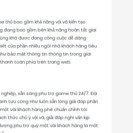
me thủ bao gồm khả năng vội vã kiến tạo
ng đang bao gồm bên khả năng hoàn tất giai
ền cũng khá được đang công cuộc dễ dàng
iết của phần nhiều ngôi nhà khách hàng tiêu
như bảo mật thông tin thông tin trong giai
 thanh toán phía trên trang web.
nghiệp, sẵn sàng phụ trợ game thủ 24/7. Đội
ành tựu cũng như luôn sẵn lòng giải đáp phần
một vài khách hàng phê chuẩn chỉnh tới
 thức chú ý vội vã, giải đáp nghi vấn kịp
 lượng phụ trợ quý một vài khách hàng là một