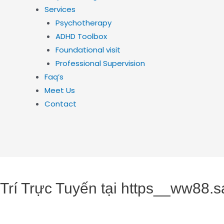
Services
Psychotherapy
ADHD Toolbox
Foundational visit
Professional Supervision
Faq’s
Meet Us
Contact
Trí Trực Tuyến tại https__ww88.