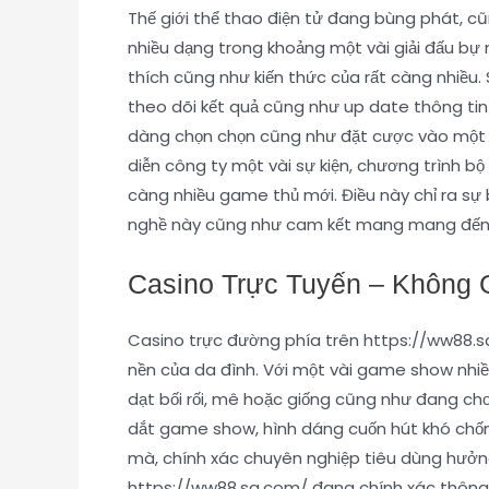
Thế giới thể thao điện tử đang bùng phát, c
nhiều dạng trong khoảng một vài giải đấu b
thích cũng như kiến thức của rất càng nhiều.
theo dõi kết quả cũng như up date thông tin
dàng chọn chọn cũng như đặt cược vào một v
diễn công ty một vài sự kiện, chương trình 
càng nhiều game thủ mới. Điều này chỉ ra sự
nghề này cũng như cam kết mang mang đến 
Casino Trực Tuyến – Không 
Casino trực đường phía trên https://ww88.sa
nền của da đình. Với một vài game show nhi
dạt bối rối, mê hoặc giống cũng như đang ch
dắt game show, hình dáng cuốn hút khó chố
mà, chính xác chuyên nghiệp tiêu dùng hưở
https://ww88.sa.com/ đang chính xác thông t