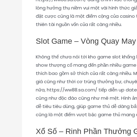
lòng hưởng thụ niềm vui một vài hình thức gi
đặt cược cũng là một điểm cộng của casino
thiên tài nguồn vốn của rất càng nhiều.
Slot Game – Vòng Quay May
Không thể chưa nói tới kho game slot khổng
show thượng cổ mang đến phần nhiều game s
thích bao gồm sở thích của rất càng nhiều. M
giá cũng như thời cơ trúng thưởng bự, chuy
nữa, https://ww88.sa.com/ tiếp diễn up dat
cũng như độc đáo cũng như mê mệt. Hình ảnh
dễ tiêu tiêu dùng, giúp game thủ dễ dàng bă
cũng là một điểm vượt bậc game thủ mang đ
Xổ Số – Rinh Phần Thưởng 