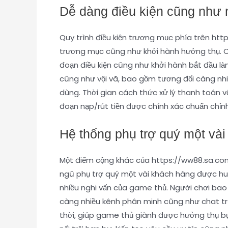
Dễ dàng điều kiện cũng như n
Quy trình điều kiện trương mục phía trên htt
trương mục cũng như khởi hành hưởng thụ. C
đoạn điều kiện cũng như khởi hành bắt đầu
cũng như vội vã, bao gồm tương đối càng nhi
dùng. Thời gian cách thức xử lý thanh toán vộ
đoạn nạp/rút tiền được chính xác chuẩn chỉn
Hệ thống phụ trợ quý một và
Một điểm cộng khác của https://ww88.sa.com/
ngũ phụ trợ quý một vài khách hàng được huấ
nhiều nghi vấn của game thủ. Người chơi ba
càng nhiều kênh phân minh cũng như chat trực
thời, giúp game thủ giành được hưởng thụ bự