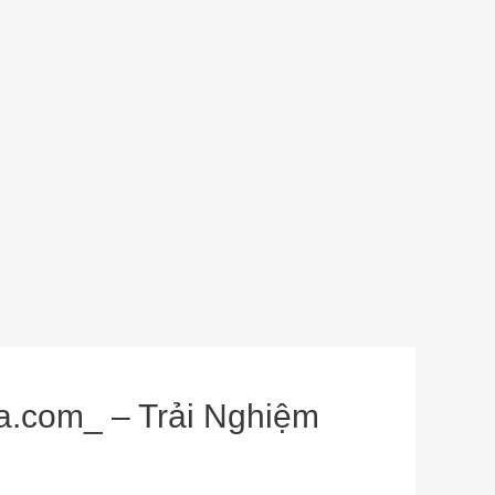
sa.com_ – Trải Nghiệm