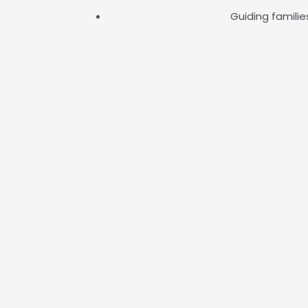
Guiding familie