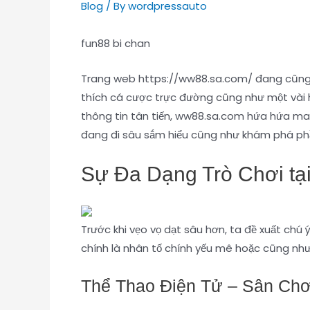
Blog
/ By
wordpressauto
fun88 bi chan
Trang web https://ww88.sa.com/ đang cũng 
thích cá cược trực đường cũng như một vài h
thông tin tân tiến, ww88.sa.com hứa hứa ma
đang đi sâu sắm hiểu cũng như khám phá phầ
Sự Đa Dạng Trò Chơi tại
Trước khi vẹo vọ dạt sâu hơn, ta đề xuất ch
chính là nhân tố chính yếu mê hoặc cũng nh
Thể Thao Điện Tử – Sân Ch