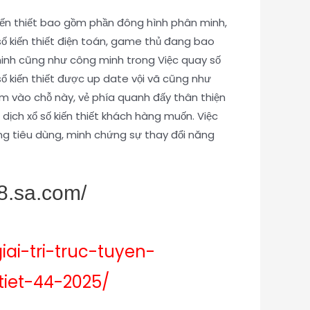
iến thiết bao gồm phần đông hình phân minh,
số kiến thiết điện toán, game thủ đang bao
minh cũng như công minh trong Việc quay số
ố kiến thiết được up date vội vã cũng như
m vào chỗ này, vẻ phía quanh đấy thân thiện
dịch xổ số kiến thiết khách hàng muốn. Việc
ng tiêu dùng, minh chứng sự thay đổi năng
8.sa.com/
ai-tri-truc-tuyen-
iet-44-2025/