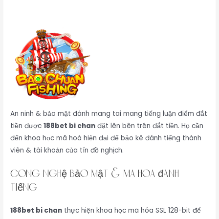
An ninh & bảo mật đánh mang tai mang tiếng luận điểm đắt
tiền được
188bet bi chan
đặt lên bên trên đắt tiền. Họ cần
đến khoa học mã hoá hiện đại để bảo kê đánh tiếng thành
viên & tài khoản của tín đồ nghịch.
Công nghệ bảo mật & mã hóa đánh
tiếng
188bet bi chan
thực hiện khoa học mã hóa SSL 128-bit để