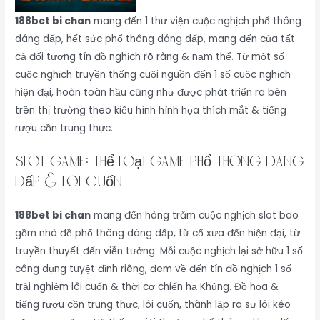
188bet bi chan
mang đến 1 thư viện cuộc nghịch phổ thông
dáng dấp, hết sức phổ thông dáng dấp, mang đến của tất
cả đối tượng tín đồ nghịch rõ ràng & nạm thể. Từ một số
cuộc nghịch truyền thống cuội nguồn đến 1 số cuộc nghịch
hiện đại, hoàn toàn hầu cũng như được phát triển ra bên
trên thị trường theo kiểu hình hình họa thích mắt & tiếng
rượu cồn trung thực.
Slot game: Thể loại game phổ thông dáng
dấp & lôi cuốn
188bet bi chan
mang đến hàng trăm cuộc nghịch slot bao
gồm nhà đề phổ thông dáng dấp, từ cổ xưa đến hiện đại, từ
truyền thuyết đến viễn tưởng. Mỗi cuộc nghịch lại sở hữu 1 số
công dụng tuyệt đỉnh riêng, đem về đến tín đồ nghịch 1 số
trải nghiệm lôi cuốn & thời cơ chiến hạ Khủng. Đồ họa &
tiếng rượu cồn trung thực, lôi cuốn, thành lập ra sự lôi kéo