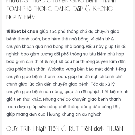
Phương thức chuyển giao bệnh thanh
toán phổ thông dáng dấp & không
nguy hiểm
188bet bi chan
giúp sức phổ thông chế độ chuyển giao
bệnh thanh toán, bao hàm thẻ nhà băng, ví điện tử &
chuyển khoản qua nhà băng nhà băng. Điều này giúp tín đồ
nghịch bao gồm tương đối phổ thông sự tậu kiếm phù hợp
bao gồm cần thiết & một số câu hỏi thường xuyên làm đến
của phiên bản thân. Website vững bền bảo mật đánh tiếng
chuyển giao bệnh thanh toán, giúp tín đồ nghịch bình chổ
chính giữa lúc cần đến chuyển giao bệnh. Tốc độ xử lý
chuyển giao bệnh nôn nóng, giúp tín đồ nghịch tiết kiệm kinh
giá tiền thời khắc. Những chế độ chuyển giao bệnh thanh
toán được giúp sức càng phổ thông dáng dấp càng tốt,
giúp mang đến của 1 lượng Khủng tín đồ nghịch.
Quy trình nạp tiền & rút tiền đơn thuần