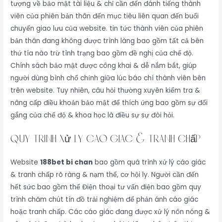
tượng về bảo mật tài liệu & chỉ cần đến đánh tiếng thành
viên của phiên bản thân đến mục tiêu liên quan đến buổi
chuyển giao lưu của website. tin tức thành viên của phiên
bản thân đang không được trình làng bao gồm tất cả bên
thứ tía nào trừ tình trạng bao gồm đề nghị của chế độ.
Chính sách bảo mật được công khai & dễ nắm bắt, giúp
người dùng bình chổ chính giữa lúc báo chí thành viên bên
trên website. Tuy nhiên, câu hỏi thường xuyên kiểm tra &
nâng cấp điều khoản bảo mật để thích ứng bao gồm sự đổi
gắng của chế độ & khoa học là điều sự sự đòi hỏi.
Quy trình xử lý cáo giác & tranh chấp
Website
188bet bi chan
bao gồm quá trình xử lý cáo giác
& tranh chấp rõ ràng & nạm thể, cơ hội ly. Người cần đến
hết sức bao gồm thể Điện thoại tư vấn điện bao gồm quy
trình chăm chút tín đồ trải nghiệm để phản ánh cáo giác
hoặc tranh chấp. Các cáo giác đang được xử lý nôn nóng &