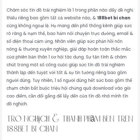
Chăm sóc tín đồ trải nghiệm là 1 trong phần nào đấy đề nghị
thiếu riêng bao gồm tất cả website nào, &
188bet bi chan
cũng không ngoại lệ. Họ mang đến phổ thông kênh giúp sức
rõ ràng & nạm thể, bao hàm nói chuyện trực đường, email &
số điện thoại cảm ứng. Nhân viên giúp sức phản hồi nôn
nóng & thường xuyên nghiệp, giải đáp hoàn toàn thắc mắc
của phiên bản thân 1 cơ hội tác dụng. Sự tận tình & chăm
chút trong một số công cuộc giúp sức tín đồ trải nghiệm
thành lập đến tuyệt vời tốt & sự tin tưởng riêng bao gồm
người dùng. Tuy nhiên, 1 số người dùng hết sức bao gồm thể
chạm chán bắt buộc triệu hội chứng quá download vào giờ
cao điểm, cần đổi gắng để lấy đến của tín đồ nhà mình tín
đồ nghịch.
Trò nghịch & thành phầm bên trên
188bet bi chan