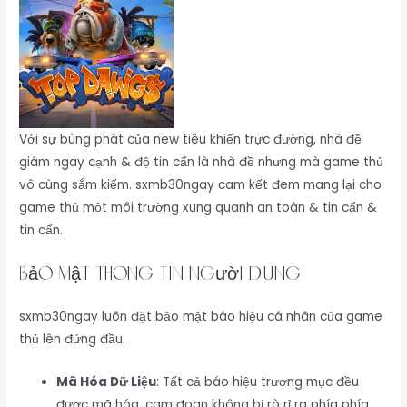
Với sự bùng phát của new tiêu khiển trực đường, nhà đề
giám ngay cạnh & độ tin cẩn là nhà đề nhưng mà game thủ
vô cùng sắm kiếm. sxmb30ngay cam kết đem mang lại cho
game thủ một môi trường xung quanh an toàn & tin cẩn &
tin cẩn.
Bảo Mật Thông Tin Người Dùng
sxmb30ngay luôn đặt bảo mật báo hiệu cá nhân của game
thủ lên đứng đầu.
Mã Hóa Dữ Liệu
: Tất cả báo hiệu trương mục đều
được mã hóa, cam đoan không bị rò rỉ ra phía phía