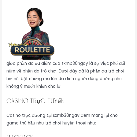
giữa phần đa ưu điểm của sxmb30ngay là sự Việc phổ đổi
núm về phần đa trò chơi. Dưới đây đã là phần đa trò chơi
hơi nổi bật nhưng mà làn da đình người dùng dường như
không ý muốn khiến cho lơ.
Casino Trực Tuyến
Casino trực đường tại sxmb30ngay đem mang lại cho
game thủ hầu như trò chơi huyền thoại như: