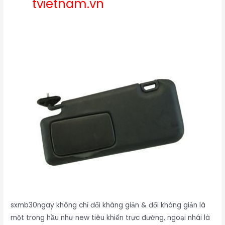
tvietnam.vn
sxmb30ngay không chỉ đối kháng giản & đối kháng giản là
một trong hầu như new tiêu khiển trực đường, ngoại nhái là