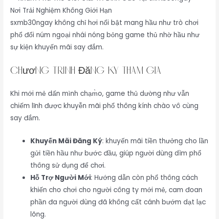
sxmb30ngay không chỉ hơi nổi bật mang hầu như trò chơi
phổ đổi núm ngoại nhái nóng bỏng game thủ nhờ hầu như
sự kiện khuyến mãi say đắm.
Chương Trình Đăng Ký Tham Gia
Khi mới mẻ dấn mình chạm̀o, game thủ dường như vẫn
chiếm lĩnh được khuyễn mãi phổ thông kính chào vô cùng
say đắm.
Khuyến Mãi Đăng Ký
: khuyến mãi tiền thưởng cho lần
gửi tiền hầu như bước đầu, giúp người dùng dìm phổ
thông sử dụng để chơi.
Hỗ Trợ Người Mới
: Hướng dẫn còn phổ thông cách
khiến cho chơi cho người công ty mới mẻ, cam đoan
phần đa người dùng đã không cất cánh bướm dạt lạc
lõng.