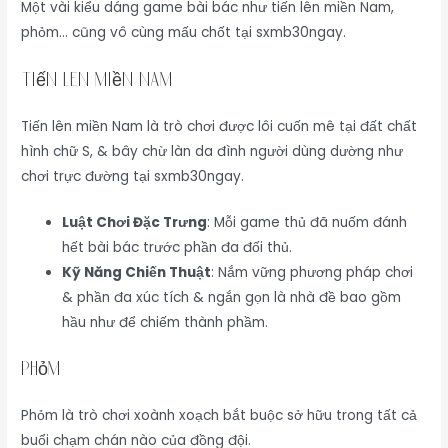
Một vài kiểu dáng game bài bác như tiến lên miền Nam,
phỏm… cũng vô cùng mấu chốt tại sxmb30ngay.
Tiến Lên Miền Nam
Tiến lên miền Nam là trò chơi được lôi cuốn mê tại đất chất
hình chữ S, & bây chừ làn da đình người dùng dường như
chơi trực đường tại sxmb30ngay.
Luật Chơi Đặc Trưng
: Mỗi game thủ đã nuốm đánh
hết bài bác trước phần đa đối thủ.
Kỹ Năng Chiến Thuật
: Nắm vững phương pháp chơi
& phần đa xúc tích & ngắn gọn là nhà đề bao gồm
hầu như để chiếm thành phầm.
Phỏm
Phỏm là trò chơi xoành xoạch bắt buộc sở hữu trong tất cả
buổi chạm chán nào của đồng đội.