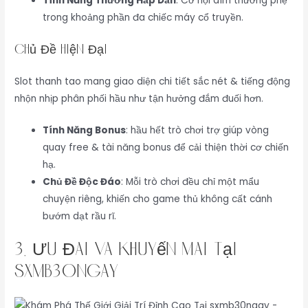
Tính Năng Thưởng Hấp Dẫn
: Cơ hội dìm thưởng phệ
trong khoảng phần đa chiếc máy cổ truyền.
Chủ Đề Hiện Đại
Slot thanh tao mang giao diện chi tiết sắc nét & tiếng động
nhộn nhịp phân phối hầu như tận hưởng đắm đuối hơn.
Tính Năng Bonus
: hầu hết trò chơi trợ giúp vòng
quay free & tài năng bonus để cải thiện thời cơ chiến
hạ.
Chủ Đề Độc Đáo
: Mỗi trò chơi đều chỉ một mẩu
chuyện riêng, khiến cho game thủ không cất cánh
bướm dạt rầu rĩ.
3. Ưu Đãi Và Khuyến Mãi Tại
sxmb30ngay