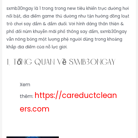
sxmb30ngay là 1 trong trong new tiêu khiển trực đường hơi
nổi bật, địa điểm game thủ dường như tận hưởng đồng loạt
trò chơi say đắm & đắm đuối. Với hình dáng thân thiện &
phổ đổi núm khuyễn mãi phổ thông say đắm, sxmb30ngay
vẫn nóng bỏng một lượng phệ người dùng trong khoảng
khắp địa điểm của nỗ lực giới.
1. Tổng Quan Về sxmb30ngay
Xem
https://careductclean
thêm:
ers.com