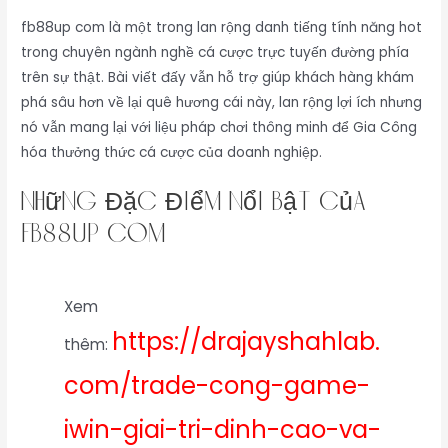
fb88up com là một trong lan rộng danh tiếng tính năng hot
trong chuyên ngành nghề cá cược trực tuyến đường phía
trên sự thật. Bài viết đấy vẫn hỗ trợ giúp khách hàng khám
phá sâu hơn về lại quê hương cái này, lan rộng lợi ích nhưng
nó vẫn mang lại với liệu pháp chơi thông minh để Gia Công
hóa thưởng thức cá cược của doanh nghiệp.
Những Đặc Điểm Nổi Bật Của
fb88up com
Xem
https://drajayshahlab.
thêm:
com/trade-cong-game-
iwin-giai-tri-dinh-cao-va-