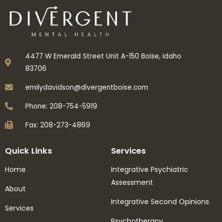
4477 W Emerald Street Unit A-150 Boise, Idaho
83706
emilydavidson@divergentboise.com
Phone: 208-754-5919
Fax: 208-273-4869
Quick Links
Services
Home
Integrative Psychiatric
Assessment
About
Integrative Second Opinions
Services
Psychotherapy