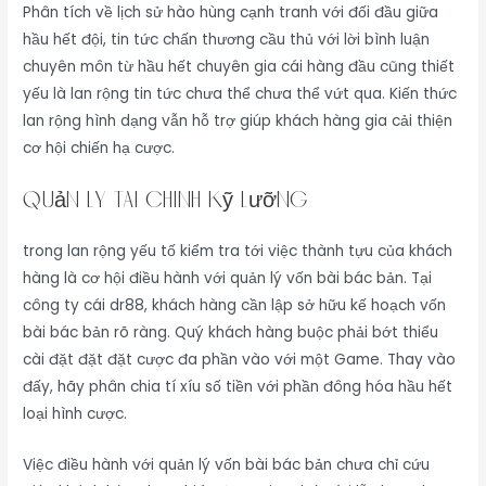
Phân tích về lịch sử hào hùng cạnh tranh với đối đầu giữa
hầu hết đội, tin tức chấn thương cầu thủ với lời bình luận
chuyên môn từ hầu hết chuyên gia cái hàng đầu cũng thiết
yếu là lan rộng tin tức chưa thể chưa thể vứt qua. Kiến thức
lan rộng hình dạng vẫn hỗ trợ giúp khách hàng gia cải thiện
cơ hội chiến hạ cược.
Quản Lý Tài Chính Kỹ Lưỡng
trong lan rộng yếu tố kiểm tra tới việc thành tựu của khách
hàng là cơ hội điều hành với quản lý vốn bài bác bản. Tại
công ty cái dr88, khách hàng cần lập sở hữu kế hoạch vốn
bài bác bản rõ ràng. Quý khách hàng buộc phải bớt thiểu
cài đặt đặt đặt cược đa phần vào với một Game. Thay vào
đấy, hãy phân chia tí xíu số tiền với phần đông hóa hầu hết
loại hình cược.
Việc điều hành với quản lý vốn bài bác bản chưa chỉ cứu