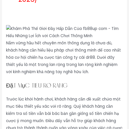
Nắm vững hầu hết chuyên môn thông dụng là chưa đủ,
khách hàng cần hiểu liệu pháp chơi thông minh để cao nhất
hóa cơ hội chiến hạ cược tận công ty cái dr88. Dưới đây
thiết yếu là một trong lan rộng trong lan rộng kinh nghiệm
với kinh nghiệm khả năng tay nghề hữu ích.
Đặt Mục Tiêu Rõ Ràng
Trước lúc khởi hành chơi, khách hàng cần đề xuất chứa một
mục tiêu thiết yếu xác với rõ ràng. Quý khách hàng cần
kiểm tra số tiền vẫn bài bác bản gần giống số tiền chiến hạ
cược ý mong muốn. Điều đấy vẫn hỗ trợ giúp khách hàng
chưa trở thành thành cuốn vào vòng xoáy của việc cá cược