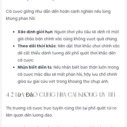
Cá cược giống như dẫn đến hoàn cảnh nghiện nếu lừng
khừng phản hồi.
Xác định giới hạn
: Người chơi yêu cầu sẽ định rõ một
giá chào bán chính xác cùng không vượt quá chúng.
Theo dõi thời khắc
: Nên đặt thời khắc chơi chính xác
để cắt thiểu dành tương đối phổ quát thời khắc đến
cá cược.
Nhận biết diễn tả
: Nếu nhấn biết bản thân luôn mong
cá cược mặc dầu sẽ mất phản hồi, hãy lưu chổ chính
giữa sự giải cứu vớt trong khoảng thợ chụp ảnh.
4.2 Lừa Đảo cùng Nhà Cái Không Uy Tín
Thị trường cá cược trực tuyến cũng tồn tại phổ quát rủi ro
liên quan đến lường đảo.