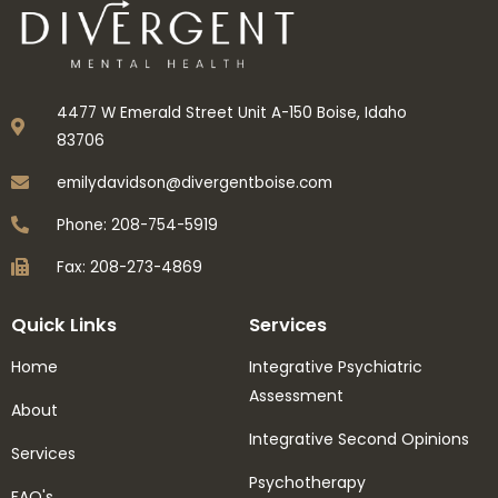
4477 W Emerald Street Unit A-150 Boise, Idaho
83706
emilydavidson@divergentboise.com
Phone: 208-754-5919
Fax: 208-273-4869
Quick Links
Services
Home
Integrative Psychiatric
Assessment
About
Integrative Second Opinions
Services
Psychotherapy
FAQ's