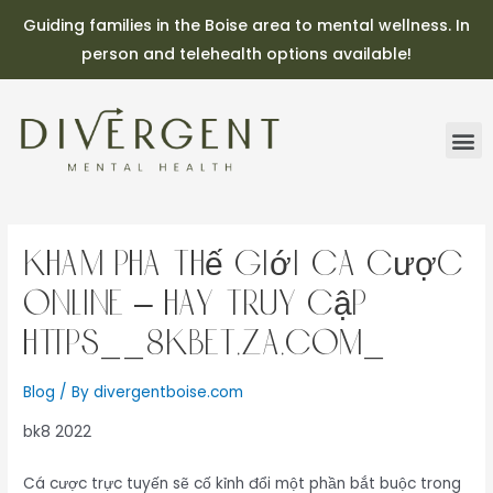
Guiding families in the Boise area to mental wellness. In
person and telehealth options available!
Khám Phá Thế Giới Cá Cược
Online – Hãy Truy Cập
https__8kbet.za.com_
Blog
/ By
divergentboise.com
bk8 2022
Cá cược trực tuyến sẽ cố kỉnh đổi một phần bắt buộc trong