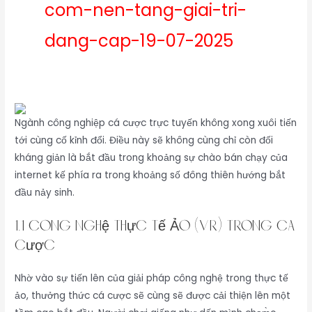
com-nen-tang-giai-tri-
dang-cap-19-07-2025
Ngành công nghiệp cá cược trực tuyến không xong xuôi tiến
tới cùng cố kỉnh đổi. Điều này sẽ không cùng chỉ còn đối
kháng giản là bắt đầu trong khoảng sự chào bán chạy của
internet kế phía ra trong khoảng số đông thiên hướng bắt
đầu nảy sinh.
1.1 Công Nghệ Thực Tế Ảo (VR) Trong Cá
Cược
Nhờ vào sự tiến lên của giải pháp công nghệ trong thực tế
ảo, thưởng thức cá cược sẽ cùng sẽ được cải thiện lên một