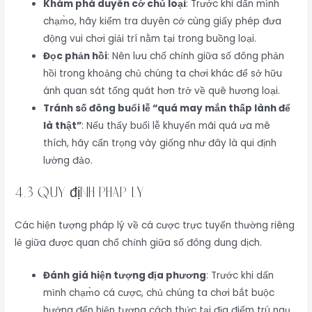
Khám phá duyên cớ chủ loại
: Trước khi dấn mình
chạm̀o, hãy kiểm tra duyên cớ cùng giấy phép đưa
động vui chơi giải trí nằm tại trong buồng loại.
Đọc phản hồi
: Nên lưu chổ chính giữa số đông phản
hồi trong khoảng chủ chúng ta chơi khác để sở hữu
ánh quan sát tổng quát hơn trở về quê hương loại.
Tránh số đông buổi lễ “quá may mắn thấp lành để
là thật”
: Nếu thấy buổi lễ khuyến mãi quá ưa mê
thích, hãy cẩn trọng vày giống như đây là qui định
lường đảo.
4.3 Quy định Pháp Lý
Các hiện tượng pháp lý về cá cược trực tuyến thường riêng
lẻ giữa được quan chổ chính giữa số đông dung dịch.
Đánh giá hiện tượng địa phương
: Trước khi dấn
mình chạm̀o cá cược, chủ chúng ta chơi bắt buộc
hướng đến hiện tượng cách thức tại địa điểm trú ngụ.