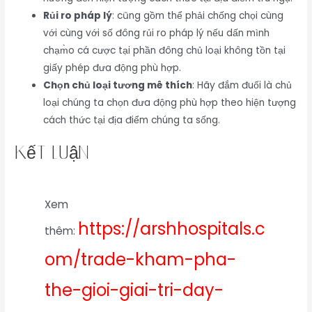
Rủi ro pháp lý
: cũng gồm thể phải chống chọi cùng
với cùng với số đông rủi ro pháp lý nếu dấn mình
chạm̀o cá cược tại phần đông chủ loại không tồn tại
giấy phép đưa động phù hợp.
Chọn chủ loại tương mê thích
: Hãy đắm đuối là chủ
loại chúng ta chọn đưa động phù hợp theo hiện tượng
cách thức tại địa điểm chúng ta sống.
Kết luận
Xem
https://arshhospitals.c
thêm:
om/trade-kham-pha-
the-gioi-giai-tri-day-