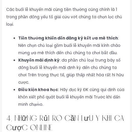
Các buổi lễ khuyến mãi cùng tiền thưởng cũng chính là 1
trong phần đông yếu tố giải cứu vớt chúng ta chọn lọc chủ
loại.
Tiền thưởng khiến đến đăng ký kết ưa mê thích
:
Nên chọn chủ loại gồm buổi lễ khuyến mãi kính chào
mừng ưa mê thích đến chủ chúng ta chơi bắt đầu.
Khuyến mãi định kỳ
: đa phần chủ loại trưng bày số
đông buổi lễ khuyến mãi định kỳ đến chủ chúng ta
chơi Trên trong thực tế, giúp thấp nhất hóa rất hi hữu
cược.
Điều kiện khoa học
: Hãy đọc kỹ ĐK cùng qui định của
khôn xiết phổ quát buổi lễ khuyến mãi Trước khi dấn
mình chạm̀o.
4. Những Rủi Ro Cần Lưu Ý Khi Cá
Cược Online