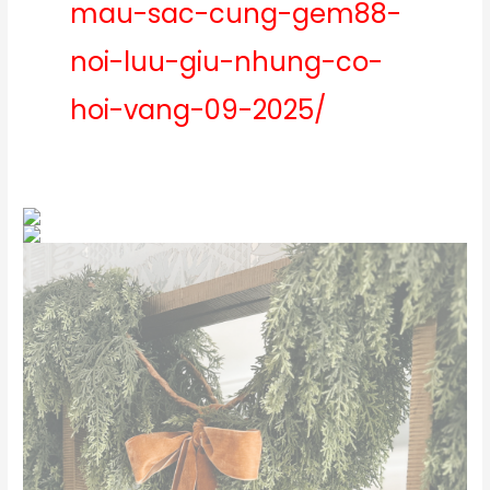
mau-sac-cung-gem88-
noi-luu-giu-nhung-co-
hoi-vang-09-2025/