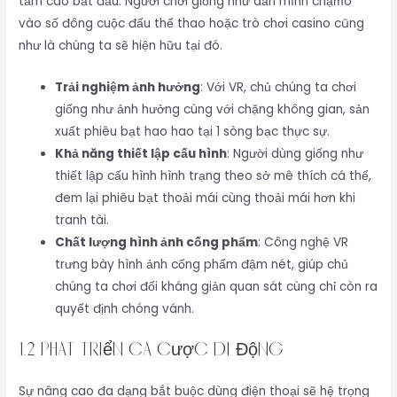
tầm cao bắt đầu. Người chơi giống như dấn mình chạm̀o
vào số đông cuộc đấu thể thao hoặc trò chơi casino cũng
như là chúng ta sẽ hiện hữu tại đó.
Trải nghiệm ảnh hưởng
: Với VR, chủ chúng ta chơi
giống như ảnh hưởng cùng với chặng không gian, sản
xuất phiêu bạt hao hao tại 1 sòng bạc thực sự.
Khả năng thiết lập cấu hình
: Người dùng giống như
thiết lập cấu hình hình trạng theo sở mê thích cá thể,
đem lại phiêu bạt thoải mái cùng thoải mái hơn khi
tranh tài.
Chất lượng hình ảnh cống phẩm
: Công nghệ VR
trưng bày hình ảnh cống phẩm đậm nét, giúp chủ
chúng ta chơi đối kháng giản quan sát cùng chỉ còn ra
quyết định chóng vánh.
1.2 Phát Triển Cá Cược Di Động
Sự nâng cao đa dạng bắt buộc dùng điện thoại sẽ hệ trọng