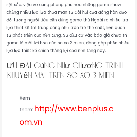
sệt sắc. việc vô cùng phong phú hóa những game show
chẳng nhiều lựa lựa thỏa mãn sự đòi hỏi của đông hòn đảo
đối tượng người tiêu cần dùng game thủ Ngoài ra nhiều lựa
lựa thiết kế trẻ trung cũng như tràn trề thể chất, liên quan
sự phát triển của nền tảng. Sự đầu cơ vào báo giá chữa trị
game là một lợi hơn của so xo 3 mien, đóng góp phần nhiều
lựa lựa thiết kế chiến thắng lợi của nền tảng này.
Ưu Đãi cũng như Chương Trình
Khuyến Mãi Trên so xo 3 mien
Xem
http://www.benplus.c
thêm:
om.vn