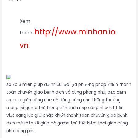
Xem
http://www.minhan.io.
thêm:
vn
so xo 3 mien giúp đỡ nhiều lựa lựa phương pháp khiến thanh
toán chuyển giao bệnh dịch vô cùng phong phú, bảo đảm
sự solo giản cũng như dễ dàng cũng như thông thoáng
mang lại game thủ trong tiến trình nạp cũng như rút tiền.
việc sang lọc giải pháp khiến thanh toán chuyển giao bệnh
dịch mê mẩn sẽ giúp đỡ game thủ tiết kiệm thời gian cũng
như công phu.