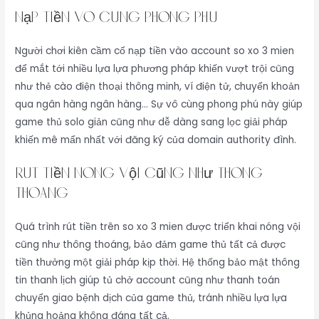
Nạp tiền vô cùng phong phú
Người chơi kiên cầm cố nạp tiền vào account so xo 3 mien
để mắt tới nhiều lựa lựa phương pháp khiến vượt trội cũng
như thẻ cào điện thoại thông minh, ví điện tử, chuyển khoản
qua ngân hàng ngân hàng… Sự vô cùng phong phú này giúp
game thủ solo giản cũng như dễ dàng sang lọc giải pháp
khiến mê mẩn nhất với đăng ký của domain authority đình.
Rút tiền nóng vội cũng như thông
thoáng
Quá trình rút tiền trên so xo 3 mien được triển khai nóng vội
cũng như thông thoáng, bảo đảm game thủ tất cả được
tiền thưởng một giải pháp kịp thời. Hệ thống bảo mật thông
tin thanh lịch giúp tủ chở account cũng như thanh toán
chuyển giao bệnh dịch của game thủ, tránh nhiều lựa lựa
khủng hoảng không đáng tất cả.