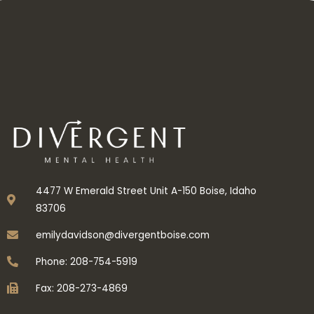
Inbox tele : @subdomaingov | @Appal2024 | @fb882024
←
Previous Post
Next Post
→
4477 W Emerald Street Unit A-150 Boise, Idaho
83706
emilydavidson@divergentboise.com
Phone: 208-754-5919
Fax: 208-273-4869