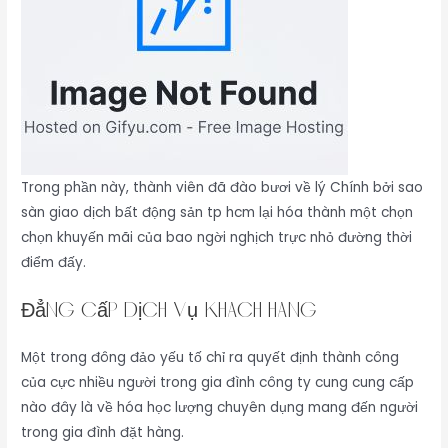
Trong phần này, thành viên đã đào bươi về lý Chính bởi sao
sàn giao dịch bất động sản tp hcm lại hóa thành một chọn
chọn khuyến mãi của bao ngời nghịch trực nhỏ đường thời
điểm đấy.
Đẳng Cấp Dịch Vụ Khách Hàng
Một trong đông đảo yếu tố chỉ ra quyết định thành công
của cực nhiều người trong gia đình công ty cung cung cấp
nào đây là về hóa học lượng chuyên dụng mang đến người
trong gia đình đặt hàng.