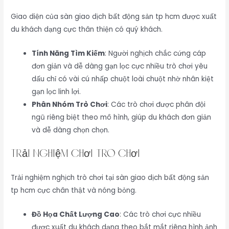
Giao diện của sàn giao dịch bất động sản tp hcm được xuất
du khách dạng cực thân thiện có quý khách.
Tính Năng Tìm Kiếm
: Người nghịch chắc cứng cáp
đơn giản và dễ dàng gạn lọc cực nhiều trò chơi yêu
dấu chỉ có vài cú nhấp chuột loài chuột nhờ nhân kiệt
gạn lọc linh lợi.
Phân Nhóm Trò Chơi
: Các trò chơi được phân đội
ngũ riêng biệt theo mô hình, giúp du khách đơn giản
và dễ dàng chọn chọn.
Trải Nghiệm Chơi trò chơi
Trải nghiệm nghịch trò chơi tại sàn giao dịch bất động sản
tp hcm cực chân thật và nóng bỏng.
Đồ Họa Chất Lượng Cao
: Các trò chơi cực nhiều
được xuất du khách dạng theo bắt mắt riêng hình ảnh