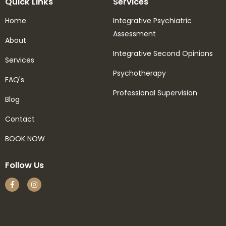
Quick Links
Services
Home
Integrative Psychiatric
Assessment
About
Integrative Second Opinions
Services
Psychotherapy
FAQ's
Professional Supervision
Blog
Contact
BOOK NOW
Follow Us