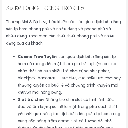
Sự Đa Dạng Trong Trò Chơi
Thương Mại & Dịch Vụ tiêu khiển của sàn giao dịch bất động
sản tp hcm phong phú và nhiều dạng và phong phú và
nhiều dạng, thỏa mãn cần thiết thiết phong phú và nhiều
dạng của du khách.
Casino Trực Tuyến
: sàn giao dịch bất động sản tp
hcm có mang đến một tham gia trải nghiệm casino
chân thật có cực nhiều trò chơi cũng như poker,
blackjack, baccarat,… Đặc biệt, cực nhiều trò chơi này
thường xuyên có buổi lễ và chương trình khuyễn mãi
khuyến mãi nóng bỏng.
Slot trò chơi
: Những trò chơi slot có hình ảnh độc
đáo và âm lượng sôi hễ là một trong phá cách thiết
yếu vứt qua. sàn giao dịch bất động sản tp hcm cung
cung cấp hàng trăm game slot có tương đối phổ