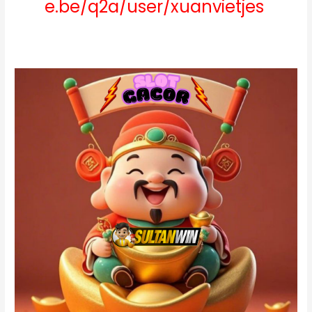
e.be/q2a/user/xuanvietjes