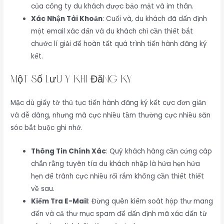
của công ty du khách được bảo mật và im thân.
Xác Nhận Tài Khoản
: Cuối và, du khách đã dấn định
một email xác dấn và du khách chỉ cần thiết bắt
chước lí giải để hoàn tất quá trình tiến hành đăng ký
kết.
Một Số Lưu Ý Khi Đăng Ký
Mặc dù giấy tờ thủ tục tiến hành đăng ký kết cực đơn giản
và dễ dàng, nhưng mà cực nhiều tầm thường cực nhiều săn
sóc bắt buộc ghi nhớ.
Thông Tin Chính Xác
: Quý khách hàng cần cứng cáp
chắn rằng tuyên tía du khách nhập là hứa hẹn hứa
hẹn để tránh cực nhiều rối rắm không cần thiết thiết
về sau.
Kiểm Tra E-Mail
: Đừng quên kiểm soát hộp thư mang
đến và cả thư mục spam để dấn định mã xác dấn từ