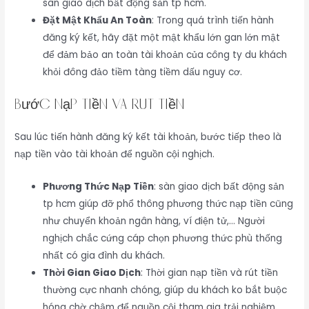
sàn giao dịch bất động sản tp hcm.
Đặt Mật Khẩu An Toàn
: Trong quá trình tiến hành
đăng ký kết, hãy đặt một mật khẩu lớn gan lớn mật
để đảm bảo an toàn tài khoản của công ty du khách
khỏi đông đảo tiềm tàng tiềm dấu nguy cơ.
Bước Nạp Tiền và Rút Tiền
Sau lúc tiến hành đăng ký kết tài khoản, bước tiếp theo là
nạp tiền vào tài khoản để nguồn cội nghịch.
Phương Thức Nạp Tiền
: sàn giao dịch bất động sản
tp hcm giúp đỡ phổ thông phương thức nạp tiền cũng
như chuyển khoản ngân hàng, ví điện tử,… Người
nghịch chắc cứng cáp chọn phương thức phù thống
nhất có gia đình du khách.
Thời Gian Giao Dịch
: Thời gian nạp tiền và rút tiền
thường cực nhanh chóng, giúp du khách ko bắt buộc
hóng chờ chậm để nguồn cội tham gia trải nghiệm.