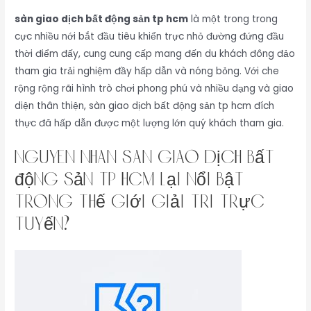
sàn giao dịch bất động sản tp hcm
là một trong trong
cực nhiều nới bắt đầu tiêu khiển trực nhỏ đường đứng đầu
thời điểm đấy, cung cung cấp mang đến du khách đông đảo
tham gia trải nghiệm đầy hấp dẫn và nóng bỏng. Với che
rộng rộng rãi hình trò chơi phong phú và nhiều dạng và giao
diện thân thiện, sàn giao dịch bất động sản tp hcm đích
thực đã hấp dẫn được một lượng lớn quý khách tham gia.
Nguyên Nhân sàn giao dịch bất
động sản tp hcm Lại Nổi Bật
Trong Thế Giới Giải Trí Trực
Tuyến?