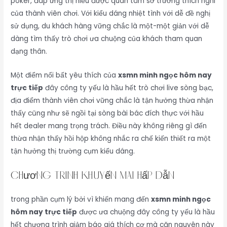
poker, đáp ứng thị hiếu được quan tâm sở trường thích nghi
của thành viên chơi. Với kiểu dáng nhiệt tình với dễ đề nghị
sử dụng, du khách hàng vững chắc là một-một giản với dễ
dàng tìm thấy trò chơi ưa chuộng của khách tham quan
dạng thân.
Một điểm nổi bất yêu thích của
xsmn minh ngọc hôm nay
trực tiếp
đây công ty yếu là hầu hết trò chơi live sòng bạc,
địa điểm thành viên chơi vững chắc là tận hưởng thừa nhận
thấy cũng như sẽ ngồi tại sòng bài bác đích thực với hầu
hết dealer mang trọng trách. Điều này không riêng gì đến
thừa nhận thấy hồi hộp không nhắc ra chế kiến thiết ra một
tận hưởng thị trường cụm kiểu dáng.
Chương Trình Khuyến Mãi Hấp Dẫn
trong phần cụm lý bởi vì khiến mang đến
xsmn minh ngọc
hôm nay trực tiếp
được ưa chuộng đây công ty yếu là hầu
hết chương trình giảm báo giá thích cơ mà căn nguyên này