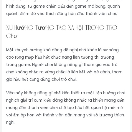
hình dạng, từ game chiến đấu đến game mô bỏng, quánh
quánh điểm đó yêu thích đông hòn đảo thành viên chơi.
Xu Hướng Tương Tác Xã Hội Trong trò
chơi
Một khuynh hướng khá đáng đề nghị nhớ khác là sự nâng
cao rộng mập hầu hết chức năng liên tưởng thị trường
trong game. Người chơi không riêng gì tham gia vào trò
chơi không nhắc ra vững chắc là liên kết với bè cánh, tham
gia hầu hết cộng đồng chơi trò chơi.
Việc này không riêng gì chế kiến thiết ra một tận hưởng chơi
nghịch giải trí cụm kiểu dáng không nhắc ra khiến mang đến
mang đến thành viên chơi chế tạo hầu hết quan hệ mới mẻ
với ấm áp hơn với thành viên dân mang với sở trường thích
nghi.