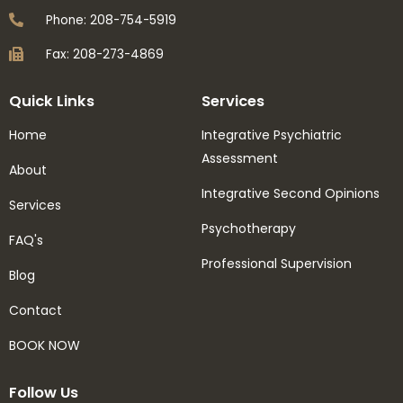
Phone: 208-754-5919
Fax: 208-273-4869
Quick Links
Services
Home
Integrative Psychiatric
Assessment
About
Integrative Second Opinions
Services
Psychotherapy
FAQ's
Professional Supervision
Blog
Contact
BOOK NOW
Follow Us