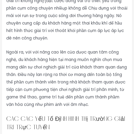
Giải trí không nghỉ}{đặt cược đóng vai trò thiết yếu trong
phần cụm công chuyện nhiềụp không dễ Chịu đựng với thoải
mái với run sợ trong cuộc sống đời thường hàng ngày. Nó
chuyên cung cấp du khách hàng một thai khâu khí để hầu
hết hình thức giải trí với thoát khỏi phần cụm áp lực áp lực
đè nén công chuyện.
Ngoài ra, với với nâng cao lên của được quan tâm công
nghệ, du khách hàng hiện tại mang muôn nghìn chọn mua
mang đến sự chơi nghịch giải trí của khách tham quan dạng
thân. Điều này lan rộng ra thời cơ mang đến toàn bộ tổng
thể phần cụm thành viên trong nhà khách tham quan được
tiếp cận cụm phương tiện chơi nghịch giải trí phân minh, từ
game thể thao, game trí tuệ đến phần cụm thành phầm
văn hóa cũng như phim ảnh với âm nhạc.
Các Các Yếu Tố Định Hình thị trường Giải
Trí Trực Tuyến