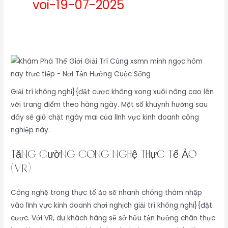
voi-19-07-2025
Giải trí không nghỉ}{đặt cược không xong xuôi nâng cao lên
với trang điểm theo hàng ngày. Một số khuynh hướng sau
đây sẽ giữ chặt ngày mai của lĩnh vực kinh doanh công
nghiệp này.
Tăng Cường Công Nghệ Thực Tế Ảo
(VR)
Công nghệ trong thực tế ảo sẽ nhanh chóng thâm nhập
vào lĩnh vực kinh doanh chơi nghịch giải trí không nghỉ}{đặt
cược. Với VR, du khách hàng sẽ sở hữu tận hưởng chân thực