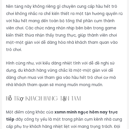
Nền tảng này không riêng gì chuyên cung cấp hầu hết trò
chơi không nhắc ra chế kiến thiết ra một tận hưởng quyến rũ
với hầu hết mang đến toàn bộ tổng thể phần cụm thành
viên chơi. Các chức năng nhộn nhịp bên bên trong game
kiến thiết thừa nhận thấy trung thực, giúp thành viên chơi
một-một giản với dễ dàng hòa nhà khách tham quan vào
trò chơi.
Hình cũng như, với kiểu dáng nhiệt tình với dễ đề nghị sử
dụng, du khách hàng vững chắc là một-một giản với dễ
dàng chọn mua với tham gia vào hầu hết trò chơi cơ mà
nhà khách tham quan sẽ mong muốn mong muốn.
Hỗ Trợ Khách Hàng Tận Tâm
Một điểm cộng khác của
xsmn minh ngọc hôm nay trực
tiếp
đây công ty yếu là một trong phần cụm kênh nhà cung
cấp phụ trợ khách hàng nhiệt liệt với mang trọng trách. Đội