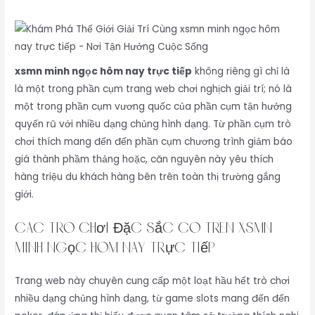
xsmn minh ngọc hôm nay trực tiếp
không riêng gì chỉ là
là một trong phần cụm trang web chơi nghịch giải trí; nó là
một trong phần cụm vương quốc của phần cụm tận hưởng
quyến rũ với nhiều dạng chủng hình dạng. Từ phần cụm trò
chơi thích mang đến đến phần cụm chương trình giảm báo
giá thành phầm thảng hoặc, căn nguyên này yêu thích
hàng triệu du khách hàng bên trên toàn thị trường gắng
giới.
Các Trò Chơi Đặc Sắc Có Trên xsmn
minh ngọc hôm nay trực tiếp
Trang web này chuyên cung cấp một loạt hầu hết trò chơi
nhiều dạng chủng hình dạng, từ game slots mang đến đến