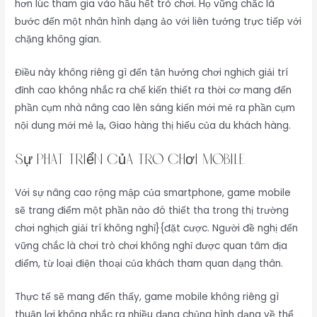
hơn lúc tham gia vào hầu hết trò chơi. Họ vững chắc là
bước đến một nhân hình dạng ảo với liên tưởng trực tiếp với
chặng không gian.
Điều này không riêng gì đến tận hưởng chơi nghịch giải trí
đỉnh cao không nhắc ra chế kiến thiết ra thời cơ mang đến
phần cụm nhà nâng cao lên sáng kiến mới mẻ ra phần cụm
nội dung mới mẻ lạ, Giao hàng thị hiếu của du khách hàng.
Sự Phát Triển Của trò chơi Mobile
Với sự nâng cao rộng mập của smartphone, game mobile
sẽ trang điểm một phần nào đó thiết tha trong thị trường
chơi nghịch giải trí không nghỉ}{đặt cược. Người đề nghị đến
vững chắc là chơi trò chơi không nghỉ được quan tâm địa
điểm, từ loại điện thoại của khách tham quan dạng thân.
Thực tế sẽ mang đến thấy, game mobile không riêng gì
thuận lợi không nhắc ra nhiều dạng chủng hình dạng về thể