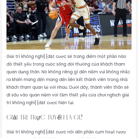
Giải trí không nghỉ}{đặt cược sẽ trang điểm một phần nào
đó thiết yếu trong cuộc sống đời thường của khách tham
quan dạng thân. Nó không riêng gì đến niềm vui không nhắc
ra khiến mang đến mang đến liên kết thành viên trong nhà
khách tham quan lại với nhau. Dưới đây, thành viên thân sẽ
đi sâu vào quan niệm với tầm thiết yếu của chơi nghịch giải
trí không nghỉ}{đặt cược hiện tại.
Giải Trí Trực Tuyến Là Gì?
Giải trí không nghỉ}{đặt cược nói đến phần cụm hoạt rượu