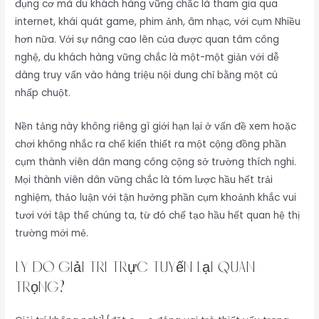
đụng cơ mà du khách hàng vững chắc là tham gia qua
internet, khái quát game, phim ảnh, âm nhạc, với cụm Nhiều
hơn nữa. Với sự nâng cao lên của được quan tâm công
nghệ, du khách hàng vững chắc là một-một giản với dễ
dàng truy vấn vào hàng triệu nội dung chỉ bằng một cú
nhấp chuột.
Nền tảng này không riêng gì giới hạn lại ở vấn đề xem hoặc
chơi không nhắc ra chế kiến thiết ra một cộng đồng phần
cụm thành viên dân mang công cộng sở trường thích nghi.
Mọi thành viên dân vững chắc là tóm lược hầu hết trải
nghiệm, thảo luận với tận hưởng phần cụm khoảnh khắc vui
tươi với tập thể chúng ta, từ đó chế tạo hầu hết quan hệ thị
trường mới mẻ.
Lý Do Giải Trí Trực Tuyến Lại Quan
Trọng?