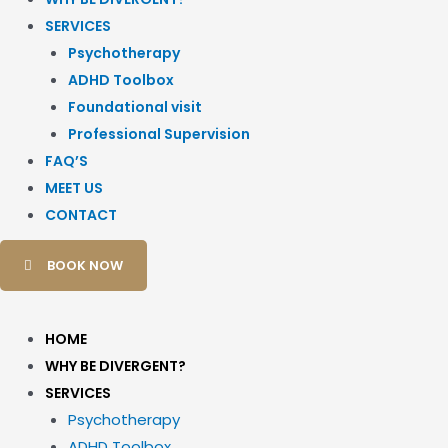
SERVICES
Psychotherapy
ADHD Toolbox
Foundational visit
Professional Supervision
FAQ’S
MEET US
CONTACT
BOOK NOW
HOME
WHY BE DIVERGENT?
SERVICES
Psychotherapy
ADHD Toolbox