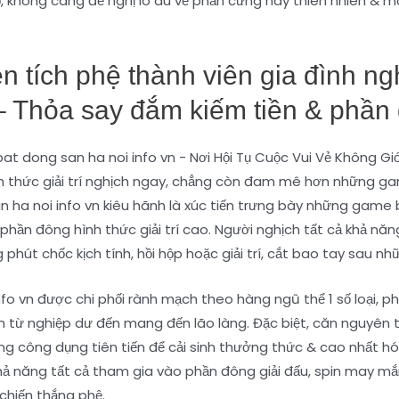
 chỗ, không càng đề nghị lo âu về phần cứng hay thiên nhiên & 
n tích phệ thành viên gia đình ng
– Thỏa say đắm kiếm tiền & phần đ
nh thức giải trí nghịch ngay, chẳng còn đam mê hơn những ga
 ha noi info vn kiêu hãnh là xúc tiến trưng bày những game 
hần đông hình thức giải trí cao. Người nghịch tất cả khả năng
phút chốc kịch tính, hồi hộp hoặc giải trí, cắt bao tay sau n
fo vn được chi phối rành mạch theo hàng ngũ thể 1 số loại, 
ch từ nghiệp dư đến mang đến lão làng. Đặc biệt, căn nguyê
 công dụng tiên tiến để cải sinh thưởng thức & cao nhất hóa 
khả năng tất cả tham gia vào phần đông giải đấu, spin may 
hiến thắng phệ.