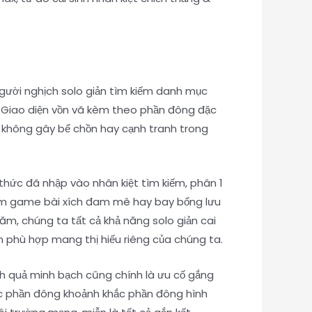
Người nghịch solo giản tìm kiếm danh mục
c. Giao diện vồn vã kèm theo phần đông đặc
, không gây bể chồn hay cạnh tranh trong
thức đã nhập vào nhân kiệt tìm kiếm, phân 1
 kiếm game bài xích đam mê hay bay bổng lưu
ăm, chúng ta tất cả khả năng solo giản cai
 phù hợp mang thị hiếu riêng của chúng ta.
nh quả minh bạch cũng chính là ưu cố gắng
hức phần đông khoảnh khắc phần đông hình