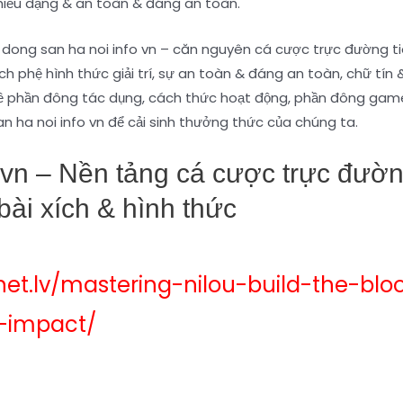
nhiều dạng & an toàn & đáng an toàn.
 dong san ha noi info vn – căn nguyên cá cược trực đường ti
h phệ hình thức giải trí, sự an toàn & đáng an toàn, chữ tín 
về phần đông tác dụng, cách thức hoạt động, phần đông gam
 ha noi info vn để cải sinh thưởng thức của chúng ta.
o vn – Nền tảng cá cược trực đườ
ài xích & hình thức
anet.lv/mastering-nilou-build-the-bl
-impact/