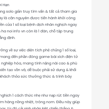
ng solo giản truy tìm vấn & tất cả tham gia
Đây là căn nguyên được tiến hành khởi công
n của 1 số loại bệnh dịch nhân nghịch ngay
a noi info vn còn là 1 đàn, chỗ tập trung
ẳng định.
ng về sự việc diện tích phệ chủng 1 số loại,
ết mang đến phần đông game bài xích điện tử
n nghiệp hóa, mang tính nặng nài cao & phù
ến tạo vồn vã, dễ buộc phải sử dụng & khối
h khách thỏa sức thưởng thức & trình bày
nghịch 1 cách thức nhẹ như nạp rút tiền ngay
ìm hàng nồng nhiệt, trông nom. Điều này giúp
x, từ đó cải sinh nhân kiệt chiến thắng &