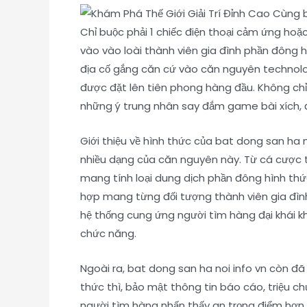
Chỉ buộc phải 1 chiếc điện thoại cảm ứng hoặ
vào vào loài thành viên gia đình phần đông h
địa cố gắng căn cứ vào căn nguyên technolog
được đặt lên tiên phong hàng đầu. Không chỉ g
những ý trung nhân say đắm game bài xích, 
Giới thiệu về hình thức của bat dong san ha n
nhiều dạng của căn nguyên này. Từ cá cược t
mang tính loại dung dịch phần đông hình thứ
hợp mang từng đối tượng thành viên gia đình 
hệ thống cung ứng người tìm hàng đại khái kh
chức năng.
Ngoài ra, bat dong san ha noi info vn còn đ
thức thì, bảo mật thông tin báo cáo, triệu 
người tìm hàng nhấn thấy an trọng điểm hơn k