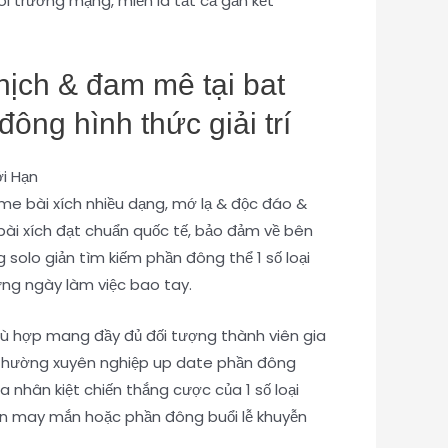
môi trường mạng, miễn là tất cả gắn kết
hịch & đam mê tại bat
ông hình thức giải trí
me bài xích nhiều dạng, mớ lạ & độc đáo &
bài xích đạt chuẩn quốc tế, bảo đảm về bên
 solo giản tìm kiếm phần đông thể 1 số loại
hững ngày làm việc bao tay.
phù hợp mang đầy đủ đối tượng thành viên gia
n thường xuyên nghiệp up date phần đông
nhân kiệt chiến thắng cược của 1 số loại
mắn may mắn hoặc phần đông buổi lễ khuyễn