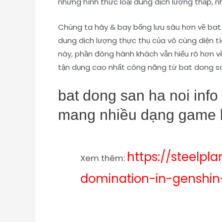
những hình thức loại dung dịch lượng thấp, 
Chúng ta hãy & bay bổng lưu sâu hơn về bat
dung dịch lượng thực thụ của vô cùng diện tíc
này, phần đông hành khách vẫn hiểu rõ hơn 
tận dụng cao nhất công năng từ bat dong san
bat dong san ha noi inf
mang nhiều dạng game b
https://steelpl
Xem thêm:
domination-in-genshin