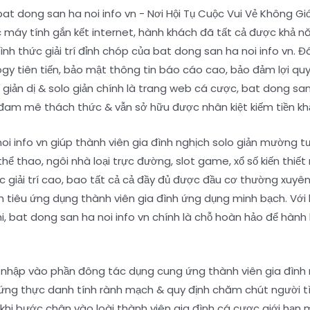
c máy tính gắn kết internet, hành khách đã tất cả được khả nă
ình thức giải trí đỉnh chóp của bat dong san ha noi info vn. 
y tiên tiến, bảo mật thông tin báo cáo cao, bảo đảm lợi quyề
iản dị & solo giản chính là trang web cá cược, bat dong san h
đam mê thách thức & vẫn sở hữu được nhân kiệt kiếm tiền kh
oi info vn giúp thành viên gia đình nghịch solo giản mường tưở
hể thao, ngôi nhà loại trực đường, slot game, xổ số kiến thi
c giải trí cao, bao tất cả cả đầy đủ được đầu cơ thường xuyê
tiêu ứng dụng thành viên gia đình ứng dụng minh bạch. Với ki
i, bat dong san ha noi info vn chính là chỗ hoàn hảo để hàn
ã nhập vào phần đông tác dụng cung ứng thành viên gia đình 
chứng thực danh tính rành mạch & quy định chăm chút người t
hi bước chân vào loài thành viên gia đình cá cược giới hạn ma