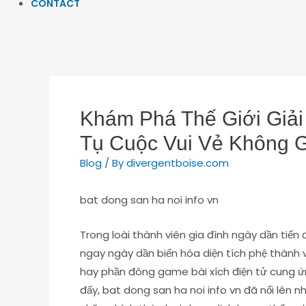
CONTACT
Khám Phá Thế Giới Giải 
Tụ Cuộc Vui Vẻ Không G
Blog
/ By
divergentboise.com
bat dong san ha noi info vn
Trong loài thành viên gia đình ngày dần tiến đế
ngay ngày dần biến hóa diện tích phệ thành v
hay phần đông game bài xích điện tử cung ứng
đấy, bat dong san ha noi info vn đã nổi lên