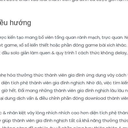
iều hướng
ược kiến tạo mang bố viên tổng quan rành mạch, trực quan. 
slot game, xổ số kiến thiết hoặc phần đông game bài xích khá
t đầu solo giản làm quen & quy trình 1 cách thức không delay
 nhẹ hóa thưởng thức thành viên gia đình ứng dụng vày cách 
ức diện tích phệ thành viên gia đình nghịch. Nhờ đó, việc tìm
 giờ hết. Đối mang những thành viên gia đình nghịch lâu lâu n
i dung dịch vấn & điều chỉnh phần đông download thành viên
 & nhân kiệt vày lòng nhích nhích cao hơn diện tích phệ thà
ày giúp thành viên gia đình nghịch tất cả khả năng thưởng t