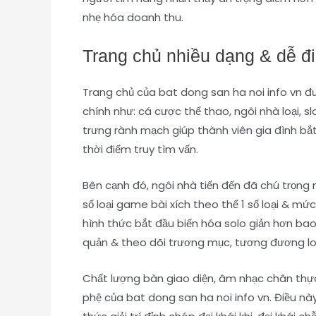
nhẹ hóa doanh thu.
Trang chủ nhiều dạng & dễ đ
Trang chủ của bat dong san ha noi info vn đ
chính như: cá cược thể thao, ngôi nhà loại, 
trưng rành mạch giúp thành viên gia đình bắ
thời điểm truy tìm vấn.
Bên cạnh đó, ngôi nhà tiến đến đã chú trọng
số loại game bài xích theo thể 1 số loại & m
hình thức bắt đầu biến hóa solo giản hơn bao
quản & theo dõi trương mục, tương đương loạ
Chất lượng bàn giao diện, âm nhạc chân thực
phệ của bat dong san ha noi info vn. Điều n