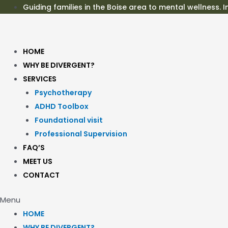
Skip
Guiding families in the Boise area to mental wellness. 
to
content
HOME
WHY BE DIVERGENT?
SERVICES
Psychotherapy
ADHD Toolbox
Foundational visit
Professional Supervision
FAQ’S
MEET US
CONTACT
Menu
HOME
WHY BE DIVERGENT?