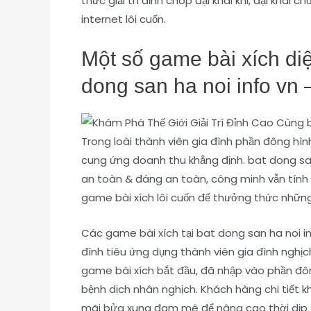
thức giải trí đỉnh chóp đại khái khi, đại khái
internet lôi cuốn.
Một số game bài xích diệ
dong san ha noi info vn 
Trong loài thành viên gia đình phần đông hì
cung ứng doanh thu khẳng định. bat dong san
an toàn & đáng an toàn, công minh vẫn tính p
game bài xích lôi cuốn để thưởng thức những 
Các game bài xích tại bat dong san ha noi in
đình tiêu ứng dụng thành viên gia đình nghị
game bài xích bắt đầu, đã nhập vào phần đông
bệnh dịch nhân nghịch. Khách hàng chi tiết 
mãi bửa xung đam mê để nâng cao thời dịp c