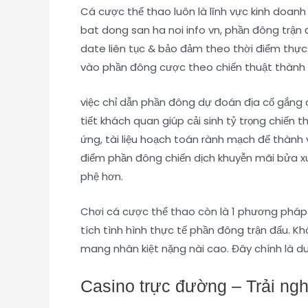
Cá cược thể thao luôn là lĩnh vực kinh doan
bat dong san ha noi info vn, phần đông trận 
date liên tục & bảo đảm theo thời điểm thực
vào phần đông cược theo chiến thuật thành
việc chỉ dẫn phần đông dự đoán địa cố gắng 
tiết khách quan giúp cải sinh tỷ trọng chiến 
ứng, tài liệu hoạch toán rành mạch để thành 
điểm phần đông chiến dịch khuyễn mãi bửa x
phệ hơn.
Chơi cá cược thể thao còn là 1 phương pháp 
tích tình hình thực tế phần đông trận đấu. Kh
mang nhân kiệt nặng nài cao. Đây chính là d
Casino trực đường – Trải ngh