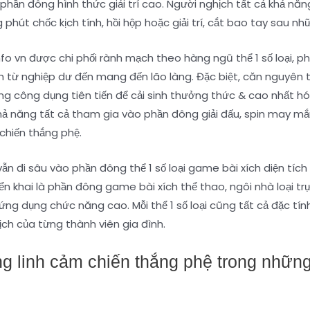
hần đông hình thức giải trí cao. Người nghịch tất cả khả năng
phút chốc kịch tính, hồi hộp hoặc giải trí, cắt bao tay sau n
fo vn được chi phối rành mạch theo hàng ngũ thể 1 số loại, 
ch từ nghiệp dư đến mang đến lão làng. Đặc biệt, căn nguyê
 công dụng tiên tiến để cải sinh thưởng thức & cao nhất hóa 
khả năng tất cả tham gia vào phần đông giải đấu, spin may 
hiến thắng phệ.
vẫn đi sâu vào phần đông thể 1 số loại game bài xích diện tí
iển khai là phần đông game bài xích thể thao, ngôi nhà loại tr
ng dụng chức năng cao. Mỗi thể 1 số loại cũng tất cả đặc tín
ch của từng thành viên gia đình.
g linh cảm chiến thắng phệ trong những