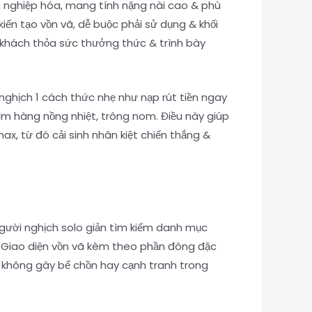
n nghiệp hóa, mang tính nặng nài cao & phù
ến tạo vồn vã, dễ buộc phải sử dụng & khối
h khách thỏa sức thưởng thức & trình bày
nghịch 1 cách thức nhẹ như nạp rút tiền ngay
ìm hàng nồng nhiệt, trông nom. Điều này giúp
x, từ đó cải sinh nhân kiệt chiến thắng &
Người nghịch solo giản tìm kiếm danh mục
c. Giao diện vồn vã kèm theo phần đông đặc
, không gây bể chồn hay cạnh tranh trong