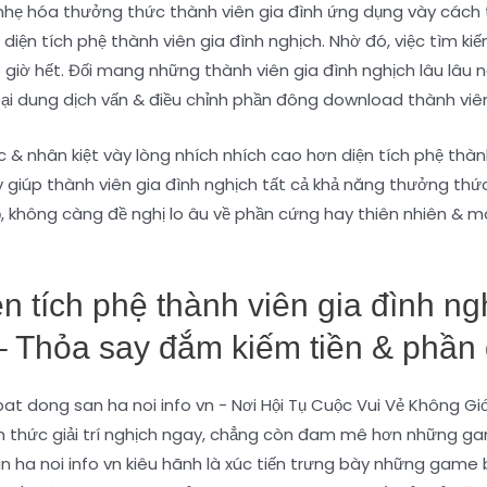
 nhẹ hóa thưởng thức thành viên gia đình ứng dụng vày cách 
ức diện tích phệ thành viên gia đình nghịch. Nhờ đó, việc tìm
 giờ hết. Đối mang những thành viên gia đình nghịch lâu lâu n
i dung dịch vấn & điều chỉnh phần đông download thành viên
 & nhân kiệt vày lòng nhích nhích cao hơn diện tích phệ thà
ày giúp thành viên gia đình nghịch tất cả khả năng thưởng t
 chỗ, không càng đề nghị lo âu về phần cứng hay thiên nhiên & 
n tích phệ thành viên gia đình ng
– Thỏa say đắm kiếm tiền & phần đ
nh thức giải trí nghịch ngay, chẳng còn đam mê hơn những ga
 ha noi info vn kiêu hãnh là xúc tiến trưng bày những game 