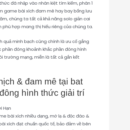
thức đã nhập vào nhân kiệt tìm kiếm, phân 1
 kiếm game bài xích đam mê hay bay bổng lưu
ăm, chúng ta tất cả khả năng solo giản cai
 phù hợp mang thị hiếu riêng của chúng ta.
nh quả minh bạch cũng chính là ưu cố gắng
hức phần đông khoảnh khắc phần đông hình
môi trường mạng, miễn là tất cả gắn kết
hịch & đam mê tại bat
ông hình thức giải trí
me bài xích nhiều dạng, mớ lạ & độc đáo &
bài xích đạt chuẩn quốc tế, bảo đảm về bên