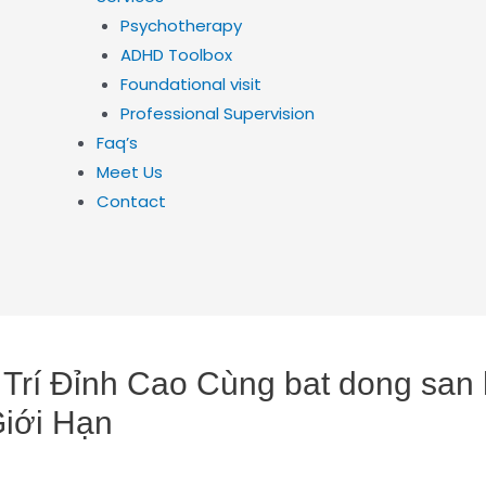
Psychotherapy
ADHD Toolbox
Foundational visit
Professional Supervision
Faq’s
Meet Us
Contact
Trí Đỉnh Cao Cùng bat dong san h
iới Hạn