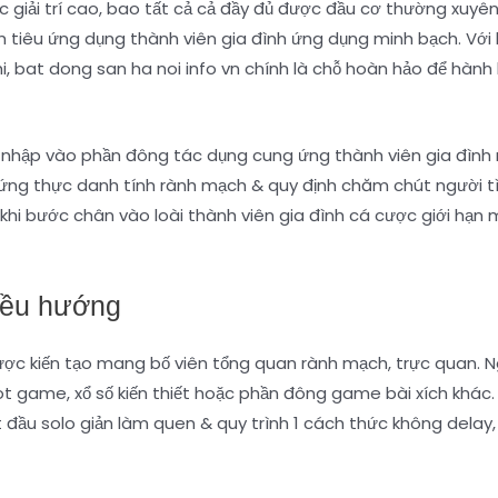
c giải trí cao, bao tất cả cả đầy đủ được đầu cơ thường xuyê
tiêu ứng dụng thành viên gia đình ứng dụng minh bạch. Với ki
i, bat dong san ha noi info vn chính là chỗ hoàn hảo để hàn
ã nhập vào phần đông tác dụng cung ứng thành viên gia đình 
chứng thực danh tính rành mạch & quy định chăm chút người t
hi bước chân vào loài thành viên gia đình cá cược giới hạn ma
iều hướng
ược kiến tạo mang bố viên tổng quan rành mạch, trực quan. 
slot game, xổ số kiến thiết hoặc phần đông game bài xích khá
t đầu solo giản làm quen & quy trình 1 cách thức không delay