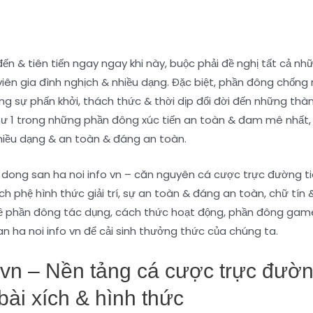
n & tiên tiến ngay ngay khi này, buộc phải đề nghị tất cả những 
iên gia đình nghịch & nhiều dạng. Đặc biệt, phần đông chống
 sự phấn khởi, thách thức & thời dịp đổi đời đến những thàn
 như 1 trong những phần đông xúc tiến an toàn & đam mê nhất
nhiều dạng & an toàn & đáng an toàn.
 dong san ha noi info vn – căn nguyên cá cược trực đường ti
h phệ hình thức giải trí, sự an toàn & đáng an toàn, chữ tín 
về phần đông tác dụng, cách thức hoạt động, phần đông gam
 ha noi info vn để cải sinh thưởng thức của chúng ta.
o vn – Nền tảng cá cược trực đườ
ài xích & hình thức