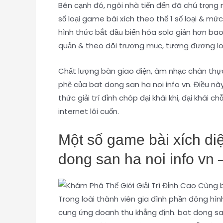
Bên cạnh đó, ngôi nhà tiến đến đã chú trọng
số loại game bài xích theo thể 1 số loại & m
hình thức bắt đầu biến hóa solo giản hơn bao
quản & theo dõi trương mục, tương đương loạ
Chất lượng bàn giao diện, âm nhạc chân thực
phệ của bat dong san ha noi info vn. Điều n
thức giải trí đỉnh chóp đại khái khi, đại khái
internet lôi cuốn.
Một số game bài xích diệ
dong san ha noi info vn 
Trong loài thành viên gia đình phần đông hì
cung ứng doanh thu khẳng định. bat dong san