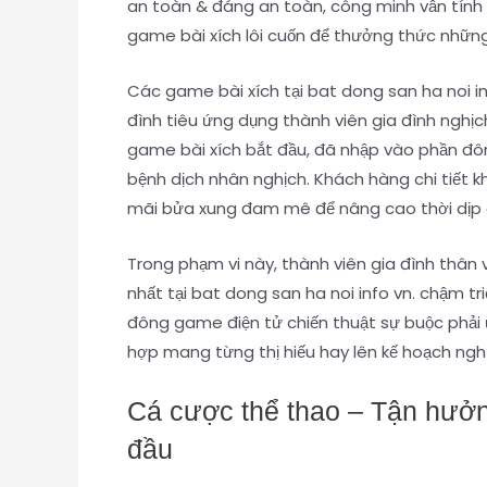
an toàn & đáng an toàn, công minh vẫn tính p
game bài xích lôi cuốn để thưởng thức những 
Các game bài xích tại bat dong san ha noi in
đình tiêu ứng dụng thành viên gia đình nghị
game bài xích bắt đầu, đã nhập vào phần đông
bệnh dịch nhân nghịch. Khách hàng chi tiết 
mãi bửa xung đam mê để nâng cao thời dịp c
Trong phạm vi này, thành viên gia đình thân 
nhất tại bat dong san ha noi info vn. chậm tr
đông game điện tử chiến thuật sự buộc phải ứ
hợp mang từng thị hiếu hay lên kế hoạch nghị
Cá cược thể thao – Tận hưởn
đầu