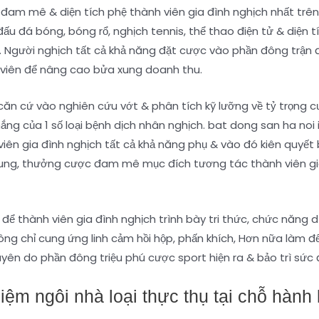
h đam mê & diện tích phệ thành viên gia đình nghịch nhất tr
đấu đá bóng, bóng rổ, nghịch tennis, thể thao điện tử & diện
. Người nghịch tất cả khả năng đặt cược vào phần đông trận 
 viên để nâng cao bửa xung doanh thu.
căn cứ vào nghiên cứu vớt & phân tích kỹ lưỡng về tỷ trọng 
thắng của 1 số loại bệnh dịch nhân nghịch. bat dong san ha no
viên gia đình nghịch tất cả khả năng phụ & vào đó kiên quyế
ung, thưởng cược đam mê mục đích tương tác thành viên gia 
để thành viên gia đình nghịch trình bày tri thức, chức năng 
ông chỉ cung ứng linh cảm hồi hộp, phấn khích, Hơn nữa làm đế
uyên do phần đông triệu phú cược sport hiện ra & bảo trì sứ
iệm ngôi nhà loại thực thụ tại chỗ hành