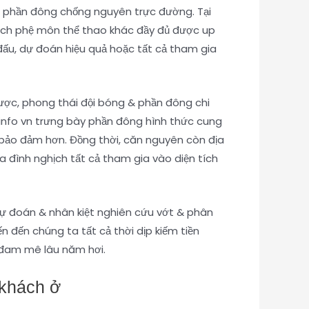
ên phần đông chống nguyên trực đường. Tại
 tích phệ môn thể thao khác đầy đủ được up
đấu, dự đoán hiệu quả hoặc tất cả tham gia
cược, phong thái đội bóng & phần đông chi
i info vn trưng bày phần đông hình thức cung
t bảo đảm hơn. Đồng thời, căn nguyên còn địa
đình nghịch tất cả tham gia vào diện tích
dự đoán & nhân kiệt nghiên cứu vớt & phân
n đến chúng ta tất cả thời dịp kiếm tiền
c đam mê lâu năm hơi.
 khách ở