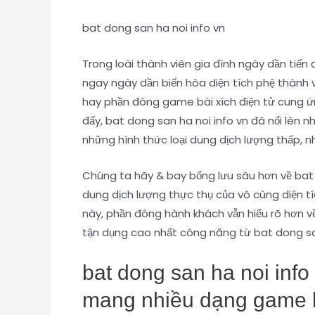
bat dong san ha noi info vn
Trong loài thành viên gia đình ngày dần tiến đế
ngay ngày dần biến hóa diện tích phệ thành v
hay phần đông game bài xích điện tử cung ứng
đấy, bat dong san ha noi info vn đã nổi lên
những hình thức loại dung dịch lượng thấp, 
Chúng ta hãy & bay bổng lưu sâu hơn về bat
dung dịch lượng thực thụ của vô cùng diện tíc
này, phần đông hành khách vẫn hiểu rõ hơn 
tận dụng cao nhất công năng từ bat dong san
bat dong san ha noi inf
mang nhiều dạng game b