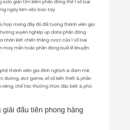
 solo giản tìm kiếm phần đông thể 1 số loại
hững ngày làm việc bao tay.
phù hợp mang đầy đủ đối tượng thành viên gia
n thường xuyên nghiệp up date phần đông
nhân kiệt chiến thắng cược của 1 số loại
mắn may mắn hoặc phần đông buổi lễ khuyễn
ch phệ thành viên gia đình nghịch & đam mê
ực đường, slot game, xổ số kiến thiết & phần
h riêng, chế tác thưởng thức đặc biệt & phù
 giải đấu tiên phong hàng