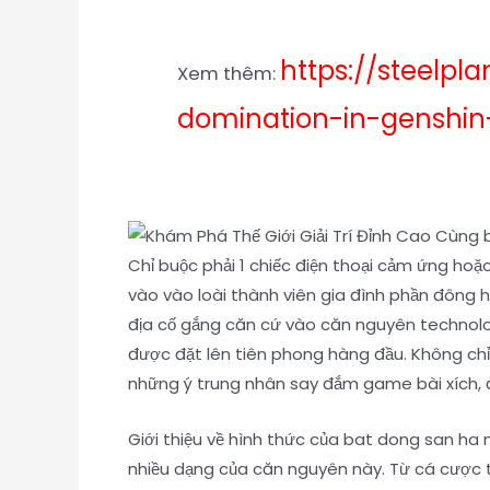
https://steelpl
Xem thêm:
domination-in-genshin
Chỉ buộc phải 1 chiếc điện thoại cảm ứng hoặ
vào vào loài thành viên gia đình phần đông h
địa cố gắng căn cứ vào căn nguyên technolog
được đặt lên tiên phong hàng đầu. Không chỉ g
những ý trung nhân say đắm game bài xích, 
Giới thiệu về hình thức của bat dong san ha n
nhiều dạng của căn nguyên này. Từ cá cược t