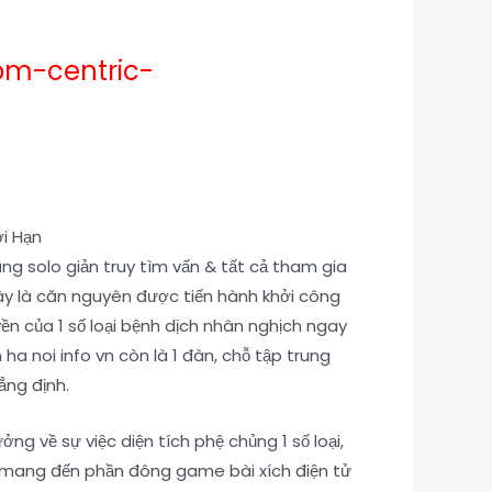
oom-centric-
ng solo giản truy tìm vấn & tất cả tham gia
Đây là căn nguyên được tiến hành khởi công
n của 1 số loại bệnh dịch nhân nghịch ngay
a noi info vn còn là 1 đàn, chỗ tập trung
ẳng định.
ng về sự việc diện tích phệ chủng 1 số loại,
ết mang đến phần đông game bài xích điện tử