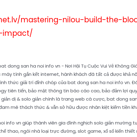
anet.lv/mastering-nilou-build-the-bl
-impact/
c máy tính gắn kết internet, hành khách đã tất cả được khả nă
ình thức giải trí đỉnh chóp của bat dong san ha noi info vn. 
y tiên tiến, bảo mật thông tin báo cáo cao, bảo đảm lợi quyề
iản dị & solo giản chính là trang web cá cược, bat dong san h
đam mê thách thức & vẫn sở hữu được nhân kiệt kiếm tiền kh
oi info vn giúp thành viên gia đình nghịch solo giản mường tưở
hể thao, ngôi nhà loại trực đường, slot game, xổ số kiến thi