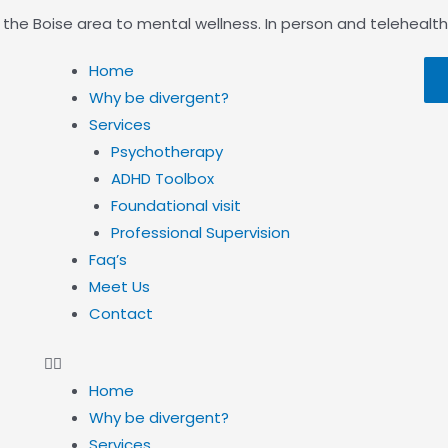
n the Boise area to mental wellness. In person and telehealth
Home
Why be divergent?
Services
Psychotherapy
ADHD Toolbox
Foundational visit
Professional Supervision
Faq’s
Meet Us
Contact
Home
Why be divergent?
Services