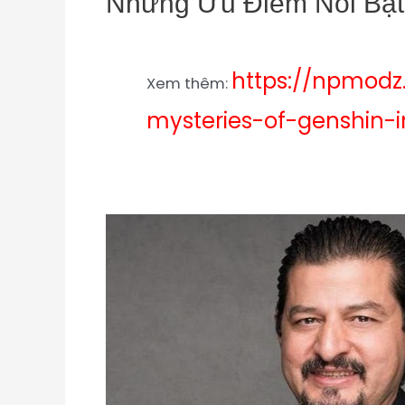
Những Ưu Điểm Nổi Bật 
https://npmodz
Xem thêm:
mysteries-of-genshin-