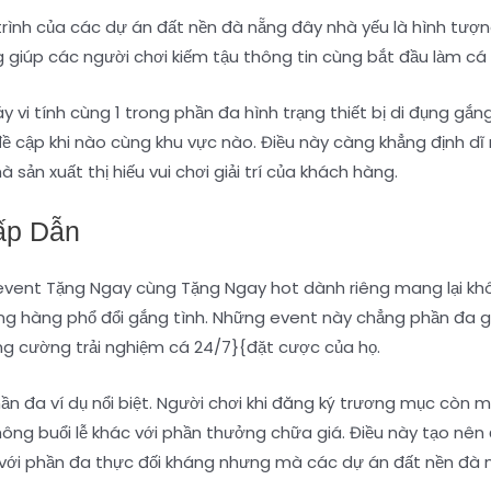
 trình của các dự án đất nền đà nẵng đây nhà yếu là hình tượ
g giúp các người chơi kiếm tậu thông tin cùng bắt đầu làm c
vi tính cùng 1 trong phần đa hình trạng thiết bị di đụng gắn
ề cập khi nào cùng khu vực nào. Điều này càng khẳng định dĩ n
sản xuất thị hiếu vui chơi giải trí của khách hàng.
ấp Dẫn
event Tặng Ngay cùng Tặng Ngay hot dành riêng mang lại kh
 hàng phổ đổi gắng tình. Những event này chẳng phần đa gi
ng cường trải nghiệm cá 24/7}{đặt cược của họ.
 đa ví dụ nổi biệt. Người chơi khi đăng ký trương mục còn mớ
ổ thông buổi lễ khác với phần thưởng chữa giá. Điều này tạo n
ức với phần đa thực đối kháng nhưng mà các dự án đất nền đà