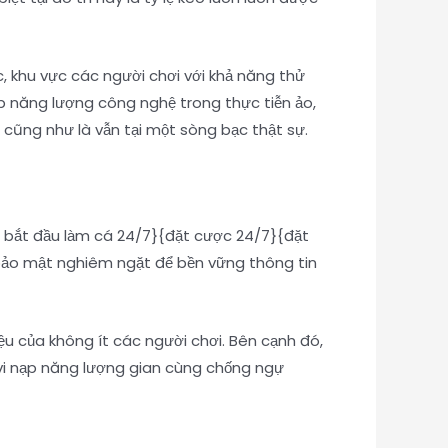
, khu vực các người chơi với khả năng thử
p năng lượng công nghệ trong thực tiễn ảo,
cũng như là vẫn tại một sòng bạc thật sự.
bắt đầu làm cá 24/7}{đặt cược 24/7}{đặt
bảo mật nghiêm ngặt để bền vững thông tin
u của không ít các người chơi. Bên cạnh đó,
vi nạp năng lượng gian cùng chống ngự