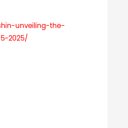
hin-unveiling-the-
05-2025/