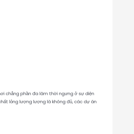
ơi chẳng phần đa lâm thời ngưng ở sự diện
chất lỏng lượng lượng là không đủ, các dự án