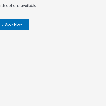
lth options available!
Book Now