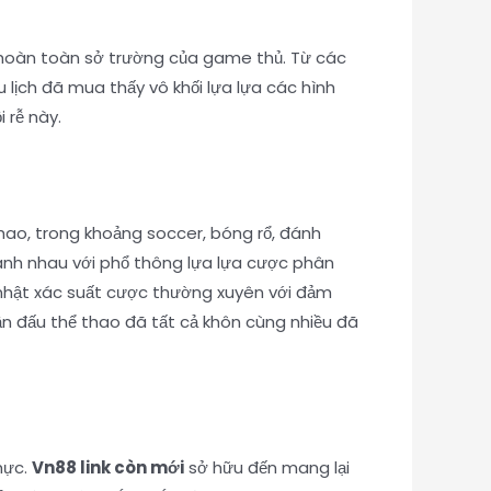
 hoàn toàn sở trường của game thủ. Từ các
lịch đã mua thấy vô khối lựa lựa các hình
 rễ này.
ao, trong khoảng soccer, bóng rổ, đánh
ranh nhau với phổ thông lựa lựa cược phân
nhật xác suất cược thường xuyên với đảm
rận đấu thể thao đã tất cả khôn cùng nhiều đã
hực.
Vn88 link còn mới
sở hữu đến mang lại