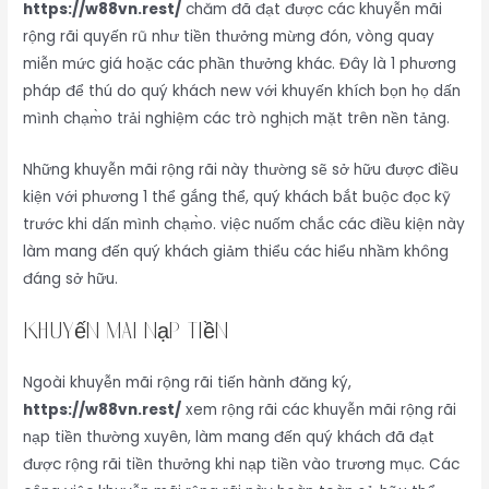
https://w88vn.rest/
chăm đã đạt được các khuyễn mãi
rộng rãi quyến rũ như tiền thưởng mừng đón, vòng quay
miễn mức giá hoặc các phần thưởng khác. Đây là 1 phương
pháp để thú do quý khách new với khuyến khích bọn họ dấn
mình chạm̀o trải nghiệm các trò nghịch mặt trên nền tảng.
Những khuyễn mãi rộng rãi này thường sẽ sở hữu được điều
kiện với phương 1 thể gắng thể, quý khách bắt buộc đọc kỹ
trước khi dấn mình chạm̀o. việc nuốm chắc các điều kiện này
làm mang đến quý khách giảm thiểu các hiểu nhầm không
đáng sở hữu.
Khuyến Mãi Nạp Tiền
Ngoài khuyễn mãi rộng rãi tiến hành đăng ký,
https://w88vn.rest/
xem rộng rãi các khuyễn mãi rộng rãi
nạp tiền thường xuyên, làm mang đến quý khách đã đạt
được rộng rãi tiền thưởng khi nạp tiền vào trương mục. Các