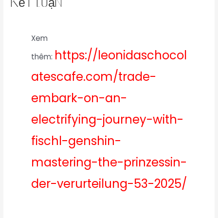
kết luận
Xem
https://leonidaschocol
thêm:
atescafe.com/trade-
embark-on-an-
electrifying-journey-with-
fischl-genshin-
mastering-the-prinzessin-
der-verurteilung-53-2025/