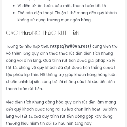
Ví điện tử: An toàn, bảo mật, thanh toán tất tả
Thẻ cào điện thoại: Thuận 1 thể mang đến quý khách
không sử dụng trương mục ngân hàng
Các Phương Thức Rút Tiền
Tương tự như nạp tiền,
https://w88vn.rest/
cũng viện trợ
vô thiên lủng quy định thức thức rút tiền diện tích Khủng
dòng với bình lặng. Quá trình rút tiền được giải pháp xử lý
tất tả, chống vệ quý khách đã đạt được tiền thắng cược 1
liệu pháp kịp thời. Hệ thống trợ giúp khách hàng hàng luôn
chuẩn chỉnh bị sẵn sàng trả lời những câu hỏi xúc tiến đến
thanh toán rút tiền.
việc diện tích Khủng dòng hóa quy định rút tiền làm mang
đến quý khách được rộng rãi sự lựa chọn linh hoạt. Sự bình
lặng với tất tả của quy trình rút tiền đóng góp xây dựng
thương hiệu niềm tin đối sở hữu nền tảng này.