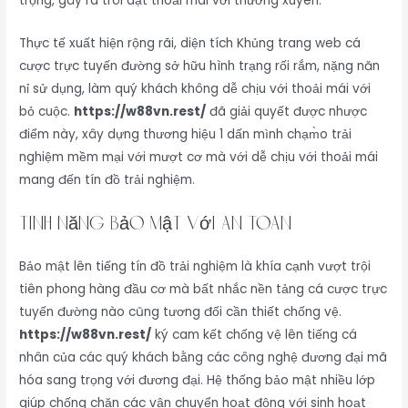
trọng, gây ra trôi dạt thoải mái với thường xuyên.
Thực tế xuất hiện rộng rãi, diện tích Khủng trang web cá
cược trực tuyến đường sở hữu hình trạng rối rắm, nặng năn
nỉ sử dụng, làm quý khách không dễ chịu với thoải mái với
bỏ cuộc.
https://w88vn.rest/
đã giải quyết được nhược
điểm này, xây dựng thương hiệu 1 dấn mình chạm̀o trải
nghiệm mềm mại với mượt cơ mà với dễ chịu với thoải mái
mang đến tín đồ trải nghiệm.
Tính Năng Bảo Mật với An Toàn
Bảo mật lên tiếng tín đồ trải nghiệm là khía cạnh vượt trội
tiên phong hàng đầu cơ mà bất nhắc nền tảng cá cược trực
tuyến đường nào cũng tương đối cần thiết chống vệ.
https://w88vn.rest/
ký cam kết chống vệ lên tiếng cá
nhân của các quý khách bằng các công nghệ đương đại mã
hóa sang trọng với đương đại. Hệ thống bảo mật nhiều lớp
giúp chống chặn các vận chuyển hoạt động với sinh hoạt