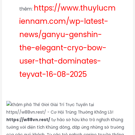
https://www.thuylucm
thêm:
iennam.com/wp-latest-
news/ganyu-genshin-
the-elegant-cryo-bow-
user-that-dominates-
teyvat-16-08-2025
https://w88vn.rest/
tự hào sở hữu kho trò nghịch Khủng
tưởng với diện tích Khủng dòng, đáp ứng những sở trường
của các quý khách. Từ các trò nghịch casino truyền thống