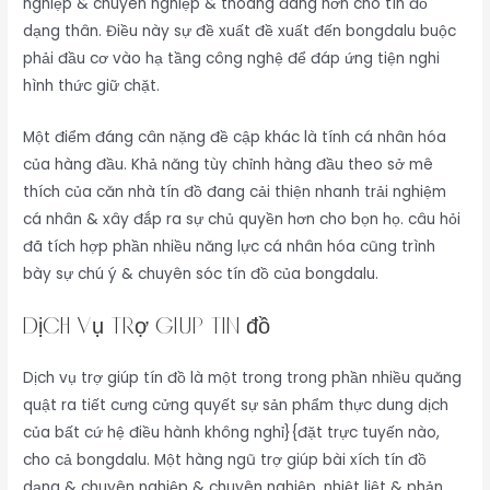
nghiệp & chuyên nghiệp & thoáng đãng hơn cho tín đồ
dạng thân. Điều này sự đề xuất đề xuất đến bongdalu buộc
phải đầu cơ vào hạ tầng công nghệ để đáp ứng tiện nghi
hình thức giữ chặt.
Một điểm đáng cân nặng đề cập khác là tính cá nhân hóa
của hàng đầu. Khả năng tùy chỉnh hàng đầu theo sở mê
thích của căn nhà tín đồ đang cải thiện nhanh trải nghiệm
cá nhân & xây đắp ra sự chủ quyền hơn cho bọn họ. câu hỏi
đã tích hợp phần nhiều năng lực cá nhân hóa cũng trình
bày sự chú ý & chuyên sóc tín đồ của bongdalu.
Dịch vụ trợ giúp tín đồ
Dịch vụ trợ giúp tín đồ là một trong trong phần nhiều quăng
quật ra tiết cưng cửng quyết sự sản phẩm thực dung dịch
của bất cứ hệ điều hành không nghỉ}{đặt trực tuyến nào,
cho cả bongdalu. Một hàng ngũ trợ giúp bài xích tín đồ
dạng & chuyên nghiệp & chuyên nghiệp, nhiệt liệt & phản