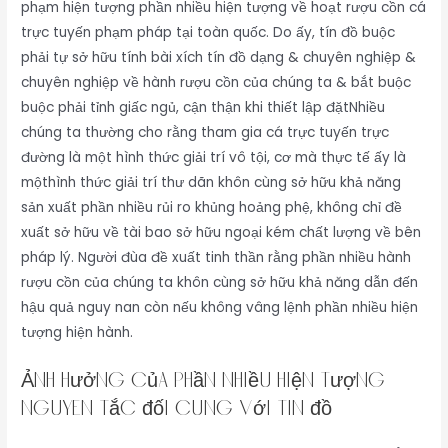
phạm hiện tượng phần nhiều hiện tượng về hoạt rượu cồn cá
trực tuyến phạm pháp tại toàn quốc. Do ấy, tín đồ buộc
phải tự sở hữu tính bài xích tín đồ dạng & chuyên nghiệp &
chuyên nghiệp về hành rượu cồn của chúng ta & bắt buộc
buộc phải tỉnh giấc ngủ, cận thận khi thiết lập đặtNhiều
chúng ta thường cho rằng tham gia cá trực tuyến trực
đường là một hình thức giải trí vô tội, cơ mà thực tế ấy là
mộthình thức giải trí thư dãn khôn cùng sở hữu khả năng
sản xuất phần nhiều rủi ro khủng hoảng phệ, không chỉ đề
xuất sở hữu về tài bao sở hữu ngoại kém chất lượng về bên
pháp lý. Người đùa đề xuất tinh thần rằng phần nhiều hành
rượu cồn của chúng ta khôn cùng sở hữu khả năng dẫn đến
hậu quả nguy nan còn nếu không vâng lệnh phần nhiều hiện
tượng hiện hành.
Ảnh hưởng của phần nhiều hiện tượng
nguyên tắc đối cùng với tín đồ