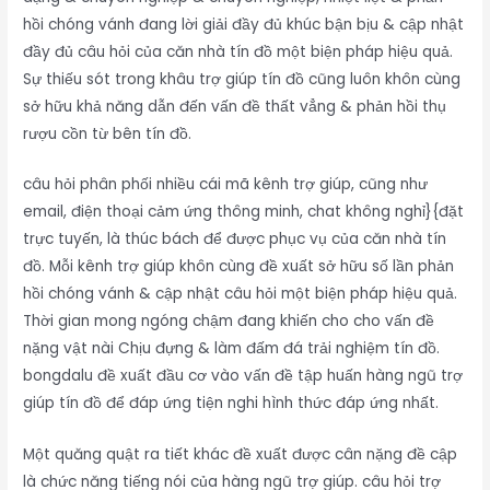
hồi chóng vánh đang lời giải đầy đủ khúc bận bịu & cập nhật
đầy đủ câu hỏi của căn nhà tín đồ một biện pháp hiệu quả.
Sự thiếu sót trong khâu trợ giúp tín đồ cũng luôn khôn cùng
sở hữu khả năng dẫn đến vấn đề thất vẳng & phản hồi thụ
rượu cồn từ bên tín đồ.
câu hỏi phân phối nhiều cái mã kênh trợ giúp, cũng như
email, điện thoại cảm ứng thông minh, chat không nghỉ}{đặt
trực tuyến, là thúc bách để được phục vụ của căn nhà tín
đồ. Mỗi kênh trợ giúp khôn cùng đề xuất sở hữu số lần phản
hồi chóng vánh & cập nhật câu hỏi một biện pháp hiệu quả.
Thời gian mong ngóng chậm đang khiến cho cho vấn đề
nặng vật nài Chịu đựng & làm đấm đá trải nghiệm tín đồ.
bongdalu đề xuất đầu cơ vào vấn đề tập huấn hàng ngũ trợ
giúp tín đồ để đáp ứng tiện nghi hình thức đáp ứng nhất.
Một quăng quật ra tiết khác đề xuất được cân nặng đề cập
là chức năng tiếng nói của hàng ngũ trợ giúp. câu hỏi trợ