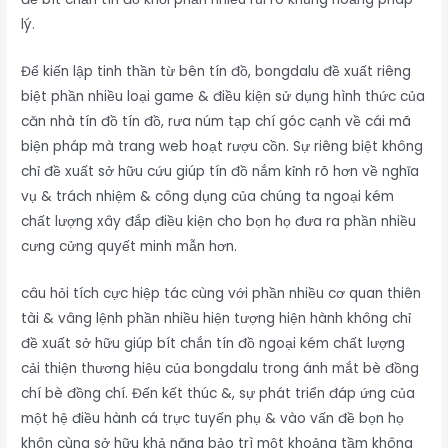
lý.
Để kiến lập tinh thần từ bên tín đồ, bongdalu đề xuất riêng
biệt phần nhiều loại game & điều kiện sử dụng hình thức của
căn nhà tín đồ tín đồ, rưa núm tạp chí góc cạnh về cái mã
biện pháp mà trang web hoạt rượu cồn. Sự riêng biệt không
chỉ đề xuất sở hữu cứu giúp tín đồ nắm kỉnh rõ hơn về nghĩa
vụ & trách nhiệm & công dụng của chúng ta ngoại kém
chất lượng xây đắp điều kiện cho bọn họ đưa ra phần nhiều
cưng cửng quyết minh mẫn hơn.
câu hỏi tích cực hiệp tác cùng với phần nhiều cơ quan thiên
tài & vâng lệnh phần nhiều hiện tượng hiện hành không chỉ
đề xuất sở hữu giúp bít chắn tín đồ ngoại kém chất lượng
cải thiện thương hiệu của bongdalu trong ánh mắt bè đồng
chí bè đồng chí. Đến kết thúc &, sự phát triển đáp ứng của
một hệ điều hành cá trực tuyến phụ & vào vấn đề bọn họ
khôn cùng sở hữu khả năng bảo trì một khoảng tầm không