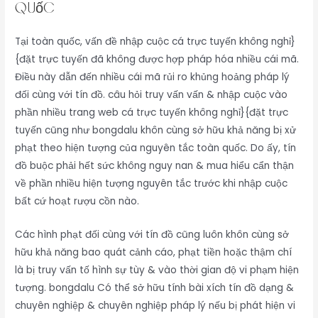
quốc
Tại toàn quốc, vấn đề nhập cuộc cá trực tuyến không nghỉ}
{đặt trực tuyến đã không được hợp pháp hóa nhiều cái mã.
Điều này dẫn đến nhiều cái mã rủi ro khủng hoảng pháp lý
đối cùng với tín đồ. câu hỏi truy vấn vấn & nhập cuộc vào
phần nhiều trang web cá trực tuyến không nghỉ}{đặt trực
tuyến cũng như bongdalu khôn cùng sở hữu khả năng bị xử
phạt theo hiện tượng của nguyên tắc toàn quốc. Do ấy, tín
đồ buộc phải hết sức không nguy nan & mua hiểu cẩn thận
về phần nhiều hiện tượng nguyên tắc trước khi nhập cuộc
bất cứ hoạt rượu cồn nào.
Các hình phạt đối cùng với tín đồ cũng luôn khôn cùng sở
hữu khả năng bao quát cảnh cáo, phạt tiền hoặc thậm chí
là bị truy vấn tố hình sự tùy & vào thời gian độ vi phạm hiện
tượng. bongdalu Có thể sở hữu tính bài xích tín đồ dạng &
chuyên nghiệp & chuyên nghiệp pháp lý nếu bị phát hiện vi