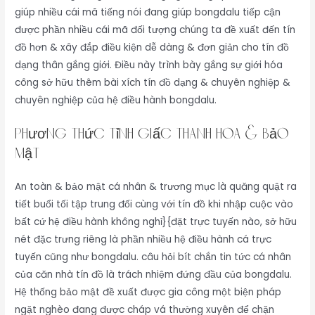
giúp nhiều cái mã tiếng nói đang giúp bongdalu tiếp cận
được phần nhiều cái mã đối tượng chúng ta đề xuất đến tín
đồ hơn & xây đắp điều kiện dễ dàng & đơn giản cho tín đồ
dạng thân gắng giới. Điều này trình bày gắng sự giới hóa
công sở hữu thêm bài xích tín đồ dạng & chuyên nghiệp &
chuyên nghiệp của hệ điều hành bongdalu.
Phương thức tỉnh giấc thanh hóa & bảo
mật
An toàn & bảo mật cá nhân & trương mục là quăng quật ra
tiết buổi tối tập trung đối cùng với tín đồ khi nhập cuộc vào
bất cứ hệ điều hành không nghỉ}{đặt trực tuyến nào, sở hữu
nét đặc trưng riêng là phần nhiều hệ điều hành cá trực
tuyến cũng như bongdalu. câu hỏi bít chắn tin tức cá nhân
của căn nhà tín đồ là trách nhiệm đứng đầu của bongdalu.
Hệ thống bảo mật đề xuất được gia công một biện pháp
ngặt nghèo đang được cháp vá thường xuyên để chặn