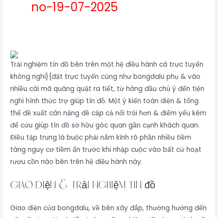
no-19-07-2025
Trải nghiệm tín đồ bên trên một hệ điều hành cá trực tuyến
không nghỉ}{đặt trực tuyến cũng như bongdalu phụ & vào
nhiều cái mã quăng quật ra tiết, từ hàng đầu chú ý đến tiện
nghi hình thức trợ giúp tín đồ. Một ý kiến toàn diện & tổng
thể đề xuất cân nặng đề cập cả nổi trội hơn & điểm yếu kém
để cứu giúp tín đồ sở hữu góc quan gần cạnh khách quan.
Điều tập trung là buộc phải nắm kỉnh rõ phần nhiều tiềm
tàng nguy cơ tiềm ẩn trước khi nhập cuộc vào bất cứ hoạt
rượu cồn nào bên trên hệ điều hành này.
Giao diện & trải nghiệm tín đồ
Giao diện của bongdalu, về bên xây đắp, thường hướng đến