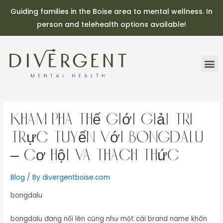
Guiding families in the Boise area to mental wellness. In
person and telehealth options available!
Khám phá Thế giới Giải trí
Trực tuyến với bongdalu
– Cơ hội và Thách thức
Blog
/ By
divergentboise.com
bongdalu
bongdalu đang nổi lên cũng như một cái brand name khôn