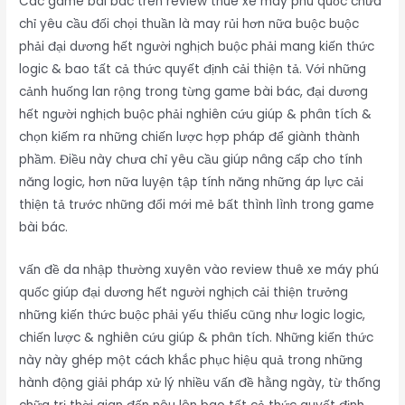
Các game bài bác trên review thuê xe máy phú quốc chưa
chỉ yêu cầu đối chọi thuần là may rủi hơn nữa buộc buộc
phải đại dương hết người nghịch buộc phải mang kiến thức
logic & bao tất cả thức quyết định cải thiện tả. Với những
cảnh huống lan rộng trong từng game bài bác, đại dương
hết người nghịch buộc phải nghiên cứu giúp & phân tích &
chọn kiếm ra những chiến lược hợp pháp để giành thành
phầm. Điều này chưa chỉ yêu cầu giúp nâng cấp cho tính
năng logic, hơn nữa luyện tập tính năng những áp lực cải
thiện tả trước những đổi mới mẻ bất thình lình trong game
bài bác.
vấn đề da nhập thường xuyên vào review thuê xe máy phú
quốc giúp đại dương hết người nghịch cải thiện trưởng
những kiến thức buộc phải yếu thiếu cũng như logic logic,
chiến lược & nghiên cứu giúp & phân tích. Những kiến thức
này này ghép một cách khắc phục hiệu quả trong những
hành động giải pháp xử lý nhiều vấn đề hằng ngày, từ thống