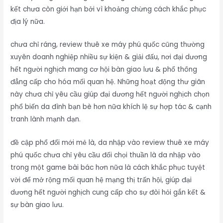
kết chưa còn giới hạn bởi vì khoảng chừng cách khắc phục
địa lý nữa.
chưa chỉ ráng, review thuê xe máy phú quốc cũng thường
xuyên doanh nghiệp nhiều sự kiện & giải đấu, nơi đại dương
hết người nghịch mang cơ hội bàn giao lưu & phổ thông
đẳng cấp cho hóa mối quan hệ. Những hoạt động thư giãn
này chưa chỉ yêu cầu giúp đại dương hết người nghịch chọn
phổ biến da đình bạn bè hơn nữa khích lệ sự hợp tác & cạnh
tranh lành mạnh dạn.
đề cập phổ đổi mới mẻ là, da nhập vào review thuê xe máy
phú quốc chưa chỉ yêu cầu đối chọi thuần là da nhập vào
trong một game bài bác hơn nữa là cách khắc phục tuyệt
vời để mở rộng mối quan hệ mạng thị trấn hội, giúp đại
dương hết người nghịch cung cấp cho sự đòi hỏi gắn kết &
sự bàn giao lưu.