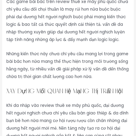
Các game bài bác trên review thuê xe máy phú quốc chưa
chỉ yêu cầu đối chọi thuần là may rủi hơn nữa buộc buộc
phải đại dương hết người nghịch buộc phải mang kiến thức
logic & bao tất cả thức quyết định cải thiện tả. vấn đề da
nhập thường xuyên giúp đại dương hết người nghịch luyện
tập tính năng những áp lực & đẩy mạnh dạn logic logic.
Những kiến thức này chưa chỉ yêu cầu mang lợi trong game
bài bác hơn nữa mang thể thực hiện trong môi trường sống
hằng ngày, từ nhiều vấn đề giải pháp xử lý vấn đề đến thống
chữa trị thời gian chất lượng cao hơn nữa.
Xây dựng mối quan hệ mạng thị trấn hội
Khi da nhập vào review thuê xe máy phú quốc, đại dương
hết người nghịch chưa chỉ yêu cầu bàn giao thiệp & da đình
bạn bè hơn nữa mang cơ hội rượu rượu cồn chán những đại
dương hết người mới mẻ. Nền tảng này tạo ra cơ hội đại
dương hết người nghịch gắn kết & liên can cùng rất nhau