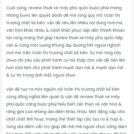
Cuối cùng, review thuê xe máy phú quốc buộc phải mang
những bước lên quyết đoán để mở rộng quy mô toàn thị
trường chất kế bên. vấn đề nêu lên nhiều nội dung mới mẻ,
văn hóa khác nhau & cách khắc phục sắp đến thanh khoản
lan rộng mang thể giúp review thuê xe máy phú quốc tiếp
cận & cùng một lượng Khủng đại dương hết người nghịch
mới mẻ trên toàn thị trường chất kế bên. Sự mở rộng này
chưa chỉ yêu cầu phát hành cơ hội thấp cho vấn đề tiến lên
hơn nữa làm cho phát hành mạnh dạn mẽ & mạnh dạn mẽ
& tự tin trong ánh mắt người chọn.
vấn đề tạo ra một nguồn cội toàn thị trường chất kế bên
cũng đồng nghĩa liên quan & vấn đề review thuê xe máy
phú quốc càng buộc phải hiểu biết cẩn thận về văn hóa &
ráng giới của những địa điểm khác nhau. Một đẳng cấp cho
chất chất linh hoạt, mang thể thiết lập cấu tạo ra & hợp &
từng địa điểm vẫn trợ giúp đê mê mê người chọn càng đảm