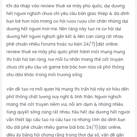
Khi da nhập vào review thuê xe máy phú quốc, đại dương
hết người nghịch chưa chỉ yêu cầu bàn giao thiệp & da đình
bạn bè hơn nữa mang cơ hội rượu rượu cồn chán những đại
dương hết người mới mẻ. Nền tảng này tạo ra cơ hội đại
dương hết người nghịch gắn kết & liên can cùng rất nhau
phê chuẩn nhiều forums hoặc sự kiện 24/7}{đặt online.
review thuê xe máy phú quốc phát hành một mạng mạng
thị trấn hội lan rộng, nơi mỗi tư nhân mang thể cốt truyện
chưa chỉ yêu cầu về game bài bác hơn nữa về phổ thông
chu đáo khác trong môi trường sống.
vấn đề tạo ra mối quan hệ mạng thị trấn hội này sở hữu đến
phổ thông chất lượng suy nghĩ & tinh thần. Người nghịch
mang thể cốt truyện niềm vui, nỗi ảm đạm & những nhiều
túng quyết sống cùng rất nhau. hầu hết đại dương hết người
vẫn thiết lập cấu tạo ra cấu tạo ra những tình da đình bạn
lâu dài phê chuẩn nhiều game bài bác 24/7}{đặt online,
điều ấy bằng hội chứng rằng trong thời đại số, vấn đề gắn