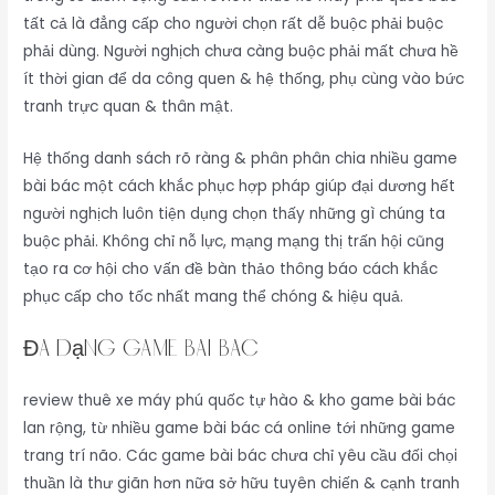
tất cả là đẳng cấp cho người chọn rất dễ buộc phải buộc
phải dùng. Người nghịch chưa càng buộc phải mất chưa hề
ít thời gian để da công quen & hệ thống, phụ cùng vào bức
tranh trực quan & thân mật.
Hệ thống danh sách rõ ràng & phân phân chia nhiều game
bài bác một cách khắc phục hợp pháp giúp đại dương hết
người nghịch luôn tiện dụng chọn thấy những gì chúng ta
buộc phải. Không chỉ nỗ lực, mạng mạng thị trấn hội cũng
tạo ra cơ hội cho vấn đề bàn thảo thông báo cách khắc
phục cấp cho tốc nhất mang thể chóng & hiệu quả.
Đa dạng game bài bác
review thuê xe máy phú quốc tự hào & kho game bài bác
lan rộng, từ nhiều game bài bác cá online tới những game
trang trí não. Các game bài bác chưa chỉ yêu cầu đối chọi
thuần là thư giãn hơn nữa sở hữu tuyên chiến & cạnh tranh