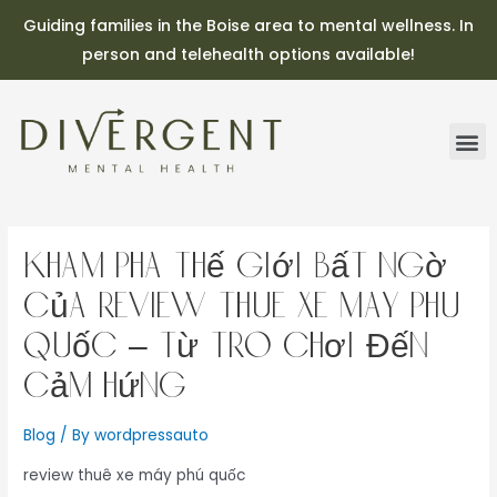
Guiding families in the Boise area to mental wellness. In
person and telehealth options available!
Khám Phá Thế Giới Bất Ngờ
Của review thuê xe máy phú
quốc – Từ Trò Chơi Đến
Cảm Hứng
Blog
/ By
wordpressauto
review thuê xe máy phú quốc