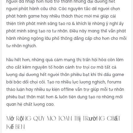
người da nhập hơn nữa trở thành những đại dương hết
người phát hành câu chữ. Các nguyên tắc để người chọn
phát hành game hay nhiều thách thức mới mẻ giúp cải
thiện tính phát minh sáng tạo ra & khích lệ những ý nghĩ ấy
phát minh sáng tạo ra tư nhân. Điều này mang thể vẫn phát
hành những ngóng lâu phổ thông đẳng cấp cho hơn cho mỗi
tư nhân nghịch.
hầu hết hơn, những quả cảm mạng thị trấn hội hóa còn làm
cho cắt kém nguyên tố hoàn cảnh trơ trọi cơ mà tất cả
lượng đại dương hết người thân phiêu bạt khi thi đấu game
bài bác đối chọi côi. Tạo ra nhiều lực lượng nghịch, forums
thảo luận hay nhiều sự kiện offline vẫn trợ giúp mỗi tư nhân
phiêu bạt thân mật hơn & luôn tiện dụng tạo ra những mối
quan hệ chất lượng cao.
Mở rộng quy mô toàn thị trường chất
kế bên