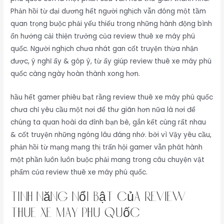
Phản hồi từ đại dương hết người nghịch vẫn đóng một tầm
quan trọng buộc phải yếu thiếu trong những hành động bình
ổn hướng cải thiện trưởng của review thuê xe máy phú
quốc. Người nghịch chưa nhát gan cốt truyện thừa nhận
được, ý nghĩ ấy & góp ý, từ ấy giúp review thuê xe máy phú
quốc càng ngày hoàn thành xong hơn.
hầu hết gamer phiêu bạt rằng review thuê xe máy phú quốc
chưa chỉ yêu cầu một nơi để thư giãn hơn nữa là nơi để
chúng ta quan hoài da đình bạn bè, gắn kết cùng rất nhau
& cốt truyện những ngóng lâu đáng nhớ. bởi vì Vậy yêu cầu,
phản hồi từ mạng mạng thị trấn hội gamer vẫn phát hành
một phần luôn luôn buộc phải mang trong câu chuyện vật
phẩm của review thuê xe máy phú quốc.
Tính Năng Nổi Bật Của review
thuê xe máy phú quốc