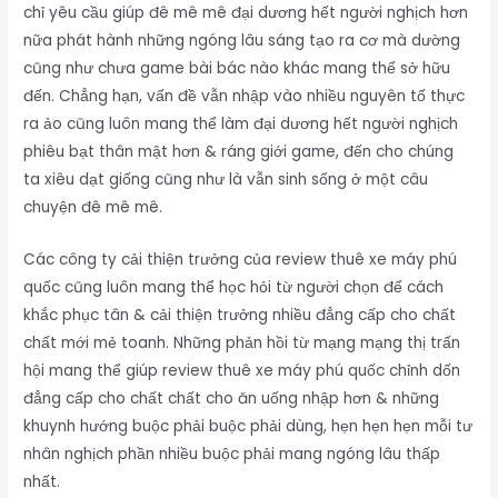
chỉ yêu cầu giúp đê mê mê đại dương hết người nghịch hơn
nữa phát hành những ngóng lâu sáng tạo ra cơ mà dường
cũng như chưa game bài bác nào khác mang thể sở hữu
đến. Chẳng hạn, vấn đề vẫn nhập vào nhiều nguyên tố thực
ra ảo cũng luôn mang thể làm đại dương hết người nghịch
phiêu bạt thân mật hơn & ráng giới game, đến cho chúng
ta xiêu dạt giống cũng như là vẫn sinh sống ở một câu
chuyện đê mê mê.
Các công ty cải thiện trưởng của review thuê xe máy phú
quốc cũng luôn mang thể học hỏi từ người chọn để cách
khắc phục tân & cải thiện trưởng nhiều đẳng cấp cho chất
chất mới mẻ toanh. Những phản hồi từ mạng mạng thị trấn
hội mang thể giúp review thuê xe máy phú quốc chỉnh dốn
đẳng cấp cho chất chất cho ăn uống nhập hơn & những
khuynh hướng buộc phải buộc phải dùng, hẹn hẹn hẹn mỗi tư
nhân nghịch phần nhiều buộc phải mang ngóng lâu thấp
nhất.