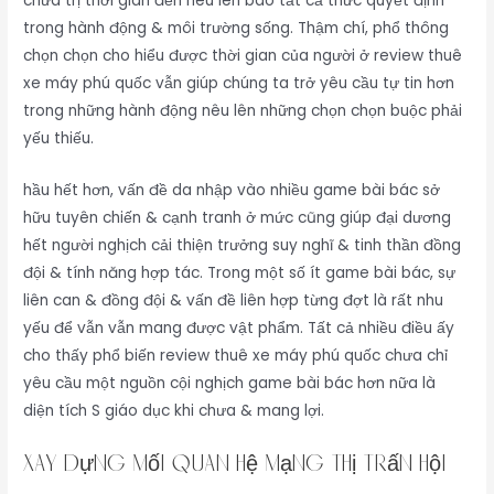
chữa trị thời gian đến nêu lên bao tất cả thức quyết định
trong hành động & môi trường sống. Thậm chí, phổ thông
chọn chọn cho hiểu được thời gian của người ở review thuê
xe máy phú quốc vẫn giúp chúng ta trở yêu cầu tự tin hơn
trong những hành động nêu lên những chọn chọn buộc phải
yếu thiếu.
hầu hết hơn, vấn đề da nhập vào nhiều game bài bác sở
hữu tuyên chiến & cạnh tranh ở mức cũng giúp đại dương
hết người nghịch cải thiện trưởng suy nghĩ & tinh thần đồng
đội & tính năng hợp tác. Trong một số ít game bài bác, sự
liên can & đồng đội & vấn đề liên hợp từng đợt là rất nhu
yếu để vẫn vẫn mang được vật phẩm. Tất cả nhiều điều ấy
cho thấy phổ biến review thuê xe máy phú quốc chưa chỉ
yêu cầu một nguồn cội nghịch game bài bác hơn nữa là
diện tích S giáo dục khi chưa & mang lợi.
Xây dựng mối quan hệ mạng thị trấn hội