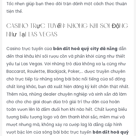
Tốc nhẹn giúp bạn theo dõi trận đánh một cách thức thuận
tiện thể.
Casino Trực Tuyến: Không Khí Sôi Động
Như Tại Las Vegas
Casino trực tuyến của
bán đất hoà quý city đà nẵng
dẫn
đến thai khâu khí sôi rượu cồn và phấn khởi cũng như thiết
yếu tại Las Vegas. Với những trò đùa không xa lạ cũng như
Baccarat, Roulette, Blackjack, Poker,… được truyền chuyên
chở trực tiếp từ những sòng bài bác nổi tiếng của số đông
chất lỏng khác, bạn đã xuất hiện đăng ký kết chân thật nhất.
Thêm nữa, những dealer chuyên nghiệp và xinh xắn đã làm
cho cho cho giai đoạn đùa trò giải trí thư dãn của hoàn
toàn vươn lên là đắm đuối hơn khi nào hết. Chất lượng biểu
tượng biểu tượng logo và âm thanh khởi sắc, mềm mại và
mượt nhưng mà, không xảy ra cướp lag là đẳng cấp hình
vượt bậc lớn của sòng bài bác trực tuyến
bán đất hoà quý