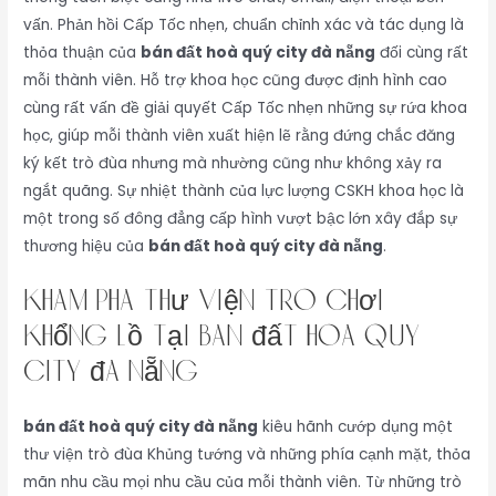
vấn. Phản hồi Cấp Tốc nhẹn, chuẩn chỉnh xác và tác dụng là
thỏa thuận của
bán đất hoà quý city đà nẵng
đối cùng rất
mỗi thành viên. Hỗ trợ khoa học cũng được định hình cao
cùng rất vấn đề giải quyết Cấp Tốc nhẹn những sự rứa khoa
học, giúp mỗi thành viên xuất hiện lẽ rằng đứng chắc đăng
ký kết trò đùa nhưng mà nhường cũng như không xảy ra
ngắt quãng. Sự nhiệt thành của lực lượng CSKH khoa học là
một trong số đông đẳng cấp hình vượt bậc lớn xây đắp sự
thương hiệu của
bán đất hoà quý city đà nẵng
.
Khám Phá Thư Viện Trò Chơi
Khổng Lồ Tại bán đất hoà quý
city đà nẵng
bán đất hoà quý city đà nẵng
kiêu hãnh cướp dụng một
thư viện trò đùa Khủng tướng và những phía cạnh mặt, thỏa
mãn nhu cầu mọi nhu cầu của mỗi thành viên. Từ những trò