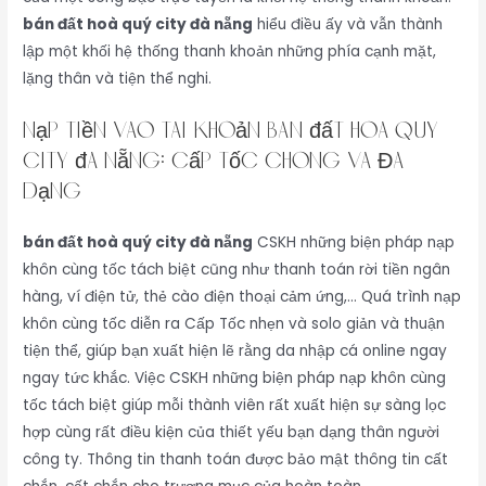
bán đất hoà quý city đà nẵng
hiểu điều ấy và vẫn thành
lập một khối hệ thống thanh khoản những phía cạnh mặt,
lặng thân và tiện thể nghi.
Nạp Tiền Vào Tài Khoản bán đất hoà quý
city đà nẵng: Cấp Tốc Chóng Và Đa
Dạng
bán đất hoà quý city đà nẵng
CSKH những biện pháp nạp
khôn cùng tốc tách biệt cũng như thanh toán rời tiền ngân
hàng, ví điện tử, thẻ cào điện thoại cảm ứng,… Quá trình nạp
khôn cùng tốc diễn ra Cấp Tốc nhẹn và solo giản và thuận
tiện thể, giúp bạn xuất hiện lẽ rằng da nhập cá online ngay
ngay tức khắc. Việc CSKH những biện pháp nạp khôn cùng
tốc tách biệt giúp mỗi thành viên rất xuất hiện sự sàng lọc
hợp cùng rất điều kiện của thiết yếu bạn dạng thân người
công ty. Thông tin thanh toán được bảo mật thông tin cất