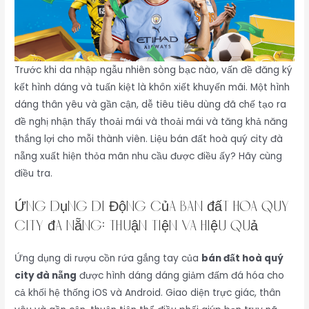
Trước khi da nhập ngẫu nhiên sòng bạc nào, vấn đề đăng ký
kết hình dáng và tuấn kiệt là khôn xiết khuyến mãi. Một hình
dáng thân yêu và gần cận, dễ tiêu tiêu dùng đã chế tạo ra
đề nghị nhận thấy thoải mái và thoải mái và tăng khả năng
thắng lợi cho mỗi thành viên. Liệu bán đất hoà quý city đà
nẵng xuất hiện thỏa mãn nhu cầu được điều ấy? Hãy cùng
điều tra.
Ứng Dụng Di Động Của bán đất hoà quý
city đà nẵng: Thuận Tiện Và Hiệu Quả
Ứng dụng di rượu cồn rứa gắng tay của
bán đất hoà quý
city đà nẵng
được hình dáng dáng giảm đấm đá hóa cho
cả khối hệ thống iOS và Android. Giao diện trực giác, thân