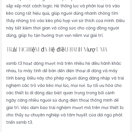
sắp xếp một cách logic. Hệ thống lọc và phân loại trò vào
kèo cũng rất hiệu quả, giúp người dùng nhanh chóng tìm
thấy những trò vào kèo phù hợp với sở thích của mình. Điều
này tiết kiệm thời gian và công sức cho cộng đồng người
dùng, giúp họ tận hưởng trọn vẹn niềm vui giải trí.
Trải nghiệm đa hệ điều hành mượt mà
xsmb t3 hoạt động mượt mà trên nhiều hệ điều hành khác
nhau, từ máy tính để bàn đến điện thoại di động và máy
tính bảng. Điều này cho phép người dùng đăng nhập và trải
nghiệm các trò vào kèo mọi lúc, mọi nơi. Sự tối ưu hóa cho
các thiết bị di động đặc biệt quan trọng trong bối cảnh
ngày càng nhiều người sử dụng điện thoại thông minh để
giải trí. Việc đảm bảo trải nghiệm mượt mà trên mọi thiết bị
cho thấy sự chuyên nghiệp và tâm huyết của đội ngũ phát
triển xsmb t3.