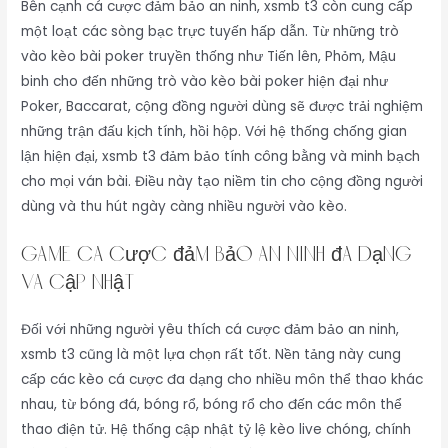
Bên cạnh cá cược đảm bảo an ninh, xsmb t3 còn cung cấp
một loạt các sòng bạc trực tuyến hấp dẫn. Từ những trò
vào kèo bài poker truyền thống như Tiến lên, Phỏm, Mậu
binh cho đến những trò vào kèo bài poker hiện đại như
Poker, Baccarat, cộng đồng người dùng sẽ được trải nghiệm
những trận đấu kịch tính, hồi hộp. Với hệ thống chống gian
lận hiện đại, xsmb t3 đảm bảo tính công bằng và minh bạch
cho mọi ván bài. Điều này tạo niềm tin cho cộng đồng người
dùng và thu hút ngày càng nhiều người vào kèo.
Game cá cược đảm bảo an ninh đa dạng
và cập nhật
Đối với những người yêu thích cá cược đảm bảo an ninh,
xsmb t3 cũng là một lựa chọn rất tốt. Nền tảng này cung
cấp các kèo cá cược đa dạng cho nhiều môn thể thao khác
nhau, từ bóng đá, bóng rổ, bóng rổ cho đến các môn thể
thao điện tử. Hệ thống cập nhật tỷ lệ kèo live chóng, chính