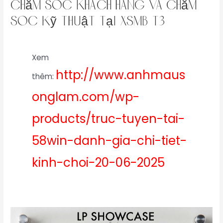
Chăm sóc khách hàng và chăm
sóc kỹ thuật tại xsmb t3
Xem
http://www.anhmaus
thêm:
onglam.com/wp-
products/truc-tuyen-tai-
58win-danh-gia-chi-tiet-
kinh-choi-20-06-2025