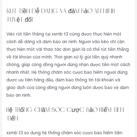
Rút tiền dễ dàng và đảm bảo an ninh
tuyệt đối
Việc rút tiền thắng tại xsmb t3 cũng được thực hiện một
cách dễ dàng và đảm bảo an ninh. Người vào kèo chỉ cần
thực hiện một vài thao tác đơn giản là có thể rút tiền thắng
về tài khoản của mình. Thời gian xử lý gửi tiền quỹ nhanh
chóng, giúp cộng đồng người dùng nhận được tiền một cách
nhanh nhất. Hệ thống chăm sóc cược bảo hiểm người dùng
được ưu tiên hàng đầu, đảm bảo thông tin tài khoản và
giao dịch của cộng đồng người dùng luôn được bảo vệ đảm
bảo an ninh.
Hệ thống chăm sóc cược bảo hiểm tiên
tiến
xsmb t3 sử dụng hệ thống chăm sóc cược bảo hiểm tiên