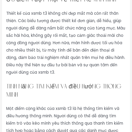
Thiết kế của xsmb t3 không chỉ đẹp mắt mà còn rất thân
thiện. Các biểu tượng được thiết kế đơn giản, dễ hiểu, giúp
người dùng dễ dàng nắm bắt chức năng của từng mục. Màu
sắc hài hòa, không gây rối mắt, tạo cảm giác thoải mái cho
cộng đồng người dùng. Hơn nữa, màn hình được tối ưu hóa
cho nhiều thiết bị, từ máy tính để bàn đến điện thoại di
động, đảm bảo trải nghiệm nhất quán trên mọi hệ điều hành.
Điều này thể hiện sự đầu tư bài bản và sự quan tâm đến
người dùng của xsmb t3.
Tính năng tìm kiếm và điều hướng thông
minh
Một điểm cộng khác của xsmb t3 là hệ thống tìm kiếm và
điều hướng thông minh. Người dùng có thể dễ dàng tìm
kiếm trò vào kèo mình yêu thích thông qua thanh tìm kiếm
tích hợp hoặc bằng cách duyệt qua các danh mục được