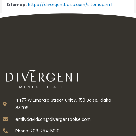
Sitemap:
https://divergentboise.com/sitemap.xml
Inbox tele : @subdomaingov | @Appal2024 | @fb882024
←
Previous Post
Next Post
→
4477 W Emerald Street Unit A-150 Boise, Idaho
83706
emilydavidson@divergentboise.com
Phone: 208-754-5919