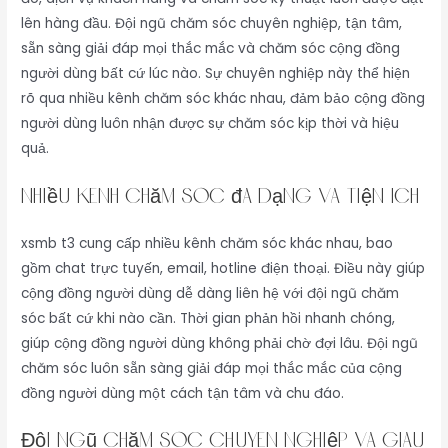
lên hàng đầu. Đội ngũ chăm sóc chuyên nghiệp, tận tâm,
sẵn sàng giải đáp mọi thắc mắc và chăm sóc cộng đồng
người dùng bất cứ lúc nào. Sự chuyên nghiệp này thể hiện
rõ qua nhiều kênh chăm sóc khác nhau, đảm bảo cộng đồng
người dùng luôn nhận được sự chăm sóc kịp thời và hiệu
quả.
Nhiều kênh chăm sóc đa dạng và tiện ích
xsmb t3 cung cấp nhiều kênh chăm sóc khác nhau, bao
gồm chat trực tuyến, email, hotline điện thoại. Điều này giúp
cộng đồng người dùng dễ dàng liên hệ với đội ngũ chăm
sóc bất cứ khi nào cần. Thời gian phản hồi nhanh chóng,
giúp cộng đồng người dùng không phải chờ đợi lâu. Đội ngũ
chăm sóc luôn sẵn sàng giải đáp mọi thắc mắc của cộng
đồng người dùng một cách tận tâm và chu đáo.
Đội ngũ chăm sóc chuyên nghiệp và giàu