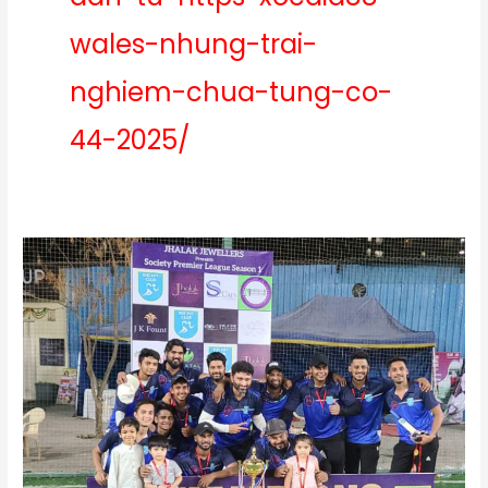
wales-nhung-trai-
nghiem-chua-tung-co-
44-2025/