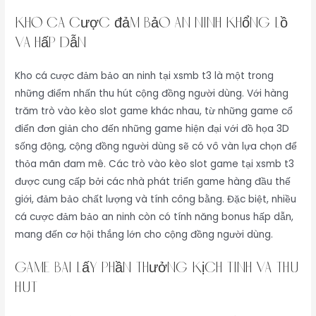
Kho cá cược đảm bảo an ninh khổng lồ
và hấp dẫn
Kho cá cược đảm bảo an ninh tại xsmb t3 là một trong
những điểm nhấn thu hút cộng đồng người dùng. Với hàng
trăm trò vào kèo slot game khác nhau, từ những game cổ
điển đơn giản cho đến những game hiện đại với đồ họa 3D
sống động, cộng đồng người dùng sẽ có vô vàn lựa chọn để
thỏa mãn đam mê. Các trò vào kèo slot game tại xsmb t3
được cung cấp bởi các nhà phát triển game hàng đầu thế
giới, đảm bảo chất lượng và tính công bằng. Đặc biệt, nhiều
cá cược đảm bảo an ninh còn có tính năng bonus hấp dẫn,
mang đến cơ hội thắng lớn cho cộng đồng người dùng.
Game bài lấy phần thưởng kịch tính và thu
hút