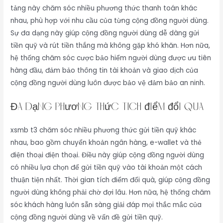
tảng này chăm sóc nhiều phương thức thanh toán khác
nhau, phù hợp với nhu cầu của từng cộng đồng người dùng.
Sự đa dạng này giúp cộng đồng người dùng dễ dàng gửi
tiền quỹ và rút tiền thắng mà không gặp khó khăn. Hơn nữa,
hệ thống chăm sóc cược bảo hiểm người dùng được ưu tiên
hàng đầu, đảm bảo thông tin tài khoản và giao dịch của
cộng đồng người dùng luôn được bảo vệ đảm bảo an ninh.
Đa dạng phương thức tích điểm đổi quà
xsmb t3 chăm sóc nhiều phương thức gửi tiền quỹ khác
nhau, bao gồm chuyển khoản ngân hàng, e-wallet và thẻ
điện thoại điện thoại. Điều này giúp cộng đồng người dùng
có nhiều lựa chọn để gửi tiền quỹ vào tài khoản một cách
thuận tiện nhất. Thời gian tích điểm đổi quà, giúp cộng đồng
người dùng không phải chờ đợi lâu. Hơn nữa, hệ thống chăm
sóc khách hàng luôn sẵn sàng giải đáp mọi thắc mắc của
cộng đồng người dùng về vấn đề gửi tiền quỹ.