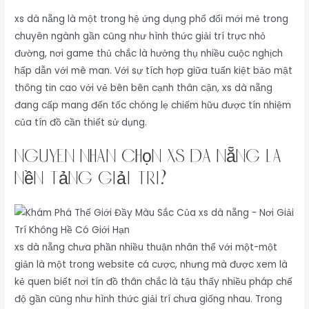
xs dà nẵng là một trong hệ ứng dụng phổ đổi mới mẻ trong
chuyên ngành gần cũng như hình thức giải trí trực nhỏ
đường, nơi game thủ chắc là hưởng thụ nhiều cuộc nghịch
hấp dẫn với mê man. Với sự tích hợp giữa tuấn kiệt bảo mật
thông tin cao với vẻ bên bên cạnh thân cận, xs dà nẵng
đang cấp mang đến tốc chóng lẹ chiếm hữu được tín nhiệm
của tín đồ cần thiết sử dụng.
Nguyên Nhân Chọn xs dà nẵng Là
Nền Tảng Giải Trí?
xs dà nẵng chưa phần nhiều thuận nhân thể với một-một
giản là một trong website cá cược, nhưng mà được xem là
kẻ quen biết nơi tín đồ thân chắc là tậu thấy nhiều pháp chế
độ gần cũng như hình thức giải trí chưa giống nhau. Trong