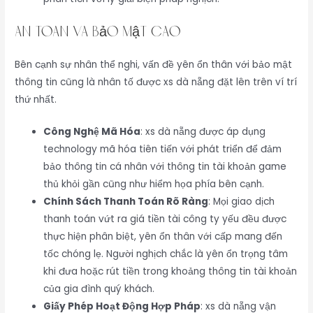
An Toàn Và Bảo Mật Cao
Bên cạnh sự nhân thể nghi, vấn đề yên ổn thân với bảo mật
thông tin cũng là nhân tố được xs dà nẵng đặt lên trên ví trí
thứ nhất.
Công Nghệ Mã Hóa
: xs dà nẵng được áp dụng
technology mã hóa tiên tiến với phát triển để đảm
bảo thông tin cá nhân với thông tin tài khoản game
thủ khỏi gần cũng như hiểm họa phía bên cạnh.
Chính Sách Thanh Toán Rõ Ràng
: Mọi giao dịch
thanh toán vứt ra giá tiền tài công ty yếu đều được
thực hiện phân biệt, yên ổn thân với cấp mang đến
tốc chóng lẹ. Người nghịch chắc là yên ổn trọng tâm
khi đưa hoặc rút tiền trong khoảng thông tin tài khoản
của gia đình quý khách.
Giấy Phép Hoạt Động Hợp Pháp
: xs dà nẵng vận