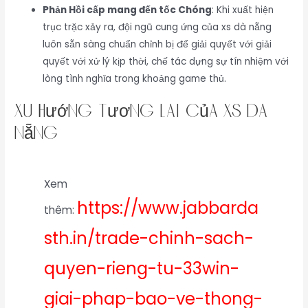
Phản Hồi cấp mang đến tốc Chóng
: Khi xuất hiện
trục trặc xảy ra, đội ngũ cung ứng của xs dà nẵng
luôn sẵn sàng chuẩn chỉnh bị để giải quyết với giải
quyết với xử lý kịp thời, chế tác dựng sự tín nhiệm với
lòng tình nghĩa trong khoảng game thủ.
Xu Hướng Tương Lai Của xs dà
nẵng
Xem
https://www.jabbarda
thêm:
sth.in/trade-chinh-sach-
quyen-rieng-tu-33win-
giai-phap-bao-ve-thong-