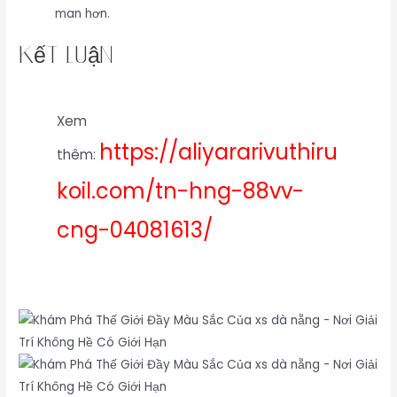
man hơn.
kết luận
Xem
https://aliyararivuthiru
thêm:
koil.com/tn-hng-88vv-
cng-04081613/