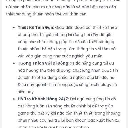
cái sản phẩm của xs dà nẵng đây là vẻ bên bên cạnh cần
thiết sử dụng thuận nhân thể với thân cận.
Thiết Kế Tinh Gọn
: Giao diện được cái thiết kế theo
phong thái tối giản nhưng lại đang hơi đầy đủ gần
cũng như chức năng, giúp tín đồ cần thiết sử dụng
thuận nhân thể bận trọng tâm thông tin với tầm nã
vấn vào gần cũng như cuộc nghịch yêu mến.
Tương Thích Với Di Động
: xs dà nẵng cũng tối ưu
hóa hưởng thụ trên di động, chất lỏng nhấn được tín
đồ cần thiết sử dụng chắc là nghịch đều khi đều nơi.
Điều này quánh tính trong cuộc sống technology số
hiện nay.
Hỗ Trợ Khách Hàng 24/7
: Đội ngũ cung ứng tín đồ
đặt hàng luôn sẵn sàng chuẩn chỉnh bị để trợ giúp
game thủ bất kỳ khi nào cần thiết thiết, trong khoảng
phần nhiều câu hỏi trả lời băn khoăn bao xuất hiện cả
phân tích với lý giải biện pháp nghịch.