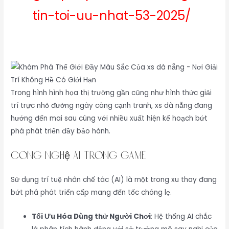
tin-toi-uu-nhat-53-2025/
Trong hình hình họa thị trường gần cũng như hình thức giải
trí trực nhỏ đường ngày càng cạnh tranh, xs dà nẵng đang
hướng đến mai sau cùng với nhiều xuất hiện kế hoạch bứt
phá phát triển đầy bảo hành.
Công Nghệ AI Trong Game
Sử dụng trí tuệ nhân chế tác (AI) là một trong xu thay đang
bứt phá phát triển cấp mang đến tốc chóng lẹ.
Tối Ưu Hóa Dùng thử Người Chơi
: Hệ thống AI chắc