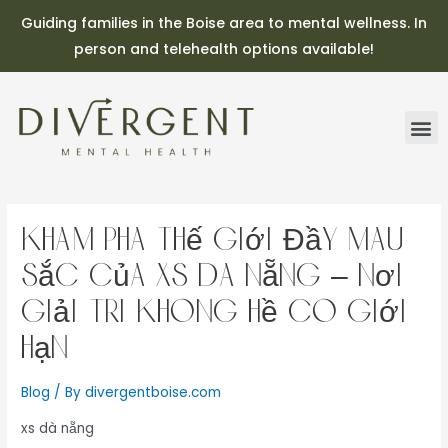
Guiding families in the Boise area to mental wellness. In
person and telehealth options available!
Khám Phá Thế Giới Đầy Màu
Sắc Của xs dà nẵng – Nơi
Giải Trí Không Hề Có Giới
Hạn
Blog
/ By
divergentboise.com
xs dà nẵng