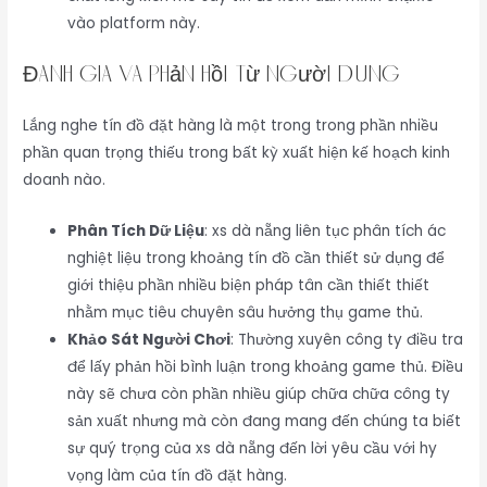
vào platform này.
Đánh Giá Và Phản Hồi Từ Người Dùng
Lắng nghe tín đồ đặt hàng là một trong trong phần nhiều
phần quan trọng thiếu trong bất kỳ xuất hiện kế hoạch kinh
doanh nào.
Phân Tích Dữ Liệu
: xs dà nẵng liên tục phân tích ác
nghiệt liệu trong khoảng tín đồ cần thiết sử dụng để
giới thiệu phần nhiều biện pháp tân cần thiết thiết
nhằm mục tiêu chuyên sâu hưởng thụ game thủ.
Khảo Sát Người Chơi
: Thường xuyên công ty điều tra
để lấy phản hồi bình luận trong khoảng game thủ. Điều
này sẽ chưa còn phần nhiều giúp chữa chữa công ty
sản xuất nhưng mà còn đang mang đến chúng ta biết
sự quý trọng của xs dà nẵng đến lời yêu cầu với hy
vọng làm của tín đồ đặt hàng.