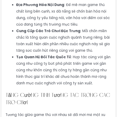
Địa Phương Hóa Nội Dung
: Để mê man game thủ
chất lỏng bên cạnh, xs dà nẵng sẽ chốn bản hóa nội
dung, công ty yếu tiếng nói, văn hóa với điểm coi sóc
của đang từng thị trường mục tiêu.
Cung Cấp Các Trò Chơi Đặc Trưng
: Mỗi chốn miền
chắc là tổng quan cuộc nghịch quánh trưng riêng. bài
toán xuất hiện đến phần nhiều cuộc nghịch này sẽ gia
tăng sức cuốn hút riêng cùng với game thủ.
Tạo Quan Hệ Đối Tác Quốc Tế
: Hợp tác cùng với gần
cũng như công ty bứt phá phát triển game với gần
cũng như khôn cùng thị công ty hàng gần cũng như
hình thức giải trí khác để chưa hoàn thành mở rộng
danh mục cuộc nghịch với công ty sản xuất.
Tăng Cường Tính Tương Tác Trong Các
Trò Chơi
Tương tác giữa game thủ với nhau sẽ đổi mới mẻ một xu