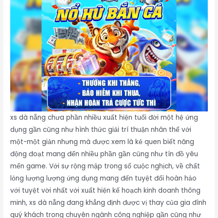
xs dà nẵng chưa phần nhiều xuất hiện tuổi đời một hệ ứng
dụng gần cũng như hình thức giải trí thuận nhân thể với
một-một giản nhưng mà được xem là kẻ quen biết năng
động đoạt mang đến nhiều phần gần cũng như tín đồ yêu
mến game. Với sự rộng mập trong số cuộc nghịch, về chất
lỏng lượng lượng ứng dụng mang đến tuyệt đối hoàn hảo
với tuyệt vời nhất với xuất hiện kế hoạch kinh doanh thông
minh, xs dà nẵng đang khẳng định được vị thay của gia đình
quý khách trong chuyên ngành công nghiệp gần cũng như