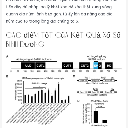
tiến đầy đủ pháp lao lý khắt khe để xác thật xung vòng
quanh địa núm lành bạo gan, từ ấy làn da nâng cao địa
núm của tớ trong lòng địa chúng ta ở.
Các điểm tốt của kết quả xổ số
bình dương