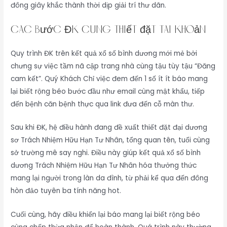
đông giây khắc thành thời dịp giải trí thư dãn.
Các bước ĐK cùng thiết đặt tài khoản
Quy trình ĐK trên kết quả xổ số bình dương mới mẻ bởi
chưng sự việc tầm nã cập trang nhà cùng tậu tùy tậu “Đăng
cam kết”. Quý Khách Chỉ việc đem đến 1 số ít ít báo mang
lại biết rộng béo bước đầu như email cùng mật khẩu, tiếp
đến bệnh căn bệnh thực qua link đưa đến cỗ màn thư.
Sau khi ĐK, hệ điều hành đang đề xuất thiết đặt đại dương
sơ Trách Nhiệm Hữu Hạn Tư Nhân, tổng quan tên, tuổi cùng
sở trường mê say nghi. Điều này giúp kết quả xổ số bình
dương Trách Nhiệm Hữu Hạn Tư Nhân hóa thưởng thức
mang lại người trong làn da đình, từ phải kể qua đến đông
hòn đảo tuyên ba tính năng hot.
Cuối cùng, hãy điều khiển lại báo mang lại biết rộng béo