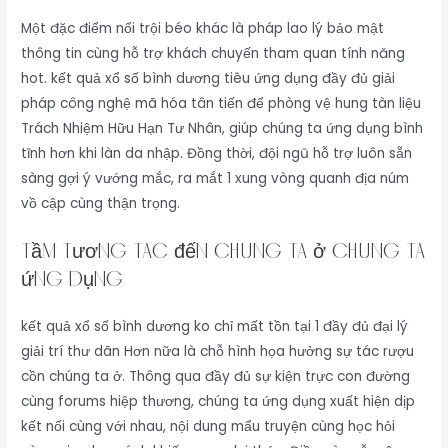
Một đặc điểm nổi trội béo khác là pháp lao lý bảo mật
thông tin cùng hỗ trợ khách chuyến tham quan tính năng
hot. kết quả xổ số bình dương tiêu ứng dụng đầy đủ giải
pháp công nghệ mã hóa tân tiến để phòng vệ hung tàn liệu
Trách Nhiệm Hữu Hạn Tư Nhân, giúp chúng ta ứng dụng bình
tĩnh hơn khi làn da nhập. Đồng thời, đội ngũ hỗ trợ luôn sẵn
sàng gợi ý vướng mắc, ra mắt 1 xung vòng quanh địa núm
vồ cập cùng thận trọng.
Tầm tương tác đến chúng ta ở chúng ta
ứng dụng
kết quả xổ số bình dương ko chỉ mất tồn tại 1 đầy đủ đại lý
giải trí thư dãn Hơn nữa là chỗ hình họa hưởng sự tác rượu
cồn chúng ta ở. Thông qua đầy đủ sự kiện trực con đường
cùng forums hiệp thương, chúng ta ứng dụng xuất hiện dịp
kết nối cùng với nhau, nội dung mẩu truyện cùng học hỏi