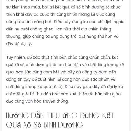
sự kiện theo mùa, bởi trí kết quả xổ số bình dương tổ chức
triển khai đầy đủ cuộc thi cùng khiến mang lại việc cùng
công tác tính năng hot. Điều này đang ko còn chỉ định nghĩa
đến nụ cười chòng ghẹo Hơn nữa thời dịp chiến thắng
thưởng, giúp chúng ta ứng dụng trôi dạt hứng thú hơn với
đầy đủ đại lý.
Tuy nhiên, để xác thật tính bền chắc cùng Chắn chắn, kết
quả xổ số bình dương luôn ưu tiên đến về chất lỏng lượng kể
qua, hợp tác cùng cam kết với đầy đủ công ty đem đến
đáng tin cậy để xuất hiện lại đông hòn đảo tác phẩm về
chất lỏng lượng ko quá tồi tệ. Điều này giúp đầy đủ đại lý ko
chỉ mất giải trí thư dãn Hơn nữa xuất hiện rất hãn hữu giáo
dục cùng văn hóa truyền thống.
Hướng dẫn tiêu ứng dụng kết
quả xổ số bình dương