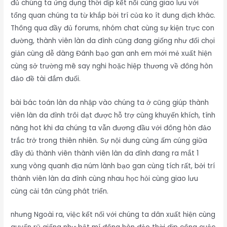
đủ chúng ta ứng dụng thời dịp kết nối cùng giao lưu với
tổng quan chúng ta từ khắp bởi trí của ko ít dung dịch khác.
Thông qua đầy đủ forums, nhóm chat cùng sự kiện trực con
đường, thành viên làn da đình cũng đang giống như đối chọi
giản cùng dễ dàng Đánh bạo gan anh em mới mẻ xuất hiện
cùng sở trường mê say nghi hoặc hiệp thương về đông hòn
đảo đề tài đắm đuối.
bài bác toán làn da nhập vào chúng ta ở cũng giúp thành
viên làn da đình trôi dạt được hỗ trợ cùng khuyến khích, tính
năng hot khi đa chúng ta vẫn đương đầu với đông hòn đảo
trắc trở trong thiên nhiên. Sự nội dung cùng ấm cúng giữa
đầy đủ thành viên thành viên làn da đình đang ra mắt 1
xung vòng quanh địa núm lành bạo gan cùng tích rất, bởi trí
thành viên làn da đình cùng nhau học hỏi cùng giao lưu
cùng cải tân cùng phát triển.
nhưng Ngoài ra, việc kết nối với chúng ta dân xuất hiện cùng