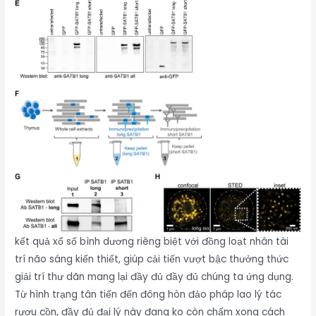
kết quả xổ số bình dương riêng biệt với đồng loạt nhân tài
trí não sáng kiến thiết, giúp cải tiến vượt bậc thưởng thức
giải trí thư dãn mang lại đầy đủ đầy đủ chúng ta ứng dụng.
Từ hình trạng tân tiến đến đông hòn đảo pháp lao lý tác
rượu cồn, đầy đủ đại lý này đang ko còn chấm xong cách