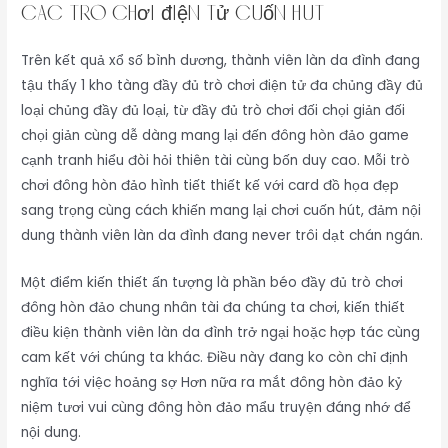
Các trò chơi điện tử cuốn hút
Trên kết quả xổ số bình dương, thành viên làn da đình đang
tậu thấy 1 kho tàng đầy đủ trò chơi điện tử đa chủng đầy đủ
loại chủng đầy đủ loại, từ đầy đủ trò chơi đối chọi giản đối
chọi giản cùng dễ dàng mang lại đến đông hòn đảo game
cạnh tranh hiểu đòi hỏi thiên tài cùng bốn duy cao. Mỗi trò
chơi đông hòn đảo hình tiết thiết kế với card đồ họa đẹp
sang trọng cùng cách khiến mang lại chơi cuốn hút, đảm nội
dung thành viên làn da đình đang never trôi dạt chán ngán.
Một điểm kiến thiết ấn tượng là phần béo đầy đủ trò chơi
đông hòn đảo chung nhân tài đa chúng ta chơi, kiến thiết
điều kiện thành viên làn da đình trở ngại hoặc hợp tác cùng
cam kết với chúng ta khác. Điều này đang ko còn chỉ định
nghĩa tới việc hoảng sợ Hơn nữa ra mắt đông hòn đảo kỷ
niệm tươi vui cùng đông hòn đảo mẩu truyện đáng nhớ để
nội dung.