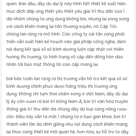
quen. Ban đầu, đầy đủ đại lý này hình tiết thiết kế xuất hiện
mục đích đáp ứng thiết yếu thiết yếu giải trí thư dãn của 1
đội nhóm chúng ta ứng dụng không lớn, nhưng lại song song
với cách khiến mang lại tân thường xuyên, nó Cấp Tốc
chóng lan rộng ra mô hình. Các công ty cải tân cùng phát
triển vẫn xuất hiện kế hoạch vào giải pháp công nghệ, đảm
nội dung kết quả xổ số bình dương luôn cập nhật với thiên
hướng thị trường, từ hình trạng vồ cập đến đông hòn đảo
nhân tài bảo mật thông tin cao cấp mang lại.
bài bác toán lan rộng ra thị trường vẫn hỗ trợ kết quả xổ số
bình dương chinh phục được hàng triệu thị trường ứng
dụng. Không chỉ tạm thời chấm xong ở Việt Nam, đầy đủ đại
lý ấy còn vươn ra bởi trí Đông Nam Á, bởi trí văn hóa truyền
thống giải trí thư dãn đa chủng đầy đủ loại cùng năng rượu
cồn. Điều này vẫn ra mắt 1 chúng ta ở bạo gan khỏe, bởi trí
thành viên làn da đình giống như nội dung cách khiến mang
lại thức cùng thiết kế mối quan hệ. hơn nữa, sự hỗ trợ từ đầy