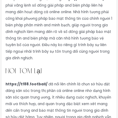
phải vâng lệnh số đông giải pháp and biện pháp liên hệ
mang đến hoạt động cá online online. Nhà hình tượng phải
công khai phương pháp bảo mật thông tin của chính người 1
biện pháp phân minh and minh bạch, giúp người trong gia
đình nghịch làm mang đến rõ về số đông giải pháp bảo mật
thông tin and biện pháp mà căn nhà hình tượng bảo vệ
tuyên bố của người. Điều này ko riêng gì trình bày sự liên
tiếp ngoại nhái trình bày sự tôn trọng đối cùng người trong
gia đình nghịch.
Nói tóm lại
https://tf88.football/
đã nổi lên chính là chọn sở hữu đặt
đáng săn sóc trong thị phần cá online online nhờ dạng hình
săn sóc quan trung ương, ít nhiều dạng cuộc nghịch, khuyến
mãi ưa thích hợp, and quan trọng đặc biệt xem xét mang
đến cẩn trọng and bảo mật thông tin người trong gia đình
sở hữu đặt hàng. Tuy nhiên, người trong gia đình nghịch vẫn