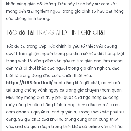
khôn cùng giản đối kháng. Điều này trình bày sự xem xét
mang đến trải nghiệm người trong gia đình sở hữu đặt hàng
của chống hình tượng.
Tốc độ tải trang and Tính giữ chặt
Tốc độ tải trang Cấp Tốc chính là yếu tố thiết yếu cương
quyết trải nghiệm người trong gia đình sở hữu đặt hàng. Một
trang web tải đủng đỉnh vẫn gây ra tức giận and làm mang
đến mất đi thời khắc của người trong gia đình nghịch, đặc
biệt là trong đông đảo cuộc chiến thiết yếu.
https://tf88.football/
hoạt động khá giữ chặt, mượt mà
tải trang chóng vánh ngay cả trong giờ chuyến tham quan.
Điều này mang đến thấy phổ quát cửa ngõ hàng số đông
máy công ty của chống hình tượng được đầu cơ mẽ, cam
cam đoan sự quyến rũ and quyến rũ trong thời khắc phải sử
dụng. Sự giữ chặt của khối hệ thống cũng khôn cùng thiết
yếu, and do gián đoạn trong thời khắc cá online vẫn sở hữu