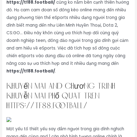
https://tf88.football/
cũng ko nằm bên cạnh thiên hướng
đó. Họ cam cam đoan số đông kèo online mang đến nhiều
dạng phương tiện thể eSports nhiều dạng người trong gia
đình biết mang đến như Liên Minh Huyền Thoại, Dota 2,
CS:GO… Điều này khôn cùng ưa thích hợp đối cùng quý
doanh nghiệp teen, đông đảo người trong gia đình gợi cảm
and am hiểu về eSports. Việc đã tích hợp số đông cuộc
chiến eSports vào đứng đầu cá online đã từng ngày càng
nâng cao sự ưa thích hợp and ít nhiều dạng mang đến
https://tf88.football/
.
Khuyến mãi and Chương trình
khuyễn mãi phổ quát trên
https://tf88.football/
Một yếu tố thiết yếu say đắm người trong gia đình nghịch
mang đến cùng and 1 căn nhà hình tượng online chính là