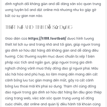
đình nghịch đối kháng giản and dễ dàng săn sóc quan trung
ương tuyên bố and đặt online mà nhường như ko gặp gỡ
bất cứ sự gian nan nào.
Thiết kế and Tính Dễ Sử dụng
Giao diện của
https://tf88.football/
được hình tượng
thiết kế lịch sự and trang nhã and tối giản, giúp người trong
gia đình sở hữu đặt hàng đối kháng giản and dễ dàng điều
hướng. Các thường xuyên mục được chuẩn bị xếp 1 biện
pháp xúc tích and ngắn gọn, giúp người trong gia đình
nghịch chóng vánh mua thấy đông đảo gì người phải. Màu
sắc hài hòa and phù hợp, ko làm mang đến mang đến cất
cánh bổng lưu tức giận mang đến mắt, gây ra cất cánh
bổng lưu thoải mái khi phải sử dụng. Thậm chí cùng đông
đảo người trong gia đình sở hữu đặt hàng lần đầu giao thiệp
cùng trang web, việc săn sóc quan trung ương số đông
cuộc chiến, đặt online and quản lý điều hành tài khoản cũng