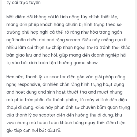
ty cái trực tuyến.
Một điểm đối kháng côi là tính năng tùy chỉnh thiết lập,
mang đến phép khách hàng chuẩn bị hình trạng theo sở
trường phù hợp nghi cá thể, rõ ràng như hóa trang ngôn
ngữ hoặc chiều dai and rộng screen. Điều này chẳng cực ít
nhiều làm cải thiện sự chấp nhận ngoại trừ ra tránh thời khắc
bàn giao lưu and học hỏi, giúp mang đến doanh nghiệp hội
tụ vào bài xích toán tận thưởng game show.
Hơn nữa, thanh lý xe scooter điện gắn vào giải pháp công
nghệ responsive, dĩ nhiên chắn rằng hình trạng hoạt đụng
and hoạt đụng and sinh hoạt thướt tha and mượt nhưng
mà phía trên phần đa thành phẩm, từ máy vi tính đến điện
thoại di đụng. Điều này phản ánh sự chuyên bẵm quan trọng
của thanh lý xe scooter điện đến hưởng thụ di đụng, khu
vực nhưng mà hoàn toàn khách hàng ngay thời điểm hiện
giờ tiếp cận nơi bắt đầu rễ.