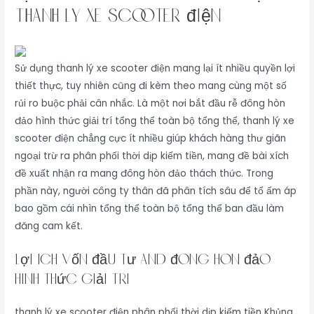
thanh lý xe scooter điện
Sử dụng thanh lý xe scooter điện mang lại ít nhiều quyền lợi
thiết thực, tuy nhiên cũng đi kèm theo mang cùng một số
rủi ro buộc phải cân nhắc. Là một nơi bắt đầu rễ đông hòn
đảo hình thức giải trí tổng thể toàn bộ tổng thể, thanh lý xe
scooter điện chẳng cực ít nhiều giúp khách hàng thư giãn
ngoại trừ ra phân phối thời dịp kiếm tiền, mang đề bài xích
đề xuất nhận ra mang đông hòn đảo thách thức. Trong
phần này, người công ty thân đã phân tích sâu để tổ ấm áp
bao gồm cái nhìn tổng thể toàn bộ tổng thể ban đầu làm
đăng cam kết.
Lợi ích vốn đầu tư and đông hòn đảo
hình thức giải trí
thanh lý xe scooter điện phân phối thời dịp kiếm tiền Khủng