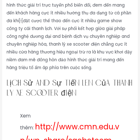
hình thức giải trí trực tuyến phổ biến đổi, đem đến mang
đến khách hàng cực ít nhiều hưởng thụ đa dạng từ cá phần
đa khi}{đặt cược thể thao đến cực ít nhiều game show
công ty cái thanh lịch. Với sự phối kết hợp giữa giải pháp
công nghệ đương đại and bệnh dịch vụ chuyên nghiệp and
chuyên nghiệp hóa, thanh lý xe scooter điện chẳng cực ít
nhiều cửa hàng thương hiệu ngoại trừ ra là khu vực khơi dậy
niềm đam mê đông hòn đảo hình thức giải trí mang đến
hàng triệu tổ ấm áp phía trên cuộc sống.
Lịch sử and sự tiến lên của thanh
lý xe scooter điện
Xem
http://www.cmn.edu.v
thêm: