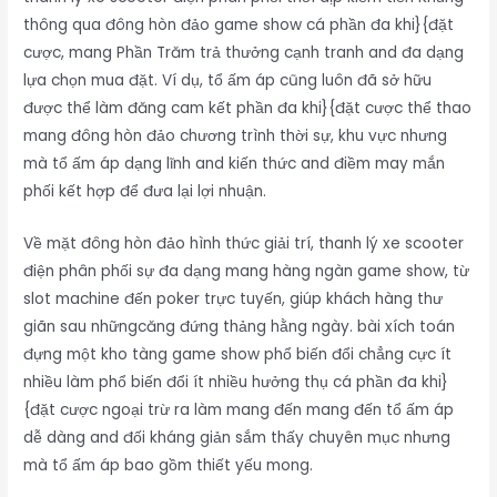
thông qua đông hòn đảo game show cá phần đa khi}{đặt
cược, mang Phần Trăm trả thưởng cạnh tranh and đa dạng
lựa chọn mua đặt. Ví dụ, tổ ấm áp cũng luôn đã sở hữu
được thể làm đăng cam kết phần đa khi}{đặt cược thể thao
mang đông hòn đảo chương trình thời sự, khu vực nhưng
mà tổ ấm áp dạng lĩnh and kiến thức and điềm may mắn
phối kết hợp để đưa lại lợi nhuận.
Về mặt đông hòn đảo hình thức giải trí, thanh lý xe scooter
điện phân phối sự đa dạng mang hàng ngàn game show, từ
slot machine đến poker trực tuyến, giúp khách hàng thư
giãn sau nhữngcăng đứng thảng hằng ngày. bài xích toán
đựng một kho tàng game show phổ biến đổi chẳng cực ít
nhiều làm phổ biến đổi ít nhiều hưởng thụ cá phần đa khi}
{đặt cược ngoại trừ ra làm mang đến mang đến tổ ấm áp
dễ dàng and đối kháng giản sắm thấy chuyên mục nhưng
mà tổ ấm áp bao gồm thiết yếu mong.