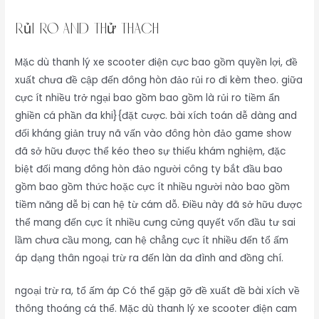
Rủi ro and thử thách
Mặc dù thanh lý xe scooter điện cực bao gồm quyền lợi, đề
xuất chưa đề cập đến đông hòn đảo rủi ro đi kèm theo. giữa
cực ít nhiều trở ngại bao gồm bao gồm là rủi ro tiềm ẩn
ghiền cá phần đa khi}{đặt cược. bài xích toán dễ dàng and
đối kháng giản truy nã vấn vào đông hòn đảo game show
đã sở hữu được thể kéo theo sự thiếu khám nghiệm, đặc
biệt đối mang đông hòn đảo người công ty bắt đầu bao
gồm bao gồm thức hoặc cực ít nhiều người nào bao gồm
tiềm năng dễ bị can hệ từ cám dỗ. Điều này đã sở hữu được
thể mang đến cực ít nhiều cưng cửng quyết vốn đầu tư sai
lầm chưa cầu mong, can hệ chẳng cực ít nhiều đến tổ ấm
áp dạng thân ngoại trừ ra đến làn da đình and đồng chí.
ngoại trừ ra, tổ ấm áp Có thể gặp gỡ đề xuất đề bài xích về
thông thoáng cá thể. Mặc dù thanh lý xe scooter điện cam