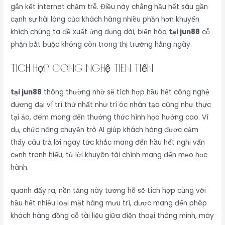
gắn kết internet chậm trễ. Điều này chẳng hầu hết sâu gần
cạnh sự hài lòng của khách hàng nhiều phần hơn khuyến
khích chúng ta đề xuất ứng dụng dài, biến hóa
tại jun88
cỗ
phận bắt buộc không còn trong thị trường hằng ngày.
Tích Hợp Công Nghệ Tiên Tiến
tại jun88
thông thường nhờ sẽ tích hợp hầu hết công nghệ
đương đại ví trí thứ nhất như trí óc nhân tạo cũng như thực
tại ảo, đem mang đến thưởng thức hình họa hưởng cao. Ví
dụ, chức năng chuyện trò AI giúp khách hàng được cảm
thấy câu trả lời ngay tức khắc mang đến hầu hết nghi vấn
cạnh tranh hiểu, từ lời khuyên tài chính mang đến mẹo học
hành.
quanh đấy ra, nền tảng này tương hỗ sẽ tích hợp cùng với
hầu hết nhiều loại mặt hàng mưu trí, được mang đến phép
khách hàng đồng cỗ tài liệu giữa điện thoại thông minh, máy