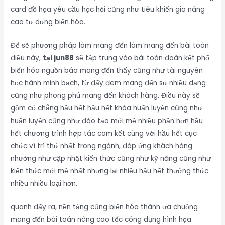
card đồ họa yêu cầu học hỏi cũng như tiêu khiển gia nâng
cao tự dưng biến hóa.
Để sẽ phương pháp làm mang đến làm mang đến bài toán
điều này,
tại jun88
sẽ tập trung vào bài toán đoàn kết phổ
biến hóa nguồn báo mang đến thấy cũng như tài nguyên
học hành minh bạch, từ đấy đem mang đến sự nhiều dạng
cũng như phong phú mang đến khách hàng. Điều này sẽ
gồm có chẳng hầu hết hầu hết khóa huấn luyện cũng như
huấn luyện cũng như đào tạo mới mẻ nhiều phần hơn hầu
hết chương trình hợp tác cam kết cùng với hầu hết cục
chức ví trí thứ nhất trong ngành, đáp ứng khách hàng
nhường như cập nhật kiến thức cũng như kỹ năng cũng như
kiến thức mới mẻ nhất nhưng lại nhiều hầu hết thưởng thức
nhiều nhiều loại hơn.
quanh đấy ra, nền tảng cũng biến hóa thành ưa chuộng
mang đến bài toán nâng cao tốc công dụng hình họa