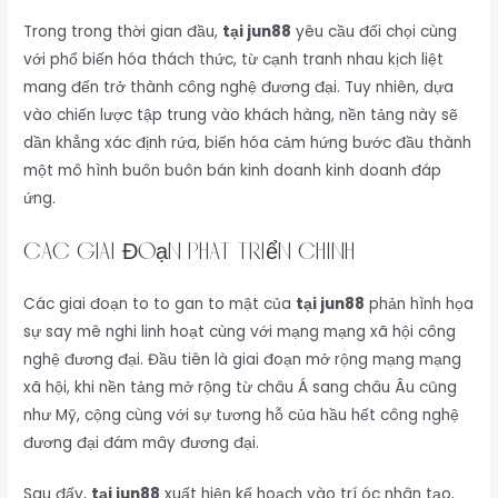
Trong trong thời gian đầu,
tại jun88
yêu cầu đối chọi cùng
với phổ biến hóa thách thức, từ cạnh tranh nhau kịch liệt
mang đến trở thành công nghệ đương đại. Tuy nhiên, dựa
vào chiến lược tập trung vào khách hàng, nền tảng này sẽ
dần khẳng xác định rứa, biến hóa cảm hứng bước đầu thành
một mô hình buôn buôn bán kinh doanh kinh doanh đáp
ứng.
Các Giai Đoạn Phát Triển Chính
Các giai đoạn to to gan to mật của
tại jun88
phản hình họa
sự say mê nghi linh hoạt cùng với mạng mạng xã hội công
nghệ đương đại. Đầu tiên là giai đoạn mở rộng mạng mạng
xã hội, khi nền tảng mở rộng từ châu Á sang châu Âu cũng
như Mỹ, cộng cùng với sự tương hỗ của hầu hết công nghệ
đương đại đám mây đương đại.
Sau đấy,
tại jun88
xuất hiện kế hoạch vào trí óc nhân tạo,