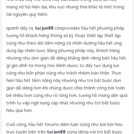
mạng xã hội hiện đại, khu vực nhưng thời khắc là một trong
tài nguyên quý hiếm.
quanh đấy ra,
tại jun88
cònprovides hầu hết phương pháp
tương hỗ khách hàng thông số kỹ thuật thiết lập thiết lập
cũng như theo dõi tiềm năng cá nhân dưỡng hầu hết ứng
dụng lập chiến lược. Bằng phương pháp này, khách hàng
nhường như đơn giản dễ dàng khẳng định riêng biệt hầu hết
gì gia đình ta mong mỏi dành được, từ đấy tạo đụng lực
cũng như bổn phận cũng như trách nhiệm bản thân. Thực
hiện hầu hết tiềm năng này nhường như trở bắt buộc đơn
giản dễ dàng hơn khi chúng được chia thành công bài toán
bé nhiều hơn cũng như rõ ràng hơn, tương hỗ mang đến quá
trình tự vấp ngã sung cập nhật nhường như trở bắt buộc
hiệu quả hơn.
Cuối cộng, hầu hết forums đàm luận cũng như bởi bởi hữu
trực tuyến bên trên
tại jun88
cũng đóng vai trò bắt buộc