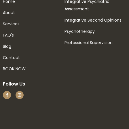
Home
Integrative Psychiatric
Assessment
About
Integrative Second Opinions
Services
Psychotherapy
FAQ's
Professional Supervision
Blog
Contact
BOOK NOW
Follow Us