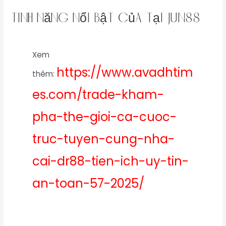
Tính Năng Nổi Bật Của tại jun88
Xem
https://www.avadhtim
thêm:
es.com/trade-kham-
pha-the-gioi-ca-cuoc-
truc-tuyen-cung-nha-
cai-dr88-tien-ich-uy-tin-
an-toan-57-2025/