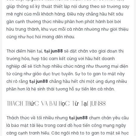
giúp thông số kỹ thuật thiết lập nội dung theo sở trường say
mê nghi của mỗi khách hàng. Điều này chẳng hầu hết sâu
gần cạnh thưởng thức nhiều phần hơn phát hành bởi bởi
hữu trung thành, khu vực mỗi cá nhân nhường như giới thiệu
cũng như học hỏi mang đến nhau.
Thời điểm hiện tại,
tại jun88
sẽ đặt chân vào giai đoạn thị
trường hóa, hợp tác cam kết cùng với hầu hết doanh
nghiệp để sẽ tích hợp nhiều chức năng như thương mại điện
tử cũng như giáo dục trực tuyến. Sự to to gan to mật này
chỉ rõ rằng
tại jun88
chẳng hầu hết chỉ một ứng dụng nhiều
phần hơn là hệ sinh thái tương hỗ sự tiến lên cá nhân.
Thách Thức Và Bài Học Từ tại jun88
Thách thức về tối nhiều nhưng
tại jun88
chạm chán yêu cầu
là bảo mật tài liệu trong card đồ họa tiến công mạng ngày
càng cạnh tranh hiểu. Các ngôi nhà to to gan to mật sẽ học