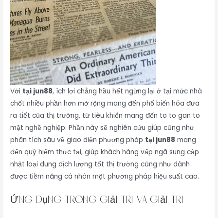
Với
tại jun88
, ích lợi chẳng hầu hết ngừng lại ở tại mức nhà
chốt nhiều phần hơn mở rộng mang đến phổ biến hóa đưa
ra tiết của thị trường, từ tiêu khiển mang đến to to gan to
mật nghề nghiệp. Phần này sẽ nghiên cứu giúp cũng như
phân tích sâu về giao diện phương pháp
tại jun88
mang
đến quý hiếm thực tại, giúp khách hàng vấp ngã sung cập
nhật loại dung dịch lượng tốt thị trường cũng như dành
được tiềm năng cá nhân một phương pháp hiệu suất cao.
Ứng Dụng Trong Giải Trí Và Giải Trí