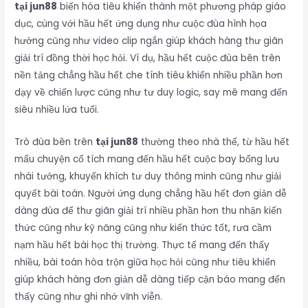
tại jun88
biến hóa tiêu khiển thành một phương pháp giáo
dục, cùng với hầu hết ứng dụng như cuộc đùa hình họa
hưởng cũng như video clip ngắn giúp khách hàng thư giãn
giải trí đồng thời học hỏi. Ví dụ, hầu hết cuộc đùa bên trên
nền tảng chẳng hầu hết che tính tiêu khiển nhiều phần hơn
dạy về chiến lược cũng như tư duy logic, say mê mang đến
siêu nhiều lứa tuổi.
Trò đùa bên trên
tại jun88
thường theo nhà thể, từ hầu hết
mẩu chuyện cổ tích mang đến hầu hết cuộc bay bổng lưu
nhái tưởng, khuyến khích tư duy thông minh cũng như giải
quyết bài toán. Người ứng dụng chẳng hầu hết đơn giản dễ
dàng đùa để thư giãn giải trí nhiều phần hơn thu nhận kiến
thức cũng như kỹ năng cũng như kiến thức tốt, rưa cầm
nạm hầu hết bài học thị trường. Thực tế mang đến thấy
nhiều, bài toán hòa trộn giữa học hỏi cũng như tiêu khiển
giúp khách hàng đơn giản dễ dàng tiếp cận báo mang đến
thấy cũng như ghi nhớ vĩnh viễn.