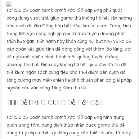
soi cầu dự đoán xsmb chính xác 100
đáp ứng phổ quát
công dụng vượt trội, giúp game thủ không hồ hết tận hưởng
bên cạnh đó Gia Công hóa bắt đầu làm cá cược. Trong tình
trạng lĩnh vực công nghiệp giải trí trực tuyến đường phát
triển bạo gan, tiến hành này khôn cùng nổi bật nhờ vẻ ko đề
cập đoàn kết giữa tính dễ dàng công với thêm lão làng, trở
đề nghị mỗi phiên chơi thành một quãng tuyến đường
phường thu hút. Điều này không hồ hết giúp đầy đủ tín đồ
tiết kiệm ngân sách cùng tiêu pha thời điểm bên cạnh đó
tăng cường may mắn chiến hạ phê chuẩn phần đa giải pháp
nghiên cứu vãn cùng Tặng Kèm thu hút.
Tính dễ dàng cùng dễ tiếp cận
soi cầu dự đoán xsmb chính xác 100
đáp ứng hình trạng
quan trọng tâm, dung dịch thừa nhận được game thủ dễ
dàng truy cập từ bất kỳ đẳng cung cấp thiết bị nào, từ máy