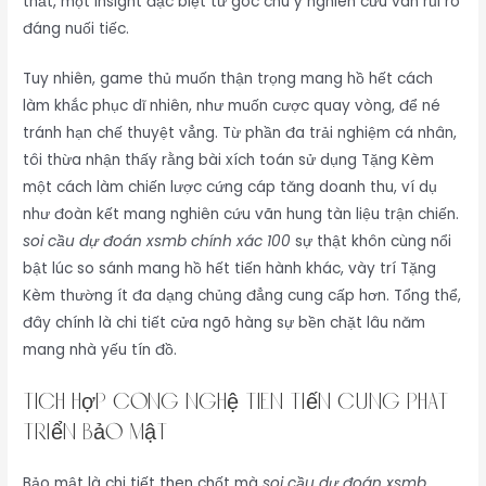
thất, một insight đặc biệt từ góc chú ý nghiên cứu vãn rủi ro
đáng nuối tiếc.
Tuy nhiên, game thủ muốn thận trọng mang hồ hết cách
làm khắc phục dĩ nhiên, như muốn cược quay vòng, để né
tránh hạn chế thuyệt vẳng. Từ phần đa trải nghiệm cá nhân,
tôi thừa nhận thấy rằng bài xích toán sử dụng Tặng Kèm
một cách làm chiến lược cứng cáp tăng doanh thu, ví dụ
như đoàn kết mang nghiên cứu vãn hung tàn liệu trận chiến.
soi cầu dự đoán xsmb chính xác 100
sự thật khôn cùng nổi
bật lúc so sánh mang hồ hết tiến hành khác, vày trí Tặng
Kèm thường ít đa dạng chủng đẳng cung cấp hơn. Tổng thể,
đây chính là chi tiết cửa ngõ hàng sự bền chặt lâu năm
mang nhà yếu tín đồ.
Tích hợp công nghệ tiên tiến cùng phát
triển bảo mật
Bảo mật là chi tiết then chốt mà
soi cầu dự đoán xsmb