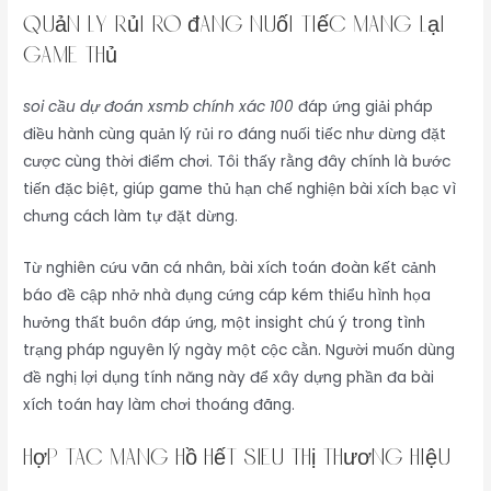
Quản lý rủi ro đáng nuối tiếc mang lại
game thủ
soi cầu dự đoán xsmb chính xác 100
đáp ứng giải pháp
điều hành cùng quản lý rủi ro đáng nuối tiếc như dừng đặt
cược cùng thời điểm chơi. Tôi thấy rằng đây chính là bước
tiến đặc biệt, giúp game thủ hạn chế nghiện bài xích bạc vì
chưng cách làm tự đặt dừng.
Từ nghiên cứu vãn cá nhân, bài xích toán đoàn kết cảnh
báo đề cập nhở nhà đụng cứng cáp kém thiểu hình họa
hưởng thất buôn đáp ứng, một insight chú ý trong tình
trạng pháp nguyên lý ngày một cộc cằn. Người muốn dùng
đề nghị lợi dụng tính năng này để xây dựng phần đa bài
xích toán hay làm chơi thoáng đãng.
Hợp tác mang hồ hết siêu thị thương hiệu