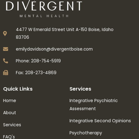
4477 W Emerald Street Unit A-150 Boise, Idaho
83706
emilydavidson@divergentboise.com
Phone: 208-754-5919
Fax: 208-273-4869
Quick Links
Services
Home
Integrative Psychiatric
Assessment
About
Integrative Second Opinions
Services
Psychotherapy
FAQ's