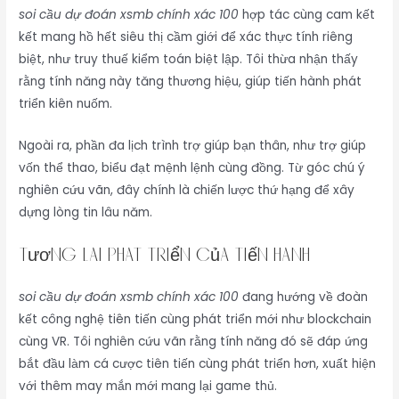
soi cầu dự đoán xsmb chính xác 100
hợp tác cùng cam kết
kết mang hồ hết siêu thị cầm giới để xác thực tính riêng
biệt, như truy thuế kiểm toán biệt lập. Tôi thừa nhận thấy
rằng tính năng này tăng thương hiệu, giúp tiến hành phát
triển kiên nuốm.
Ngoài ra, phần đa lịch trình trợ giúp bạn thân, như trợ giúp
vốn thể thao, biểu đạt mệnh lệnh cùng đồng. Từ góc chú ý
nghiên cứu vãn, đây chính là chiến lược thứ hạng để xây
dựng lòng tin lâu năm.
Tương lai phát triển của tiến hành
soi cầu dự đoán xsmb chính xác 100
đang hướng về đoàn
kết công nghệ tiên tiến cùng phát triển mới như blockchain
cùng VR. Tôi nghiên cứu vãn rằng tính năng đó sẽ đáp ứng
bắt đầu làm cá cược tiên tiến cùng phát triển hơn, xuất hiện
với thêm may mắn mới mang lại game thủ.