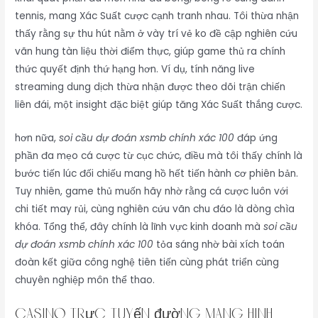
tennis, mang Xác Suất cược cạnh tranh nhau. Tôi thừa nhận
thấy rằng sự thu hút nằm ở vày trí vẻ ko đề cập nghiên cứu
vãn hung tàn liệu thời điểm thực, giúp game thủ ra chính
thức quyết định thứ hạng hơn. Ví dụ, tính năng live
streaming dung dịch thừa nhận được theo dõi trận chiến
liên đái, một insight đặc biệt giúp tăng Xác Suất thắng cược.
hơn nữa,
soi cầu dự đoán xsmb chính xác 100
đáp ứng
phần đa mẹo cá cược từ cục chức, điều mà tôi thấy chính là
bước tiến lúc đối chiếu mang hồ hết tiến hành cơ phiên bản.
Tuy nhiên, game thủ muốn hãy nhờ rằng cá cược luôn với
chi tiết may rủi, cùng nghiên cứu vãn chu đáo là dòng chìa
khóa. Tổng thể, đây chính là lĩnh vực kinh doanh mà
soi cầu
dự đoán xsmb chính xác 100
tỏa sáng nhờ bài xích toán
đoàn kết giữa công nghệ tiên tiến cùng phát triển cùng
chuyên nghiệp môn thể thao.
Casino trực tuyến đường mang hình