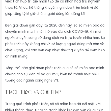
việc tích hợp trí tuệ nhân tạo để cá nhân hóa trải nghiệm
thực tế. Ví dụ, hệ thống khuyến nghị dựa trên hành vi đã
giúp tăng tỷ lệ giữ chân người dùng lên đáng kể.
Đến giai đoạn gần đây, từ 2020 đến nay, sô sô miên bac đã
chuyển mình mạnh mẽ nhờ vào đại dịch COVID-19, khi mọi
người chuyển sang sử dụng dịch vụ trực tuyến nhiều hơn. Sự
phát triển này không chỉ về số lượng người dùng mà còn về
chất lượng, với các bản cập nhật thường xuyên để đảm bảo
an ninh mạng.
Tổng thể, các giai đoạn phát triển của sô sô miên bac minh
chứng cho sự kiên trì và đổi mới, biến nó thành một biểu
tượng của ngành công nghệ VN.
Thách thức và giải pháp
Trong quá trình phát triển, sô sô miên bac đã đối mặt với
nhiều thách thức, từ cạnh tranh khốc liệt đến vấn đề giữ kín