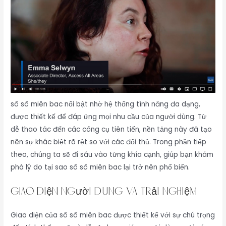
sô sô miên bac nổi bật nhờ hệ thống tính năng đa dạng,
được thiết kế để đáp ứng mọi nhu cầu của người dùng. Từ
dễ thao tác đến các công cụ tiên tiến, nền tảng này đã tạo
nên sự khác biệt rõ rệt so với các đối thủ. Trong phần tiếp
theo, chúng ta sẽ đi sâu vào từng khía cạnh, giúp bạn khám
phá lý do tại sao sô sô miên bac lại trở nên phổ biến.
Giao diện người dùng và trải nghiệm
Giao diện của sô sô miên bac được thiết kế với sự chú trọng