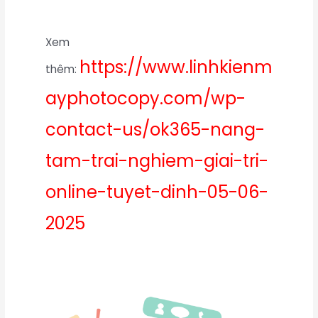
Xem
https://www.linhkienm
thêm:
ayphotocopy.com/wp-
contact-us/ok365-nang-
tam-trai-nghiem-giai-tri-
online-tuyet-dinh-05-06-
2025