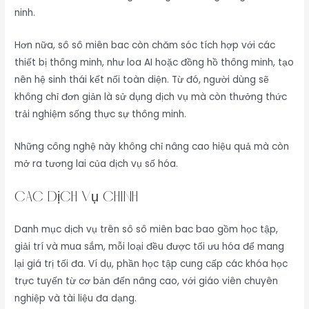
ninh.
Hơn nữa, sô sô miên bac còn chăm sóc tích hợp với các
thiết bị thông minh, như loa AI hoặc đồng hồ thông minh, tạo
nên hệ sinh thái kết nối toàn diện. Từ đó, người dùng sẽ
không chỉ đơn giản là sử dụng dịch vụ mà còn thưởng thức
trải nghiệm sống thực sự thông minh.
Những công nghệ này không chỉ nâng cao hiệu quả mà còn
mở ra tương lai của dịch vụ số hóa.
Các dịch vụ chính
Danh mục dịch vụ trên sô sô miên bac bao gồm học tập,
giải trí và mua sắm, mỗi loại đều được tối ưu hóa để mang
lại giá trị tối đa. Ví dụ, phần học tập cung cấp các khóa học
trực tuyến từ cơ bản đến nâng cao, với giáo viên chuyên
nghiệp và tài liệu đa dạng.