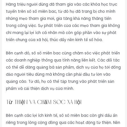
Hàng triệu người dùng đã tham gia vào các khóa học trực
tuyến trên sô sô miên bac, từ đó họ đã trang bị cho mình
những mẹo tham gia mới, gia tăng khả năng thăng tiến
trong công việc. Sự phát triển của các mẹo tham gia không
chỉ mang lại lợi ích cá nhân mà còn góp phần vào sự phát
triển chung của xã hội, thúc đẩy nền kinh tế số hóa.
Bên cạnh đó, sô sô miên bac cũng chăm sóc việc phát triển
các doanh nghiệp thông qua tính năng liên kết. Các đối tác
có thể dễ dàng quảng bá sản phẩm, dịch vụ của họ tới đông
đảo người tiêu dùng mà không cần phải đầu tư lớn vào
quảng cáo. Từ đó, họ có thể tập trung vào phát triển sản
phẩm và cải thiện dịch vụ của mình.
Từ thiện và chăm sóc xã hội
Bên cạnh các lợi ích kinh tế, sô sô miên bac còn ghi dấu ấn
riêng trong lòng cộng đồng qua các hoạt động từ thiện. Nền