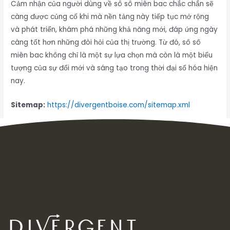
Cảm nhận của người dùng về sô sô miên bac chắc chắn sẽ
càng được củng cố khi mà nền tảng này tiếp tục mở rộng
và phát triển, khám phá những khả năng mới, đáp ứng ngày
càng tốt hơn những đòi hỏi của thị trường. Từ đó, sô sô
miên bac không chỉ là một sự lựa chọn mà còn là một biểu
tượng của sự đổi mới và sáng tạo trong thời đại số hóa hiện
nay.
Sitemap:
https://divergentboise.com/sitemap.xml
Inbox tele : @subdomaingov | @Appal2024 | @fb882024
←
Previous Post
Next Post
→