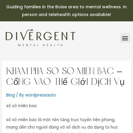
Guiding families in the Boise area to mental wellness. In
person and telehealth options available!
Khám Phá sô sô miên bac –
Cổng Vào Thế Giới Dịch Vụ
Blog
/ By
wordpressauto
sô sô miên bac
sô sô miên bac là một nền tảng trực tuyến tiên phong,
mang đến cho người dùng vô số dịch vụ đa dạng từ học