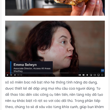
sô sô miên bac nổi bật nhờ hệ thống tính năng đa dạng,
được thiết kế để đáp ứng mọi nhu cầu của người dùng. Từ
dễ thao tác đến các công cụ tiên tiến, nền tảng này đã tạo
nên sự khác biệt rõ rệt so với các đối thủ. Trong phần tiếp
theo, chúng ta sẽ đi sâu vào từng khía cạnh, giúp bạn khám