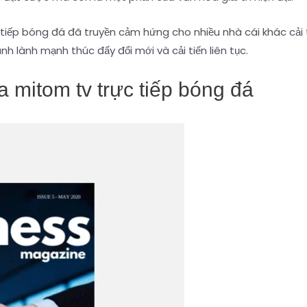
iếp bóng đá đã truyền cảm hứng cho nhiều nhà cái khác cải th
nh lành mạnh thúc đẩy đổi mới và cải tiến liên tục.
a mitom tv trực tiếp bóng đá