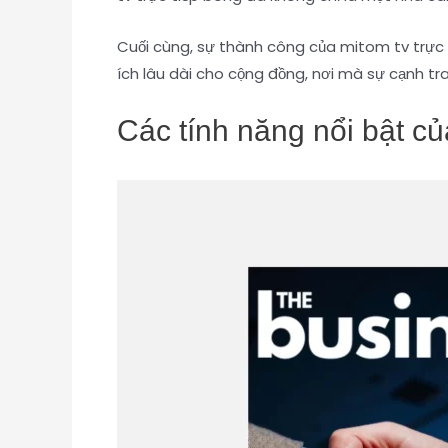
Cuối cùng, sự thành công của mitom tv trực t
ích lâu dài cho cộng đồng, nơi mà sự cạnh tra
Các tính năng nổi bật củ