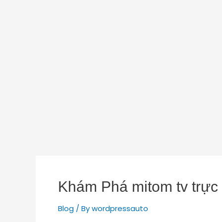
Khám Phá mitom tv trực
Blog
/ By
wordpressauto