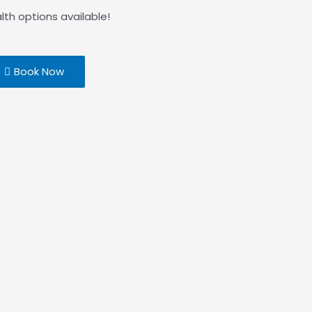
lth options available!
Book Now