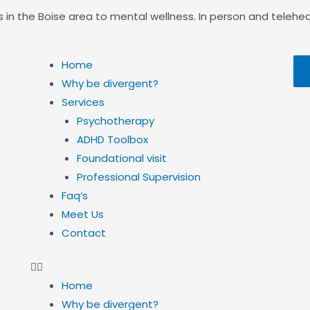
s in the Boise area to mental wellness. In person and telehea
Home
Why be divergent?
Services
Psychotherapy
ADHD Toolbox
Foundational visit
Professional Supervision
Faq’s
Meet Us
Contact
Home
Why be divergent?