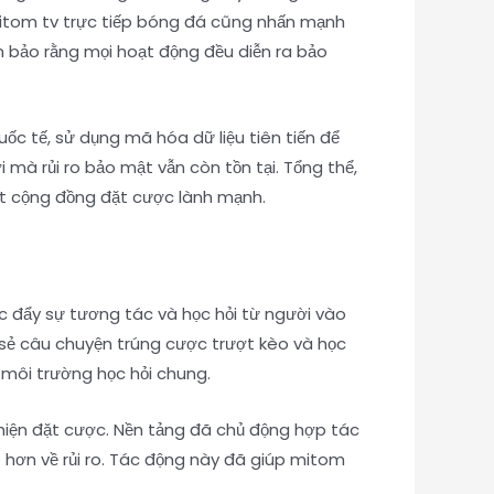
mitom tv trực tiếp bóng đá cũng nhấn mạnh
 bảo rằng mọi hoạt động đều diễn ra bảo
c tế, sử dụng mã hóa dữ liệu tiên tiến để
i mà rủi ro bảo mật vẫn còn tồn tại. Tổng thể,
ột cộng đồng đặt cược lành mạnh.
 đẩy sự tương tác và học hỏi từ người vào
 sẻ câu chuyện trúng cược trượt kèo và học
môi trường học hỏi chung.
hiện đặt cược. Nền tảng đã chủ động hợp tác
 hơn về rủi ro. Tác động này đã giúp mitom