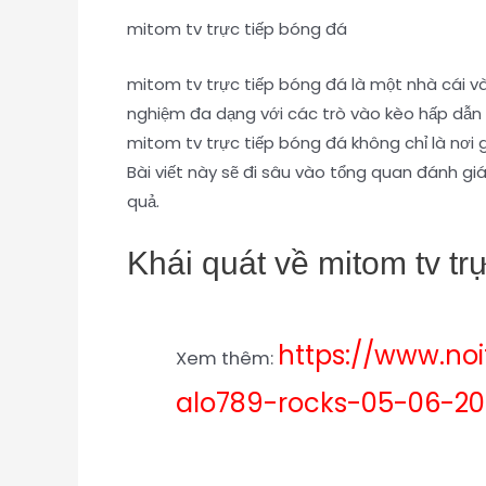
mitom tv trực tiếp bóng đá
mitom tv trực tiếp bóng đá là một nhà cái v
nghiệm đa dạng với các trò vào kèo hấp dẫn 
mitom tv trực tiếp bóng đá không chỉ là nơi
Bài viết này sẽ đi sâu vào tổng quan đánh gi
quả.
Khái quát về mitom tv tr
https://www.no
Xem thêm:
alo789-rocks-05-06-20