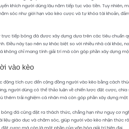
ến khích người dùng lâu năm tiếp tục vào tiền. Tuy nhiên, 
hăm sóc như giới hạn vào kèo cược và tự khóa tài khoản, đảm
trực tiếp bóng đá được xây dựng dựa trên các tiêu chuẩn quố
h. Điều này tạo nên sự khác biệt so với nhiều nhà cái khác, nơ
đá không chỉ mang tính giải trí mà còn góp phần xây dựng m
ời vào kèo
c động tích cực đến cộng đồng người vào kèo bằng cách thúc
g, người dùng có thể thảo luận về chiến lược đặt cược, chia
phú thêm trải nghiệm cá nhân mà còn góp phần xây dựng một 
ếp bóng đá cũng đặt ra thách thức, chẳng hạn như nguy cơ ng
i liệu giáo dục và chăm sóc, giúp người vào kèo nhận thức rõ
 đặt cược mà còn là một phần của văn hóa giải trí hiện đại.