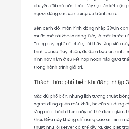
chuyển đổi mà còn thúc đẩy sự gắn kết cộng 
người dùng cần cẩn trọng để tránh rủi ro.
Bên cạnh đó, màn hình đăng nhập 33win còn 
muốn mở tài khoản riêng. Đây là một bước tiế
Trong suy nghĩ cá nhân, tôi thấy rằng việc 
trình bonus. Tuy nhiên, để đảm bảo an ninh, h
hình này nằm ở sự kết hợp hoàn hảo giữa th
trong hành trình giải trí.
Thách thức phổ biến khi đăng nhập 
Mặc dù phổ biến, nhưng lịch tường thuật bón
người dùng quên mật khẩu, họ cần sử dụng chứ
rằng các thách thức này có thể được giảm t
khai. Điều này không chỉ nâng cao an ninh m
thuật như lỗi server có thể xảy ra, đặc biệt t