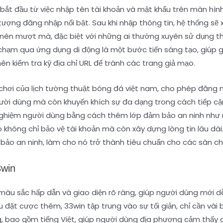
bắt đầu từ việc nhập tên tài khoản và mật khẩu trên màn hìn
 tượng đăng nhập nổi bật. Sau khi nhập thông tin, hệ thống 
 nên mượt mà, đặc biệt với những ai thường xuyên sử dụng thiế
hạm qua ứng dụng di động là một bước tiến sáng tạo, giúp giả
nên kiểm tra kỹ địa chỉ URL để tránh các trang giả mạo.
n chơi của lịch tường thuật bóng đá việt nam, cho phép đăng 
ời dùng mà còn khuyến khích sự đa dạng trong cách tiếp cận g
i nghiệm người dùng bằng cách thêm lớp đảm bảo an ninh như
ó không chỉ bảo vệ tài khoản mà còn xây dựng lòng tin lâu dà
 bảo an ninh, làm cho nó trở thành tiêu chuẩn cho các sân ch
3win
 màu sắc hấp dẫn và giao diện rõ ràng, giúp người dùng mới 
 đặt cược thêm, 33win tập trung vào sự tối giản, chỉ cần vài 
, bao gồm tiếng Việt, giúp người dùng địa phương cảm thấy gầ