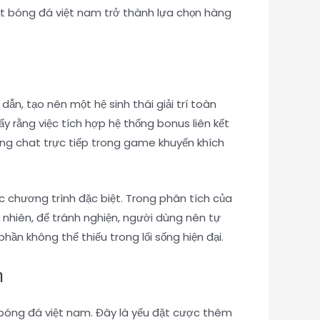
ật bóng đá việt nam trở thành lựa chọn hàng
n, tạo nên một hệ sinh thái giải trí toàn
y rằng việc tích hợp hệ thống bonus liên kết
năng chat trực tiếp trong game khuyến khích
ác chương trình đặc biệt. Trong phân tích của
y nhiên, để tránh nghiện, người dùng nên tự
hần không thể thiếu trong lối sống hiện đại.
m
 bóng đá việt nam. Đây là yếu đặt cược thêm