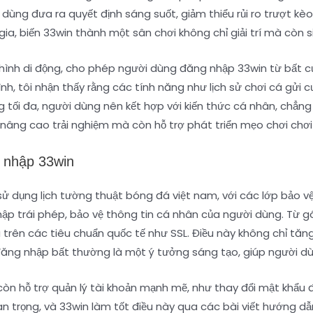
i dùng đưa ra quyết định sáng suốt, giảm thiểu rủi ro trượt kè
, biến 33win thành một sân chơi không chỉ giải trí mà còn sin
 hình di động, cho phép người dùng đăng nhập 33win từ bất cứ 
h, tôi nhận thấy rằng các tính năng như lịch sử chơi cá gửi c
ng tối đa, người dùng nên kết hợp với kiến thức cá nhân, chẳng
 nâng cao trải nghiệm mà còn hỗ trợ phát triển mẹo chơi chơi
g nhập 33win
ử dụng lịch tường thuật bóng đá việt nam, với các lớp bảo vệ
p trái phép, bảo vệ thông tin cá nhân của người dùng. Từ góc
trên các tiêu chuẩn quốc tế như SSL. Điều này không chỉ tăng 
ăng nhập bất thường là một ý tưởng sáng tạo, giúp người dù
òn hỗ trợ quản lý tài khoản mạnh mẽ, như thay đổi mật khẩu đị
an trọng, và 33win làm tốt điều này qua các bài viết hướng d