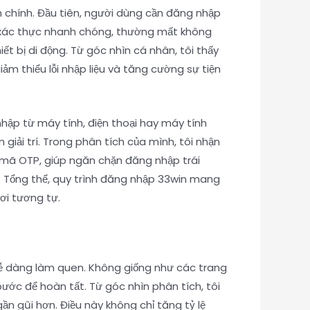
h chính. Đầu tiên, người dùng cần đăng nhập
sẽ xác thực nhanh chóng, thường mất không
t bị di động. Từ góc nhìn cá nhân, tôi thấy
m thiểu lỗi nhập liệu và tăng cường sự tiện
nhập từ máy tính, điện thoại hay máy tính
iải trí. Trong phân tích của mình, tôi nhận
 mã OTP, giúp ngăn chặn đăng nhập trái
i. Tổng thể, quy trình đăng nhập 33win mang
ơi tương tự.
dễ dàng làm quen. Không giống như các trang
bước để hoàn tất. Từ góc nhìn phân tích, tôi
n gũi hơn. Điều này không chỉ tăng tỷ lệ