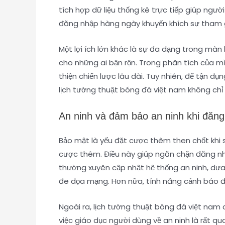
tích hợp dữ liệu thống kê trực tiếp giúp ngườ
đăng nhập hàng ngày khuyến khích sự tham gia
Một lợi ích lớn khác là sự đa dạng trong màn
cho những ai bận rộn. Trong phân tích của mìn
thiện chiến lược lâu dài. Tuy nhiên, để tận dụ
lịch tường thuật bóng đá việt nam không chỉ
An ninh và đảm bảo an ninh khi đăn
Bảo mật là yếu đặt cược thêm then chốt khi s
cược thêm. Điều này giúp ngăn chặn đăng nhậ
thường xuyên cập nhật hệ thống an ninh, dựa 
đe dọa mạng. Hơn nữa, tính năng cảnh báo đ
Ngoài ra, lịch tường thuật bóng đá việt nam c
việc giáo dục người dùng về an ninh là rất qu