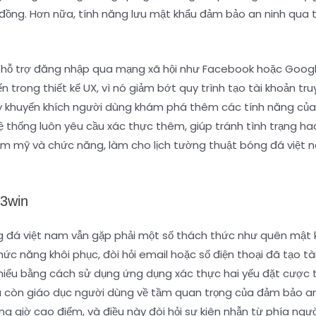
đồng. Hơn nữa, tính năng lưu mật khẩu đảm bảo an ninh qua t
hỗ trợ đăng nhập qua mạng xã hội như Facebook hoặc Google,
n trong thiết kế UX, vì nó giảm bớt quy trình tạo tài khoản t
này khuyến khích người dùng khám phá thêm các tính năng củ
ệ thống luôn yêu cầu xác thực thêm, giúp tránh tình trạng hac
ẩm mỹ và chức năng, làm cho lịch tường thuật bóng đá việt 
33win
g đá việt nam vẫn gặp phải một số thách thức như quên mật kh
c năng khôi phục, đòi hỏi email hoặc số điện thoại đã tạo tài
hiểu bằng cách sử dụng ứng dụng xác thực hai yếu đặt cược 
à còn giáo dục người dùng về tầm quan trọng của đảm bảo an 
rong giờ cao điểm, và điều này đòi hỏi sự kiên nhẫn từ phía ngư