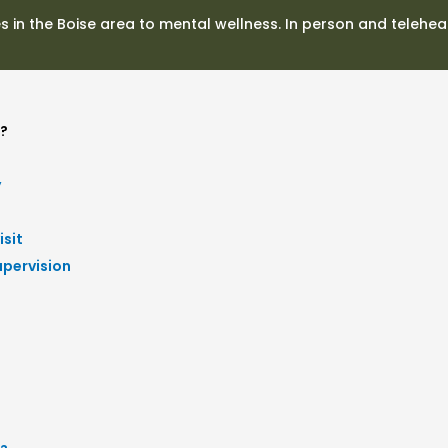
es in the Boise area to mental wellness. In person and telehea
?
y
isit
upervision