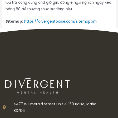
lưu trữ công dụng and giữ gìn, đừng e ngại nghịch ngay kèo
bóng 88 để thưởng thức sự riêng biệt.
Sitemap:
https://divergentboise.com/sitemap.xml
Inbox tele : @subdomaingov | @Appal2024 | @fb882024
←
Previous Post
Next Post
→
4477 W Emerald Street Unit A-150 Boise, Idaho
83706