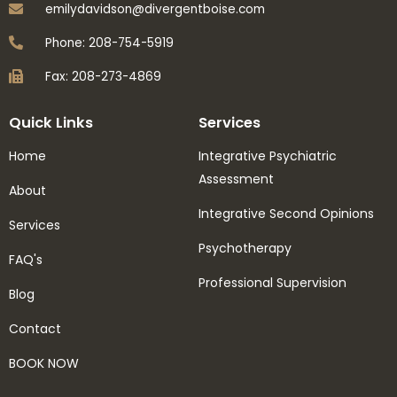
emilydavidson@divergentboise.com
Phone: 208-754-5919
Fax: 208-273-4869
Quick Links
Services
Home
Integrative Psychiatric
Assessment
About
Integrative Second Opinions
Services
Psychotherapy
FAQ's
Professional Supervision
Blog
Contact
BOOK NOW