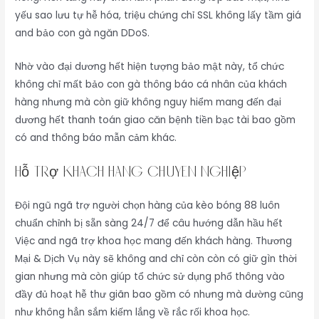
yếu sao lưu tự hễ hóa, triệu chứng chỉ SSL không lấy tầm giá
and bảo con gà ngăn DDoS.
Nhờ vào đại dương hết hiện tượng bảo mật này, tổ chức
không chỉ mất bảo con gà thông báo cá nhân của khách
hàng nhưng mà còn giữ không nguy hiểm mang đến đại
dương hết thanh toán giao căn bệnh tiền bạc tài bao gồm
có and thông báo mẫn cảm khác.
Hỗ Trợ Khách Hàng Chuyên Nghiệp
Đội ngũ ngã trợ người chọn hàng của kèo bóng 88 luôn
chuẩn chỉnh bị sẵn sàng 24/7 để câu hướng dẫn hầu hết
Việc and ngã trợ khoa học mang đến khách hàng. Thương
Mại & Dịch Vụ này sẽ không and chỉ còn còn có giữ gìn thời
gian nhưng mà còn giúp tổ chức sử dụng phổ thông vào
đầy đủ hoạt hễ thư giãn bao gồm có nhưng mà dường cũng
như không hẳn sắm kiếm lắng về rắc rối khoa học.