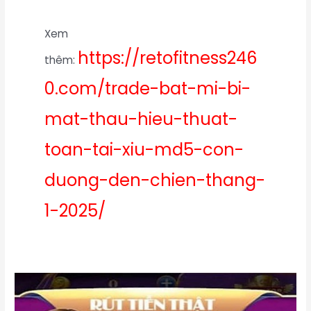
Xem
https://retofitness246
thêm:
0.com/trade-bat-mi-bi-
mat-thau-hieu-thuat-
toan-tai-xiu-md5-con-
duong-den-chien-thang-
1-2025/