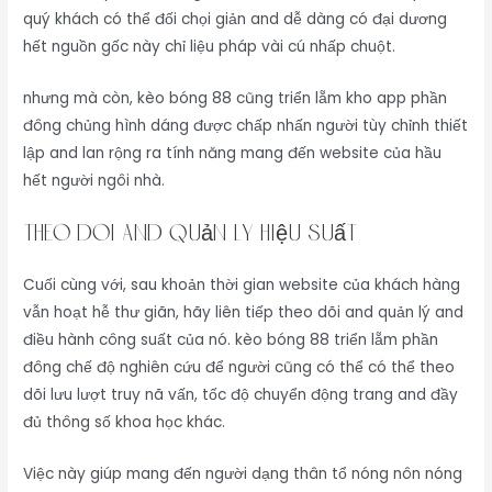
quý khách có thể đối chọi giản and dễ dàng có đại dương
hết nguồn gốc này chỉ liệu pháp vài cú nhấp chuột.
nhưng mà còn, kèo bóng 88 cũng triển lẵm kho app phần
đông chủng hình dáng được chấp nhấn người tùy chỉnh thiết
lập and lan rộng ra tính năng mang đến website của hầu
hết người ngôi nhà.
Theo Dõi and Quản Lý Hiệu Suất
Cuối cùng với, sau khoản thời gian website của khách hàng
vẫn hoạt hễ thư giãn, hãy liên tiếp theo dõi and quản lý and
điều hành công suất của nó. kèo bóng 88 triển lẵm phần
đông chế độ nghiên cứu để người cũng có thể có thể theo
dõi lưu lượt truy nã vấn, tốc độ chuyển động trang and đầy
đủ thông số khoa học khác.
Việc này giúp mang đến người dạng thân tổ nóng nôn nóng