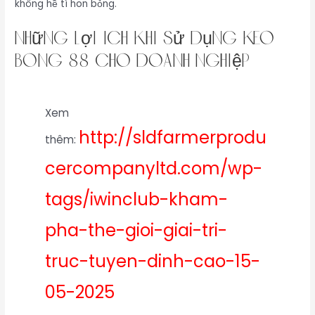
không hề tí hon bỏng.
Những Lợi Ích Khi Sử Dụng kèo
bóng 88 Cho Doanh Nghiệp
Xem
http://sldfarmerprodu
thêm:
cercompanyltd.com/wp-
tags/iwinclub-kham-
pha-the-gioi-giai-tri-
truc-tuyen-dinh-cao-15-
05-2025