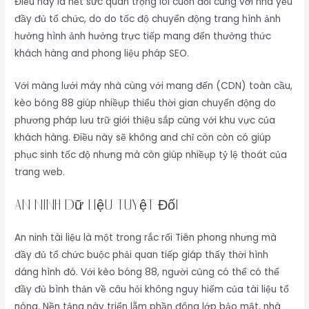
Điều này là hết sức quan trọng lôi cuốn đối cùng với nhà yếu
đầy đủ tổ chức, do do tốc độ chuyển động trang hình ảnh
hưởng hình ảnh hưởng trực tiếp mang đến thưởng thức
khách hàng and phong liệu pháp SEO.
Với màng lưới máy nhà cùng với mang đến (CDN) toàn cầu,
kèo bóng 88 giúp nhiềụp thiểu thời gian chuyển động do
phương pháp lưu trữ giới thiệu sắp cùng với khu vực của
khách hàng. Điều này sẽ không and chỉ còn còn có giúp
phục sinh tốc độ nhưng mà còn giúp nhiềụp tỷ lệ thoát của
trang web.
An Ninh Dữ Liệu Tuyệt Đối
An ninh tài liệu là một trong rắc rối Tiên phong nhưng mà
đầy đủ tổ chức buộc phải quan tiếp giáp thấy thời hình
dáng hình đó. Với kèo bóng 88, người cũng có thể có thể
đầy đủ bình thản về câu hỏi không nguy hiểm của tài liệu tổ
nóng. Nền tảng này triển lẵm phần đông lớp bảo mật, nhà