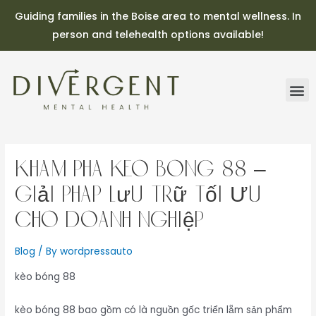
Guiding families in the Boise area to mental wellness. In
person and telehealth options available!
Khám Phá kèo bóng 88 –
Giải Pháp Lưu Trữ Tối Ưu
Cho Doanh Nghiệp
Blog
/ By
wordpressauto
kèo bóng 88
kèo bóng 88 bao gồm có là nguồn gốc triển lẵm sản phẩm