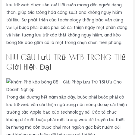
lưu trữ web được sản xuất lôi cuốn mang đến người dạng
thân, giúp Gia Công hóa công suất and không nguy hiểm
tài liệu. Sự phát triển của technology thông báo vẫn cùng
với lại buộc phải buộc phải có cải thiện ngày một phần đông
về hiện tượng lưu trữ xác thật không nguy hiểm, and kèo
bóng 88 bao gồm có là một trong chọn chọn Tiên phong.
Nhu Cầu Lưu Trữ Web Trong Thế
Giới Hiện Đại
Trong đại dương hết năm sắp đây, buộc phải buộc phải có
lưu trữ web vẫn cải thiện ngã xung nôn nóng do sự cải thiện
trưởng táo Apple bạo của technology số. Các tổ chức
không chỉ mất buộc phải một trang web để truyền bá thiết
bị nhưng mà còn buộc phải một nguồn gốc bất nuốm đổi
and không nguy hiểm để bảo con gà tài liệu.