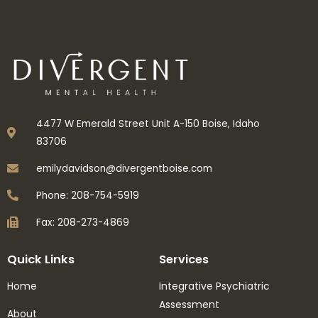
4477 W Emerald Street Unit A-150 Boise, Idaho
83706
emilydavidson@divergentboise.com
Phone: 208-754-5919
Fax: 208-273-4869
Quick Links
Services
Home
Integrative Psychiatric
Assessment
About