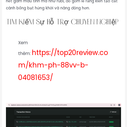
hết gam màu tinh ma như rubi, đỏ gồm lẽ rằng kiến tạo cất
cánh bổng bạt hứng khởi và năng động hơn.
Tìm Kiếm Sự Hỗ Trợ Chuyên Nghiệp
Xem
https://top20review.co
thêm:
m/khm-ph-88vv-b-
04081653/