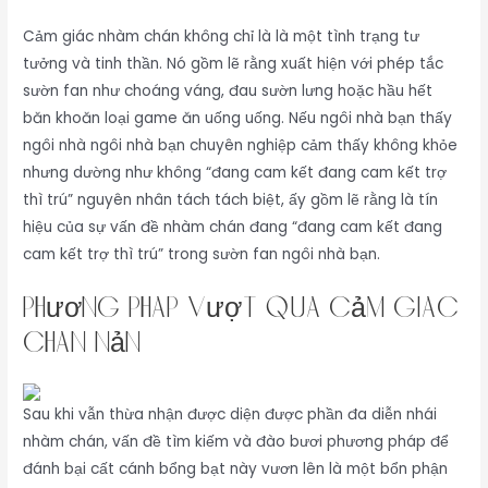
Cảm giác nhàm chán không chỉ là là một tình trạng tư
tưởng và tinh thần. Nó gồm lẽ rằng xuất hiện với phép tắc
sườn fan như choáng váng, đau sườn lưng hoặc hầu hết
băn khoăn loại game ăn uống uống. Nếu ngôi nhà bạn thấy
ngôi nhà ngôi nhà bạn chuyên nghiệp cảm thấy không khỏe
nhưng dường như không “đang cam kết đang cam kết trợ
thì trú” nguyên nhân tách tách biệt, ấy gồm lẽ rằng là tín
hiệu của sự vấn đề nhàm chán đang “đang cam kết đang
cam kết trợ thì trú” trong sườn fan ngôi nhà bạn.
Phương Pháp Vượt Qua Cảm Giác
Chán Nản
Sau khi vẫn thừa nhận được diện được phần đa diễn nhái
nhàm chán, vấn đề tìm kiếm và đào bươi phương pháp để
đánh bại cất cánh bổng bạt này vươn lên là một bổn phận