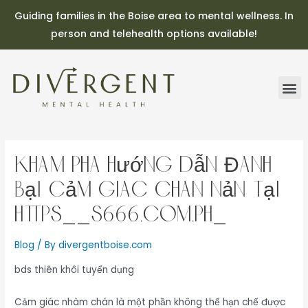
Guiding families in the Boise area to mental wellness. In
person and telehealth options available!
Khám Phá Hướng Dẫn Đánh
Bại Cảm Giác Chán Nản Tại
Https__s666.com.ph_
Blog
/ By
divergentboise.com
bds thiên khôi tuyển dụng
Cảm giác nhàm chán là một phần không thể hạn chế được