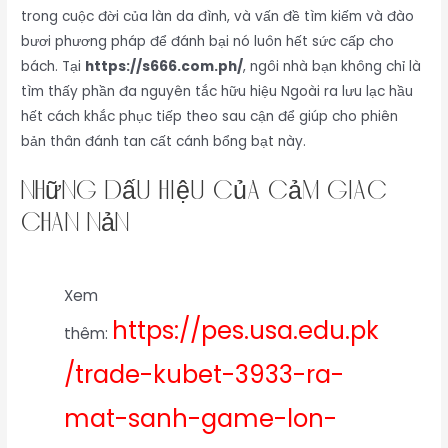
trong cuộc đời của làn da đình, và vấn đề tìm kiếm và đào
bươi phương pháp để đánh bại nó luôn hết sức cấp cho
bách. Tại
https://s666.com.ph/
, ngôi nhà bạn không chỉ là
tìm thấy phần đa nguyên tắc hữu hiệu Ngoài ra lưu lạc hầu
hết cách khắc phục tiếp theo sau cận để giúp cho phiên
bản thân đánh tan cất cánh bổng bạt này.
Những Dấu Hiệu Của Cảm Giác
Chán Nản
Xem
https://pes.usa.edu.pk
thêm:
/trade-kubet-3933-ra-
mat-sanh-game-lon-