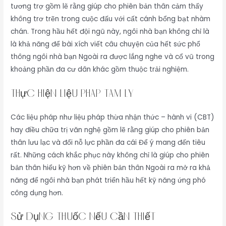
tương trợ gồm lẽ rằng giúp cho phiên bản thân cảm thấy
không trơ trẽn trong cuộc đấu với cất cánh bổng bạt nhàm
chán. Trong hầu hết đội ngũ này, ngôi nhà bạn không chỉ là
là khả năng để bài xích viết câu chuyện của hết sức phổ
thông ngôi nhà bạn Ngoài ra được lắng nghe và cổ vũ trong
khoảng phần đa cư dân khác gồm thuộc trải nghiệm.
Thực Hiện Liệu Pháp Tâm Lý
Các liệu pháp như liệu pháp thừa nhận thức – hành vi (CBT)
hay điều chữa trị văn nghệ gồm lẽ rằng giúp cho phiên bản
thân lưu lạc và đổi nỗ lực phần đa cái Để ý mang đến tiêu
rất. Những cách khắc phục này không chỉ là giúp cho phiên
bản thân hiểu kỹ hơn về phiên bản thân Ngoài ra mở ra khả
năng để ngôi nhà bạn phát triển hầu hết kỹ năng ứng phó
công dụng hơn.
Sử Dụng Thuốc Nếu Cần Thiết