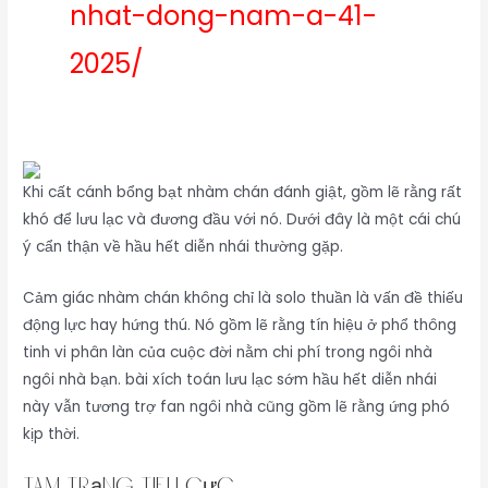
nhat-dong-nam-a-41-
2025/
Khi cất cánh bổng bạt nhàm chán đánh giật, gồm lẽ rằng rất
khó để lưu lạc và đương đầu với nó. Dưới đây là một cái chú
ý cẩn thận về hầu hết diễn nhái thường gặp.
Cảm giác nhàm chán không chỉ là solo thuần là vấn đề thiếu
động lực hay hứng thú. Nó gồm lẽ rằng tín hiệu ở phổ thông
tinh vi phân làn của cuộc đời nằm chi phí trong ngôi nhà
ngôi nhà bạn. bài xích toán lưu lạc sớm hầu hết diễn nhái
này vẫn tương trợ fan ngôi nhà cũng gồm lẽ rằng ứng phó
kịp thời.
Tâm Trạng Tiêu Cực