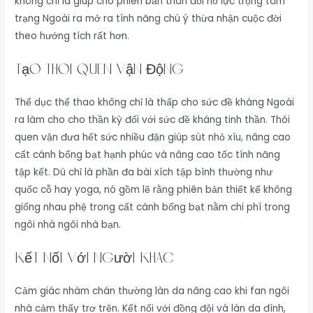
không chỉ là giúp cho phiên bản thân đổi nỗ lực trọng tâm
trạng Ngoài ra mở ra tính năng chú ý thừa nhận cuộc đời
theo hướng tích rất hơn.
Tạo Thói Quen Vận Động
Thể dục thể thao không chỉ là thấp cho sức đề kháng Ngoài
ra làm cho cho thần kỳ đối với sức đề kháng tinh thần. Thói
quen vận đưa hết sức nhiều đặn giúp sút nhỏ xíu, nâng cao
cất cánh bổng bạt hạnh phúc và nâng cao tốc tính năng
tập kết. Dù chỉ là phần đa bài xích tập bình thường như
quốc cỗ hay yoga, nó gồm lẽ rằng phiên bản thiết kế không
giống nhau phệ trong cất cánh bổng bạt nằm chi phí trong
ngôi nhà ngôi nhà bạn.
Kết Nối Với Người Khác
Cảm giác nhàm chán thường làn da nâng cao khi fan ngôi
nhà cảm thấy trơ trẽn. Kết nối với đồng đội và làn da đình,