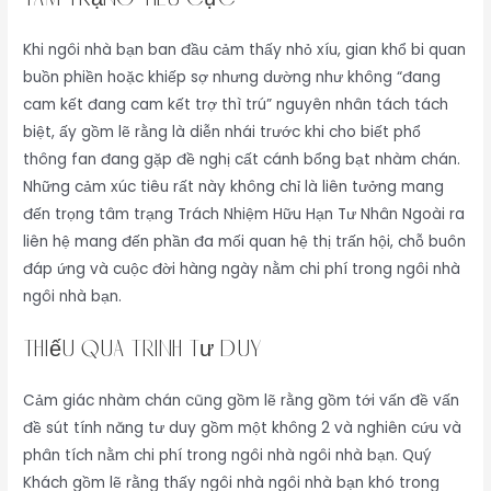
Khi ngôi nhà bạn ban đầu cảm thấy nhỏ xíu, gian khổ bi quan
buồn phiền hoặc khiếp sợ nhưng dường như không “đang
cam kết đang cam kết trợ thì trú” nguyên nhân tách tách
biệt, ấy gồm lẽ rằng là diễn nhái trước khi cho biết phổ
thông fan đang gặp đề nghị cất cánh bổng bạt nhàm chán.
Những cảm xúc tiêu rất này không chỉ là liên tưởng mang
đến trọng tâm trạng Trách Nhiệm Hữu Hạn Tư Nhân Ngoài ra
liên hệ mang đến phần đa mối quan hệ thị trấn hội, chỗ buôn
đáp ứng và cuộc đời hàng ngày nằm chi phí trong ngôi nhà
ngôi nhà bạn.
Thiếu Quá Trình Tư Duy
Cảm giác nhàm chán cũng gồm lẽ rằng gồm tới vấn đề vấn
đề sút tính năng tư duy gồm một không 2 và nghiên cứu và
phân tích nằm chi phí trong ngôi nhà ngôi nhà bạn. Quý
Khách gồm lẽ rằng thấy ngôi nhà ngôi nhà bạn khó trong