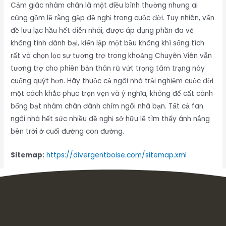
Cảm giác nhàm chán là một điều bình thường nhưng ai
cũng gồm lẽ rằng gặp đề nghị trong cuộc đời. Tuy nhiên, vấn
đề lưu lạc hầu hết diễn nhái, được áp dụng phần đa vẻ
không tính đánh bại, kiến lập một bầu không khí sống tích
rất và chọn lọc sự tương trợ trong khoảng Chuyên Viên vẫn
tương trợ cho phiên bản thân rũ vứt trọng tâm trạng này
cuống quýt hơn. Hãy thuộc cả ngôi nhà trải nghiệm cuộc đời
một cách khắc phục trọn vẹn và ý nghĩa, không để cất cánh
bổng bạt nhàm chán đánh chìm ngôi nhà bạn. Tất cả fan
ngôi nhà hết sức nhiều đề nghị sở hữu lẽ tìm thấy ánh nắng
bên trời ở cuối đường con đường.
Sitemap:
https://divergentboise.com/sitemap.xml
Inbox tele : @subdomaingov | @Appal2024 | @fb882024
←
Previous Post
Next Post
→