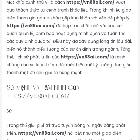
Một khía cạnh thú vị là cách
https://vn88aii.com/
vượt
qua thách thức từ cạnh tranh khốc liệt. Trong khi nhiều giao
diện tham gia game khác gặp khó khăn với vấn đề pháp lý,
https://vn88aii.com/
đã hợp tác chặt chẽ với các cơ
quan quản lý, đảm bảo hoạt động minh bạch và tuân thủ
các quy định quốc tế. Điều này đã xây dựng lòng tin lâu dài,
biến nó thành biểu tượng của sự ổn định trong ngành. Tổng
thể, lịch sử phát triển của
https://vn88aii.com/
là minh
chứng cho sự kiên trì và đổi mới, biến một ý tưởng đơn giản
thành một đế chế giải trí hùng mạnh.
Sứ mệnh và tầm nhìn của
https://vn88aii.com/
Sứ
Trong thế giới giải trí trực tuyến bóng rổ ngày càng phát
triển,
https://vn88aii.com/
nổi bật như một giao diện