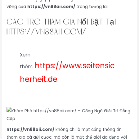
vững của
https://vn88aii.com/
trong tương lai.
Các trò tham gia nổi bật tại
https://vn88aii.com/
Xem
https://www.seitensic
thêm:
herheit.de
https://vn88aii.com/
không chỉ là một cổng thông tin
tham gia cá gửi cược, mà còn là một thế giới đa dạng với