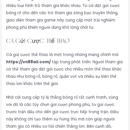
nhiều loại hình trò tham gia khác nhau. Từ cá đặt gửi cược
bóng rổ cho đến các trò tham gia sòng bạc truyền thống,
giao diện tham gia game này cung cấp một trải nghiệm
phong phú khiến người dùng khó lòng chối từ.
Cá gửi cược thể thao
Cá gửi cược thể thao là một trong những mảng chính mà
https://vn88aii.com/
tập trung phát triển. Người tham gia
có thể tham gia đặt gửi cược cho nhiều môn thể thao khác
nhau như bóng rổ, bóng rổ, quần vợt và nhiều sự kiện thể
thao lớn khác trên thế giới.
Nhà cái cung cấp tỷ lệ thắng bóng rổ rất cạnh tranh, cùng
với đó là các tùy chọn gửi cược phong phú, từ gửi cược
trước trận đấu cho đến gửi cược trực tiếp trong trận. Điều
này không chỉ tạo thêm sự hứng thú mà còn giúp người
tham gia có nhiều cơ hội chiến thắng lớn. Bên cạnh đó,