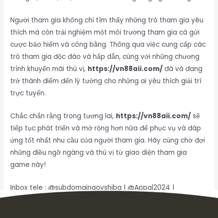
Người tham gia không chỉ tìm thấy những trò tham gia yêu
thích mà còn trải nghiệm một môi trường tham gia cá gửi
cược bảo hiểm và công bằng. Thông qua việc cung cấp các
trò tham gia độc đáo và hấp dẫn, cùng với những chương
trình khuyến mãi thú vị,
https://vn88aii.com/
đã và đang
trở thành điểm đến lý tưởng cho những ai yêu thích giải trí
trực tuyến.
Chắc chắn rằng trong tương lai,
https://vn88aii.com/
sẽ
tiếp tục phát triển và mở rộng hơn nữa để phục vụ và đáp
ứng tốt nhất nhu cầu của người tham gia. Hãy cùng chờ đợi
những điều ngỡ ngàng và thú vị từ giao diện tham gia
game này!
Inbox tele : @subdomaingovshiba | @Appal2024 |
@fb882024