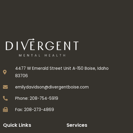
←
Previous Post
Next Post
→
4477 W Emerald Street Unit A-150 Boise, Idaho
83706
emilydavidson@divergentboise.com
Phone: 208-754-5919
Fax: 208-273-4869
Quick Links
Services