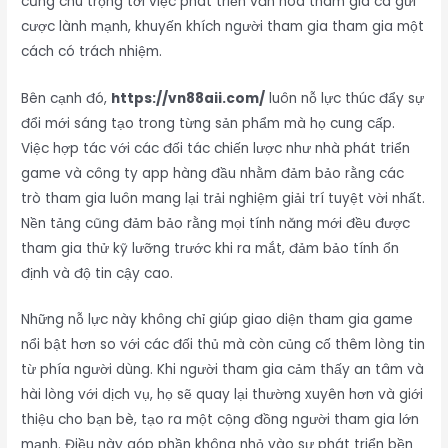
cũng chú trọng tới việc phát triển văn hóa tham gia cá gửi
cược lành mạnh, khuyến khích người tham gia tham gia một
cách có trách nhiệm.
Bên cạnh đó,
https://vn88aii.com/
luôn nỗ lực thúc đẩy sự
đổi mới sáng tạo trong từng sản phẩm mà họ cung cấp.
Việc hợp tác với các đối tác chiến lược như nhà phát triển
game và công ty app hàng đầu nhằm đảm bảo rằng các
trò tham gia luôn mang lại trải nghiệm giải trí tuyệt vời nhất.
Nền tảng cũng đảm bảo rằng mọi tính năng mới đều được
tham gia thử kỹ lưỡng trước khi ra mắt, đảm bảo tính ổn
định và độ tin cậy cao.
Những nỗ lực này không chỉ giúp giao diện tham gia game
nổi bật hơn so với các đối thủ mà còn củng cố thêm lòng tin
từ phía người dùng. Khi người tham gia cảm thấy an tâm và
hài lòng với dịch vụ, họ sẽ quay lại thường xuyên hơn và giới
thiệu cho bạn bè, tạo ra một cộng đồng người tham gia lớn
mạnh. Điều này góp phần không nhỏ vào sự phát triển bền