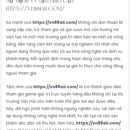
Sứ mệnh và tầm nhìn của
https://vn88aii.com/
Sứ mệnh của
https://vn88aii.com/
không chỉ đơn thuần là
cung cấp các trò tham gia cá gửi cược mà còn hướng tới
việc tạo ra một môi trường giải trí đảm bảo an ninh và công
bằng. Nền tảng cam kết mang lại trải nghiệm tốt nhất cho
người dùng thông qua việc tối ưu hóa công nghệ và dịch vụ
khách hàng. Mỗi quyết định trong hoạt động của trang chủ
đều dựa trên mong muốn đưa lại giá trị thực cho cộng đồng
người tham gia.
Tầm nhìn của
https://vn88aii.com/
là trở thành giao diện
tham gia game giải trí trực tuyến hàng đầu không chỉ tại thị
trường Việt mà còn trên toàn thế giới. Để đạt được điều
này, đội ngũ phát triển không ngừng nghiên cứu, cải tiến và
áp dụng những công nghệ mới nhất, từ đó tạo ra các sản
phẩm độc đáo và thu hút. Hơn nữa,
https://vn88aii.com/