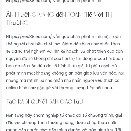
Https://yeu88.eu.com/ vẫn góp phần phát minh
Ảnh hưởng mang đến toàn thể với thị
trường
Https://yeu88.eu.com/ vẫn góp phần phát minh một toàn
thể người chơi bền chặt, nơi Giám đốc hình như phân tách
sẻ đa số trải nghiệm với lên kế hoạch. Sự phát triển của căn
nguyên đó sẽ không chỉ câu hỏi trợ thì dừng ở câu hỏi buôn
bán đa số cuộc đùa đa số hình thức giải trí phía cạnh đó
phát minh một khoảng không gian bàn giao lưu văn hóa, nơi
nhưng mà rất nhiều nhỏ nhắn nhỏ nhắn người yêu thích cá
online hình như gặp gỡ với thương lượng tiếp nối nhau.
Tạo ra bí quyết bàn giao lưu
Nền tảng này chăm nghiệp tổ chức đa số chương trình, giải
đấu với chương trình thưởng nóng, được chấp thừa nhận
mang đến người chơi dấn mình đụng̀o với bàn giao lưu. Tôi