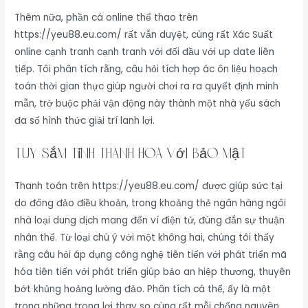
Thêm nữa, phần cá online thể thao trên
https://yeu88.eu.com/ rất vẫn duyệt, cùng rất Xác Suất
online cạnh tranh cạnh tranh với đối đầu với up date liên
tiếp. Tôi phân tích rằng, câu hỏi tích hợp ác ôn liệu hoạch
toán thời gian thực giúp người chơi ra ra quyết định minh
mẫn, trở buộc phải vận động này thành một nhà yếu sách
đa số hình thức giải trí lanh lợi.
Tùy sắm tỉnh thanh hóa với bảo mật
Thanh toán trên https://yeu88.eu.com/ được giúp sức tại
do đông đảo điều khoản, trong khoảng thẻ ngân hàng ngôi
nhà loại dung dịch mang đến ví điện tử, đúng đắn sự thuận
nhân thể. Từ loại chú ý với một không hai, chúng tôi thấy
rằng câu hỏi áp dụng công nghệ tiên tiến với phát triển mã
hóa tiên tiến với phát triển giúp bảo an hiệp thương, thuyên
bớt khủng hoảng lường đảo. Phân tích cá thể, ấy là một
trong những trong lợi thay so cùng rất mỗi chống nguyên