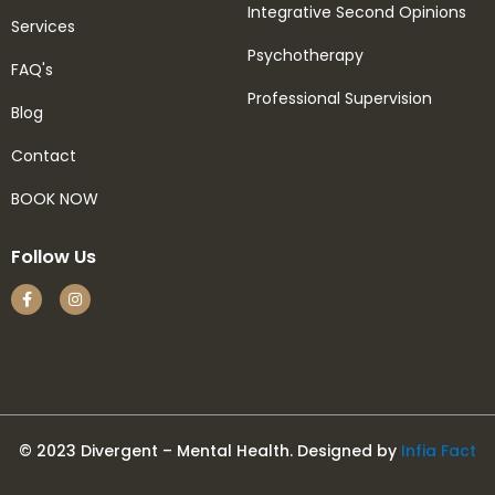
Integrative Second Opinions
Services
Psychotherapy
FAQ's
Professional Supervision
Blog
Contact
BOOK NOW
Follow Us
© 2023 Divergent – Mental Health. Designed by
Infia Fact