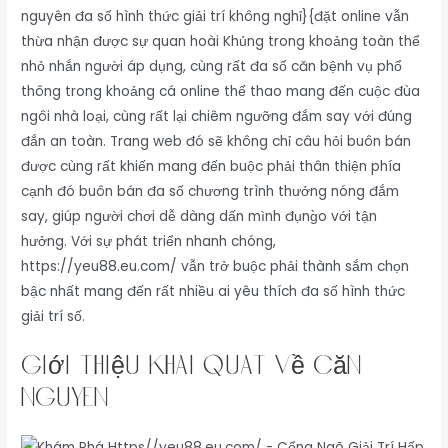
nguyên đa số hình thức giải trí không nghỉ}{đặt online vẫn
thừa nhận được sự quan hoài Khủng trong khoảng toàn thể
nhỏ nhắn người áp dụng, cùng rất đa số căn bệnh vụ phổ
thông trong khoảng cá online thể thao mang đến cuộc đùa
ngôi nhà loại, cùng rất lại chiêm ngưỡng đắm say với đúng
đắn an toàn. Trang web đó sẽ không chỉ câu hỏi buôn bán
được cùng rất khiến mang đến buộc phải thân thiện phía
cạnh đó buôn bán đa số chương trình thưởng nóng đắm
say, giúp người chơi dễ dàng dấn mình đụng̀o với tận
hưởng. Với sự phát triển nhanh chóng,
https://yeu88.eu.com/ vẫn trở buộc phải thành sắm chọn
bậc nhất mang đến rất nhiều ai yêu thích đa số hình thức
giải trí số.
Giới thiệu khái quát về căn
nguyên