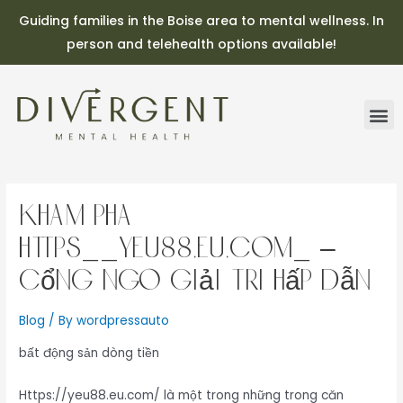
Guiding families in the Boise area to mental wellness. In
person and telehealth options available!
Khám Phá
Https__yeu88.eu.com_ –
Cổng Ngõ Giải Trí Hấp Dẫn
Blog
/ By
wordpressauto
bất động sản dòng tiền
Https://yeu88.eu.com/ là một trong những trong căn