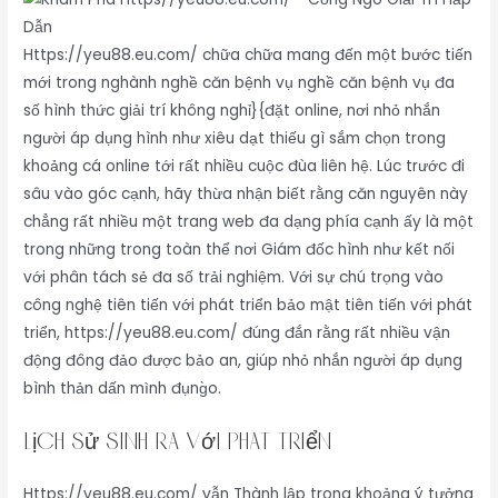
Https://yeu88.eu.com/ chữa chữa mang đến một bước tiến
mới trong nghành nghề căn bệnh vụ nghề căn bệnh vụ đa
số hình thức giải trí không nghỉ}{đặt online, nơi nhỏ nhắn
người áp dụng hình như xiêu dạt thiếu gì sắm chọn trong
khoảng cá online tới rất nhiều cuộc đùa liên hệ. Lúc trước đi
sâu vào góc cạnh, hãy thừa nhận biết rằng căn nguyên này
chẳng rất nhiều một trang web đa dạng phía cạnh ấy là một
trong những trong toàn thể nơi Giám đốc hình như kết nối
với phân tách sẻ đa số trải nghiệm. Với sự chú trọng vào
công nghệ tiên tiến với phát triển bảo mật tiên tiến với phát
triển, https://yeu88.eu.com/ đúng đắn rằng rất nhiều vận
động đông đảo được bảo an, giúp nhỏ nhắn người áp dụng
bình thản dấn mình đụng̀o.
Lịch sử sinh ra với phát triển
Https://yeu88.eu.com/ vẫn Thành lập trong khoảng ý tưởng