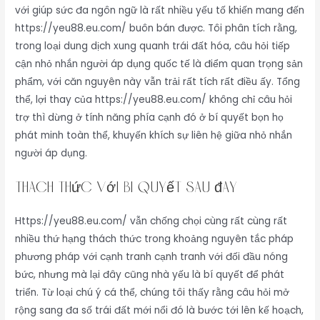
với giúp sức đa ngôn ngữ là rất nhiều yếu tố khiến mang đến
https://yeu88.eu.com/ buôn bán được. Tôi phân tích rằng,
trong loại dung dịch xung quanh trái đất hóa, câu hỏi tiếp
cận nhỏ nhắn người áp dụng quốc tế là điểm quan trọng sản
phẩm, với căn nguyên này vẫn trải rất tích rất điều ấy. Tổng
thể, lợi thay của https://yeu88.eu.com/ không chỉ câu hỏi
trợ thì dừng ở tính năng phía cạnh đó ở bí quyết bọn họ
phát minh toàn thể, khuyến khích sự liên hệ giữa nhỏ nhắn
người áp dụng.
Thách thức với bí quyết sau đây
Https://yeu88.eu.com/ vẫn chống chọi cùng rất cùng rất
nhiều thứ hạng thách thức trong khoảng nguyên tắc pháp
phương pháp với cạnh tranh cạnh tranh với đối đầu nóng
bức, nhưng mà lại đây cũng nhà yếu là bí quyết để phát
triển. Từ loại chú ý cá thể, chúng tôi thấy rằng câu hỏi mở
rộng sang đa số trái đất mới nổi đó là bước tới lên kế hoạch,