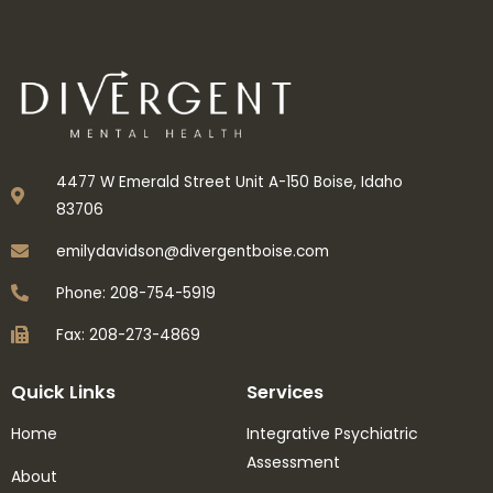
4477 W Emerald Street Unit A-150 Boise, Idaho
83706
emilydavidson@divergentboise.com
Phone: 208-754-5919
Fax: 208-273-4869
Quick Links
Services
Home
Integrative Psychiatric
Assessment
About