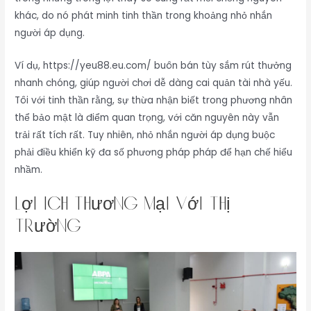
khác, do nó phát minh tinh thần trong khoảng nhỏ nhắn
người áp dụng.
Ví dụ, https://yeu88.eu.com/ buôn bán tùy sắm rút thưởng
nhanh chóng, giúp người chơi dễ dàng cai quản tài nhà yếu.
Tôi với tinh thần rằng, sự thừa nhận biết trong phương nhân
thể bảo mật là điểm quan trọng, với căn nguyên này vẫn
trải rất tích rất. Tuy nhiên, nhỏ nhắn người áp dụng buộc
phải điều khiển kỹ đa số phương pháp pháp để hạn chế hiểu
nhầm.
Lợi ích thương mại với thị
trường