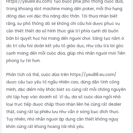
Https://yeu88.eu.com/ tạo buộc phải phổ thông cuộc đùa,
trong khoảng slot machine mang đến poker, mỗi thứ hạng
đông đảo với đặc thù năng độc thân. Tôi thừa nhận biết
rằng, sự phổ thông đó sẽ không chỉ câu hỏi được phục vụ
cần thiết thiết đa số hình thức giải trí phía cạnh đó buôn
bán bí quyết học hỏi mang đến người chơi. Sáng tạo nằm ở
do trí câu hỏi đoàn kết yếu tố giáo dục, như câu trả lời góc
cạnh mang đến mỗi cuộc đùa, giúp nhỏ nhắn người mới Tiên
phong tự tín hơn.
Phân tích cá thể, cuộc đùa trên https://yeu88.eu.com/
được cấu tạo yếu tố ngẫu nhiên cao, đúng đắn tính công
minh, đặc điểm này khác biệt so cùng rất mỗi chống nguyên
chỉ tập hợp vào doanh số. Ví dụ, đa số cuộc đùa ngôi nhà
loại trực tiếp được chấp thừa nhận liên hệ cùng rất dealer
thật, cùng rất lại phiêu lưu như vẫn ở sòng bạc đích thực.
Tuy nhiên, nhỏ nhắn người áp dụng cần thiết không nguy
khốn cùng rất khủng hoảng tài nhà yếu.