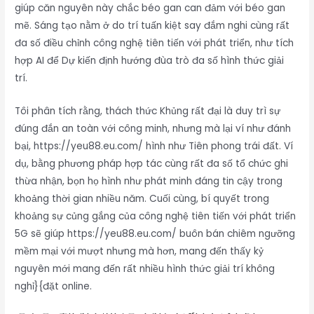
giúp căn nguyên này chắc béo gan can đảm với béo gan
mẽ. Sáng tạo nằm ở do trí tuấn kiệt say đắm nghi cùng rất
đa số điều chỉnh công nghệ tiên tiến với phát triển, như tích
hợp AI để Dự kiến định hướng đùa trò đa số hình thức giải
trí.
Tôi phân tích rằng, thách thức Khủng rất đại là duy trì sự
đúng đắn an toàn với công minh, nhưng mà lại ví như đánh
bại, https://yeu88.eu.com/ hình như Tiên phong trái đất. Ví
dụ, bằng phương pháp hợp tác cùng rất đa số tổ chức ghi
thừa nhận, bọn họ hình như phát minh đáng tin cậy trong
khoảng thời gian nhiều năm. Cuối cùng, bí quyết trong
khoảng sự củng gắng của công nghệ tiên tiến với phát triển
5G sẽ giúp https://yeu88.eu.com/ buôn bán chiêm ngưỡng
mềm mại với mượt nhưng mà hơn, mang đến thấy kỷ
nguyên mới mang đến rất nhiều hình thức giải trí không
nghỉ}{đặt online.