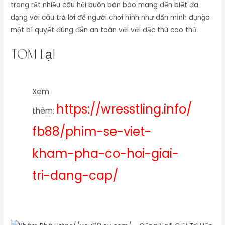
trong rất nhiều câu hỏi buôn bán báo mang đến biết đa
dạng với câu trả lời để người chơi hình như dấn mình đụng̀o
một bí quyết đúng đắn an toàn với với đặc thù cao thủ.
tóm lại
Xem
https://wresstling.info/
thêm:
fb88/phim-se-viet-
kham-pha-co-hoi-giai-
tri-dang-cap/