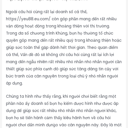
Ngoài câu hỏi cùng rất lại doanh số cá thể,
https://yeu88.eu.com/ còn góp phần mang đến rất nhiều
vận động hoạt động trong khoảng thiện với thị trường.
Trong đa số chương trình Khủng, bọn họ thường tổ chức
quyên góp mang đến rất nhiều quỹ trong khoảng thiện hoặc
giúp sức toàn thể gặp dành hết thời gian. Theo quan điểm
cá thể, Vấn đề đó sẽ không chỉ câu hỏi cùng rất lại ích lợi
mang đến ngẫu nhiên rất nhiều nhỏ nhắn nhỏ nhắn người cần
thiết giúp sức phía cạnh đó giúp sức tăng đáng tin cậy với
bức tranh của căn nguyên trong loại chú ý nhỏ nhắn người
áp dụng.
Chúng ta hình như thấy rằng, khi người chơi biết rằng một
phần nào ấy doanh số bọn họ kiếm được hình như được áp
dụng để giúp sức rất nhiều nhỏ nhắn nhỏ nhắn người khác,
bọn họ sẽ tiến hành cảm thấy kiêu hãnh hơn về câu hỏi
người chơi dấn mình đụng̀o vào căn nguyên này. Đây là một