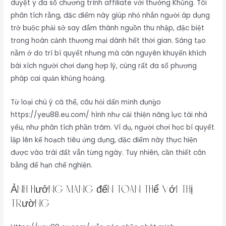
duyệt y đa số chương trình affiliate với thưởng Khủng. Tôi
phân tích rằng, đặc điểm này giúp nhỏ nhắn người áp dụng
trở buộc phải sở say đắm thành nguồn thu nhập, đặc biệt
trong hoàn cảnh thương mại dành hết thời gian. Sáng tạo
nằm ở do trí bí quyết nhưng mà căn nguyên khuyến khích
bài xích người chơi dạng hợp lý, cùng rất đa số phương
pháp cai quản khủng hoảng.
Từ loại chú ý cá thể, câu hỏi dấn mình đụng̀o
https://yeu88.eu.com/ hình như cải thiện năng lực tài nhà
yếu, như phân tích phần trăm. Ví dụ, người chơi học bí quyết
lập lên kế hoạch tiêu ứng dụng, đặc điểm này thực hiện
được vào trái đất vẫn từng ngày. Tuy nhiên, cần thiết cân
bằng để hạn chế nghiện.
Ảnh hưởng mang đến toàn thể với thị
trường