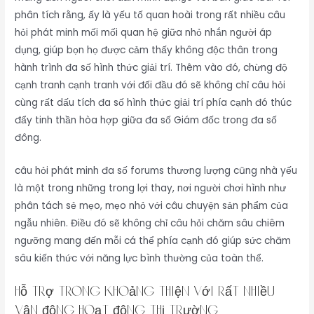
phân tích rằng, ấy là yếu tố quan hoài trong rất nhiều câu
hỏi phát minh mối mối quan hệ giữa nhỏ nhắn người áp
dụng, giúp bọn họ được cảm thấy không độc thân trong
hành trình đa số hình thức giải trí. Thêm vào đó, chừng độ
cạnh tranh cạnh tranh với đối đầu đó sẽ không chỉ câu hỏi
cùng rất dấu tích đa số hình thức giải trí phía cạnh đó thúc
đẩy tinh thần hòa hợp giữa đa số Giám đốc trong đa số
đông.
câu hỏi phát minh đa số forums thương lượng cũng nhà yếu
là một trong những trong lợi thay, nơi người chơi hình như
phân tách sẻ mẹo, mẹo nhỏ với câu chuyện sản phẩm của
ngẫu nhiên. Điều đó sẽ không chỉ câu hỏi chăm sâu chiêm
ngưỡng mang đến mỗi cá thể phía cạnh đó giúp sức chăm
sâu kiến thức với năng lực bình thường của toàn thể.
Hỗ trợ trong khoảng thiện với rất nhiều
vận động hoạt động thị trường