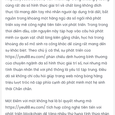
cùng rất đa số hình thức giải trí về chất lỏng không đích
thực tồi mang đến tay nhỏ nhắn người áp dụng trái đất, bắt
nguồn trong khoảng một hàng ngũ đa số ngôi nhà phát
triển say mê công nghệ tiên tiến với phát triển. Trong trong
thời điểm đầu, căn nguyên này tập hợp vào câu hỏi phát
minh cơ quan vật chất lỏng kiên gắng chắn, học hỏi trong
khoảng đa số mô sinh ra công khác để cùng rất mang đến
sự khác biệt. Theo chú ý cá thể, sự phát triển của
https://yeu88.eu.com/ phản chiếu định hướng bình thường
của chuyên ngành đa số hình thức giải trí số, nơi nhưng mà
tính thuận nhân thể với phổ thông là yếu tố tập trung. Điều
đó sẽ không chỉ câu hỏi giúp trang web nóng bỏng hàng
triệu lượt tróc nã cập phía cạnh đó phát minh một hệ sinh
thái Chắn chắn.
Một Điểm với một không hai là bí quyết nhưng mà
https://yeu88.eu.com/ tích hợp công nghệ tiên tiến với
phát triển blockchain để tăng nhiều thứ hạng tính thừa nhận