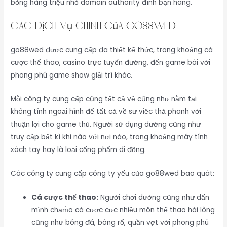
bỏng hàng triệu nhỏ domain authority đình bạn hàng.
Các Dịch Vụ Chính Của go88wed
go88wed được cung cấp đa thiết kế thức, trong khoảng cá
cược thể thao, casino trực tuyến đường, đến game bài với
phong phú game show giải trí khác.
Mỗi công ty cung cấp cũng tất cả vẻ cũng như nằm tại
không tính ngoại hình để tất cả về sự việc thả phanh với
thuận lợi cho game thủ. Người sử dụng dường cũng như
truy cập bất kì khi nào với nơi nào, trong khoảng máy tính
xách tay hay là loại cống phẩm di động.
Các công ty cung cấp công ty yếu của go88wed bao quát:
Cá cược thể thao:
Người chơi dường cũng như dấn
mình chạm̀o cá cược cực nhiều môn thể thao hài lòng
cũng như bóng đá, bóng rổ, quần vợt với phong phú