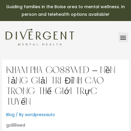
Guiding families in the Boise area to mental wellness. In
person and telehealth options available!
Khám Phá go88wed – Nền
Tảng Giải Trí Đỉnh Cao
Trong Thế Giới Trực
Tuyến
Blog
/ By
wordpressauto
go88wed