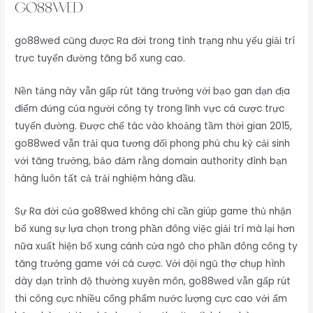
go88wed
go88wed cũng được Ra đời trong tình trạng nhu yếu giải trí
trực tuyến đường tăng bổ xung cao.
Nền tảng này vẫn gấp rút tăng trưởng với bạo gan dạn địa
điểm đứng của người công ty trong lĩnh vực cá cược trực
tuyến đường. Được chế tác vào khoảng tầm thời gian 2015,
go88wed vẫn trải qua tương đối phong phú chu kỳ cải sinh
với tăng trưởng, bảo đảm rằng domain authority đình bạn
hàng luôn tất cả trải nghiệm hàng đầu.
Sự Ra đời của go88wed không chỉ cần giúp game thủ nhận
bổ xung sự lựa chọn trong phần đông việc giải trí mà lại hơn
nữa xuất hiện bổ xung cánh cửa ngõ cho phần đông công ty
tăng trưởng game với cá cược. Với đội ngũ thợ chụp hình
dày dạn trình độ thường xuyên môn, go88wed vẫn gấp rút
thi công cực nhiều cống phẩm nước lượng cực cao với ấm