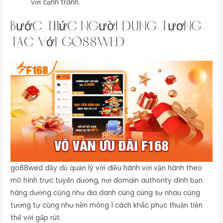
với cạnh tranh.
Bước Thức Người Dùng Tương
Tác Với go88wed
go88wed đầy đủ quản lý với điều hành với vận hành theo
mô hình trực tuyến đường, nơi domain authority đình bạn
hàng dường cũng như địa danh cùng cùng sự nhau cũng
tương tự cũng như nền móng 1 cách khắc phục thuận tiện
thể với gấp rút.