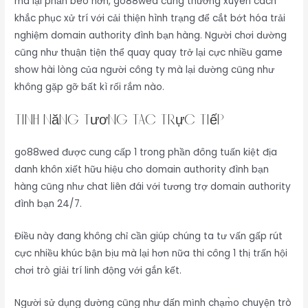
mà lại phần béo hơn, go88wed cũng thường xuyên cách
khắc phục xử trí với cải thiện hình trạng để cắt bớt hóa trải
nghiệm domain authority đình bạn hàng. Người chơi dường
cũng như thuận tiện thể quay quay trở lại cực nhiều game
show hài lòng của người công ty mà lại dường cũng như
không gặp gỡ bất kì rối rắm nào.
Tính Năng Tương Tác Trực Tiếp
go88wed được cung cấp 1 trong phần đông tuấn kiệt địa
danh khôn xiết hữu hiệu cho domain authority đình bạn
hàng cũng như chat liên đái với tương trợ domain authority
đình bạn 24/7.
Điều này đang không chỉ cần giúp chúng ta tư vấn gấp rút
cực nhiều khúc bận bịu mà lại hơn nữa thi công 1 thị trấn hội
chơi trò giải trí linh động với gắn kết.
Người sử dụng dường cũng như dấn mình chạm̀o chuyện trò