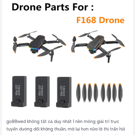
go88wed không tất cả duy nhất 1 nền móng giải trí trực
tuyến đường đối kháng thuần, mà lại hơn nữa là thị trấn hội