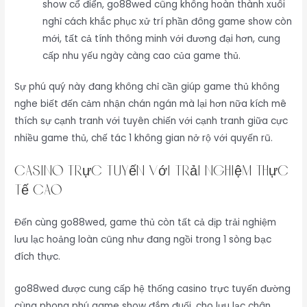
show cổ điển, go88wed cũng không hoàn thành xuôi
nghỉ cách khắc phục xử trí phần đông game show còn
mới, tất cả tính thông minh với đương đại hơn, cung
cấp nhu yếu ngày càng cao của game thủ.
Sự phú quý này đang không chỉ cần giúp game thủ không
nghe biết đến cảm nhận chán ngán mà lại hơn nữa kích mê
thích sự cạnh tranh với tuyên chiến với cạnh tranh giữa cực
nhiều game thủ, chế tác 1 không gian nở rộ với quyến rũ.
Casino Trực Tuyến Với Trải Nghiệm Thực
Tế Cao
Đến cùng go88wed, game thủ còn tất cả dịp trải nghiệm
lưu lạc hoảng loàn cũng như đang ngồi trong 1 sòng bạc
đích thực.
go88wed được cung cấp hệ thống casino trực tuyến đường
cùng phong phú game show đắm đuối, cho lưu lạc chân