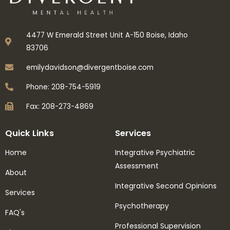
4477 W Emerald Street Unit A-150 Boise, Idaho
83706
emilydavidson@divergentboise.com
Phone: 208-754-5919
Fax: 208-273-4869
Quick Links
Services
Home
Integrative Psychiatric
Assessment
About
Integrative Second Opinions
Services
Psychotherapy
FAQ's
Professional Supervision