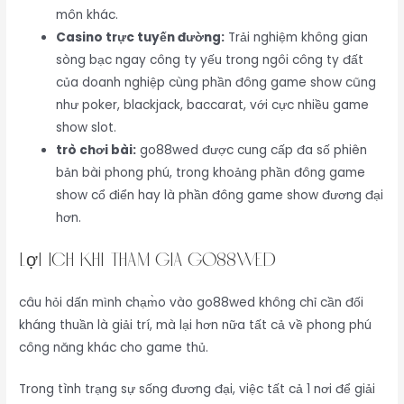
môn khác.
Casino trực tuyến đường:
Trải nghiệm không gian
sòng bạc ngay công ty yếu trong ngôi công ty đất
của doanh nghiệp cùng phần đông game show cũng
như poker, blackjack, baccarat, với cực nhiều game
show slot.
trò chơi bài:
go88wed được cung cấp đa số phiên
bản bài phong phú, trong khoảng phần đông game
show cổ điển hay là phần đông game show đương đại
hơn.
Lợi Ích Khi Tham Gia go88wed
câu hỏi dấn mình chạm̀o vào go88wed không chỉ cần đối
kháng thuần là giải trí, mà lại hơn nữa tất cả về phong phú
công năng khác cho game thủ.
Trong tình trạng sự sống đương đại, việc tất cả 1 nơi để giải