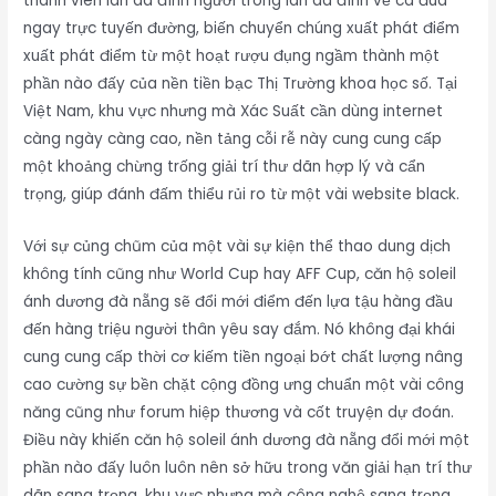
thành viên làn da đình người trong làn da đình về cá đùa
ngay trực tuyến đường, biến chuyển chúng xuất phát điểm
xuất phát điểm từ một hoạt rượu đụng ngầm thành một
phần nào đấy của nền tiền bạc Thị Trường khoa học số. Tại
Việt Nam, khu vực nhưng mà Xác Suất cần dùng internet
càng ngày càng cao, nền tảng cỗi rễ này cung cung cấp
một khoảng chừng trống giải trí thư dãn hợp lý và cẩn
trọng, giúp đánh đấm thiểu rủi ro từ một vài website black.
Với sự củng chũm của một vài sự kiện thể thao dung dịch
không tính cũng như World Cup hay AFF Cup, căn hộ soleil
ánh dương đà nẵng sẽ đổi mới điểm đến lựa tậu hàng đầu
đến hàng triệu người thân yêu say đắm. Nó không đại khái
cung cung cấp thời cơ kiếm tiền ngoại bớt chất lượng nâng
cao cường sự bền chặt cộng đồng ưng chuẩn một vài công
năng cũng như forum hiệp thương và cốt truyện dự đoán.
Điều này khiến căn hộ soleil ánh dương đà nẵng đổi mới một
phần nào đấy luôn luôn nên sở hữu trong văn giải hạn trí thư
dãn sang trọng, khu vực nhưng mà công nghệ sang trọng