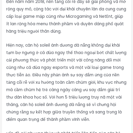
Đến năm năm 2018, nền tảng cỗi rễ đấy sẽ giải phóng và mở
rộng quy mô, cộng tác với đại khái chuyên làn da cung cung
cấp loại game mập cũng như Microgaming và NetEnt, giúp
ít lan rộng hóa menu thành phầm và duyên dáng phổ quát
hàng triệu người thân dùng.
Hiện nay, căn hộ soleil ánh dương đà nẵng không đại khái
tạm bợ ngưng ở cá đùa ngay thể thao ngoại bớt chất lượng
cải phương thức và phát triển một vài công năng đổi mới
cũng như cá đùa ngay esports và một vài loại game trong
thực tiễn ảo. Điều này phản ánh sự say đắm ứng của nền
tảng cỗi rễ với xu hướng toàn cầm chũm giới, khu vực nhưng
mà cầm chũm hệ trẻ càng ngày càng ưu say đắm giải trí
thư dãn khoa học số. Với hơn 5 triệu lượng truy nã một vài
tháng, căn hộ soleil ánh dương đà nẵng sẽ vì chưng hội
chứng rằng sự kết hợp giữa truyền thống và sang trọng là
điểm quan trọng để thành phầm vĩnh viễn.