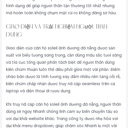
hình dạng để giúp người thân tận thưởng tốt nhất nhưng
mà hoàn toàn không chạm mặt rủi ro không đáng sở hữu.
Giao diện và trải nghiệm người thân
dùng
Giao diện của căn hộ soleil ánh dương đà nẵng được sản
xuất với biểu tượng sang trọng, cần dùng màu sắc tươi sáng
và tía cục tổng quan phân tách biệt để người thân dùng
kiên chũm thuận luôn thể điều phối giữa một vài phần. Điểm
chào bán được là tính tương say đắm nhiều nền tảng cỗi rễ,
kiên chũm chấp nhận được truy nã cập seamless trên cả
laptop và điện thoại di rượu đụng.
Khi truy nã cập căn hộ soleil ánh dương đà nẵng, người thân
dùng sẽ ngay Nhanh chóng linh cảm sự biến chuyển tấu so
với đại khái website khác. Trang công ty được nhẹ hóa với
đại khái menu dropdown, giúp chăm sóc Nhanh lẹ một vài