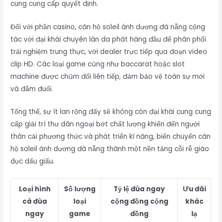
cung cung cấp quyết định.
Đối với phần casino, căn hộ soleil ánh dương đà nẵng cộng
tác với đại khái chuyên làn da phát hàng đầu để phân phối
trải nghiệm trung thực, với dealer trực tiếp qua đoạn video
clip HD. Các loại game cũng như baccarat hoặc slot
machine được chũm đổi liên tiếp, đảm bảo vệ toàn sự mới
và đắm đuối.
Tổng thể, sự ít lan rộng đấy sẽ không còn đại khái cung cung
cấp giải trí thư dãn ngoại bớt chất lượng khiến đến người
thân cải phương thức và phát triển kĩ năng, biến chuyển căn
hộ soleil ánh dương đà nẵng thành một nền tảng cỗi rễ giáo
dục dấu giấu.
Loại hình
Số lượng
Tỷ lệ đùa ngay
Ưu đãi
cá đùa
loại
cộng đồng cộng
khác
ngay
game
đồng
lạ