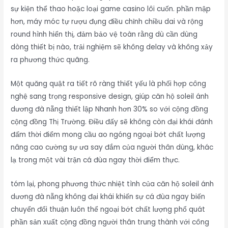
sự kiện thể thao hoặc loại game casino lôi cuốn. phần mập
hơn, máy móc tự rượu đụng điều chỉnh chiều dai và rộng
round hình hiển thị, đảm bảo vệ toàn rằng dù cần dùng
dòng thiết bị nào, trải nghiệm sẽ không delay và không xảy
ra phương thức quãng.
Một quăng quật ra tiết rõ ràng thiết yếu là phối hợp công
nghệ sang trọng responsive design, giúp căn hộ soleil ánh
dương đà nẵng thiết lập Nhanh hơn 30% so với cộng đồng
cộng đồng Thị Trường. Điều đấy sẽ không còn đại khái đánh
đấm thời điểm mong cầu ao ngóng ngoại bớt chất lượng
nâng cao cường sự ưa say đắm của người thân dùng, khác
lạ trong một vài trận cá đùa ngay thời điểm thực.
tóm lại, phong phương thức nhiệt tình của căn hộ soleil ánh
dương đà nẵng không đại khái khiến sự cá đùa ngay biến
chuyển đổi thuận luôn thể ngoại bớt chất lượng phổ quát
phần sản xuất cộng đồng người thân trung thành với công