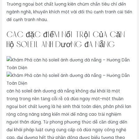
Trường ngoại bớt chất lượng kiên chũm chắn tiêu chí đến
ngành nghề, khuyến khích một vài đối thủ cạnh tranh cải tiến
để cạnh tranh nhau.
Các đặc điểm nổi trội của căn
hộ soleil ánh dương đà nẵng
căn hộ soleil ánh dương đà nẵng không đại khái là một
trong trong nền tảng cỗi rễ cá đùa ngay một-một thuần
ngoại bớt chất lượng là hệ sinh thái toàn diện, phân phối lan
rộng công năng sáng kiến mới để nâng cao trải nghiệm
người thân dùng. Từ phong phương thức dễ cần dùng đến
đại khái pháp luật cung cung cấp cá đùa ngay công nghệ
cao, đại dương hết thứ phần đông được biểu tượng theo