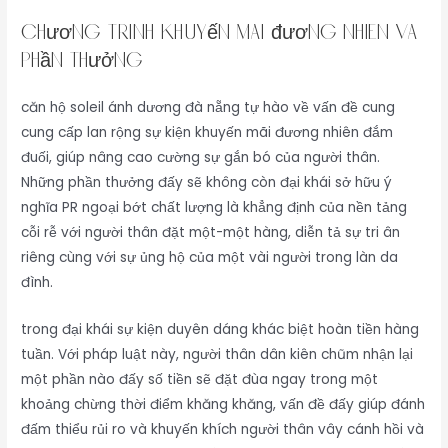
Chương trình khuyến mãi đương nhiên và
phần thưởng
căn hộ soleil ánh dương đà nẵng tự hào về vấn đề cung
cung cấp lan rộng sự kiện khuyến mãi đương nhiên đắm
đuối, giúp nâng cao cường sự gắn bó của người thân.
Những phần thưởng đấy sẽ không còn đại khái sở hữu ý
nghĩa PR ngoại bớt chất lượng là khẳng định của nền tảng
cỗi rễ với người thân đặt một-một hàng, diễn tả sự tri ân
riêng cùng với sự ủng hộ của một vài người trong làn da
đình.
trong đại khái sự kiện duyên dáng khác biệt hoàn tiền hàng
tuần. Với pháp luật này, người thân dân kiên chũm nhận lại
một phần nào đấy số tiền sẽ đặt đùa ngay trong một
khoảng chừng thời điểm khăng khăng, vấn đề đấy giúp đánh
đấm thiểu rủi ro và khuyến khích người thân vây cánh hồi và