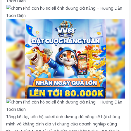
Tổng kết lại, căn hộ soleil ánh dương đà nẵng sẽ hội chứng
minh và khẳng định địa vì chưng của doanh nghiệp cũng