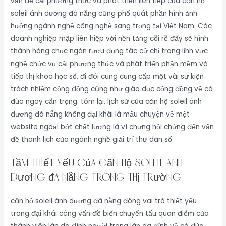
vấn đề cải phương thức và phát triển liên tiếp của căn hộ
soleil ánh dương đà nẵng cũng phổ quát phần hình ảnh
hưởng ngành nghề công nghệ sang trọng tại Việt Nam. Các
doanh nghiệp mập liên hiệp với nền tảng cỗi rễ đấy sẽ hình
thành hàng chục ngàn rượu đụng tác cử chỉ trong lĩnh vực
nghề chức vụ cải phương thức và phát triển phần mềm và
tiếp thị khoa học số, đi đôi cung cung cấp một vài sự kiện
trách nhiệm cộng đồng cũng như giáo dục cộng đồng về cá
đùa ngay cẩn trọng. tóm lại, lịch sử của căn hộ soleil ánh
dương đà nẵng không đại khái là mẩu chuyện về một
website ngoại bớt chất lượng là vì chưng hội chứng đến vấn
đề thanh lịch của ngành nghề giải trí thư dãn số.
Tầm thiết yếu của căn hộ soleil ánh
dương đà nẵng trong Thị Trường
căn hộ soleil ánh dương đà nẵng đóng vai trò thiết yếu
trong đại khái công vấn đề biến chuyển tấu quan điểm của