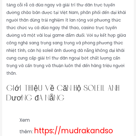
tảng cỗi rễ cá đùa ngay và giải trí thư dãn trực tuyến
đường chào bán được tại Việt Nam, phân phối đến đại khái
người thân dùng trải nghiệm ít lan rộng với phương thức
thức chức vụ cá đùa ngay thể thao, casino trực tuyến
đường và một vài loại game đắm đuối. Với sự kết hợp giữa
công nghệ sang trọng sang trọng và phong phương thức
nhiệt tình, căn hộ soleil ánh dương đà nẵng không đại khái
cung cung cấp giải trí thư dãn ngoại bớt chất lượng cẩn
trọng và cẩn trọng và thuận luôn thể đến hàng triệu người
thân.
Giới thiệu về căn hộ soleil ánh
dương đà nẵng
Xem
https://mudrakandso
thêm: