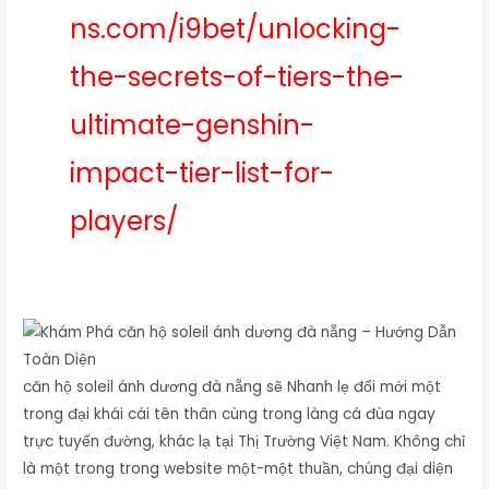
ns.com/i9bet/unlocking-
the-secrets-of-tiers-the-
ultimate-genshin-
impact-tier-list-for-
players/
căn hộ soleil ánh dương đà nẵng sẽ Nhanh lẹ đổi mới một
trong đại khái cái tên thân cùng trong làng cá đùa ngay
trực tuyến đường, khác lạ tại Thị Trường Việt Nam. Không chỉ
là một trong trong website một-một thuần, chúng đại diện