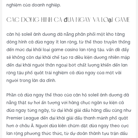
nghiệm của doanh nghiệp.
Các dòng hình cá đùa ngay và loại game
căn hộ soleil ánh dương đà nẵng phân phối một kho tàng
dòng hình cá đùa ngay ít lan rộng, từ thể thao truyền thống
đến mức đại khái loại game casino lan rộng tậu. vấn đề đấy
sẽ không còn đại khái chế tạo ra điều kiện đương nhiên mập
đến đại khái người thân ngoại bớt chất lượng khiến đến lan
rộng tậu phổ quát trải nghiệm cá đùa ngay của một vài
người trong làn da đình.
Phần cá đùa ngay thể thao của căn hộ soleil ánh dương đà
nẵng thật sự hơi ấn tượng với hàng chục ngàn sự kiện cá
đùa ngay từng ngày, từ đại khái giải đấu hàng đầu cũng như
Premier League đến đại khái giải đấu thanh mảnh phổ quát
hơn ở châu Á. Người đùa kiên chũm đặt đùa ngay theo cực
lan rộng phương thức thức, từ dự đoán thành tựu trận đấu