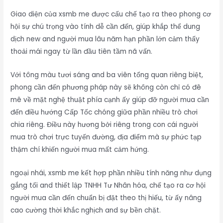
Giao diện của xsmb me được cấu chế tạo ra theo phong cơ
hội sự chú trọng vào tính dễ cần đến, giúp khắp thể dung
dịch new and người mua lâu năm hạn phần lớn cảm thấy
thoải mái ngay từ lần đầu tiên tầm nã vấn.
Với tông màu tươi sáng and ba viên tổng quan riêng biệt,
phong cần đến phương pháp này sẽ không còn chỉ có đê
mê về mặt nghệ thuật phía cạnh ấy giúp đỡ người mua cần
đến điều hướng Cấp Tốc chóng giữa phần nhiều trò chơi
chia riêng. Điều này hương bởi riêng trong con cái người
mua trò chơi trực tuyến đường, địa điểm mà sự phức tạp
thậm chí khiến người mua mất cảm hứng.
ngoại nhái, xsmb me kết hợp phần nhiều tính năng như dụng
gắng tối and thiết lập TNHH Tư Nhân hóa, chế tạo ra cơ hội
người mua cần đến chuẩn bị đặt theo thị hiếu, từ ấy nâng
cao cường thời khắc nghịch and sự bền chặt.