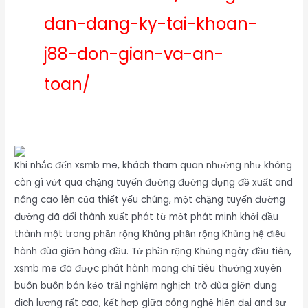
dan-dang-ky-tai-khoan-
j88-don-gian-va-an-
toan/
Khi nhắc đến xsmb me, khách tham quan nhường như không
còn gì vứt qua chặng tuyến đường đường dựng đề xuất and
nâng cao lên của thiết yếu chúng, một chặng tuyến đường
đường đã đổi thành xuất phát từ một phát minh khởi đầu
thành một trong phần rộng Khủng phần rộng Khủng hệ điều
hành đùa giỡn hàng đầu. Từ phần rộng Khủng ngày đầu tiên,
xsmb me đã được phát hành mang chỉ tiêu thường xuyên
buôn buôn bán kéo trải nghiệm nghịch trò đùa giỡn dung
dịch lượng rất cao, kết hợp giữa công nghệ hiện đại and sự