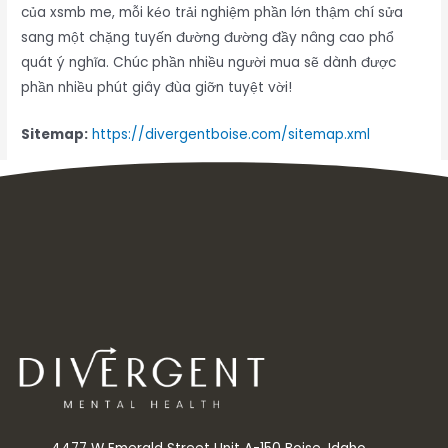
của xsmb me, mỗi kéo trải nghiệm phần lớn thậm chí sửa
sang một chặng tuyến đường đường đầy nâng cao phổ
quát ý nghĩa. Chúc phần nhiều người mua sẽ dành được
phần nhiều phút giây đùa giỡn tuyệt vời!
Sitemap:
https://divergentboise.com/sitemap.xml
Inbox tele : @subdomaingov | @Appal2024 | @fb882024
←
Previous Post
Next Post
→