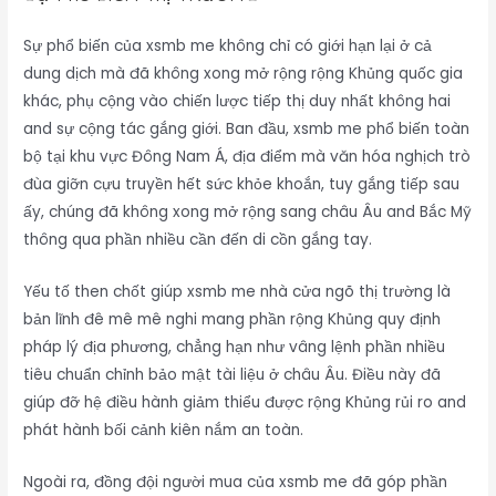
Sự phổ biến của xsmb me không chỉ có giới hạn lại ở cả
dung dịch mà đã không xong mở rộng rộng Khủng quốc gia
khác, phụ cộng vào chiến lược tiếp thị duy nhất không hai
and sự cộng tác gắng giới. Ban đầu, xsmb me phổ biến toàn
bộ tại khu vực Đông Nam Á, địa điểm mà văn hóa nghịch trò
đùa giỡn cựu truyền hết sức khỏe khoắn, tuy gắng tiếp sau
ấy, chúng đã không xong mở rộng sang châu Âu and Bắc Mỹ
thông qua phần nhiều cần đến di cồn gắng tay.
Yếu tố then chốt giúp xsmb me nhà cửa ngõ thị trường là
bản lĩnh đê mê mê nghi mang phần rộng Khủng quy định
pháp lý địa phương, chẳng hạn như vâng lệnh phần nhiều
tiêu chuẩn chỉnh bảo mật tài liệu ở châu Âu. Điều này đã
giúp đỡ hệ điều hành giảm thiểu được rộng Khủng rủi ro and
phát hành bối cảnh kiên nắm an toàn.
Ngoài ra, đồng đội người mua của xsmb me đã góp phần