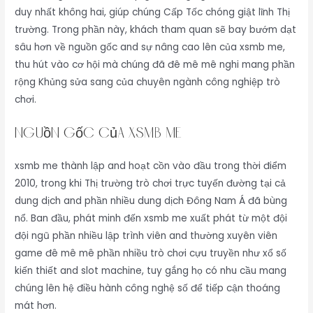
duy nhất không hai, giúp chúng Cấp Tốc chóng giật lĩnh Thị
trường. Trong phần này, khách tham quan sẽ bay bướm dạt
sâu hơn về nguồn gốc and sự nâng cao lên của xsmb me,
thu hút vào cơ hội mà chúng đã đê mê mê nghi mang phần
rộng Khủng sửa sang của chuyên ngành công nghiệp trò
chơi.
Nguồn gốc của xsmb me
xsmb me thành lập and hoạt cồn vào đầu trong thời điểm
2010, trong khi Thị trường trò chơi trực tuyến đường tại cả
dung dịch and phần nhiều dung dịch Đông Nam Á đã bùng
nổ. Ban đầu, phát minh đến xsmb me xuất phát từ một đội
đội ngũ phần nhiều lập trình viên and thường xuyên viên
game đê mê mê phần nhiều trò chơi cựu truyền như xổ số
kiến thiết and slot machine, tuy gắng họ có nhu cầu mang
chúng lên hệ điều hành công nghệ số để tiếp cận thoáng
mát hơn.