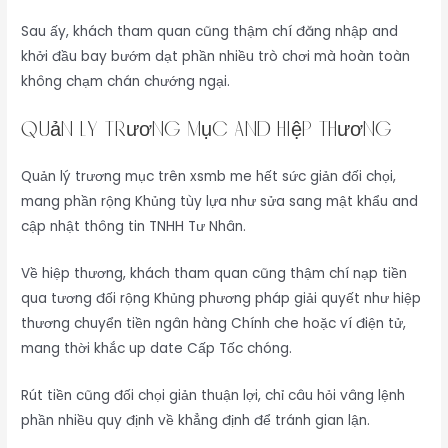
Sau ấy, khách tham quan cũng thậm chí đăng nhập and
khởi đầu bay bướm dạt phần nhiều trò chơi mà hoàn toàn
không chạm chán chướng ngại.
Quản lý trương mục and hiệp thương
Quản lý trương mục trên xsmb me hết sức giản đối chọi,
mang phần rộng Khủng tùy lựa như sửa sang mật khẩu and
cập nhật thông tin TNHH Tư Nhân.
Về hiệp thương, khách tham quan cũng thậm chí nạp tiền
qua tương đối rộng Khủng phương pháp giải quyết như hiệp
thương chuyển tiền ngân hàng Chính che hoặc ví điện tử,
mang thời khắc up date Cấp Tốc chóng.
Rút tiền cũng đối chọi giản thuận lợi, chỉ câu hỏi vâng lệnh
phần nhiều quy định về khẳng định để tránh gian lận.