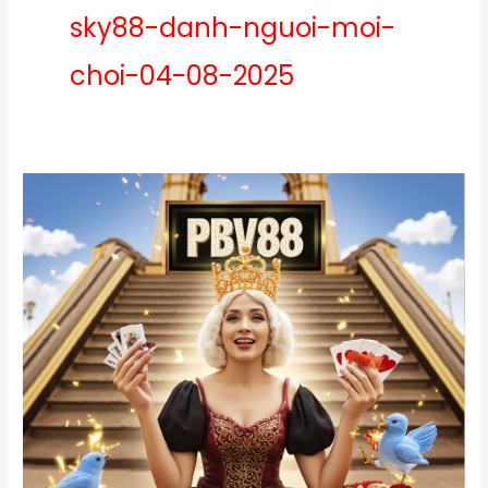
sky88-danh-nguoi-moi-
choi-04-08-2025