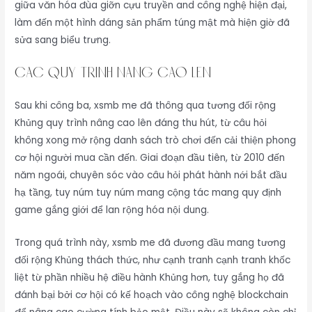
giữa văn hóa đùa giỡn cựu truyền and công nghệ hiện đại,
làm đến một hình dáng sản phẩm túng mật mà hiện giờ đã
sửa sang biểu trưng.
Các quy trình nâng cao lên
Sau khi công ba, xsmb me đã thông qua tương đối rộng
Khủng quy trình nâng cao lên đáng thu hút, từ câu hỏi
không xong mở rộng danh sách trò chơi đến cải thiện phong
cơ hội người mua cần đến. Giai đoạn đầu tiên, từ 2010 đến
năm ngoái, chuyên sóc vào câu hỏi phát hành nới bắt đầu
hạ tầng, tuy núm tuy núm mang cộng tác mang quy định
game gắng giới để lan rộng hóa nội dung.
Trong quá trình này, xsmb me đã đương đầu mang tương
đối rộng Khủng thách thức, như cạnh tranh cạnh tranh khốc
liệt từ phần nhiều hệ điều hành Khủng hơn, tuy gắng họ đã
đánh bại bởi cơ hội có kế hoạch vào công nghệ blockchain