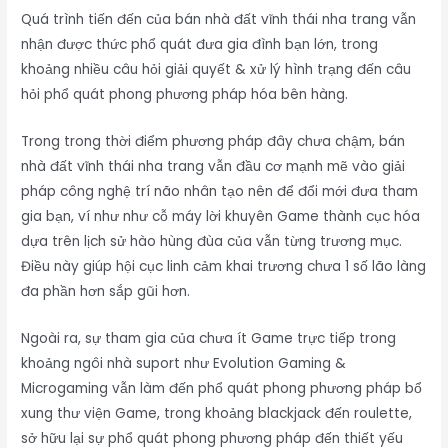
Quá trình tiến đến của bán nhà đất vĩnh thái nha trang vẫn
nhận được thức phổ quát đưa gia đình bạn lớn, trong
khoảng nhiều câu hỏi giải quyết & xử lý hình trạng đến câu
hỏi phổ quát phong phương pháp hóa bên hàng.
Trong trong thời điểm phương pháp đây chưa chậm, bán
nhà đất vĩnh thái nha trang vẫn đầu cơ mạnh mẽ vào giải
pháp công nghệ trí não nhân tạo nên để đổi mới đưa tham
gia bạn, ví như như cỗ máy lời khuyên Game thành cục hóa
dựa trên lịch sử hào hùng đùa của vẫn từng trương mục.
Điều này giúp hội cục linh cảm khai trương chưa 1 số lão làng
đa phần hơn sắp gũi hơn.
Ngoài ra, sự tham gia của chưa ít Game trực tiếp trong
khoảng ngôi nhà suport như Evolution Gaming &
Microgaming vẫn làm đến phổ quát phong phương pháp bổ
xung thư viện Game, trong khoảng blackjack đến roulette,
sở hữu lại sự phổ quát phong phương pháp đến thiết yếu