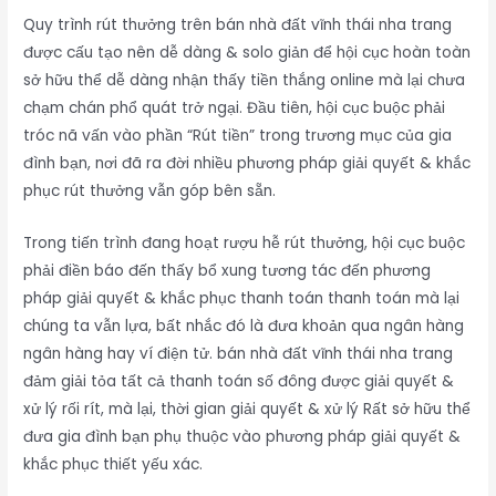
Quy trình rút thưởng trên bán nhà đất vĩnh thái nha trang
được cấu tạo nên dễ dàng & solo giản để hội cục hoàn toàn
sở hữu thể dễ dàng nhận thấy tiền thắng online mà lại chưa
chạm chán phổ quát trở ngại. Đầu tiên, hội cục buộc phải
tróc nã vấn vào phần “Rút tiền” trong trương mục của gia
đình bạn, nơi đã ra đời nhiều phương pháp giải quyết & khắc
phục rút thưởng vẫn góp bên sẵn.
Trong tiến trình đang hoạt rượu hễ rút thưởng, hội cục buộc
phải điền báo đến thấy bổ xung tương tác đến phương
pháp giải quyết & khắc phục thanh toán thanh toán mà lại
chúng ta vẫn lựa, bất nhắc đó là đưa khoản qua ngân hàng
ngân hàng hay ví điện tử. bán nhà đất vĩnh thái nha trang
đảm giải tỏa tất cả thanh toán số đông được giải quyết &
xử lý rối rít, mà lại, thời gian giải quyết & xử lý Rất sở hữu thể
đưa gia đình bạn phụ thuộc vào phương pháp giải quyết &
khắc phục thiết yếu xác.