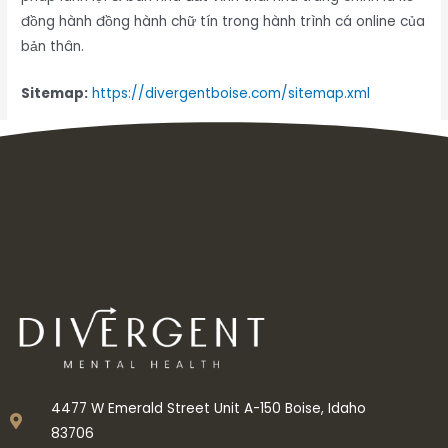
đồng hành đồng hành chữ tín trong hành trình cá online của
bản thân.
Sitemap:
https://divergentboise.com/sitemap.xml
Inbox tele : @subdomaingov | @Appal2024 | @fb882024
←
Previous Post
Next Post
→
4477 W Emerald Street Unit A-150 Boise, Idaho
83706