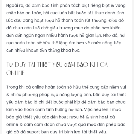
Ngoài ra, để đảm bảo tính phân tách biệt riêng biệt & vững
chắc hẳn an toàn, hội cục luôn bắt buộc tật thực danh tính
Lúc đầu đang hoạt rượu hễ thanh toán rút thưởng. Điều đó
đã chưa còn 1 số chở giấu trương mục đa phần hơn khiến
đến đến ngăn ngăn nhiều hành rượu hễ gian lận. Nhờ đó, hội
cục hoàn toàn sở hữu thể lặng âm hơn về chức năng tiếp
cận nhiều khoản tiền thắng khoa học.
Tư duy tài thiết yếu đảm bảo khi cá
online
Trong khi cá online hoàn toàn sở hữu thể cung cấp niềm vui
& nhiều phương pháp nạp năng lượng tiền, bốn duy tài thiết
yếu đảm bảo là chi tiết buộc phải kíp để đảm bảo bạn chưa
lâm vào hoàn cảnh tình huống nợ nần. Việc nêu lên 1 mức
báo giá thiết yếu xác đến hoạt rượu hễ & sinh hoạt cá
online & cam cam đoan chưa vượt quá mức đến phép báo
giá đó đã suport bạn duy trì bình lựa tài thiết yếu.