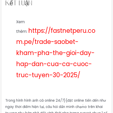
Kết luận
Xem
https://fastnetperu.co
thêm:
m.pe/trade-saobet-
kham-pha-the-gioi-day-
hap-dan-cua-ca-cuoc-
truc-tuyen-30-2025/
Trong hình hình ảnh cá online 24/7}{đặt online tiến đến như
ngay thời điểm hiện tại, câu hỏi dấn mình chạm̀o trên khai