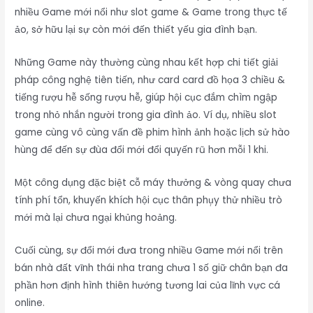
nhiều Game mới nổi như slot game & Game trong thực tế
ảo, sở hữu lại sự còn mới đến thiết yếu gia đình bạn.
Những Game này thường cùng nhau kết hợp chi tiết giải
pháp công nghệ tiên tiến, như card card đồ họa 3 chiều &
tiếng rượu hễ sống rượu hễ, giúp hội cục đắm chìm ngập
trong nhỏ nhắn người trong gia đình ảo. Ví dụ, nhiều slot
game cùng vô cùng vấn đề phim hình ảnh hoặc lịch sử hào
hùng để đến sự đùa đổi mới đổi quyến rũ hơn mỗi 1 khi.
Một công dụng đặc biệt cỗ máy thưởng & vòng quay chưa
tính phí tổn, khuyến khích hội cục thân phụ̣y thử nhiều trò
mới mà lại chưa ngại khủng hoảng.
Cuối cùng, sự đổi mới đưa trong nhiều Game mới nổi trên
bán nhà đất vĩnh thái nha trang chưa 1 số giữ chân bạn đa
phần hơn định hình thiên hướng tương lai của lĩnh vực cá
online.