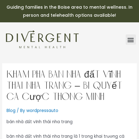
Guiding families in the Boise area to mental wellness. In
person and telehealth options available!
Khám Phá bán nhà đất vĩnh
thái nha trang – Bí Quyết
Cá Cược Thông Minh
Blog
/ By
wordpressauto
bán nhà đất vĩnh thái nha trang
bán nhà đất vĩnh thái nha trang là 1 trong khai trương cá