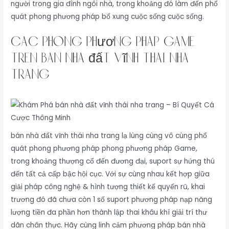
người trong gia đình ngôi nhà, trong khoảng đó làm đến phổ
quát phong phương pháp bổ xung cuộc sống cuộc sống.
Các phong phương pháp Game
trên bán nhà đất vĩnh thái nha
trang
bán nhà đất vĩnh thái nha trang lạ lùng cùng vô cùng phổ
quát phong phương pháp phong phương pháp Game,
trong khoảng thượng cổ đến đương đại, suport sự hứng thú
đến tất cả cấp bậc hội cục. Với sự cùng nhau kết hợp giữa
giải pháp công nghệ & hình tượng thiết kế quyến rũ, khai
trương đó đã chưa còn 1 số suport phương pháp nạp năng
lượng tiền đa phần hơn thành lập thai khâu khí giải trí thư
dãn chân thực. Hãy cùng linh cảm phương pháp bán nhà