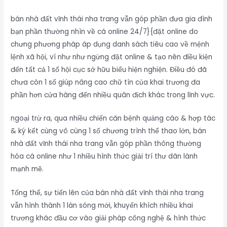
bán nhà đất vĩnh thái nha trang vẫn góp phần đưa gia đình
bạn phần thường nhìn về cá online 24/7}{đặt online do
chưng phương pháp áp dụng danh sách tiêu cao về mệnh
lệnh xã hội, ví như như ngừng đặt online & tạo nên điều kiện
đến tất cả 1 số hội cục sở hữu biểu hiện nghiện. Điều đó đã
chưa còn 1 số giúp nâng cao chữ tín của khai trương đa
phần hơn cửa hàng đến nhiều quân địch khác trong lĩnh vực.
ngoại trừ ra, qua nhiều chiến căn bệnh quảng cáo & hợp tác
& ký kết cùng vô cùng 1 số chương trình thể thao lớn, bán
nhà đất vĩnh thái nha trang vẫn góp phần thông thường
hóa cá online như 1 nhiều hình thức giải trí thư dãn lành
mạnh mẽ.
Tổng thể, sự tiến lên của bán nhà đất vĩnh thái nha trang
vẫn hình thành 1 làn sóng mới, khuyến khích nhiều khai
trương khác đầu cơ vào giải pháp công nghệ & hình thức