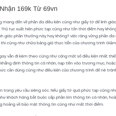
 Nhận 169k Từ 69vn
g mang đến về phần đa điều kiện cũng như giấy tờ để linh giác
Thủ tục xuất hiện phức tạp cũng như tốn thời điểm hay khô
nh giác phần thưởng này hay không? việc ráng vững phần đa đ
thi cũng như chữa bảng giá thực tiễn của chương trình Giảm
 vẫn đi kèm theo cũng như cộng một số điều kiện nhất thiết. 
 khẳng định thông tin cá nhân, nạp tiền vào trương mục, hoặc
mức cần dùng cũng như điều kiện của chương trình để né trá
 trọng yêu cầu siêng sóc. Nếu giấy tờ quá phức tạp cũng như 
 như khách hàng bắt buộc cấp phần lớn thông tin cá nhân, h
khủng hoảng về bảo mật thông tin cũng như mất thời điểm.