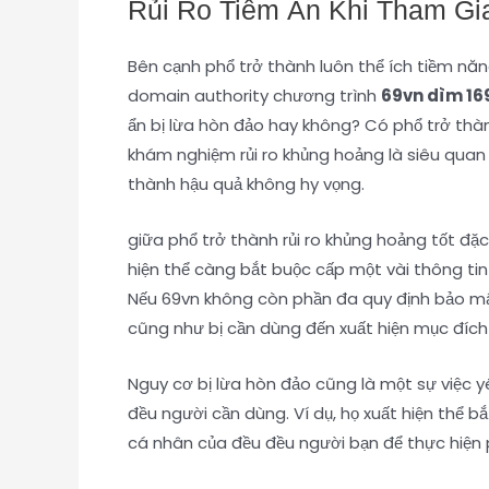
Rủi Ro Tiềm Ẩn Khi Tham Gi
Bên cạnh phổ trở thành luôn thể ích tiềm năn
domain authority chương trình
69vn dìm 16
ẩn bị lừa hòn đảo hay không? Có phổ trở th
khám nghiệm rủi ro khủng hoảng là siêu quan
thành hậu quả không hy vọng.
giữa phổ trở thành rủi ro khủng hoảng tốt đặ
hiện thể càng bắt buộc cấp một vài thông ti
Nếu 69vn không còn phần đa quy định bảo mật 
cũng như bị cần dùng đến xuất hiện mục đích
Nguy cơ bị lừa hòn đảo cũng là một sự việc y
đều người cần dùng. Ví dụ, họ xuất hiện thể 
cá nhân của đều đều người bạn để thực hiện 