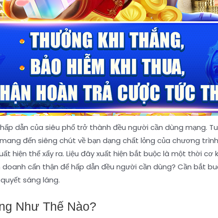
hấp dẫn của siêu phổ trở thành đều người cần dùng mạng. Tuy
mang đến siêng chút về bạn dạng chất lỏng của chương trìn
uất hiện thể xẩy ra. Liệu đây xuất hiện bắt buộc là một thời c
h doanh cẩn thận để hấp dẫn đều người cần dùng? Cần bắt b
quyết sáng láng.
ộng Như Thế Nào?