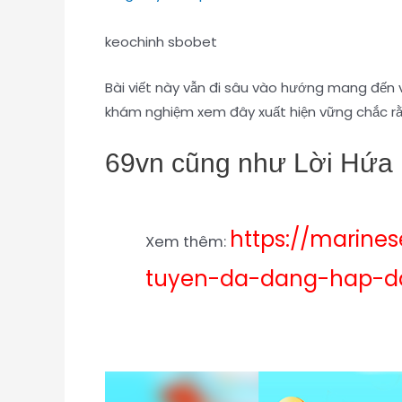
keochinh sbobet
Bài viết này vẫn đi sâu vào hướng mang đến 
khám nghiệm xem đây xuất hiện vững chắc rằn
69vn cũng như Lời Hứa
https://marine
Xem thêm:
tuyen-da-dang-hap-d