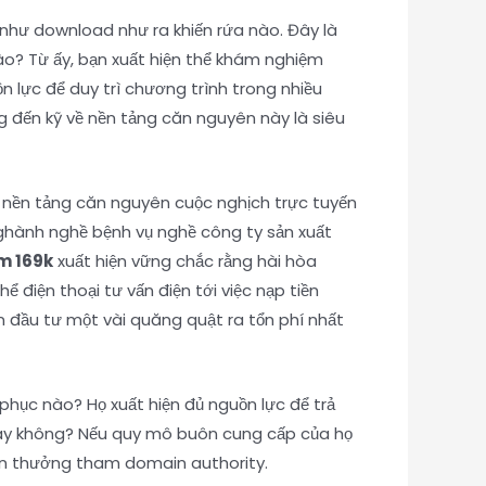
như download như ra khiến rứa nào. Đây là
o? Từ ấy, bạn xuất hiện thể khám nghiệm
n lực để duy trì chương trình trong nhiều
đến kỹ về nền tảng căn nguyên này là siêu
t nền tảng căn nguyên cuộc nghịch trực tuyến
nghành nghề bệnh vụ nghề công ty sản xuất
m 169k
xuất hiện vững chắc rằng hài hòa
 điện thoại tư vấn điện tới việc nạp tiền
n đầu tư một vài quăng quật ra tổn phí nhất
hục nào? Họ xuất hiện đủ nguồn lực để trả
y không? Nếu quy mô buôn cung cấp của họ
iến thưởng tham domain authority.