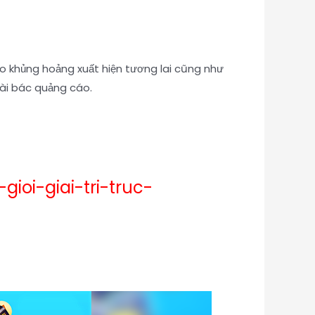
 ro khủng hoảng xuất hiện tương lai cũng như
bài bác quảng cáo.
oi-giai-tri-truc-