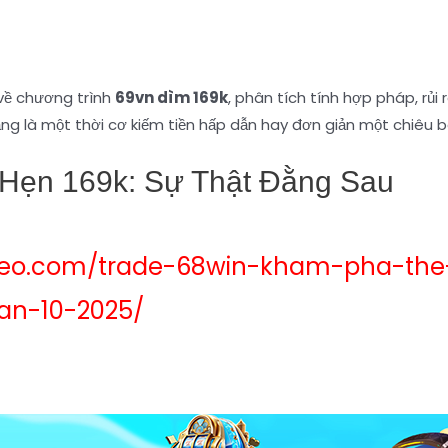
về chương trình
69vn dìm 169k
, phân tích tính hợp pháp, rủi
g là một thời cơ kiếm tiền hấp dẫn hay đơn giản một chiêu 
 Hẹn 169k: Sự Thật Đằng Sau
seo.com/trade-68win-kham-pha-the-gi
an-10-2025/