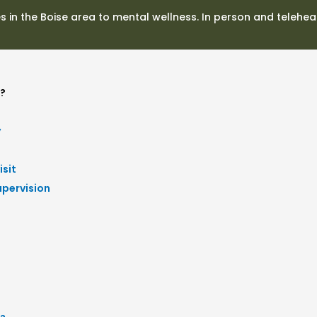
es in the Boise area to mental wellness. In person and telehea
?
y
isit
upervision