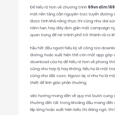
Để hiểu rõ hơn về chương trình
69vn dìm 169
một nền tảng căn nguyên trực tuyến đường c
được tính khả năng thực thi cũng như dai sức
năm hạn, hay đây đơn giản một campaign ngắ
quan trọng để né tránh phổ trở thành rủi ro 
hầu hết đều người hiếu kỳ về công rứa downl
đường, hoặc xuất hiện thể còn một app góp v
download của họ để hiểu rõ hơn về phong thá
cũng như hợp lý hay không. Nếu họ là một tran
cũng như đặt cược. Ngược lại, ví như họ là m
thiết để linh giác phần thưởng.
việc hướng mang đến về quy mô buôn cung cấp
thưởng đến tất trong khoảng đầu mang đến
lấp lửng hoặc xuất hiện biểu thị đáng ngờ, t