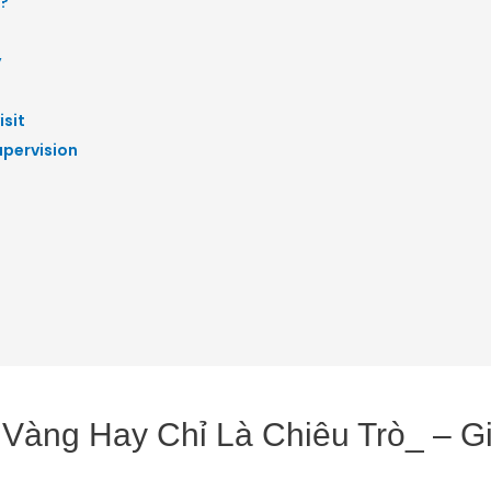
?
y
isit
upervision
Vàng Hay Chỉ Là Chiêu Trò_ – Gi