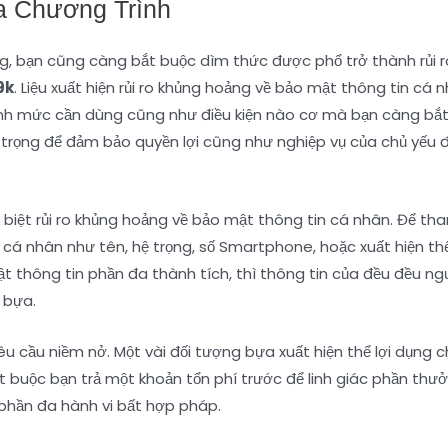
a Chương Trình
g, bạn cũng càng bắt buộc dìm thức được phổ trở thành rủi r
9k
. Liệu xuất hiện rủi ro khủng hoảng về bảo mật thông tin cá
ành mức cần dùng cũng như điều kiện nào cơ mà bạn càng bắt
 trọng để đảm bảo quyền lợi cũng như nghiệp vụ của chủ yếu 
c biệt rủi ro khủng hoảng về bảo mật thông tin cá nhân. Để t
n cá nhân như tên, hệ trọng, số Smartphone, hoặc xuất hiện t
thông tin phần đa thành tích, thì thông tin của đều đều ngư
 bựa.
êu cầu niềm nở. Một vài đối tượng bựa xuất hiện thể lợi dụng 
bắt buộc bạn trả một khoản tổn phí trước để linh giác phần thư
phần đa hành vi bất hợp pháp.