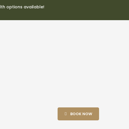
lth options available!
BOOK NOW