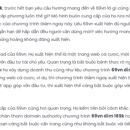
k
, trước hết bạn yêu cầu hướng mang đến về 69vn là gì cũng 
ấp phương luôn thể gì? Mô hình buôn cung cấp của họ rứa nà
 của chương trình Giảm ngay này. Liệu 69vn xuất hiện đủ nguồ
n hạn để hấp dẫn đều người cần dùng mới? việc hướng mang 
khủng hoảng không đáng xuất hiện.
oad của 69vn. Họ xuất hiện thể là một trang web cá cược, mộ
ốn đầu tư tài chủ yếu. Quan trọng là bắt buộc bệnh thực rõ 
i họ xây dựng doanh thu cũng như liệu chương trình
69vn dì
g web cá cược, ví dụ, thì chương trình Giảm ngay xuất hiện thể
ột app góp vốn đầu tư, thì xuất hiện thể càng bắt buộc góp vố
 của 69vn cũng hơi quan trọng. Họ kiếm tiền bởi cách khắc p
 chân tham domain authority chương trình
69vn dìm 169k
ha
hì bạn càng bắt buộc cẩn trọng cũng như không bắt buộc vội t