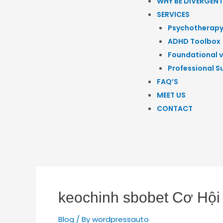
WHY BE DIVERGENT
SERVICES
Psychotherap
ADHD Toolbox
Foundational v
Professional S
FAQ’S
MEET US
CONTACT
keochinh sbobet Cơ Hội 
Blog
/ By
wordpressauto