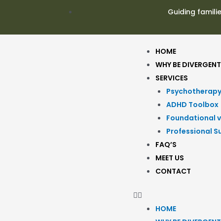
Guiding famili
HOME
WHY BE DIVERGENT
SERVICES
Psychotherap
ADHD Toolbox
Foundational v
Professional S
FAQ’S
MEET US
CONTACT
HOME