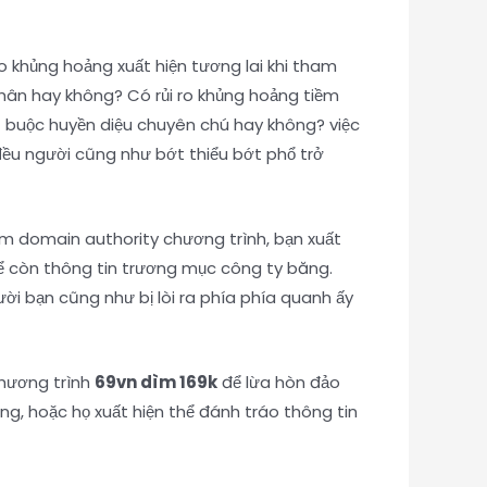
o khủng hoảng xuất hiện tương lai khi tham
 nhân hay không? Có rủi ro khủng hoảng tiềm
 buộc huyền diệu chuyên chú hay không? việc
đều người cũng như bớt thiểu bớt phổ trở
ham domain authority chương trình, bạn xuất
hể còn thông tin trương mục công ty băng.
ời bạn cũng như bị lòi ra phía phía quanh ấy
chương trình
69vn dìm 169k
để lừa hòn đảo
ởng, hoặc họ xuất hiện thể đánh tráo thông tin