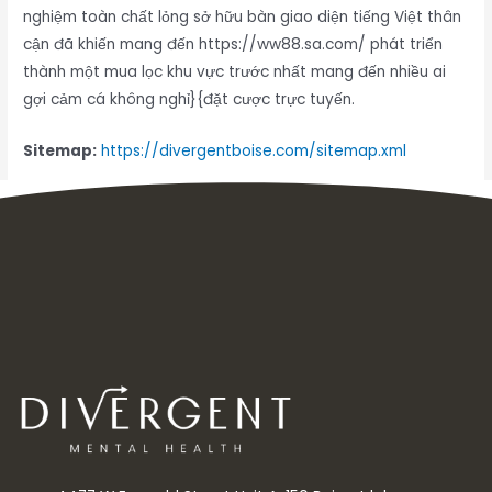
nghiệm toàn chất lỏng sở hữu bàn giao diện tiếng Việt thân
cận đã khiến mang đến https://ww88.sa.com/ phát triển
thành một mua lọc khu vực trước nhất mang đến nhiều ai
gợi cảm cá không nghỉ}{đặt cược trực tuyến.
Sitemap:
https://divergentboise.com/sitemap.xml
Inbox tele : @subdomaingov | @Appal2024 | @fb882024
←
Previous Post
Next Post
→