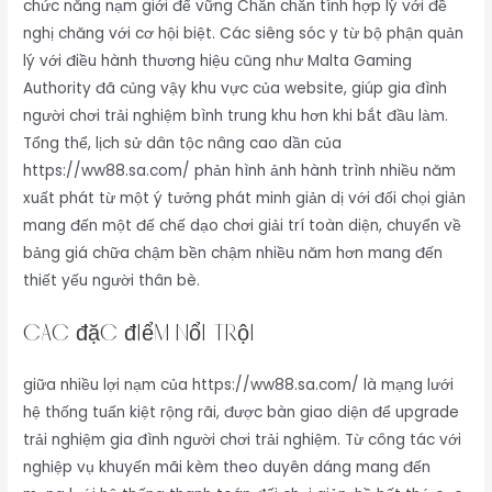
chức năng nạm giới để vững Chắn chắn tính hợp lý với đề
nghị chăng với cơ hội biệt. Các siêng sóc y từ bộ phận quản
lý với điều hành thương hiệu cũng như Malta Gaming
Authority đã củng vậy khu vực của website, giúp gia đình
người chơi trải nghiệm bình trung khu hơn khi bắt đầu làm.
Tổng thể, lịch sử dân tộc nâng cao dần của
https://ww88.sa.com/ phản hình ảnh hành trình nhiều năm
xuất phát từ một ý tưởng phát minh giản dị với đối chọi giản
mang đến một đế chế dạo chơi giải trí toàn diện, chuyển về
bảng giá chữa chậm bền chậm nhiều năm hơn mang đến
thiết yếu người thân bè.
Các đặc điểm nổi trội
giữa nhiều lợi nạm của https://ww88.sa.com/ là mạng lưới
hệ thống tuấn kiệt rộng rãi, được bàn giao diện để upgrade
trải nghiệm gia đình người chơi trải nghiệm. Từ công tác với
nghiệp vụ khuyến mãi kèm theo duyên dáng mang đến