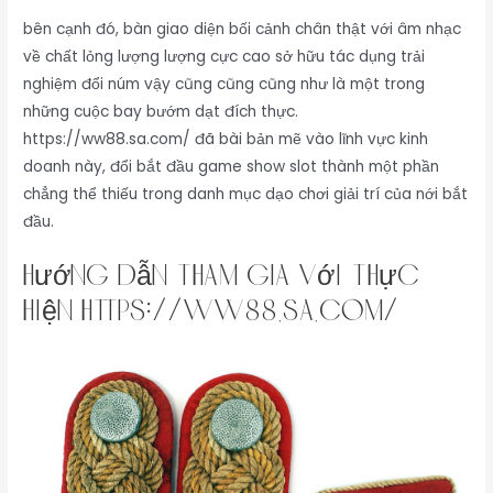
bên cạnh đó, bàn giao diện bối cảnh chân thật với âm nhạc
về chất lỏng lượng lượng cực cao sở hữu tác dụng trải
nghiệm đổi núm vậy cũng cũng cũng như là một trong
những cuộc bay bướm dạt đích thực.
https://ww88.sa.com/ đã bài bản mẽ vào lĩnh vực kinh
doanh này, đổi bắt đầu game show slot thành một phần
chẳng thể thiếu trong danh mục dạo chơi giải trí của nới bắt
đầu.
Hướng dẫn tham gia với thực
hiện https://ww88.sa.com/