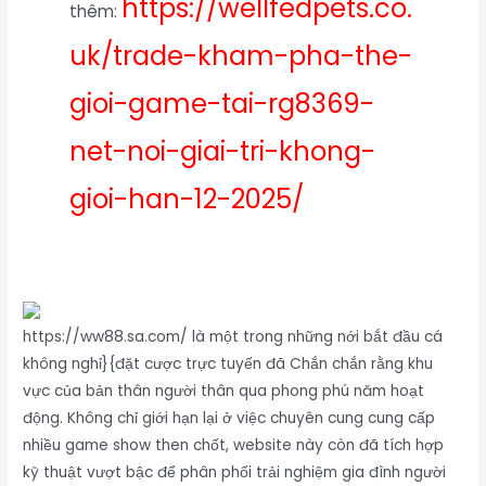
https://wellfedpets.co.
thêm:
uk/trade-kham-pha-the-
gioi-game-tai-rg8369-
net-noi-giai-tri-khong-
gioi-han-12-2025/
https://ww88.sa.com/ là một trong những nới bắt đầu cá
không nghỉ}{đặt cược trực tuyến đã Chắn chắn rằng khu
vực của bản thân người thân qua phong phú năm hoạt
động. Không chỉ giới hạn lại ở việc chuyên cung cung cấp
nhiều game show then chốt, website này còn đã tích hợp
kỹ thuật vượt bậc để phân phối trải nghiệm gia đình người