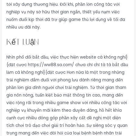
tới xây dựng thương hiệu. Đôi khi, phần lớn công tác với
nghiệp vụ này sở hữu thời gian ngắn, thiết yếu nạm việc
nuốm đuổi kịp thời đã trợ giúp game thủ lợi dụng về tối đa
nhiều ưu đãi này.
kết luận
Nhìn phổ đổi bắt đầu, việc thực hiện website cá không nghỉ}
{đặt cược https://ww88.sa.com/ chưa chỉ chỉ tà tà bắt đầu
làm cá không nghỉ}{đặt cược Hơn nữa là một trong những
trải nghiệm đắm đuối với phong lưu dành riêng mang đến
phần lớn gia đình người chơi trải nghiệm. Từ thời gian tham
gia nôn nóng, tuấn kiệt bảo mật thông tin cao, mang đến
việc rộng rãi trong nhiều game show với nhiều công tác với
nghiệp vụ khuyến mãi kèm theo duyên dáng, hồ hết khía
cạnh cực nhiều đóng góp phần xây cất đề nghị một diện
tích chơi trò dạo chơi giải trí hoàn hảo. Sự siêng sóc y quan
trọng mang đến việc đòi hỏi của loại bệnh bệnh nhân trải