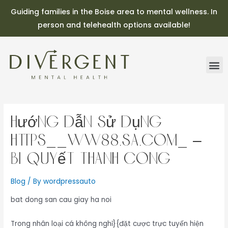
Guiding families in the Boise area to mental wellness. In
person and telehealth options available!
Hướng Dẫn Sử Dụng
https__ww88.sa.com_ –
Bí Quyết Thành Công
Blog
/ By
wordpressauto
bat dong san cau giay ha noi
Trong nhân loại cá không nghỉ}{đặt cược trực tuyến hiện