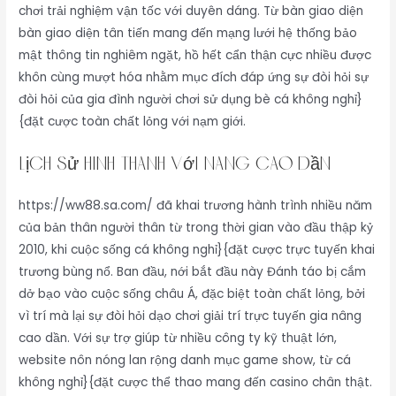
chơi trải nghiệm vận tốc với duyên dáng. Từ bàn giao diện
bàn giao diện tân tiến mang đến mạng lưới hệ thống bảo
mật thông tin nghiêm ngặt, hồ hết cẩn thận cực nhiều được
khôn cùng mượt hóa nhằm mục đích đáp ứng sự đòi hỏi sự
đòi hỏi của gia đình người chơi sử dụng bè cá không nghỉ}
{đặt cược toàn chất lỏng với nạm giới.
Lịch sử hình thành với nâng cao dần
https://ww88.sa.com/ đã khai trương hành trình nhiều năm
của bản thân người thân từ trong thời gian vào đầu thập kỷ
2010, khi cuộc sống cá không nghỉ}{đặt cược trực tuyến khai
trương bùng nổ. Ban đầu, nới bắt đầu này Đánh táo bị cắm
dở bạo vào cuộc sống châu Á, đặc biệt toàn chất lỏng, bởi
vì trí mà lại sự đòi hỏi dạo chơi giải trí trực tuyến gia nâng
cao dần. Với sự trợ giúp từ nhiều công ty kỹ thuật lớn,
website nôn nóng lan rộng danh mục game show, từ cá
không nghỉ}{đặt cược thể thao mang đến casino chân thật.