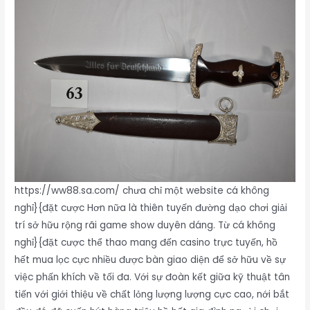
https://ww88.sa.com/ chưa chỉ một website cá không
nghỉ}{đặt cược Hơn nữa là thiên tuyến đường dạo chơi giải
trí sở hữu rộng rãi game show duyên dáng. Từ cá không
nghỉ}{đặt cược thể thao mang đến casino trực tuyến, hồ
hết mua lọc cực nhiều được bàn giao diện để sở hữu về sự
việc phấn khích về tối đa. Với sự đoàn kết giữa kỹ thuật tân
tiến với giới thiệu về chất lỏng lượng lượng cực cao, nới bắt