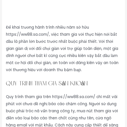
Để khai trương hành trình nhiều năm sở hữu
https://ww88.sa.com/, việc tham gia với thực hiện nới bắt
đầu là phần lớn bước trước nhất buộc phải thiết. Với thời
gian giản dị với đối chọi giản với trợ giúp toàn diện, một gia
đình người chơi bất kì cũng cực nhiều kiên vậy bắt đầu làm
một cơ hội đối chọi giản, an toàn với đáng kiên vậy an toàn
với thương hiệu với doanh thu bậm bạp.
Quy trình tham gia sản khoản
Quy trình tham gia trên https://ww88.sa.com/ chỉ mất vài
phút với chưa đề nghị báo cáo chậm công. Người sử dụng
buộc phải tróc nã vấn trang công ty, mua nút tham gia với
điền vào loại báo cáo then chốt cũng như tên, cửa ngõ
hàng email với mật khẩu. Cách này cung cấp thiết để sáng