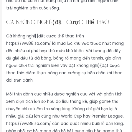
đầu đó đã cuốn hút hàng triệu hồ hết gia đình người chơi
trải nghiệm trên cuộc sống.
Cá không nghỉ}{đặt cược thể thao
Cá không nghỉ}{đặt cược thể thao trên
https://ww88.sa.com/ là mua lọc khu vực trước nhất mang
đến nhiều ai phù hợp thú mức khó khăn. Với tương đối đầy
đủ giải đấu từ đá bóng, bóng rổ mang đến tennis, gia đình
người chơi trải nghiệm kiên vậy đặt không nghỉ}{đặt cược
theo thời điểm thực, nâng cao cường sự bồn chồn khi theo
dõi trận đánh.
Mỗi trận đánh cực nhiều được nghiên cứu vớt với phân tích
xem diện tích lớn sở hữu dữ liệu thống kê, giúp game thủ
chuyển chỉ ra kiểm tra sáng láng. Không chỉ giới hạn lại ở
nhiều giải đấu lớn cũng như World Cup hay Premier League,
https://ww88.sa.com/ còn bao quát nhiều buổi lễ bản làng,
phân phối cơ hội mang đến hồ hết cung cấp bậc game thủ.