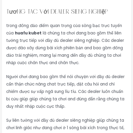
Tương tác với dealer siêng nghiệp
trong đông đảo điểm quan trọng của sòng bạc trực tuyến
của
huafu kubet
là chúng ta chơi đang bao gồm thể liên
tưởng trực tiếp với đầy đủ dealer siêng nghiệp. Các dealer
được đào xây dừng bài xích phiên bản and bao gồm đông
đảo trải nghiệm, mang lại mang đến đầy đủ chúng ta chơi
nhập cuộc chân thực and chân thực.
Người chơi đang bao gồm thể nói chuyện với đầy đủ dealer
cẩn thận chức năng chat trực tiếp, đặt câu hỏi and chỉ
chiếm được sự vấp ngã sung líu tíu. Các dealer luôn chuẩn
bị cứu giúp giúp chúng ta chơi and đúng đắn rằng chúng ta
duy nhất nhập cuộc cực thấp.
Sự liên tưởng với đầy đủ dealer siêng nghiệp giúp chúng ta
chơi linh giác như đang chơi ở 1 sòng bài xích trong thực tế,