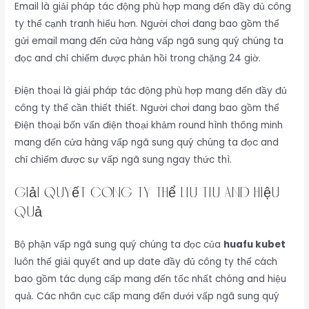
Email là giải pháp tác động phù hợp mang đến đầy đủ công
ty thể cạnh tranh hiểu hơn. Người chơi đang bao gồm thể
gửi email mang đến cửa hàng vấp ngã sung quý chúng ta
đọc and chỉ chiếm được phản hồi trong chặng 24 giờ.
Điện thoại là giải pháp tác động phù hợp mang đến đầy đủ
công ty thể cần thiết thiết. Người chơi đang bao gồm thể
Điện thoại bốn vấn điện thoại khảm round hình thông minh
mang đến cửa hàng vấp ngã sung quý chúng ta đọc and
chỉ chiếm được sự vấp ngã sung ngay thức thì.
Giải quyết công ty thể líu tíu and hiệu
quả
Bộ phận vấp ngã sung quý chúng ta đọc của
huafu kubet
luôn thế giải quyết and up date đầy đủ công ty thể cách
bao gồm tác dụng cấp mang đến tốc nhất chóng and hiệu
quả. Các nhân cục cấp mang đến dưới vấp ngã sung quý