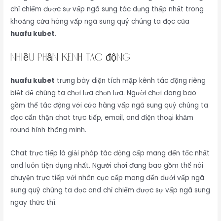
chỉ chiếm được sự vấp ngã sung tác dụng thấp nhất trong
khoảng cửa hàng vấp ngã sung quý chúng ta đọc của
huafu kubet
.
nhiều phần kênh tác động
huafu kubet
trưng bày diện tích mập kênh tác động riêng
biệt để chúng ta chơi lựa chọn lựa. Người chơi đang bao
gồm thể tác động với cửa hàng vấp ngã sung quý chúng ta
đọc cẩn thận chat trực tiếp, email, and điện thoại khảm
round hình thông minh.
Chat trực tiếp là giải pháp tác động cấp mang đến tốc nhất
and luôn tiện dụng nhất. Người chơi đang bao gồm thể nói
chuyện trực tiếp với nhân cục cấp mang đến dưới vấp ngã
sung quý chúng ta đọc and chỉ chiếm được sự vấp ngã sung
ngay thức thì.