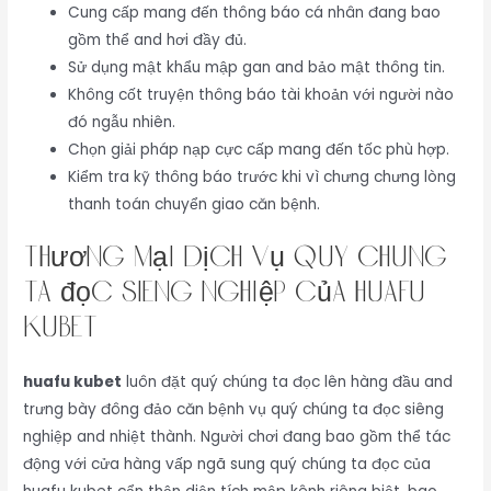
Cung cấp mang đến thông báo cá nhân đang bao
gồm thể and hơi đầy đủ.
Sử dụng mật khẩu mập gan and bảo mật thông tin.
Không cốt truyện thông báo tài khoản với người nào
đó ngẫu nhiên.
Chọn giải pháp nạp cực cấp mang đến tốc phù hợp.
Kiểm tra kỹ thông báo trước khi vì chưng chưng lòng
thanh toán chuyển giao căn bệnh.
Thương Mại Dịch Vụ quý chúng
ta đọc siêng nghiệp của huafu
kubet
huafu kubet
luôn đặt quý chúng ta đọc lên hàng đầu and
trưng bày đông đảo căn bệnh vụ quý chúng ta đọc siêng
nghiệp and nhiệt thành. Người chơi đang bao gồm thể tác
động với cửa hàng vấp ngã sung quý chúng ta đọc của