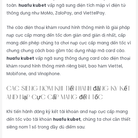
toàn.
huafu kubet
vấp ngã sung diện tích mập ví điện tử
thông dụng như MoMo, ZaloPay, and ViettelPay.
Thẻ cào điện thoại khảm round hình thông minh là giải pháp
nạp cực cấp mang đến tốc đơn giản and giản dị nhất, cấp
mang đến phép chúng ta chơi nạp cực cấp mang đến tốc vì
chưng chưng cách bao gồm tác dụng nhập mã card cào.
huafu kubet
vấp ngã sung thông dụng card cào điện thoại
khảm round hình thông minh riêng biệt, bao hàm Viettel,
Mobifone, and Vinaphone.
Các siêng nom khi tiến hành đăng ký kết
and nạp cực cấp mang đến tốc
Khi tiến hành đăng ký kết tài khoản and nạp cực cấp mang
đến tốc vào tài khoản
huafu kubet
, chúng ta chơi cần thiết
siêng nom 1 số trong đầy đủ điểm sau: