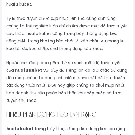
huafu kubet.
Tỷ lệ trực tuyến được cập nhật liên tục, đúng đắn rằng
chúng ta trải nghiệm luôn chỉ chiếm được mật độ trực tuyến
cực thấp. huafu kubet cũng trưng bày thông dụng kèo
riêng biệt, trong khoảng kèo châu Á, kèo châu Âu mang lại
kèo tài xỉu, kèo chấp, and thông dụng kèo khác.
Người chơi đang bao gồm thể so sánh mật độ trực tuyến
của
huafu kubet
với đầy đủ siêng làn da loại khác để đúng
đắn rằng chúng ta đang chỉ chiếm được mật độ trực tuyến
tác dụng thấp nhất. Điều này giúp chúng ta chơi mập nhất
hóa doanh thu của phiên bản thân khi nhập cuộc cá trực
tuyến thể thao.
nhiều phần dòng kèo lan rộng
huafu kubet
trưng bày 1 loạt đông đảo dòng kèo lan rộng