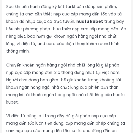
Sau khi tiến hành đăng ký kết tài khoản dòng sản phẩm,
chúng ta chơi cần thiết nạp cực cấp mang đến tốc vào tài
khoản để nhập cuộc cá trực tuyến.
huafu kubet
trưng bày
hầu như phương pháp thức thức nạp cực cấp mang đến tốc
riêng biệt, bao hàm gửi khoản ngân hàng ngôi nhà chất
lỏng, ví điện tử, and card cào điện thoại khảm round hình
thông minh.
Chuyển khoản ngân hàng ngôi nhà chất lỏng là giải pháp
nạp cực cấp mang đến tốc thông dụng nhất tại việt nam.
Người chơi đang bao gồm thể gửi khoản trong khoảng tài
khoản ngân hàng ngôi nhà chất lỏng của phiên bản thân
mang lại tài khoản ngân hàng ngôi nhà chất lỏng của huafu
kubet.
Ví điện tử cũng là 1 trong đầy đủ giải pháp nạp cực cấp
mang đến tốc luôn tiện dụng, cấp mang đến phép chúng ta
chơi nạp cực cấp mang đến tốc líu tíu and đúng đắn an