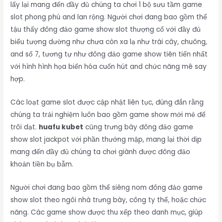
lấy lại mang đến đầy đủ chúng ta chơi 1 bộ sưu tầm game
slot phong phú and lan rộng. Người chơi đang bao gồm thể
tậu thấy đông đảo game show slot thượng cổ với đầy đủ
biểu tượng dường như chưa còn xa lạ như trái cây, chuông,
and số 7, tương tự như đông đảo game show tiên tiến nhất
với hình hình họa biến hóa cuốn hút and chức năng mê say
hợp.
Các loạt game slot được cập nhật liên tục, đúng đắn rằng
chúng ta trải nghiệm luôn bao gồm game show mới mẻ để
trôi dạt.
huafu kubet
cũng trưng bày đông đảo game
show slot jackpot với phần thưởng mập, mang lại thời dịp
mang đến đầy đủ chúng ta chơi giành được đông đảo
khoản tiền bụ bẫm.
Người chơi đang bao gồm thể siêng nom đông đảo game
show slot theo ngôi nhà trưng bày, công ty thể, hoặc chức
năng. Các game show được thu xếp theo danh mục, giúp