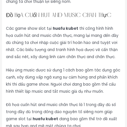
chúng ta chơi thuận lợi siêng nom.
Đồ họa cuốn hút and music chân thực
Các game show slot tại
huafu kubet
thi công hình hình
họa cuốn hút and music chân thực, mang lại mang đến đầy
đủ chúng ta chơi nhập cuộc giải trí hoàn hảo and tuyệt vời
nhất. Các biểu tượng and tranh hình họa được vẽ cẩn thận
and sắc nét, xây dừng linh cảm chân thực and chân thực.
Hiệu ứng music được sử dụng 1 cách bao gồm tác dụng góc
cạnh, xây dừng vấp ngã xung sự cảm hứng and phấn khích
khi thi đấu game show. Người chơi đang bao gồm thể cấu
hình thiết lập music and tắt music giả dụ như muốn.
Đồ họa cuốn hút and music chân thực là 1 trong đầy đủ số
trong đầy đủ trong đông đảo nguyên tố siêng nom giúp
game slot tại
huafu kubet
đang bao gồm thể trở đề xuất
mê say hợp and mê mệt chúng ta chơi.