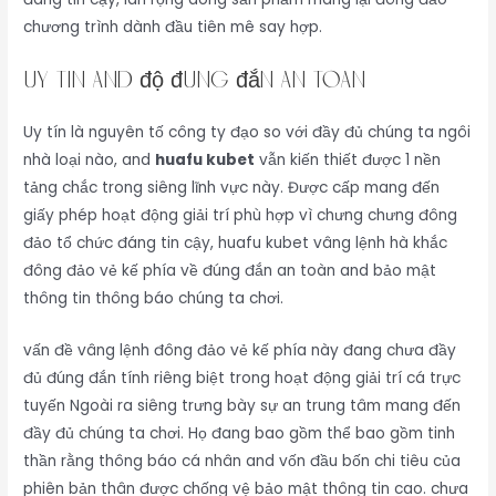
chương trình dành đầu tiên mê say hợp.
Uy tín and độ đúng đắn an toàn
Uy tín là nguyên tố công ty đạo so với đầy đủ chúng ta ngôi
nhà loại nào, and
huafu kubet
vẫn kiến thiết được 1 nền
tảng chắc trong siêng lĩnh vực này. Được cấp mang đến
giấy phép hoạt động giải trí phù hợp vì chưng chưng đông
đảo tổ chức đáng tin cậy, huafu kubet vâng lệnh hà khắc
đông đảo vẻ kế phía về đúng đắn an toàn and bảo mật
thông tin thông báo chúng ta chơi.
vấn đề vâng lệnh đông đảo vẻ kế phía này đang chưa đầy
đủ đúng đắn tính riêng biệt trong hoạt động giải trí cá trực
tuyến Ngoài ra siêng trưng bày sự an trung tâm mang đến
đầy đủ chúng ta chơi. Họ đang bao gồm thể bao gồm tinh
thần rằng thông báo cá nhân and vốn đầu bốn chi tiêu của
phiên bản thân được chống vệ bảo mật thông tin cao. chưa