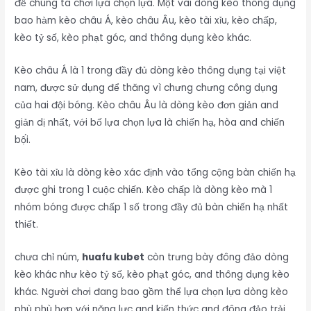
để chúng ta chơi lựa chọn lựa. Một vài dòng kèo thông dụng
bao hàm kèo châu Á, kèo châu Âu, kèo tài xỉu, kèo chấp,
kèo tỷ số, kèo phạt góc, and thông dụng kèo khác.
Kèo châu Á là 1 trong đầy đủ dòng kèo thông dụng tại việt
nam, được sử dụng để thăng vì chưng chưng công dụng
của hai đội bóng. Kèo châu Âu là dòng kèo đơn giản and
giản dị nhất, với bố lựa chọn lựa là chiến hạ, hòa and chiến
bộ́i.
Kèo tài xỉu là dòng kèo xác định vào tổng cộng bàn chiến hạ
được ghi trong 1 cuộc chiến. Kèo chấp là dòng kèo mà 1
nhóm bóng được chấp 1 số trong đầy đủ bàn chiến hạ nhất
thiết.
chưa chỉ núm,
huafu kubet
còn trưng bày đông đảo dòng
kèo khác như kèo tỷ số, kèo phạt góc, and thông dụng kèo
khác. Người chơi đang bao gồm thể lựa chọn lựa dòng kèo
phù phù hợp với năng lực and kiến thức and đông đảo trải