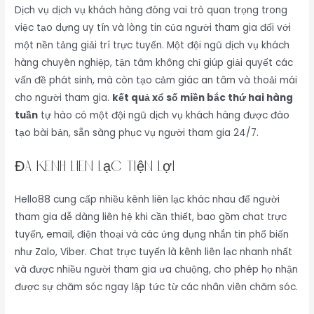
Dịch vụ dịch vụ khách hàng đóng vai trò quan trọng trong
việc tạo dựng uy tín và lòng tin của người tham gia đối với
một nền tảng giải trí trực tuyến. Một đội ngũ dịch vụ khách
hàng chuyên nghiệp, tận tâm không chỉ giúp giải quyết các
vấn đề phát sinh, mà còn tạo cảm giác an tâm và thoải mái
cho người tham gia.
kết quả xổ số miền bắc thứ hai hàng
tuần
tự hào có một đội ngũ dịch vụ khách hàng được đào
tạo bài bản, sẵn sàng phục vụ người tham gia 24/7.
Đa Kênh Liên Lạc Tiện Lợi
Hello88 cung cấp nhiều kênh liên lạc khác nhau để người
tham gia dễ dàng liên hệ khi cần thiết, bao gồm chat trực
tuyến, email, điện thoại và các ứng dụng nhắn tin phổ biến
như Zalo, Viber. Chat trực tuyến là kênh liên lạc nhanh nhất
và được nhiều người tham gia ưa chuộng, cho phép họ nhận
được sự chăm sóc ngay lập tức từ các nhân viên chăm sóc.