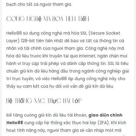
bạch cho tất cả người tham gia.
Công Nghệ Mã Hóa Tiên Tiến
Hello88 sử dụng công nghệ mã hóa SSL (Secure Socket
Layer) 128-bit tiên tiến nhất để bảo vệ tất cả thông tin cá
nhân và tài chính của người tham gia. Công nghệ này mã
hóa dữ liệu trước khi truyền tải qua internet, ngăn chặn mọi
hành vi truy cập trái phép và đánh cắp thông tin. SSL là tiêu
chuẩn giữ kín dữ liệu hàng đầu trong ngành công nghiệp giải
trí trực tuyến, và việc Hello88 áp dụng công nghệ này cho
thấy sự cam kết của họ đối với vấn đề giữ kín dữ liệu.
Hệ Thống Xác Thực Hai Lớp
Để tăng cường giữ kín dữ liệu tài khoản,
giao diện chính
Hello88
cung cấp hệ thống xác thực hai lớp (2FA). Khi kích
hoạt tính năng này, người tham gia sẽ cần nhập một mã