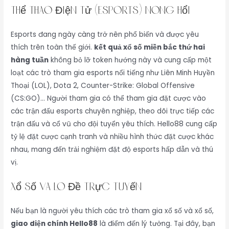
Thể Thao Điện Tử (Esports) Nóng Hổi
Esports đang ngày càng trở nên phổ biến và được yêu
thích trên toàn thế giới.
kết quả xổ số miền bắc thứ hai
hàng tuần
không bỏ lỡ token hướng này và cung cấp một
loạt các trò tham gia esports nổi tiếng như Liên Minh Huyền
Thoại (LOL), Dota 2, Counter-Strike: Global Offensive
(CS:GO)… Người tham gia có thể tham gia đặt cược vào
các trận đấu esports chuyên nghiệp, theo dõi trực tiếp các
trận đấu và cổ vũ cho đội tuyển yêu thích. Hello88 cung cấp
tỷ lệ đặt cược cạnh tranh và nhiều hình thức đặt cược khác
nhau, mang đến trải nghiệm đặt độ esports hấp dẫn và thú
vị.
Xổ Số và Lô Đề Trực Tuyến
Nếu bạn là người yêu thích các trò tham gia xổ số và xổ số,
giao diện chính Hello88
là điểm đến lý tưởng. Tại đây, bạn