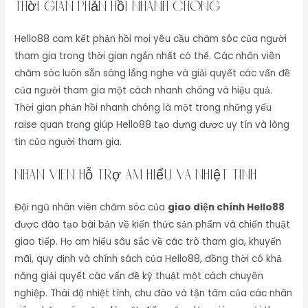
Thời Gian Phản Hồi Nhanh Chóng
Hello88 cam kết phản hồi mọi yêu cầu chăm sóc của người
tham gia trong thời gian ngắn nhất có thể. Các nhân viên
chăm sóc luôn sẵn sàng lắng nghe và giải quyết các vấn đề
của người tham gia một cách nhanh chóng và hiệu quả.
Thời gian phản hồi nhanh chóng là một trong những yếu
raise quan trọng giúp Hello88 tạo dựng được uy tín và lòng
tin của người tham gia.
Nhân Viên Hỗ Trợ Am Hiểu và Nhiệt Tình
Đội ngũ nhân viên chăm sóc của
giao diện chính Hello88
được đào tạo bài bản về kiến thức sản phẩm và chiến thuật
giao tiếp. Họ am hiểu sâu sắc về các trò tham gia, khuyến
mãi, quy định và chính sách của Hello88, đồng thời có khả
năng giải quyết các vấn đề kỹ thuật một cách chuyên
nghiệp. Thái độ nhiệt tình, chu đáo và tận tâm của các nhân