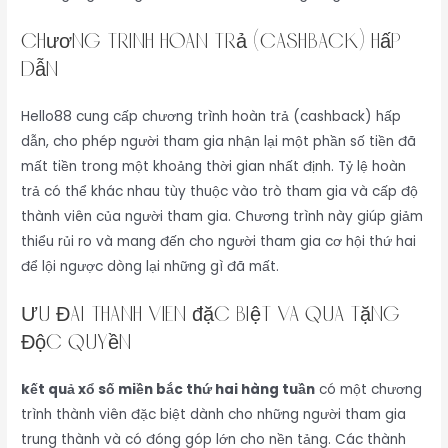
Chương Trình Hoàn Trả (Cashback) Hấp
Dẫn
Hello88 cung cấp chương trình hoàn trả (cashback) hấp
dẫn, cho phép người tham gia nhận lại một phần số tiền đã
mất tiền trong một khoảng thời gian nhất định. Tỷ lệ hoàn
trả có thể khác nhau tùy thuộc vào trò tham gia và cấp độ
thành viên của người tham gia. Chương trình này giúp giảm
thiểu rủi ro và mang đến cho người tham gia cơ hội thứ hai
để lội ngược dòng lại những gì đã mất.
Ưu Đãi thành viên đặc biệt và Quà Tặng
Độc Quyền
kết quả xổ số miền bắc thứ hai hàng tuần
có một chương
trình thành viên đặc biệt dành cho những người tham gia
trung thành và có đóng góp lớn cho nền tảng. Các thành