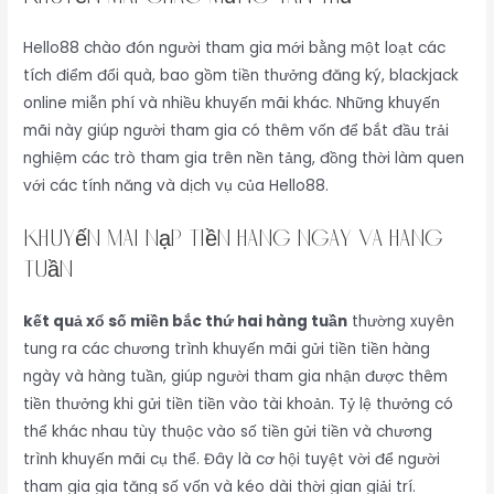
Hello88 chào đón người tham gia mới bằng một loạt các
tích điểm đổi quà, bao gồm tiền thưởng đăng ký, blackjack
online miễn phí và nhiều khuyến mãi khác. Những khuyến
mãi này giúp người tham gia có thêm vốn để bắt đầu trải
nghiệm các trò tham gia trên nền tảng, đồng thời làm quen
với các tính năng và dịch vụ của Hello88.
Khuyến Mãi Nạp Tiền Hàng Ngày và Hàng
Tuần
kết quả xổ số miền bắc thứ hai hàng tuần
thường xuyên
tung ra các chương trình khuyến mãi gửi tiền tiền hàng
ngày và hàng tuần, giúp người tham gia nhận được thêm
tiền thưởng khi gửi tiền tiền vào tài khoản. Tỷ lệ thưởng có
thể khác nhau tùy thuộc vào số tiền gửi tiền và chương
trình khuyến mãi cụ thể. Đây là cơ hội tuyệt vời để người
tham gia gia tăng số vốn và kéo dài thời gian giải trí.