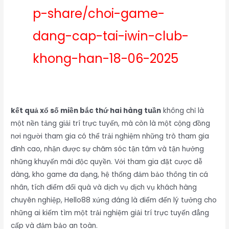
p-share/choi-game-
dang-cap-tai-iwin-club-
khong-han-18-06-2025
kết quả xổ số miền bắc thứ hai hàng tuần
không chỉ là
một nền tảng giải trí trực tuyến, mà còn là một cộng đồng
nơi người tham gia có thể trải nghiệm những trò tham gia
đỉnh cao, nhận được sự chăm sóc tận tâm và tận hưởng
những khuyến mãi độc quyền. Với tham gia đặt cược dễ
dàng, kho game đa dạng, hệ thống đảm bảo thông tin cá
nhân, tích điểm đổi quà và dịch vụ dịch vụ khách hàng
chuyên nghiệp, Hello88 xứng đáng là điểm đến lý tưởng cho
những ai kiếm tìm một trải nghiệm giải trí trực tuyến đẳng
cấp và đảm bảo an toàn.