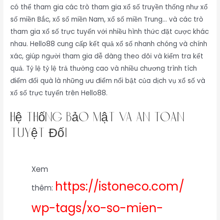
có thể tham gia các trò tham gia xổ số truyền thống như xổ
số miền Bắc, xổ số miền Nam, xổ số miền Trung… và các trò
tham gia xổ số trực tuyến với nhiều hình thức đặt cược khác
nhau. Hello88 cung cấp kết quả xổ số nhanh chóng và chính
xác, giúp người tham gia dễ dàng theo dõi và kiểm tra kết
quả. Tỷ lệ tỷ lệ trả thưởng cao và nhiều chương trình tích
điểm đổi quà là những ưu điểm nổi bật của dịch vụ xổ số và
xổ số trực tuyến trên Hello88.
Hệ Thống Bảo Mật và An Toàn
Tuyệt Đối
Xem
https://istoneco.com/
thêm:
wp-tags/xo-so-mien-