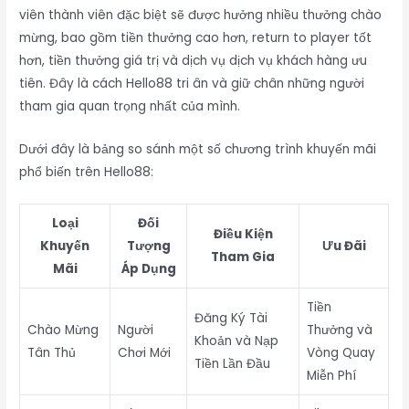
viên thành viên đặc biệt sẽ được hưởng nhiều thưởng chào
mừng, bao gồm tiền thưởng cao hơn, return to player tốt
hơn, tiền thưởng giá trị và dịch vụ dịch vụ khách hàng ưu
tiên. Đây là cách Hello88 tri ân và giữ chân những người
tham gia quan trọng nhất của mình.
Dưới đây là bảng so sánh một số chương trình khuyến mãi
phổ biến trên Hello88:
Loại
Đối
Điều Kiện
Khuyến
Tượng
Ưu Đãi
Tham Gia
Mãi
Áp Dụng
Tiền
Đăng Ký Tài
Chào Mừng
Người
Thưởng và
Khoản và Nạp
Tân Thủ
Chơi Mới
Vòng Quay
Tiền Lần Đầu
Miễn Phí