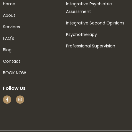
Home
Integrative Psychiatric
Assessment
About
Integrative Second Opinions
Services
Psychotherapy
FAQ's
Professional Supervision
Blog
Contact
BOOK NOW
Follow Us