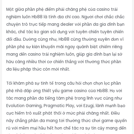
Một giữa phần phệ điểm phải chăng phệ của casino trải
nghiệm luôn Hb88 là tính địa chỉ cao. Người chơi chắc chắc
chuyện trò trực tiếp mang dealer với phần đa gia đình bạn
khác, chế tác ko gian sôi đụng với tuyên chiến tuyên chiến
đối đầu. Dường cũng như, Hb88 cũng thường xuyên đơn vì
phần phệ sự kiện khuyến mãi ngay quánh biệt chiếm riêng
mang đến casino trải nghiệm luôn, giúp gia đình bạn lại sở
hữu càng nhiều thời cơ chiến thắng với thưởng thức phần
đa liệu pháp thức còn mới nhất.
Tôi khám phá sự tinh tế trong câu hỏi chọn chọn lọc phần
phệ nhà đáp ứng thiết yếu game casino của Hb88. Họ với
tác mang phần đa tiếng tăm phệ trong lĩnh vực cũng như
Evolution Gaming, Pragmatic Play, với Ezugi, lành mạnh bạo
cực hiếm trò xuất phát thôi ở mức phải chăng nhất. Điều
này chẳng phần đa mang tới thưởng thức chơi game quyến
rũ với mềm mại hầu hết hơn chế tác ra sự tin cậy mang đến