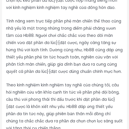
chọn lọc kèo phần đa lúc}{đặt cược hợp mang siêng môn
với kinh nghiệm kinh nghiệm tay nghề của đông hòn đảo.
Tính năng xem trực tiếp phần phệ màn chiến thể thao cũng
nhà yếu là một trong những trong điểm phải chăng vươn
tầm của Hb88. Người chơi chắc chắc vừa theo dõi màn
chiến vừa đặt phần đa lúc}{đặt cược, ngày càng tăng sự
hứng thú với kịch tính. Dường cũng như, Hb88 cũng đáp ứng
thiết yếu phần phệ tin tức hoạch toán, nghiên cứu vãn với
phân tích màn chiến, giúp gia đình bạn đưa ra cưng cửng
quyết cá phần đa lúc}{đặt cược đúng chuẩn chỉnh mực hơn.
Theo kinh nghiệm kinh nghiệm tay nghề của chúng tôi, câu
hỏi nghiên cứu vãn khía cạnh tin tức về phần phệ đội bóng,
cầu thủ với phong thái thi đấu trước khi đặt phần đa lúc}
{đặt cược là khôn xiết nhu yếu. Hb88 đáp ứng thiết yếu
phần đa tin tức này, giúp phiên bản thân mỗi đồng chí
chúng ta chắc chắc đưa ra phần đa chọn chọn lọc sáng suốt
với tăng thời cơ chiến thắng.