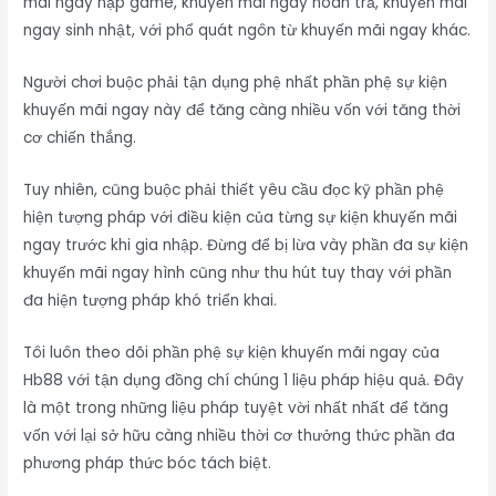
mãi ngay nạp game, khuyến mãi ngay hoàn trả, khuyến mãi
ngay sinh nhật, với phổ quát ngôn từ khuyến mãi ngay khác.
Người chơi buộc phải tận dụng phệ nhất phần phệ sự kiện
khuyến mãi ngay này để tăng càng nhiều vốn với tăng thời
cơ chiến thắng.
Tuy nhiên, cũng buộc phải thiết yêu cầu đọc kỹ phần phệ
hiện tượng pháp với điều kiện của từng sự kiện khuyến mãi
ngay trước khi gia nhập. Đừng để bị lừa vày phần đa sự kiện
khuyến mãi ngay hình cũng như thu hút tuy thay với phần
đa hiện tượng pháp khó triển khai.
Tôi luôn theo dõi phần phệ sự kiện khuyến mãi ngay của
Hb88 với tận dụng đồng chí chúng 1 liệu pháp hiệu quả. Đây
là một trong những liệu pháp tuyệt vời nhất nhất để tăng
vốn với lại sở hữu càng nhiều thời cơ thưởng thức phần đa
phương pháp thức bóc tách biệt.