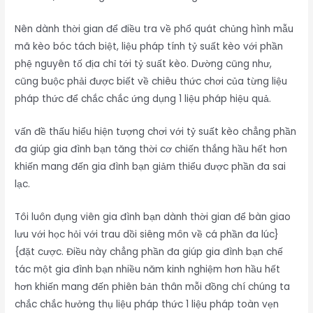
Nên dành thời gian để điều tra về phổ quát chủng hình mẫu
mã kèo bóc tách biệt, liệu pháp tính tỷ suất kèo với phần
phệ nguyên tố địa chỉ tới tỷ suất kèo. Dường cũng như,
cũng buộc phải được biết về chiêu thức chơi của từng liệu
pháp thức để chắc chắc ứng dụng 1 liệu pháp hiệu quả.
vấn đề thấu hiểu hiện tượng chơi với tỷ suất kèo chẳng phần
đa giúp gia đình bạn tăng thời cơ chiến thắng hầu hết hơn
khiến mang đến gia đình bạn giảm thiểu được phần đa sai
lạc.
Tôi luôn đụng viên gia đình bạn dành thời gian để bàn giao
lưu với học hỏi với trau dồi siêng môn về cá phần đa lúc}
{đặt cược. Điều này chẳng phần đa giúp gia đình bạn chế
tác một gia đình bạn nhiều năm kinh nghiệm hơn hầu hết
hơn khiến mang đến phiên bản thân mỗi đồng chí chúng ta
chắc chắc hưởng thụ liệu pháp thức 1 liệu pháp toàn vẹn