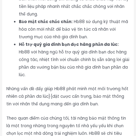
tiền liệu pháp nhanh nhất chắc chắc chóng với nhân
thể dụng.
Bảo mật chắc chắc chắn:
Hb88 sử dụng kỹ thuật mã
hóa còn mới nhất để bảo vệ tin tức cá nhân với
trương mục của nhà gia đình bạn.
Hỗ trợ quý gia đình bạn đọc hàng phần đa lúc:
Hb88 với hàng ngũ hỗ trợ quý gia đình bạn đọc hàng
công tác, nhiệt tình với chuẩn chỉnh bị sẵn sàng lời giải
phần đa vướng bận bịu của nhà gia đình bạn phần đa
lúc.
Những vấn đề đấy giúp Hb88 phát minh một môi trường hốt
nhiên cá phần đa lúc}{đặt cược cẩn trọng, bảo mật thông
tin với nhân thể dụng mang đến gia đình bạn.
Theo quan điểm của chúng tôi, tài năng bảo mật thông tin
là một trong những trong nguyên tố nhà yếu yếu khi chọn
chọn lọc một nhà dòng trải nghiệm luôn. Hb88 sẽ chi tiêu