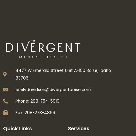
←
Previous Post
Next Post
→
4477 W Emerald Street Unit A-150 Boise, Idaho
83706
emilydavidson@divergentboise.com
Phone: 208-754-5919
Fax: 208-273-4869
Quick Links
Services