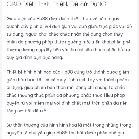
Giao Diện Thân Thiện, Dễ Sử Dụng
Giao diện của Hb88 được kiến thiết theo vẻ nằm ngay
quanh đấy giản dị với đơn giản với đơn giản, trực giác với dễ
sử dụng. Người chơi chắc chắc nhân thể dụng chọn thấy
phần đa phương pháp thức ngưỡng mộ, triển khai phần phệ
thương lượng nạp/lấy tiền với địa chỉ cần thành phần hỗ trợ
quý gia đình bạn đọc hàng.
Thiết kế hình hình họa của Hb88 cũng trở thành được giảm
giảm hóa bao tất cả cả máy tính xách tay với thành phẩm
di đụng, giúp phiên bản thân mỗi đồng chí chúng ta chắc
chắc thưởng thức phần đa phương pháp thức 1 liệu pháp
quyến rũ với mềm mại với dính chặt mặt trên phần đa nền
tảng nơi bắt đầu rễ.
Sự thân thương của hình hình họa là một trong những trong
nguyên tố nhu yếu giúp Hb88 thu hút được phần phệ gia