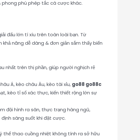
& phong phú phép tắc cá cược khác.
 đấu lớn tí xíu trên toàn loài bạn. Từ
ồm khả năng dễ dàng & đơn giản sắm thấy biển
u nhất trên thị phần, giúp người nghịch rẻ
u Á, kèo châu Âu, kèo tài xỉu,
go88 go88c
 kèo tỉ số xác thực, kiến thiết rộng lớn sự
gồm đội hình ra sân, thực trạng hàng ngũ,
định sáng suốt khi đặt cược.
 ý thể thao cuồng nhiệt không tính ra sở hữu