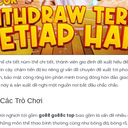
 chi tiết núm thể chi tiết, thành viên gia đình đề xuất hiểu đ
n cậy. chậm tiến độ ko riêng gì vấn đề chuyên đề xuất tới ph
oàn, bảo mật công rộng lớn phân minh trong đông hòn đảo gia
 này & sản xuất đề nghị một nguồn nơi bắt đầu chắc chắc.
 Các Trò Chơi
người nghịch tới gồm
go88 go88c top
bao gồm là vấn đề nhiều
 những môn thể thao bình thường cũng như bóng đá, bóng rổ,