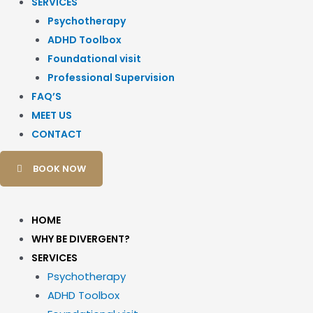
SERVICES
Psychotherapy
ADHD Toolbox
Foundational visit
Professional Supervision
FAQ’S
MEET US
CONTACT
BOOK NOW
HOME
WHY BE DIVERGENT?
SERVICES
Psychotherapy
ADHD Toolbox