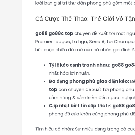
loài bạn giải trí thư dãn phong phú gồm mộ
Cá Cược Thể Thao: Thế Giới Vô Tậ
go88 go88c top
chuyên đề xuất tới một nguồn
Premier League, La Liga, Serie A, tới Champ
hết cuộc chiến đê mê của cá nhân gia đình &
Tỷ lệ kèo cạnh tranh nhau:
go88 go8
nhất hóa lợi nhuận.
Đa dạng phong phú giao diện kèo:
Bê
top
còn chuyên đề xuất tới phong phú gi
cảm hứng & sắm kiếm đến người nghịc
Cập nhật biết tin cấp tốc lẹ:
go88 go8
phong độ của khôn cùng phong phú đội,
Tìm hiểu cá nhân: Sự nhiều dạng trong cá cượ