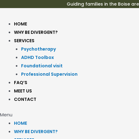
Skip
Guiding families in the Boise ar
to
content
HOME
WHY BE DIVERGENT?
SERVICES
Psychotherapy
ADHD Toolbox
Foundational visit
Professional Supervision
FAQ’S
MEET US
CONTACT
Menu
HOME
WHY BE DIVERGENT?