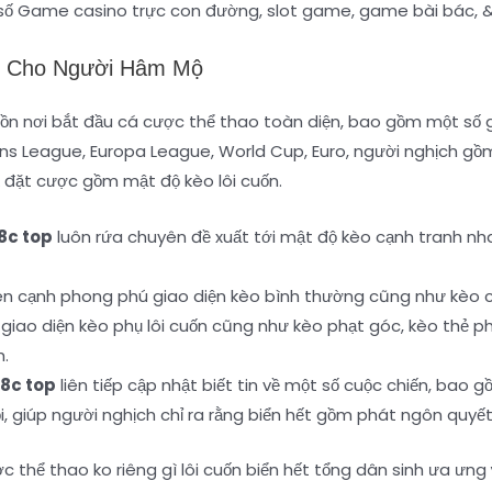
t số Game casino trực con đường, slot game, game bài bác, 
n Cho Người Hâm Mộ
 nơi bắt đầu cá cược thể thao toàn diện, bao gồm một số giải
ions League, Europa League, World Cup, Euro, người nghịch g
 đặt cược gồm mật độ kèo lôi cuốn.
8c top
luôn rứa chuyên đề xuất tới mật độ kèo cạnh tranh nha
n cạnh phong phú giao diện kèo bình thường cũng như kèo châ
ao diện kèo phụ lôi cuốn cũng như kèo phạt góc, kèo thẻ phạt,
h.
8c top
liên tiếp cập nhật biết tin về một số cuộc chiến, bao 
 giúp người nghịch chỉ ra rằng biển hết gồm phát ngôn quyết 
c thể thao ko riêng gì lôi cuốn biển hết tổng dân sinh ưa ưng