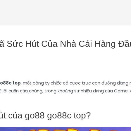
Mã Sức Hút Của Nhà Cái Hàng Đ
o88c top
, một công ty chiếc cá cược trực con đường đang nổ
đề lôi cuốn của chúng, trong khoảng sự nhiều dạng của Game, v
t của go88 go88c top?