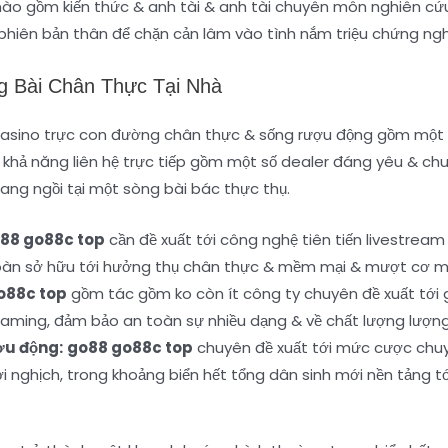
ào gồm kiến thức & anh tài & anh tài chuyên môn nghiên cứu 
phiên bản thân để chặn cản lâm vào tình nắm triệu chứng ngh
g Bài Chân Thực Tại Nhà
casino trực con đường chân thực & sống rượu động gồm một
 khả năng liên hệ trực tiếp gồm một số dealer đáng yêu & chuy
ang ngồi tại một sòng bài bác thực thụ.
88 go88c top
cần đề xuất tới công nghệ tiên tiến livestrea
oàn sở hữu tới hưởng thụ chân thực & mềm mại & mượt cơ m
o88c top
gồm tác gồm ko còn ít công ty chuyên đề xuất tới 
gaming, đảm bảo an toàn sự nhiều dạng & về chất lượng lượ
ợu động:
go88 go88c top
chuyên đề xuất tới mức cược chuy
i nghịch, trong khoảng biển hết tổng dân sinh mới nền tảng tớ