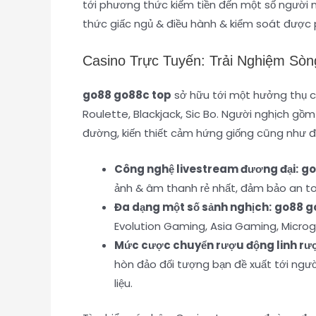
tới phương thức kiếm tiền đến một số người n
thức giấc ngủ & điều hành & kiểm soát được 
Casino Trực Tuyến: Trải Nghiệm Sòn
go88 go88c top
sở hữu tới một hưởng thụ 
Roulette, Blackjack, Sic Bo. Người nghịch gồm
đường, kiến thiết cảm hứng giống cũng như đ
Công nghệ livestream đương đại:
go
ảnh & âm thanh rẻ nhất, đảm bảo an t
Đa dạng một số sảnh nghịch:
go88 g
Evolution Gaming, Asia Gaming, Micro
Mức cược chuyển rượu động linh rư
hòn đảo đối tượng bạn đề xuất tới ngườ
liệu.