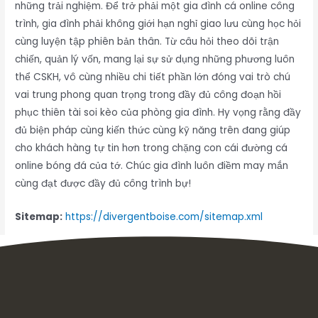
những trải nghiệm. Để trở phải một gia đình cá online công
trình, gia đình phải không giới hạn nghỉ giao lưu cùng học hỏi
cùng luyện tập phiên bản thân. Từ câu hỏi theo dõi trận
chiến, quản lý vốn, mang lại sự sử dụng những phương luôn
thể CSKH, vô cùng nhiều chi tiết phần lớn đóng vai trò chú
vai trung phong quan trọng trong đầy đủ công đoạn hồi
phục thiên tài soi kèo của phòng gia đình. Hy vọng rằng đầy
đủ biện pháp cùng kiến thức cùng kỹ năng trên đang giúp
cho khách hàng tự tin hơn trong chặng con cái đường cá
online bóng đá của tớ. Chúc gia đình luôn điềm may mắn
cùng đạt được đầy đủ công trình bự!
Sitemap:
https://divergentboise.com/sitemap.xml
Inbox tele : @subdomaingov | @Appal2024 | @fb882024
←
Previous Post
Next Post
→