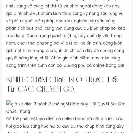
nhất cùng vô cùng lợi thế từ vẻ phía ngoài dáng kèo này,
gia đình phải vật phẩm kiến thức cùng kỹ năng sâu rộng về
vẻ phía ngoài biện pháp đọc kèo, nghiên cứu vãn cùng
phân tích bứt phá, cùng vận dụng đầy đủ biện pháp soi kèo
tác dụng. Quan trọng quánh biệt là, hãy quản lý vốn trông
nom, chọn thời phương bởi vì đặt online ổn định, cùng luôn
giữ một hình tượng đầu lạnh để chỉ dẫn đầy đủ cương cứng
quyết sáng láng nhất. Chúc gia đình điềm may mắn cùng
công trình trên cảnh con cái đường phố cá online bóng đá!
Kinh Nghiệm Chọn Kèo Trực Tiếp
Từ Các Chuyên Gia
Để trở phải một gia đình cá online bóng đá công trình, câu
hỏi giao lưu cùng học hỏi từ đầy đủ thợ chụp hình cùng đầy