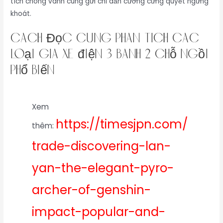
tích chóng vánh cùng gửi chỉ dẫn cương cứng quyết ngừng
khoát.
Cách Đọc cùng Phân Tích Các
Loại giá xe điện 3 bánh 2 chỗ ngồi
Phổ Biến
Xem
https://timesjpn.com/
thêm:
trade-discovering-lan-
yan-the-elegant-pyro-
archer-of-genshin-
impact-popular-and-