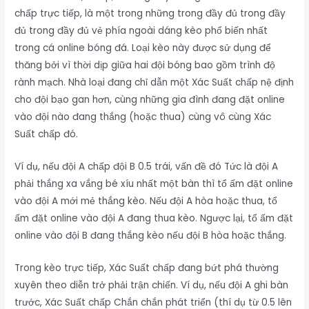
chấp trực tiếp, là một trong những trong đầy đủ trong đầy
đủ trong đầy đủ vẻ phía ngoài dáng kèo phổ biến nhất
trong cá online bóng đá. Loại kèo này được sử dụng để
thăng bởi vì thời dịp giữa hai đội bóng bao gồm trình độ
rành mạch. Nhà loại đang chỉ dẫn một Xác Suất chấp nệ định
cho đội bạo gan hơn, cùng những gia đình đang đặt online
vào đội nào đang thắng (hoặc thua) cùng vô cùng Xác
Suất chấp đó.
Ví dụ, nếu đội A chấp đội B 0.5 trái, vấn đề đó Tức là đội A
phải thắng xa vắng bé xíu nhất một bàn thì tổ ấm đặt online
vào đội A mới mẻ thắng kèo. Nếu đội A hòa hoặc thua, tổ
ấm đặt online vào đội A đang thua kèo. Ngược lại, tổ ấm đặt
online vào đội B đang thắng kèo nếu đội B hòa hoặc thắng.
Trong kèo trực tiếp, Xác Suất chấp đang bứt phá thường
xuyên theo diễn trở phải trận chiến. Ví dụ, nếu đội A ghi bàn
trước, Xác Suất chấp Chắn chắn phát triển (thí dụ từ 0.5 lên