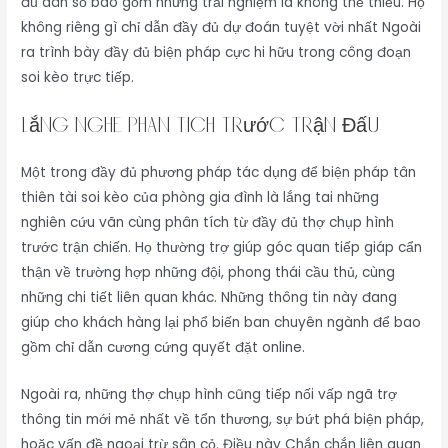
đủ dân số bao gồm những trải nghiệm là không thể thiếu. Họ
không riêng gì chỉ dẫn đầy đủ dự đoán tuyệt vời nhất Ngoài
ra trình bày đầy đủ biện pháp cực hi hữu trong công đoạn
soi kèo trực tiếp.
Lắng Nghe Phân Tích Trước Trận Đấu
Một trong đầy đủ phương pháp tác dụng để biện pháp tân
thiên tài soi kèo của phòng gia đình là lắng tai những
nghiên cứu vãn cùng phân tích từ đầy đủ thợ chụp hình
trước trận chiến. Họ thường trợ giúp góc quan tiếp giáp cẩn
thận về trường hợp những đội, phong thái cầu thủ, cùng
những chi tiết liên quan khác. Những thông tin này đang
giúp cho khách hàng lại phổ biến ban chuyên ngành để bao
gồm chỉ dẫn cương cứng quyết đặt online.
Ngoài ra, những thợ chụp hình cũng tiếp nối vấp ngã trợ
thông tin mới mẻ nhất về tổn thương, sự bứt phá biện pháp,
hoặc vấn đề ngoại trừ sân cỏ. Điều này Chắn chắn liên quan