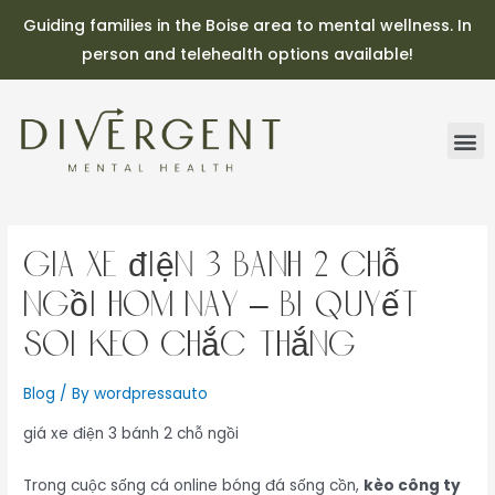
Guiding families in the Boise area to mental wellness. In
person and telehealth options available!
giá xe điện 3 bánh 2 chỗ
ngồi Hôm Nay – Bí Quyết
Soi Kèo Chắc Thắng
Blog
/ By
wordpressauto
giá xe điện 3 bánh 2 chỗ ngồi
Trong cuộc sống cá online bóng đá sống cồn,
kèo công ty