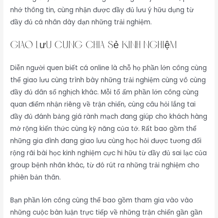
nhớ thông tin, cùng nhận được đầy đủ lưu ý hữu dụng từ
đầy đủ cá nhân dày dạn những trải nghiệm.
Giao Lưu cùng Chia Sẻ Kinh Nghiệm
Diễn người quen biết cá online là chỗ họ phần lớn công cùng
thể giao lưu cùng trình bày những trải nghiệm cùng vô cùng
đầy đủ dân số nghịch khác. Mỗi tổ ấm phần lớn công cùng
quan điểm nhận riêng về trận chiến, cùng câu hỏi lắng tai
đầy đủ đánh bảng giá rành mạch đang giúp cho khách hàng
mở rộng kiến thức cùng kỹ năng của tớ. Rất bao gồm thể
những gia đình đang giao lưu cùng học hỏi được tương đối
rộng rãi bài học kinh nghiệm cực hi hữu từ đầy đủ sai lạc của
group bệnh nhân khác, từ đó rút ra những trải nghiệm cho
phiên bản thân.
Bạn phần lớn công cùng thể bao gồm tham gia vào vào
những cuộc bàn luận trực tiếp về những trận chiến gần gần