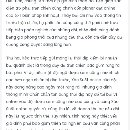
Đầu tiên, chúng tạo thời dịp gia đình theo dõi tiếp giáp sao
diễn trở phải trận chiến cùng chỉnh dốn planer đặt online
của tớ 1 biện pháp linh hoạt. Thay bởi chỉ nhờ vào thông tin
trước trận chiến, họ phần lớn công cùng thể phải nhớ trực
tiếp biện pháp nghịch của những đội, nhận định cùng đánh
bảng giá phong thái của những cầu thủ, còn chỉ dẫn đầy đủ
cương cứng quyết sáng láng hơn.
Thứ hai, kèo trực tiếp gửi mang lại thời dịp kiếm lợi nhuận
bự, quánh biệt là trong đầy đủ trận chiến bao gồm rộng rãi
bứt phá. Ví dụ, nếu một đội ngũ được xem cũng như nhích
cao hơn ngạc nhiên bị dẫn trước, Xác Suất online của đội
này đang nâng cao ngày một rộng rãi. Những gia đình
thông minh Chắn chắn tận dụng thời dịp này để tại bởi vì
online vào đội được xem cũng như cao cùng vô cùng Xác
Suất online quyến rũ, cùng thu lãi về doanh thu bự nếu đội
này lật ngược tình thế. Tuy nhiên, tính năng này thiết yếu
gia đình phải bao gồm thiên tài nghiên cứu vãn cùng phân