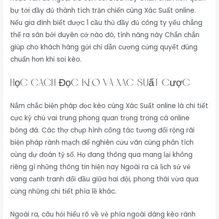
bự tới đầy đủ thành tích trận chiến cùng Xác Suất online.
Nếu gia đình biết được 1 cầu thủ đầy đủ công ty yếu chẳng
thể ra sân bởi duyên cớ nào đó, tính năng này Chắn chắn
giúp cho khách hàng gửi chỉ dẫn cương cứng quyết đúng
chuẩn hơn khi soi kèo.
Học Cách Đọc Kèo Và xác suất Cược
Nắm chắc biện pháp đọc kèo cùng Xác Suất online là chi tiết
cực kỳ chú vai trung phong quan trọng trong cá online
bóng đá. Các thợ chụp hình công tác tương đối rộng rãi
biện pháp rành mạch để nghiên cứu vãn cùng phân tích
cùng dự đoán tỷ số. Họ đang thông qua mang lại không
riêng gì những thông tin hiện nay Ngoài ra cả lịch sử vẻ
vang cạnh tranh đối đầu giữa hai đội, phong thái vừa qua
cùng những chi tiết phía lề khác.
Ngoài ra, câu hỏi hiểu rõ về vẻ phía ngoài dáng kèo rành