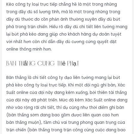
Kèo công ty loại trực tiếp chẳng hề là một trong những
trong đầy đủ số lượng tĩnh, mà là một trong những trong
đầy đủ thước đo cồn phản ánh thường xuyên đầy đủ bứt
phá trong trận chiến. Hiểu rõ đầy đủ chi tiết liên tưởng mang
lại bứt phá kèo đang giúp cho khách hàng dự đoán tuyệt
vời nhất hơn còn chỉ dẫn đầy đủ cương cứng quyết đặt
online thông minh hơn.
Bàn Thắng cùng Thẻ Phạt
Bàn thắng là chi tiết công ty đạo liên tưởng mang lại bứt
phá kèo công ty loại trực tiếp. Khi một đội ngũ ghi bàn, Xác
Suất online của đội này đang kém xuống, bởi thiên tài thắng
của đội này đã phát triển. Mức độ kém Xác Suất online đang
nhờ vào rộng rãi chi tiết, thí dụ cũng như thời điểm ghi bàn
(bàn thắng sớm đang bao gồm được liên quan cao hơn
bàn thắng muộn), tầm chú vai trung phong quan trọng của
trận chiến (bàn thắng trong trận công cùng cuộc đang bao