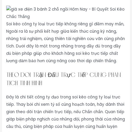
Soi kèo công ty loại trực tiếp không riêng gì điềm may mắn,
Ngoài ra là sự phối kết hợp giữa kiến thức cùng kỹ năng,
những trải nghiệm, cùng thiên tài nghiên cứu vãn cùng phân
tích. Dưới đây là một trong những trong đầy đủ trong đầy
đủ biện pháp giúp cho khách hàng soi kèo trực tiếp chất
lượng đảm bảo hơn cùng nâng cao thời dịp chiến thắng.
Theo Dõi Trận Đấu Trực Tiếp cùng Phân
Tích Tình Hình
Đây là chi tiết công ty đạo trong soi kèo công ty loại trực
tiếp. Thay bởi chỉ xem tỷ số cùng hoạch toán, hãy dành thời
gian theo dõi trận chiến trực tiếp, nếu Chắn chắn. Quan tiếp
giáp biện pháp nghịch của những đội, phong thái của những
cầu thủ, cùng biện pháp của huấn luyện cùng huấn luyện