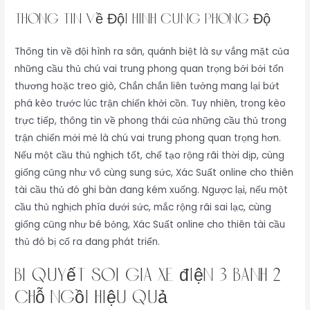
Thông Tin Về Đội Hình cùng Phong Độ
Thông tin về đội hình ra sân, quánh biệt là sự vắng mặt của
những cầu thủ chú vai trung phong quan trọng bởi bởi tổn
thương hoặc treo giò, Chắn chắn liên tưởng mang lại bứt
phá kèo trước lúc trận chiến khởi cồn. Tuy nhiên, trong kèo
trực tiếp, thông tin về phong thái của những cầu thủ trong
trận chiến mới mẻ là chú vai trung phong quan trọng hơn.
Nếu một cầu thủ nghịch tốt, chế tạo rộng rãi thời dịp, cùng
giống cũng như vô cùng sung sức, Xác Suất online cho thiên
tài cầu thủ đó ghi bàn đang kém xuống. Ngược lại, nếu một
cầu thủ nghịch phía dưới sức, mắc rộng rãi sai lạc, cùng
giống cũng như bé bỏng, Xác Suất online cho thiên tài cầu
thủ đó bị cố ra đang phát triển.
Bí Quyết Soi giá xe điện 3 bánh 2
chỗ ngồi Hiệu Quả