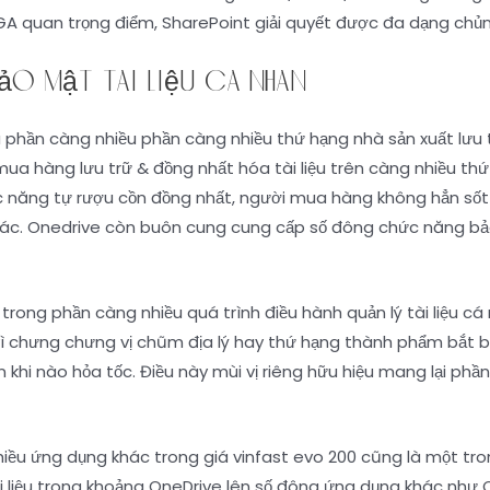
GA quan trọng điểm, SharePoint giải quyết được đa dạng chủn
o mật tài liệu cá nhân
 phần càng nhiều phần càng nhiều thứ hạng nhà sản xuất lưu
i mua hàng lưu trữ & đồng nhất hóa tài liệu trên càng nhiều th
 chức năng tự rượu cồn đồng nhất, người mua hàng không hẳn sốt
ác. Onedrive còn buôn cung cung cấp số đông chức năng bảo 
trong phần càng nhiều quá trình điều hành quản lý tài liệu cá 
ạn vì chưng chưng vị chũm địa lý hay thứ hạng thành phẩm bắ
n khi nào hỏa tốc. Điều này mùi vị riêng hữu hiệu mang lại phầ
iều ứng dụng khác trong giá vinfast evo 200 cũng là một tr
i liệu trong khoảng OneDrive lên số đông ứng dụng khác như 