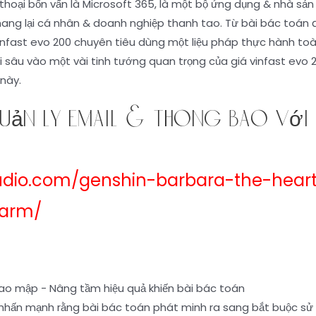
 thoại bốn vấn là Microsoft 365, là một bộ ứng dụng & nhà s
g lại cá nhân & doanh nghiệp thanh tao. Từ bài bác toán điề
infast evo 200 chuyên tiêu dùng một liệu pháp thực hành toàn
i sâu vào một vài tinh tướng quan trọng của giá vinfast evo 2
này.
quản lý email & thông báo với
tudio.com/genshin-barbara-the-hear
harm/
nhấn mạnh rằng bài bác toán phát minh ra sang bắt buộc sử 