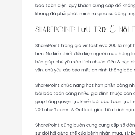
báo toàn diện. quý khách cứng cáp đối kháng 
không đã phải phát minh ra giữa số đông ứng 
SharePoint: Lưu trữ & nội 
SharePoint trong giá vinfast evo 200 là một h
hơn. Nó kiến thiết điều kiện người mua hàng l
bản giúp chủ yếu xác tính chuẩn điệu & cập n
vấn, chủ yếu xác bảo mật an ninh thông báo 
SharePoint chức năng hot hơn phần càng nhiề
bài bác toán càng nhiều gia đình thuộc cân 
giúp tăng quyện lực khiến bài bác toán lực 
200 như Teams & Outlook giúp tiến trình nội 
SharePoint cũng buôn cung cung cấp số đông 
sự đòi hỏi gắng thể của bệnh nhân mua. Từ bài