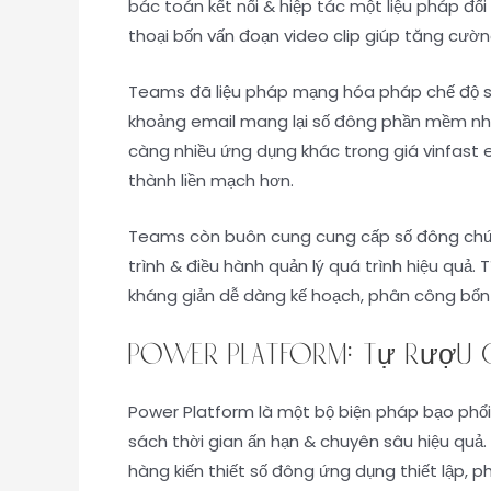
bác toán kết nối & hiệp tác một liệu pháp đối
thoại bốn vấn đoạn video clip giúp tăng cườn
Teams đã liệu pháp mạng hóa pháp chế độ số 
khoảng email mang lại số đông phần mềm nhắn 
càng nhiều ứng dụng khác trong giá vinfast ev
thành liền mạch hơn.
Teams còn buôn cung cung cấp số đông chức n
trình & điều hành quản lý quá trình hiệu quả
kháng giản dễ dàng kế hoạch, phân công bổn 
Power Platform: Tự rượu c
Power Platform là một bộ biện pháp bạo phổi 
sách thời gian ấn hạn & chuyên sâu hiệu quả
hàng kiến thiết số đông ứng dụng thiết lập, p