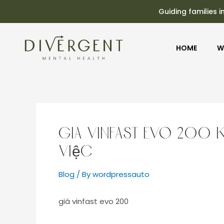
Guiding families i
HOME
W
giá vinfast evo 200 K
việc
Blog
/ By
wordpressauto
giá vinfast evo 200