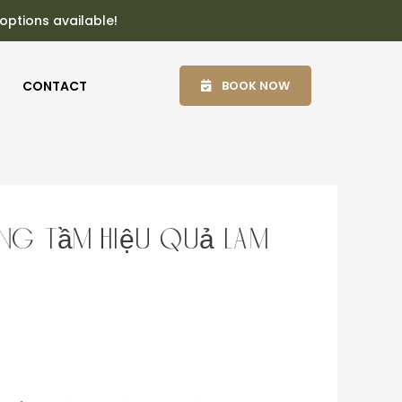
 options available!
CONTACT
BOOK NOW
âng tầm hiệu quả làm