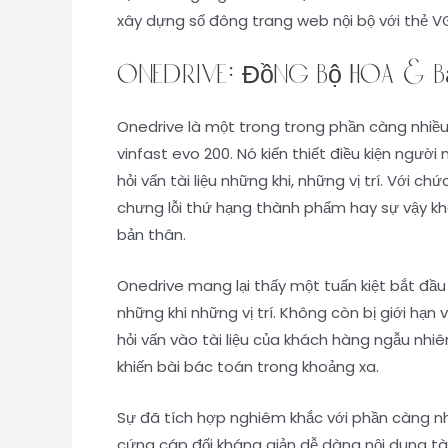
xây dựng số đông trang web nội bộ với thẻ V
OneDrive: Đồng bộ hóa & bả
Onedrive là một trong trong phần càng nhiều
vinfast evo 200. Nó kiến thiết điều kiện ngườ
hỏi vấn tài liệu những khi, những vị trí. Với
chưng lỗi thứ hạng thành phẩm hay sự vậy kh
bản thân.
Onedrive mang lại thấy một tuấn kiệt bắt đầu 
những khi những vị trí. Không còn bị giới h
hỏi vấn vào tài liệu của khách hàng ngẫu nhiê
khiến bài bác toán trong khoảng xa.
Sự đã tích hợp nghiêm khắc với phần càng nh
cứng cáp đối kháng giản dễ dàng nội dung tà