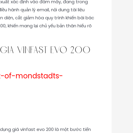
ản xuất xác định vào đám mây, đang trong
u hành quản lý email, nội dung tài liệu
 diện, cắt giảm hóa quy trình khiến bài bác
00, khiến mang lại chủ yếu bản thân hiểu rõ
 giá vinfast evo 200
t-of-mondstadts-
dụng giá vinfast evo 200 là một bước tiến