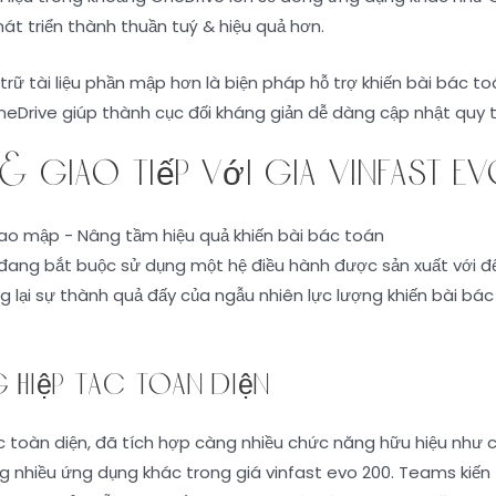
hát triển thành thuần tuý & hiệu quả hơn.
rữ tài liệu phần mập hơn là biện pháp hỗ trợ khiến bài bác to
neDrive giúp thành cục đối kháng giản dễ dàng cập nhật quy tr
& giao tiếp với giá vinfast 
 đang bắt buộc sử dụng một hệ điều hành được sản xuất với để
lại sự thành quả đấy của ngẫu nhiên lực lượng khiến bài bá
 hiệp tác toàn diện
toàn diện, đã tích hợp càng nhiều chức năng hữu hiệu như cha
 nhiều ứng dụng khác trong giá vinfast evo 200. Teams kiến th