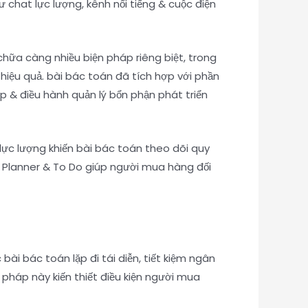
 chat lực lượng, kênh nổi tiếng & cuộc điện
hữa càng nhiều biện pháp riêng biệt, trong
 hiệu quả. bài bác toán đã tích hợp với phần
ọp & điều hành quản lý bổn phận phát triển
ực lượng khiến bài bác toán theo dõi quy
ư Planner & To Do giúp người mua hàng đối
ài bác toán lặp đi tái diễn, tiết kiệm ngân
pháp này kiến thiết điều kiện người mua