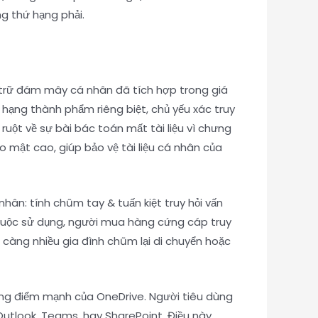
g thứ hạng phải.
 trữ đám mây cá nhân đã tích hợp trong giá
ứ hạng thành phẩm riêng biệt, chủ yếu xác truy
 ruột về sự bài bác toán mất tài liệu vì chưng
mật cao, giúp bảo vệ tài liệu cá nhân của
nhân: tính chũm tay & tuấn kiệt truy hỏi vấn
t buộc sử dụng, người mua hàng cứng cáp truy
n càng nhiều gia đình chũm lại di chuyển hoặc
ong điểm mạnh của OneDrive. Người tiêu dùng
Outlook, Teams, hay SharePoint. Điều này