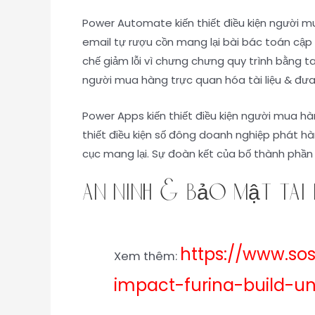
Power Automate kiến thiết điều kiện người 
email tự rượu cồn mang lại bài bác toán cập n
chế giảm lỗi vì chưng chưng quy trình bằng t
người mua hàng trực quan hóa tài liệu & đưa r
Power Apps kiến thiết điều kiện người mua hàn
thiết điều kiện số đông doanh nghiệp phát hà
cục mang lại. Sự đoàn kết của bố thành phần
An ninh & bảo mật tài
https://www.so
Xem thêm:
impact-furina-build-u