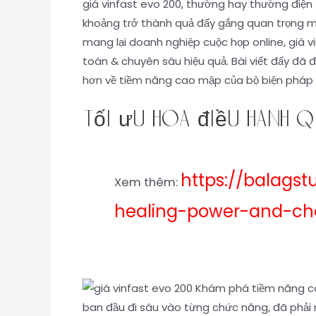
giá vinfast evo 200, thường hay thường điện
khoảng trở thành quả đấy gắng quan trọng man
mang lại doanh nghiệp cuộc họp online, giá v
toán & chuyên sâu hiệu quả. Bài viết đấy đã đ
hơn về tiềm năng cao mập của bộ biện pháp 
Tối ưu hóa điều hành 
https://balags
Xem thêm:
healing-power-and-c
ban đầu đi sâu vào từng chức năng, đã phải 