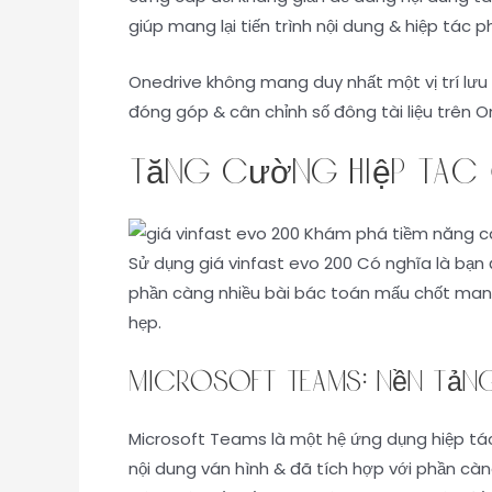
giúp mang lại tiến trình nội dung & hiệp tác p
Onedrive không mang duy nhất một vị trí lưu t
đóng góp & cân chỉnh số đông tài liệu trên O
Tăng cường hiệp tác 
Sử dụng giá vinfast evo 200 Có nghĩa là bạn
phần càng nhiều bài bác toán mấu chốt mang 
hẹp.
Microsoft Teams: Nền tảng
Microsoft Teams là một hệ ứng dụng hiệp tác 
nội dung ván hình & đã tích hợp với phần càng