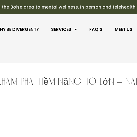
n the Boise area to mental wellness. In person and telehealth
HY BE DIVERGENT?
SERVICES
FAQ’S
MEET US
hám phá tiềm năng to lớn – N