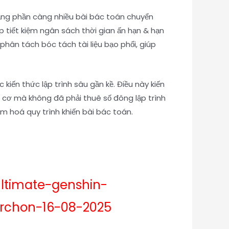
ảng phần càng nhiều bài bác toán chuyển
úp tiết kiệm ngân sách thời gian ấn hạn & hạn
hân tách bóc tách tài liệu bạo phổi, giúp
kiến thức lập trình sâu gần kề. Điều này kiến
, cơ mà không đã phải thuê số đông lập trình
m hoá quy trình khiến bài bác toán.
ultimate-genshin-
archon-16-08-2025