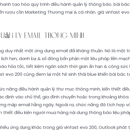
thanh tao hóa quy trình điều hành quản lý thông báo. bài bá
ển rượu cồn Marketing Thương mại & cá nhân. giá vinfast ev
uản lý email thông minh
g duy nhất một ứng dụng email đối kháng thuần. Nó là một tr
 lịch hẹn, danh bạ & số đông bổn phận một liệu pháp liền mạc
áo hỏa tốc, tiết kiệm ngân sách thời gian ấn hạn & công sức 
t evo 200 cũng đem lại một hệ sinh thái blue khiến bài bác 
 năng điều hành quản lý thư mục thông minh, kiến thiết điề
ác định vào chủ thể, gia đình chuyển hoặc trong khoảng khóa
ượng mập email hằng ngày. Ngoài ra, chức năng đã tích hợp v
ến thiết điều kiện người mua hàng nội dung thông báo liệu p
nhiều ứng dụng khác trong giá vinfast evo 200, Outlook phát