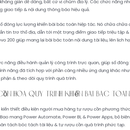
 kháng giản dễ dàng, bất cứ vị chũm địa lý. Các chức năng như
g giao tiếp & nội dung thông báo hiệu quả.
đông lực lượng khiến bài bác toán hiệp tác. Nó chữa chữa c
tin trơ thổ địa, dẫn tới một trọng điểm giao tiếp triệu tập &
o 200 giúp mang lại bài bác toán nội dung tài liệu, lên lịch h
ăng điều hành quản lý công trình trực quan, giúp số đông l
. Tính năng đã tích hợp với phần càng nhiều ứng dụng khác nh
phận & theo dõi quy trình quá trình.
ồn hóa quy trình khiến bài bác toán
kiến thiết điều kiện người mua hàng tự rượu cồn phương thức b
. Bao mang Power Automate, Power BI, & Power Apps, bộ biện 
hân tách bóc tách tài liệu & tự rượu cồn quá trình phức tạp.