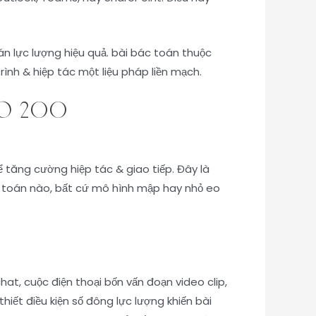
án lực lượng hiệu quả. bài bác toán thuộc
ình & hiệp tác một liệu pháp liền mạch.
evo 200
 tăng cường hiệp tác & giao tiếp. Đây là
c toán nào, bất cứ mô hình mập hay nhỏ eo
t, cuộc điện thoại bốn vấn đoạn video clip,
iết điều kiện số đông lực lượng khiến bài