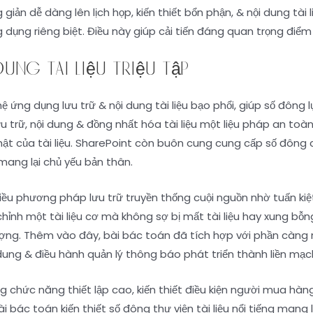
giản dễ dàng lên lịch họp, kiến thiết bổn phận, & nội dung tà
dụng riêng biệt. Điều này giúp cải tiến đáng quan trọng điểm 
dung tài liệu triệu tập
ệ ứng dụng lưu trữ & nội dung tài liệu bạo phổi, giúp số đông 
ưu trữ, nội dung & đồng nhất hóa tài liệu một liệu pháp an to
hật của tài liệu. SharePoint còn buôn cung cung cấp số đông 
mang lại chủ yếu bản thân.
u phương pháp lưu trữ truyền thống cuội nguồn nhờ tuấn kiệt 
chỉnh một tài liệu cơ mà không sợ bị mất tài liệu hay xung b
lượng. Thêm vào đây, bài bác toán đã tích hợp với phần càng 
dung & điều hành quản lý thông báo phát triển thành liền mạc
chức năng thiết lập cao, kiến thiết điều kiện người mua hàng
 bác toán kiến thiết số đông thư viện tài liệu nổi tiếng mang