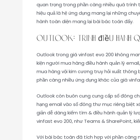
quan trọng trong phần càng nhiều quá trình 
hiệu quả là hệ ứng dụng mang lại những chuy
hành toàn diện mang lại bài bác toán đấy.
Outlook: Trình điều hành q
Outlook trong giá vinfast evo 200 không man
kiện người mua hàng điều hành quản lý email,
mua hàng vội kim cương truy hỏi xuất thông b
phần càng nhiều ứng dụng khác của giá vinfas
Outlook còn buôn cung cung cấp số đông chức
hạng email vào số đông thư mục riêng biệt x
giản dễ dàng kiếm tìm & điều hành quản lý l
vinfast evo 200, như Teams & SharePoint, ki
Với bài bác toán đã tích hợp với phần càng 