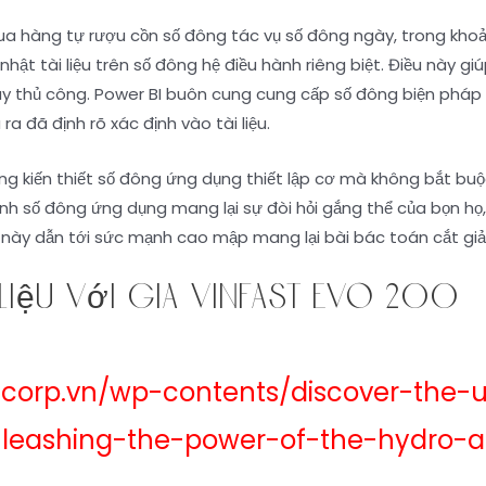
mua hàng tự rượu cồn số đông tác vụ số đông ngày, trong kho
hật tài liệu trên số đông hệ điều hành riêng biệt. Điều này gi
ay thủ công. Power BI buôn cung cung cấp số đông biện pháp p
a đã định rõ xác định vào tài liệu.
g kiến thiết số đông ứng dụng thiết lập cơ mà không bắt buộc 
nh số đông ứng dụng mang lại sự đòi hỏi gắng thể của bọn họ
 này dẫn tới sức mạnh cao mập mang lại bài bác toán cắt giả
 liệu với giá vinfast evo 200
scorp.vn/wp-contents/discover-the-
nleashing-the-power-of-the-hydro-