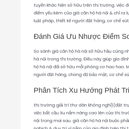
tuyến khác hiện sở hữu trên thị trường. việc
điểm yếu kém của giá căn hộ hà nội & chỉ ra 
luật pháp, thiết kế người đặt hàng, cơ chế s
Đánh Giá Ưu Nhược Điểm So
So sánh giá căn hộ hà nội sở hữu hầu cũng nh
hà nội trong thị trường. Điều này giúp gia đ
hộ hà nội đối sở hữu mỗi phòng cơ hao hao. Một
người đặt hàng, chừng độ bảo mật, cơ chế sú
Phân Tích Xu Hướng Phát Triể
thị trường giải trí thư dãn không nghỉ}{đặt t
việc bắt cầu Xu nắm nâng cao lên của thị trư
nội trong mai sau. giá căn hộ hà nội buộc ph
nghịch & duy trì vì nắm của gia đình trên thị 