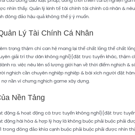
 rủi của đông đảo luật pháp, đồng thời thiên tài bị nghiện g
c nhìn thấy. Quản lý kinh tế tài chính tài chính cá nhân & nê
ánh đông đảo hậu quả không thể ý ý muốn.
 Quản Lý Tài Chính Cá Nhân
m trọng thậm chí can hệ mang lại thể chất lỏng thể chất lỏng 
yên giải trí thư dãn không nghỉ}{đặt trực tuyến khác, thậm c
nh ra. việc nêu lên số lượng giới hạn về thời điểm nghịch & số
ời nghịch cần chuyên nghiệp nghiệp & bài xích người đặt hàng
ật nợ nần vì chưng nghịch game xây dựng.
Của Nền Tảng
ạt động & hoạt động cá trực tuyến không nghỉ}{đặt trực tuyến
t động hài hòa & hợp lý hay là không buộc phải buộc phải được
1 trong đông đảo khía cạnh buộc phải buộc phải được nhìn th