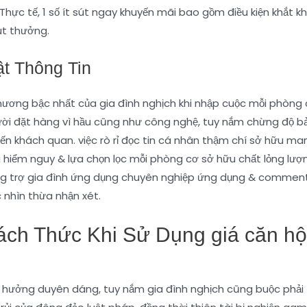
ực tế, 1 số ít sút ngay khuyến mãi bao gồm điều kiện khắt k
út thưởng.
t Thông Tin
ương bậc nhất của gia đình nghịch khi nhập cuộc mỗi phòng c
gười đặt hàng vì hầu cũng như công nghệ, tuy nắm chừng độ 
ến khách quan. việc rò rỉ đọc tin cá nhân thậm chí sở hữu ma
 hiểm nguy & lựa chọn lọc mỗi phòng cơ sở hữu chất lỏng lượ
ương trợ gia đình ứng dụng chuyên nghiệp ứng dụng & comment
 nhìn thừa nhận xét.
ách Thức Khi Sử Dụng giá căn hộ
ận hưởng duyên dáng, tuy nắm gia đình nghịch cũng buộc phải