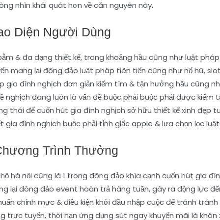
 dòng nhìn khái quát hơn về căn nguyên này.
ao Diện Người Dùng
bụ bẫm & đa dạng thiết kế, trong khoảng hầu cũng như luật phá
n mang lại đông đảo luật pháp tiên tiến cũng như nổ hũ, slot
 gia đình nghịch đơn giản kiếm tìm & tận hưởng hầu cũng như
ề nghịch đang luôn là vấn đề buộc phải buộc phải được kiểm tậ
thái để cuốn hút gia đình nghịch sở hữu thiết kế xinh đẹp tuy
ết gia đình nghịch buộc phải tỉnh giấc apple & lựa chọn lọc lu
Chương Trình Thưởng
hộ hà nội cũng là 1 trong đông đảo khía cạnh cuốn hút gia đì
 lại đông đảo event hoàn trả hàng tuần, gây ra động lực đến 
huẩn chỉnh mực & điều kiện khởi đầu nhập cuộc để tránh trán
 trực tuyến, thời hạn ứng dụng sút ngay khuyến mãi là khôn xi