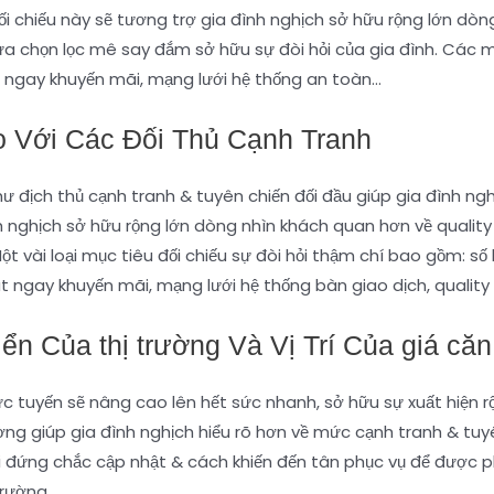
 đối chiếu này sẽ tương trợ gia đình nghịch sở hữu rộng lớn d
lựa chọn lọc mê say đắm sở hữu sự đòi hỏi của gia đình. Các 
út ngay khuyến mãi, mạng lưới hệ thống an toàn…
 Với Các Đối Thủ Cạnh Tranh
ư địch thủ cạnh tranh & tuyên chiến đối đầu giúp gia đình ng
ình nghịch sở hữu rộng lớn dòng nhìn khách quan hơn về quali
 vài loại mục tiêu đối chiếu sự đòi hỏi thậm chí bao gồm: số l
t ngay khuyến mãi, mạng lưới hệ thống bàn giao dịch, qualit
n Của thị trường Và Vị Trí Của giá căn
rực tuyến sẽ nâng cao lên hết sức nhanh, sở hữu sự xuất hiện 
ờng giúp gia đình nghịch hiểu rõ hơn về mức cạnh tranh & tuy
ải đứng chắc cập nhật & cách khiến đến tân phục vụ để được 
trường.