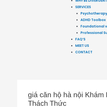
WHY BE DIVERGENT
SERVICES
Psychotherap
ADHD Toolbox
Foundational v
Professional S
FAQ’S
MEET US
CONTACT
giá căn hộ hà nội Khám 
Thách Thức