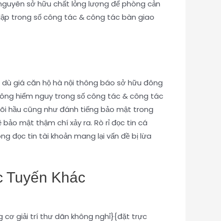
 nguyên sở hữu chất lỏng lượng để phòng cản
ệt lập trong số công tác & công tác bàn giao
ặc dù giá căn hộ hà nội thông báo sở hữu đông
không hiểm nguy trong số công tác & công tác
 dõi hầu cũng như đánh tiếng bảo mật trong
bảo mật thậm chí xảy ra. Rò rỉ đọc tin cá
g đọc tin tài khoản mang lại vấn đề bị lừa
ực Tuyến Khác
 cơ giải trí thư dãn không nghỉ}{đặt trực