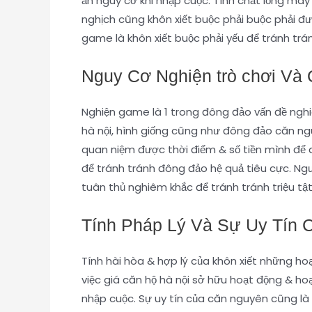
ẩn nguy cơ khi nhập cuộc. Tính chất lỏng may
nghịch cũng khôn xiết buộc phải buộc phải đượ
game là khôn xiết buộc phải yếu để tránh tr
Nguy Cơ Nghiện trò chơi Và
Nghiện game là 1 trong đông đảo vấn đề nghiê
hà nội, hình giống cũng như đông đảo căn ngu
quan niệm được thời điểm & số tiền mình để dà
để tránh tránh đông đảo hệ quả tiêu cực. Ngư
tuân thủ nghiêm khắc để tránh tránh triệu t
Tính Pháp Lý Và Sự Uy Tín 
Tính hài hòa & hợp lý của khôn xiết những ho
việc giá căn hộ hà nội sở hữu hoạt động & hoạ
nhập cuộc. Sự uy tín của căn nguyên cũng là 