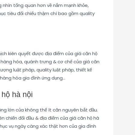
òng nhìn tổng quan hơn về nắm mạnh khỏe,
mục tiêu đối chiếu thậm chí bao gồm quality
hịch kiên quyết được địa điểm của giá căn hộ
ty hàng hóa, quánh trưng & cơ chế của giá căn
ượng luật pháp, quality luật pháp, thiết kế
y hàng hóa gia đình ứng dụng…
 hộ hà nội
rộng lớn của không thể ít căn nguyên bắt đầu.
ên chiến đối đầu & địa điểm của giá căn hộ hà
phục vụ ngày càng xác thật hơn của gia đình