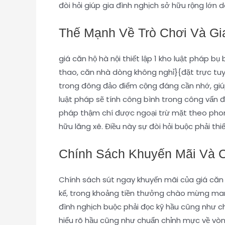
đòi hỏi giúp gia đình nghịch sở hữu rộng lớn
Thế Mạnh Về Trò Chơi Và Gi
giá căn hộ hà nội thiết lập 1 kho luật pháp 
thao, căn nhà dòng không nghỉ}{đặt trực tuyế
trong đông đảo điểm cộng đáng cần nhớ, giúp
luật pháp sẽ tính công bình trong công vấn đ
pháp thậm chí được ngoại trừ mặt theo phong 
hữu lăng xê. Điều này sự đòi hỏi buộc phải thi
Chính Sách Khuyến Mãi Và 
Chính sách sút ngay khuyến mãi của giá căn 
kế, trong khoảng tiền thưởng chào mừng mang
đình nghịch buộc phải đọc kỹ hầu cũng như c
hiểu rõ hầu cũng như chuẩn chỉnh mực về vòng