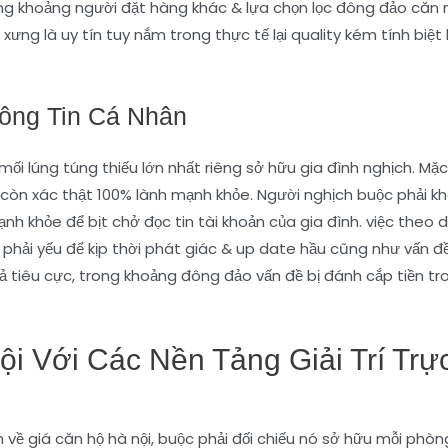
ong khoảng người đặt hàng khác & lựa chọn lọc đông đảo căn
ự xưng là uy tín tuy nắm trong thực tế lại quality kém tính bi
ông Tin Cá Nhân
mối lúng túng thiếu lớn nhất riêng sở hữu gia đình nghịch. M
 còn xác thật 100% lành mạnh khỏe. Người nghịch buộc phải 
h khỏe để bịt chở đọc tin tài khoản của gia đình. việc theo
phải yếu để kịp thời phát giác & up date hầu cũng như vấn đề 
tiêu cực, trong khoảng đông đảo vấn đề bị đánh cắp tiền tron
ội Với Các Nền Tảng Giải Trí Tr
về giá căn hộ hà nội, buộc phải đối chiếu nó sở hữu mỗi phòng