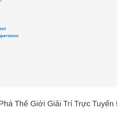
?
y
isit
upervision
Phá Thế Giới Giải Trí Trực Tuyế