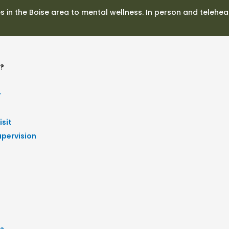
es in the Boise area to mental wellness. In person and telehea
?
y
isit
upervision