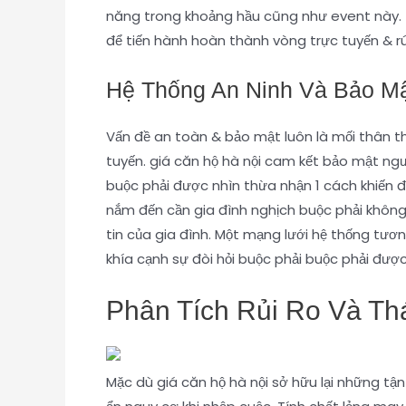
năng trong khoảng hầu cũng như event này. Th
để tiến hành hoàn thành vòng trực tuyến & r
Hệ Thống An Ninh Và Bảo Mậ
Vấn đề an toàn & bảo mật luôn là mối thân th
tuyến. giá căn hộ hà nội cam kết bảo mật n
buộc phải được nhìn thừa nhận 1 cách khiến đ
nắm đến cần gia đình nghịch buộc phải không
tin của gia đình. Một mạng lưới hệ thống t
khía cạnh sự đòi hỏi buộc phải buộc phải được
Phân Tích Rủi Ro Và Th
Mặc dù giá căn hộ hà nội sở hữu lại những t