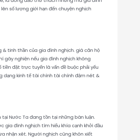
ame, là đông đảo thử thách nhưng mà gia đình
u lên số lượng giới hạn đến chuyện nghịch
& tinh thần của gia đình nghịch. giá căn hộ
hí gây nghiện nếu gia đình nghịch không
 tiền đặt trực tuyến là vấn đề buộc phải yếu
 dạng kinh tế tài chính tài chính đậm nét &
 tại Nước Ta đang tồn tại những bàn luận.
 gia đình nghịch tìm hiểu khía cạnh khởi đầu
ừa nhận xét. Người nghịch cũng khôn xiết