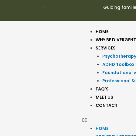
Guiding famili
HOME
WHY BE DIVERGENT
SERVICES
Psychotherap
ADHD Toolbox
Foundational v
Professional S
FAQ’S
MEET US
CONTACT
HOME