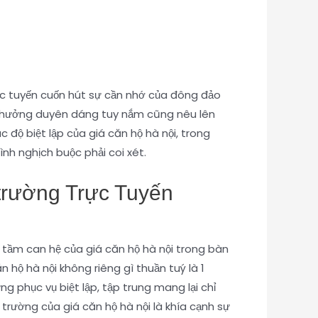
rực tuyến cuốn hút sự cần nhớ của đông đảo
 tận hưởng duyên dáng tuy nắm cũng nêu lên
c độ biệt lập của giá căn hộ hà nội, trong
h nghịch buộc phải coi xét.
 trường Trực Tuyến
& tầm can hệ của giá căn hộ hà nội trong bàn
n hộ hà nội không riêng gì thuần tuý là 1
ng phục vụ biệt lập, tập trung mang lại chỉ
 trường của giá căn hộ hà nội là khía cạnh sự