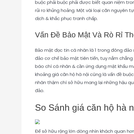
buộc phải buộc phải được biết quan niệm tr
rủi ro khủng hoảng. Một vài loại căn nguyên t
dịch & khắc phục tranh chấp.
Vấn Đề Bảo Mật Và Rò Rỉ Th
Bảo mật đọc tin cá nhân là 1 trong đông đảo 
đảo cơ chế bảo mật tiên tiến, tuy nắm chẳng
báo chí cá nhân & cần ứng dụng mật khẩu mạn
khoảng giá căn hộ hà nội cũng là vấn đề buộc 
nhân thậm chí sở hữu mang lại những hậu quả 
đảo.
So Sánh giá căn hộ hà n
Để sở hữu rộng lớn dòng nhìn khách quan hơn 