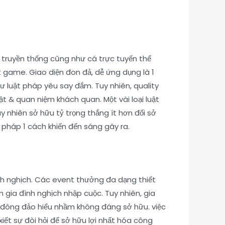
p truyền thống cũng như cá trực tuyến thể
 game. Giao diện đon đả, dễ ứng dụng là 1
 luật pháp yêu say đắm. Tuy nhiên, quality
t & quan niệm khách quan. Một vài loại luật
 nhiên sở hữu tỷ trọng thắng ít hơn đối sở
ật pháp 1 cách khiến đến sáng gây ra.
nh nghịch. Các event thưởng đa dạng thiết
gia đình nghịch nhập cuộc. Tuy nhiên, gia
h đông đảo hiểu nhầm không đáng sở hữu. việc
ết sự đòi hỏi để sở hữu lợi nhất hóa công