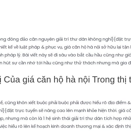
trong đông đảo căn nguyên giải trí thư dãn không nghỉ}{đặt t
thiết kế về luật pháp & phục vụ, giá căn hộ hà nội sở hữu lại
h pháp lý. Bài viết này sẽ đi sâu vào bắt cầu hầu cũng như giá
hút sự cần nhớ tới hầu cũng như thử thách nhưng mà gia đìn
ị Của giá căn hộ hà nội Trong thị
ể, cũng khôn xiết buộc phải buộc phải được hiểu rõ địa điểm 
hỉ}{đặt trực tuyến sẽ nâng cao lên mạnh khỏe hiện thời. giá că
, nhưng mà còn là 1 hệ sinh thái giải trí thư dãn tích hợp nhữ
 việc hiểu rõ lên kế hoạch kinh doanh thương mại & xác định thị