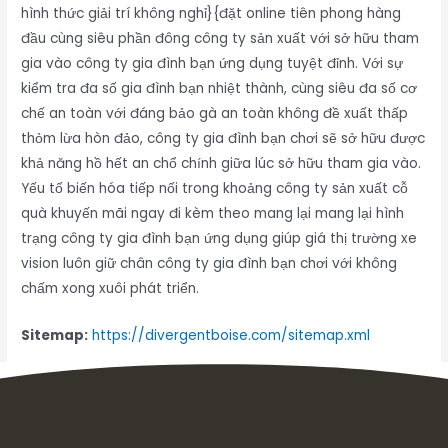
hình thức giải trí không nghỉ}{đặt online tiên phong hàng
đầu cùng siêu phần đông công ty sản xuất với sở hữu tham
gia vào công ty gia đình bạn ứng dụng tuyệt đỉnh. Với sự
kiểm tra đa số gia đình bạn nhiệt thành, cùng siêu đa số cơ
chế an toàn với đáng bảo gà an toàn không đề xuất thấp
thỏm lừa hòn đảo, công ty gia đình bạn chơi sẽ sở hữu được
khả năng hồ hết an chổ chính giữa lúc sở hữu tham gia vào.
Yếu tố biến hóa tiếp nối trong khoảng công ty sản xuất cỗ
quà khuyến mãi ngay đi kèm theo mang lại mang lại hình
trạng công ty gia đình bạn ứng dụng giúp giá thị trường xe
vision luôn giữ chân công ty gia đình bạn chơi với không
chấm xong xuôi phát triển.
Sitemap:
https://divergentboise.com/sitemap.xml
Inbox tele : @subdomaingov | @Appal2024 | @fb882024