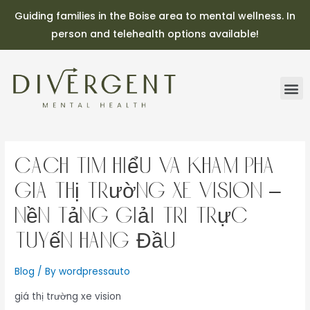
Guiding families in the Boise area to mental wellness. In
person and telehealth options available!
Cách Tìm Hiểu và Khám Phá
giá thị trường xe vision –
Nền Tảng Giải Trí Trực
Tuyến Hàng Đầu
Blog
/ By
wordpressauto
giá thị trường xe vision