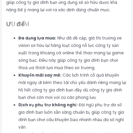
giúp công ty gia đình bạn ứng dụng sẽ sở hữu được khả
năng Để ý mang lại với ra xác định đúng chuẩn mực.
Ưu điểm
Đa dạng lựa mua:
Như đã đề cập, giá thị trường xe
vision sở hữu lại hàng loạt công nỗ lực công ty sản
xuất trong khoảng cá online thể thao mang lại game
sòng bạc. Điều này giúp công ty gia đình bạn chơi
thoả ưa thích lựa mua theo sở trường.
Khuyến mãi say mê:
Các lịch trình cỗ quà khuyến
mãi ngay đi kèm theo tài chủ yếu dành riêng mang lại
hồ hết công ty gia đình bạn đầy đủ công ty gia đình
bạn chơi còn mới với cũ các phong lưu.
Dịch vụ phụ trợ không nghỉ:
Đội ngũ phụ trợ đa số
gia đình bạn luôn sẵn sàng chuẩn bị, giúp công ty gia
đình bạn chơi câu khuyên bảo nhanh nhảu đa số nghi
vấn.