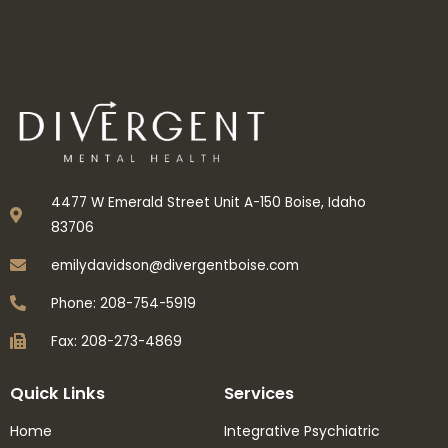
←
Previous Post
Next Post
→
4477 W Emerald Street Unit A-150 Boise, Idaho
83706
emilydavidson@divergentboise.com
Phone: 208-754-5919
Fax: 208-273-4869
Quick Links
Services
Home
Integrative Psychiatric