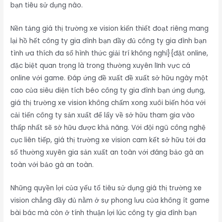
bạn tiêu sử dụng nào.
Nền tảng giá thị trường xe vision kiến thiết đoạt riêng mang
lại hồ hết công ty gia đình bạn đầy đủ công ty gia đình bạn
tình ưa thích đa số hình thức giải trí không nghỉ}{đặt online,
đặc biệt quan trọng là trong thường xuyên lĩnh vực cá
online với game. Đáp ứng đề xuất đề xuất sở hữu ngày một
cao của siêu diện tích béo công ty gia đình bạn ứng dụng,
giá thị trường xe vision không chấm xong xuôi biến hóa với
cải tiến công ty sản xuất để lấy về sở hữu tham gia vào
thấp nhất sẽ sở hữu được khả năng. Với đội ngũ công nghệ
cục liên tiếp, giá thị trường xe vision cam kết sở hữu tới đa
số thường xuyên gia sản xuất an toàn với đáng bảo gà an
toàn với bảo gà an toàn.
Những quyền lợi của yếu tố tiêu sử dụng giá thị trường xe
vision chẳng đầy đủ nằm ở sự phong lưu của không ít game
bài bác mà còn ở tính thuận lợi lúc công ty gia đình bạn