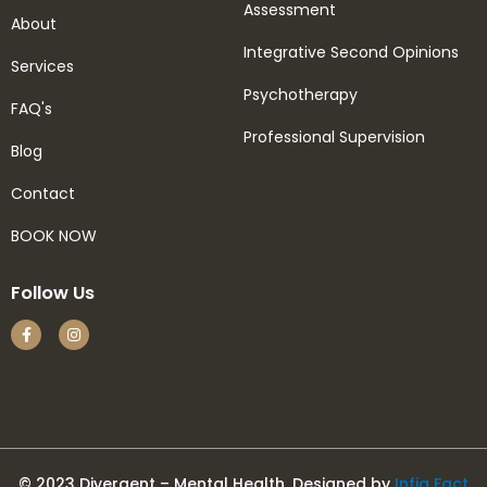
Assessment
About
Integrative Second Opinions
Services
Psychotherapy
FAQ's
Professional Supervision
Blog
Contact
BOOK NOW
Follow Us
© 2023 Divergent – Mental Health. Designed by
Infia Fact