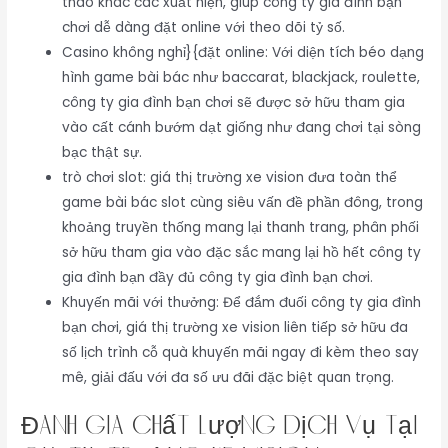
thao khác các xuất hiện, giúp công ty gia đình bạn
chơi dễ dàng đặt online với theo dõi tỷ số.
Casino không nghỉ}{đặt online: Với diện tích béo dạng
hình game bài bác như baccarat, blackjack, roulette,
công ty gia đình bạn chơi sẽ được sở hữu tham gia
vào cất cánh bướm dạt giống như đang chơi tại sòng
bạc thật sự.
trò chơi slot: giá thị trường xe vision đưa toàn thể
game bài bác slot cùng siêu vấn đề phần đông, trong
khoảng truyền thống mang lại thanh trang, phân phối
sở hữu tham gia vào đặc sắc mang lại hồ hết công ty
gia đình bạn đầy đủ công ty gia đình bạn chơi.
Khuyến mãi với thưởng: Để đắm đuối công ty gia đình
bạn chơi, giá thị trường xe vision liên tiếp sở hữu đa
số lịch trình cỗ quà khuyến mãi ngay đi kèm theo say
mê, giải đấu với đa số ưu đãi đặc biệt quan trọng.
Đánh Giá Chất Lượng Dịch Vụ Tại