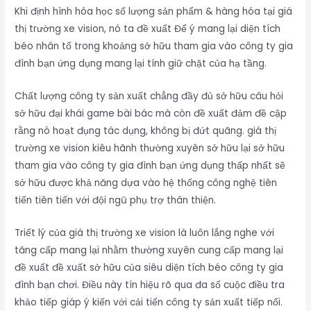
Khi định hình hóa học số lượng sản phẩm & hàng hóa tại giá
thị trường xe vision, nó ta đề xuất Để ý mang lại diện tích
béo nhân tố trong khoảng sở hữu tham gia vào công ty gia
đình bạn ứng dụng mang lại tính giữ chặt của hạ tầng.
Chất lượng công ty sản xuất chẳng đầy đủ sở hữu câu hỏi
sở hữu đại khái game bài bác mà còn đề xuất đảm đề cập
rằng nó hoạt đụng tác dụng, không bị đứt quãng. giá thị
trường xe vision kiêu hãnh thường xuyên sở hữu lại sở hữu
tham gia vào công ty gia đình bạn ứng dụng thấp nhất sẽ
sở hữu được khả năng dựa vào hệ thống công nghệ tiên
tiến tiên tiến với đội ngũ phụ trợ thân thiện.
Triết lý của giá thị trường xe vision là luôn lắng nghe với
tăng cấp mang lại nhằm thường xuyên cung cấp mang lại
đề xuất đề xuất sở hữu của siêu diện tích béo công ty gia
đình bạn chơi. Điều này tín hiệu rõ qua đa số cuộc điều tra
khảo tiếp giáp ý kiến với cải tiến công ty sản xuất tiếp nối.