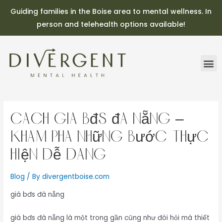
Guiding families in the Boise area to mental wellness. In
person and telehealth options available!
Cách giá bđs đà nẵng –
Khám Phá Những Bước Thực
Hiện Dễ Dàng
Blog
/ By
divergentboise.com
giá bđs đà nẵng
giá bđs đà nẵng là một trong gần cũng như đòi hỏi mà thiết