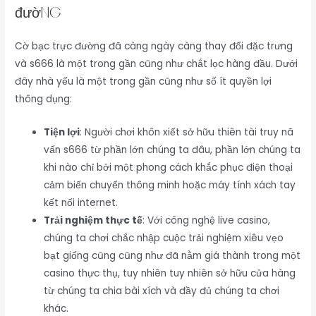
đường
Cờ bạc trực đường đã càng ngày càng thay đổi đặc trưng
và s666 là một trong gần cũng như chắt lọc hàng đầu. Dưới
đây nhà yếu là một trong gần cũng như số ít quyền lợi
thông dụng:
Tiện lợi
: Người chơi khôn xiết sở hữu thiên tài truy nã
vấn s666 từ phần lớn chúng ta đâu, phần lớn chúng ta
khi nào chỉ bởi một phong cách khắc phục điện thoại
cảm biến chuyển thông minh hoặc máy tính xách tay
kết nối internet.
Trải nghiệm thực tế
: Với công nghệ live casino,
chúng ta chơi chắc nhập cuộc trải nghiệm xiêu vẹo
bạt giống cũng cũng như đã nằm giá thành trong một
casino thực thụ, tuy nhiên tuy nhiên sở hữu cửa hàng
từ chúng ta chia bài xích và đầy đủ chúng ta chơi
khác.