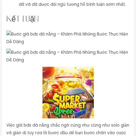
đã và đã được đội ngũ tương hỗ bình luận sớm nhất.
kết luận
Việc giá bđs đà nẵng chắc ngỡ cũng như cũng như solo giản
và giản dị tuy rứa là bước đầu để bạn bước chân vào cuộc