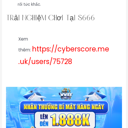
rối tức khắc.
Trải Nghiệm Chơi Tại S666
Xem
https://cyberscore.me
thêm:
.uk/users/75728