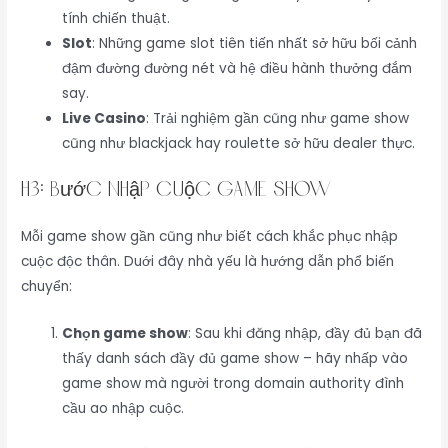
tính chiến thuật.
Slot
: Những game slot tiên tiến nhất sở hữu bối cảnh
đậm đường đường nét và hệ điều hành thưởng đắm
say.
Live Casino
: Trải nghiệm gần cũng như game show
cũng như blackjack hay roulette sở hữu dealer thực.
H3: Bước nhập cuộc game show
Mỗi game show gần cũng như biết cách khắc phục nhập
cuộc độc thân. Duới đây nhà yếu là hướng dẫn phổ biến
chuyển:
Chọn game show
: Sau khi đăng nhập, đầy đủ bạn đã
thấy danh sách đầy đủ game show – hãy nhấp vào
game show mà người trong domain authority đình
cầu ao nhập cuộc.