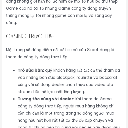
đang không giới hạn nỗ lực núm để mở sở hữu bộ thu thập
Game của nó ta, từ những Game công ty dòng truyền
thống mang lại tới những game còn mới lạ và sáng xây
dừng.
Casino trực tiếp
Một trong số đông điểm nổi bất si mê của 8kbet đang là
tham da công ty dòng trực tiếp.
Trò đùa bàn:
quý khách hàng rất tất cả thể tham da
vào những bàn đùa blackjack, roulette và baccarat
cùng với số đông dealer chân thực qua video clip
stream kiên nỗ lực chất lỏng lượng.
Tương tác cùng với dealer:
Khi tham da Game
công ty dòng trực tiếp, người mua hàng không chỉ
cần chỉ cần là một trong trong số đông người mua
hàng hầu hết hơn rất tất cả thể đề cập chuyện và
công ty chúng bên tôi cùng với dealer, xây dừng yêu