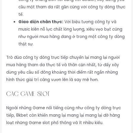
cầu một tham da rất gần cùng với công ty dòng thực
tế.
Giao diện chân thực:
Với biệu tượng công ty và
music kiên nỗ lực chất lỏng lượng, xiêu vẹo bạt cũng
như người mua hàng đang ở trong một công ty dòng
thật sự.
Trò đùa công ty dòng trực tiếp chuyển lại mang lại người
mua hàng tham da thực tế và thân cận nhất, từ đấy xây
dừng yêu cầu số đông khoảng thời điểm rất ngắn những
hình thức giải trí càng vươn lên là say mê hơn.
Các Game slot
Ngoài những Game nổi tiếng cũng như công ty dòng trực
tiếp, 8kbet còn khiến mang lại mang lại mang lại đỡ hàng
loạt những Game slot phổ thông và ít nhiều kiểu.