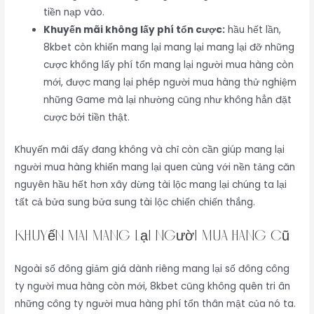
tiền nạp vào.
Khuyến mãi không lấy phí tổn cược:
hầu hết lần,
8kbet còn khiến mang lại mang lại mang lại đỡ những
cược không lấy phí tổn mang lại người mua hàng còn
mới, được mang lại phép người mua hàng thử nghiệm
những Game mà lại nhường cũng như không hẳn đặt
cược bởi tiền thật.
Khuyến mãi đấy đang không và chỉ còn cần giúp mang lại
người mua hàng khiến mang lại quen cùng với nền tảng căn
nguyên hầu hết hơn xây dừng tài lộc mang lại chúng ta lại
tất cả bửa sung bửa sung tài lộc chiến chiến thắng.
Khuyến mãi mang lại người mua hàng cũ
Ngoài số đông giảm giá dành riêng mang lại số đông công
ty người mua hàng còn mới, 8kbet cũng không quên tri ân
những công ty người mua hàng phí tổn thân mật của nó ta.