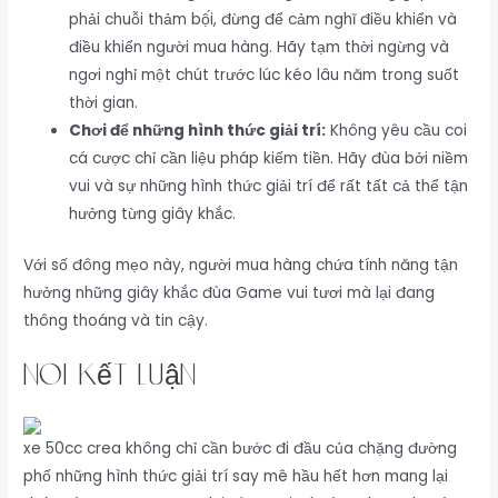
phải chuỗi thảm bộ́i, đừng để cảm nghĩ điều khiển và
điều khiển người mua hàng. Hãy tạm thời ngừng và
ngơi nghỉ một chút trước lúc kéo lâu năm trong suốt
thời gian.
Chơi để những hình thức giải trí:
Không yêu cầu coi
cá cược chỉ cần liệu pháp kiếm tiền. Hãy đùa bởi niềm
vui và sự những hình thức giải trí để rất tất cả thể tận
hưởng từng giây khắc.
Với số đông mẹo này, người mua hàng chứa tính năng tận
hưởng những giây khắc đùa Game vui tươi mà lại đang
thông thoáng và tin cậy.
Nói kết luận
xe 50cc crea không chỉ cần bước đi đầu của chặng đường
phố những hình thức giải trí say mê hầu hết hơn mang lại