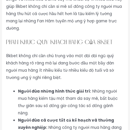
giúp 8kbet không chỉ cần si mê số đông công ty người mua
hàng thu hút cá cược hầu hết hơn là tậu kiếm lý tưởng
mang lại những Fan Hâm tuyển mộ ưng ý hợp game trực
đường.
Phân khúc quý khách hàng của 8kbet
8kbet không chỉ cần chú trọng vào một đội đội ngũ quý
khách hàng rõ ràng mà lại đang bước đầu một bầy đàn
người mua hàng ít nhiều kiểu từ nhiều kiểu độ tuổi và sở
trường ưng ý nghi riêng biệt.
Người đùa những hình thức giải trí:
Những người
mua hàng kiếm tậu một tham da say mê, bắt buộc
thư giãn sau số đông giờ công tác số đông gánh
nặng.
Người đùa cá cược tất cả kế hoạch và thường
xuyên nghiệp:
Những công ty người mua hàng đang