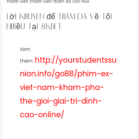
thành viên thành viên tham da còn mới.
Lời khuyên để tham da về tối
nhiều tại 8kbet
Xem
http://yourstudentssu
thêm:
nion.info/go88/phim-ex-
viet-nam-kham-pha-
the-gioi-giai-tri-dinh-
cao-online/