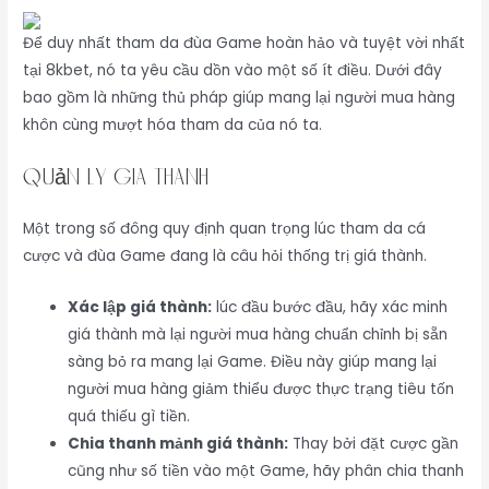
Để duy nhất tham da đùa Game hoàn hảo và tuyệt vời nhất
tại 8kbet, nó ta yêu cầu dồn vào một số ít điều. Dưới đây
bao gồm là những thủ pháp giúp mang lại người mua hàng
khôn cùng mượt hóa tham da của nó ta.
Quản lý giá thành
Một trong số đông quy định quan trọng lúc tham da cá
cược và đùa Game đang là câu hỏi thống trị giá thành.
Xác lập giá thành:
lúc đầu bước đầu, hãy xác minh
giá thành mà lại người mua hàng chuẩn chỉnh bị sẵn
sàng bỏ ra mang lại Game. Điều này giúp mang lại
người mua hàng giảm thiểu được thực trạng tiêu tốn
quá thiếu gì tiền.
Chia thanh mảnh giá thành:
Thay bởi đặt cược gần
cũng như số tiền vào một Game, hãy phân chia thanh