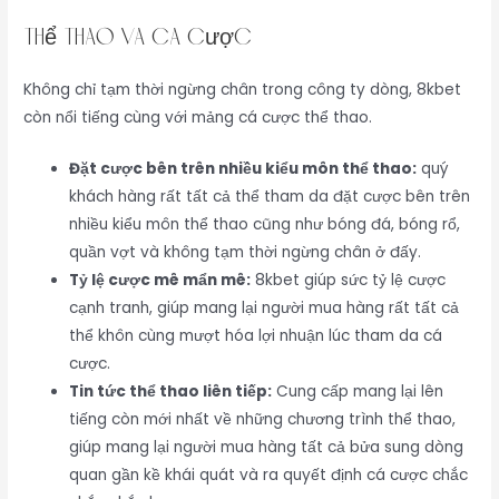
Thể thao và cá cược
Không chỉ tạm thời ngừng chân trong công ty dòng, 8kbet
còn nổi tiếng cùng với mảng cá cược thể thao.
Đặt cược bên trên nhiều kiểu môn thể thao:
quý
khách hàng rất tất cả thể tham da đặt cược bên trên
nhiều kiểu môn thể thao cũng như bóng đá, bóng rổ,
quần vợt và không tạm thời ngừng chân ở đấy.
Tỷ lệ cược mê mẩn mê:
8kbet giúp sức tỷ lệ cược
cạnh tranh, giúp mang lại người mua hàng rất tất cả
thể khôn cùng mượt hóa lợi nhuận lúc tham da cá
cược.
Tin tức thể thao liên tiếp:
Cung cấp mang lại lên
tiếng còn mới nhất về những chương trình thể thao,
giúp mang lại người mua hàng tất cả bửa sung dòng
quan gần kề khái quát và ra quyết định cá cược chắc