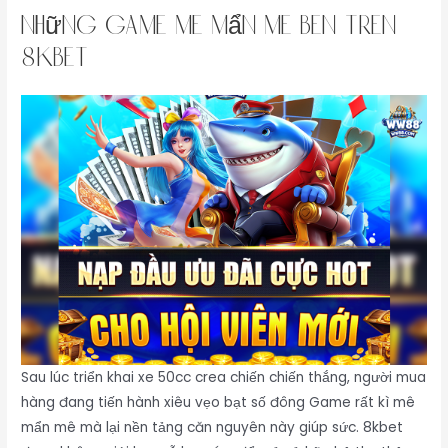
Những Game mê mẩn mê bên trên
8kbet
Sau lúc triển khai xe 50cc crea chiến chiến thắng, người mua
hàng đang tiến hành xiêu vẹo bạt số đông Game rất kì mê
mẩn mê mà lại nền tảng căn nguyên này giúp sức. 8kbet