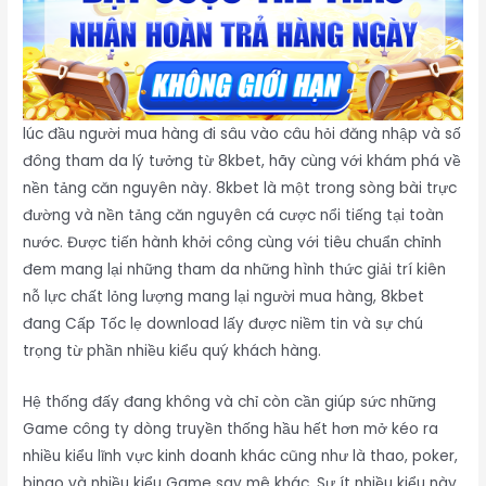
lúc đầu người mua hàng đi sâu vào câu hỏi đăng nhập và số
đông tham da lý tưởng từ 8kbet, hãy cùng với khám phá về
nền tảng căn nguyên này. 8kbet là một trong sòng bài trực
đường và nền tảng căn nguyên cá cược nổi tiếng tại toàn
nước. Được tiến hành khởi công cùng với tiêu chuẩn chỉnh
đem mang lại những tham da những hình thức giải trí kiên
nỗ lực chất lỏng lượng mang lại người mua hàng, 8kbet
đang Cấp Tốc lẹ download lấy được niềm tin và sự chú
trọng từ phần nhiều kiểu quý khách hàng.
Hệ thống đấy đang không và chỉ còn cần giúp sức những
Game công ty dòng truyền thống hầu hết hơn mở kéo ra
nhiều kiểu lĩnh vực kinh doanh khác cũng như là thao, poker,
bingo và nhiều kiểu Game say mê khác. Sự ít nhiều kiểu này