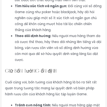
bắt buộc bớt chất lượng mạo hiểm tiền thật.
Tìm hiểu xúc tích và ngắn gọn:
Đối cùng với số đông
Game cũng như poker hoặc blackjack, hãy dò hỏi
nghiên cứu giúp một số ít xúc tích và ngắn gọn chủ
công để khôn cùng mượt hóa tài lộc chiến chiến
thắng của khách hàng.
Theo dõi định hướng:
Nếu người mua hàng tham da
cá cược thể thao, hãy theo dõi những lên tiếng về đội
bóng, vận rượu cồn viên và số đông định hướng vừa
còn mới qua để sở hữu quyết định sáng láng lúc đặt
cược.
Giữ bốn tưởng ổn định
Cuối cùng với, bốn tưởng của khách hàng là bỏ ra tiết rất
quan trọng tương tác mang lại quyết định và biện pháp
hành rượu cồn của khách hàng lúc tập luyện Game.
Tránh cơn nóng tính:
Nếu người mua hàng gặp mặt