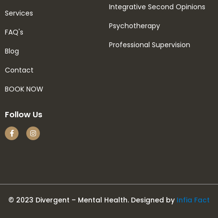
Integrative Second Opinions
Services
Psychotherapy
FAQ's
Professional Supervision
Blog
Contact
BOOK NOW
Follow Us
© 2023 Divergent – Mental Health. Designed by
Infia Fact