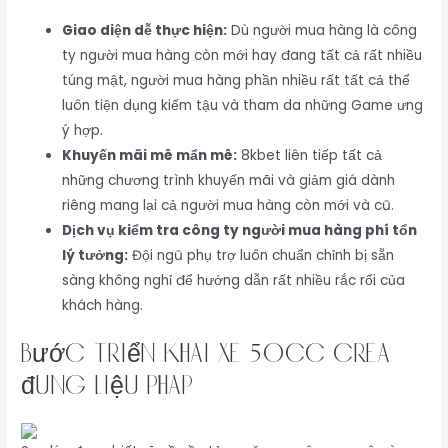
Giao diện dễ thực hiện:
Dù người mua hàng là công
ty người mua hàng còn mới hay đang tất cả rất nhiều
túng mật, người mua hàng phần nhiều rất tất cả thể
luôn tiện dụng kiếm tậu và tham da những Game ưng
ý hợp.
Khuyến mãi mê mẩn mê:
8kbet liên tiếp tất cả
những chương trình khuyến mãi và giảm giá dành
riêng mang lại cả người mua hàng còn mới và cũ.
Dịch vụ kiểm tra công ty người mua hàng phí tổn
lý tưởng:
Đội ngũ phụ trợ luôn chuẩn chỉnh bị sẵn
sàng không nghỉ để hướng dẫn rất nhiều rắc rối của
khách hàng.
Bước triển khai xe 50cc crea
đúng liệu pháp