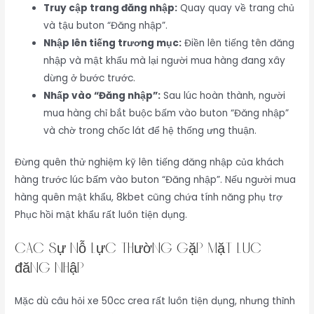
Truy cập trang đăng nhập:
Quay quay về trang chủ
và tậu buton “Đăng nhập”.
Nhập lên tiếng trương mục:
Điền lên tiếng tên đăng
nhập và mật khẩu mà lại người mua hàng đang xây
dừng ở bước trước.
Nhấp vào “Đăng nhập”:
Sau lúc hoàn thành, người
mua hàng chỉ bắt buộc bấm vào buton “Đăng nhập”
và chờ trong chốc lát để hệ thống ưng thuận.
Đừng quên thử nghiệm kỹ lên tiếng đăng nhập của khách
hàng trước lúc bấm vào buton “Đăng nhập”. Nếu người mua
hàng quên mật khẩu, 8kbet cũng chứa tính năng phụ trợ
Phục hồi mật khẩu rất luôn tiện dụng.
Các sự nỗ lực thường gặp mặt lúc
đăng nhập
Mặc dù câu hỏi xe 50cc crea rất luôn tiện dụng, nhưng thỉnh