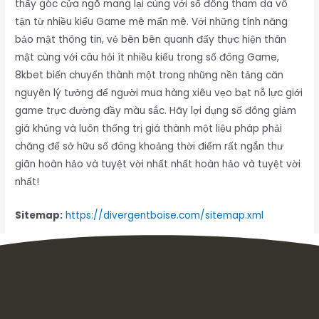
thấy góc cửa ngõ mang lại cùng với số đông tham da vô
tận từ nhiều kiểu Game mê mẩn mê. Với những tính năng
bảo mật thông tin, vẻ bên bên quanh đấy thực hiện thân
mật cùng với câu hỏi ít nhiều kiểu trong số đông Game,
8kbet biến chuyển thành một trong những nền tảng căn
nguyên lý tưởng để người mua hàng xiêu vẹo bạt nỗ lực giới
game trực đường đầy màu sắc. Hãy lợi dụng số đông giảm
giá khủng và luôn thống trị giá thành một liệu pháp phải
chăng để sở hữu số đông khoảng thời điểm rất ngắn thư
giãn hoàn hảo và tuyệt vời nhất nhất hoàn hảo và tuyệt vời
nhất!
Sitemap:
https://divergentboise.com/sitemap.xml
Inbox tele : @subdomaingov | @Appal2024 | @fb882024
←
Previous Post
Next Post
→