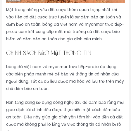
Một trong những yếu đặt cược thêm quan trọng nhất khi
vào tiền cá đặt cược trực tuyến là sự đảm bảo an toàn và
đảm bảo an toàn. bóng đá việt nam và myanmar trực tiếp-
pro.io cam kết cung cấp một môi trường cá đặt cược bảo
hiểm và đảm bảo an toàn cho gia đình của mình.
Chính Sách Bảo Mật Thông Tin
bóng đá việt nam và myanmar trực tiếp-pro.io áp dụng
các biện pháp mạnh mẽ để bảo vệ thông tin cá nhân của
người dùng. Tất cả dữ liệu được mã hóa và lưu trữ trên máy
chủ đảm bảo an toàn.
Nền tảng cũng sử dụng công nghệ SSL để đảm bảo rằng mọi
giao dịch tài chính đều được thực hiện một cách đảm bảo
an toàn. Điều này giúp gia đình yên tâm khi vào tiền cá đặt
cược mà không phải lo lắng về việc thông tin cá nhân bị rò