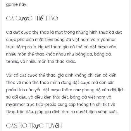
game này.
Cá Cược Thể Thao
Cá đặt cược thể thao là một trong những hình thức cá đặt
cược phổ biến nhất trên bóng đá việt nam và myanmar
trực tiếp-pro.io. Người tham gia có thể cá đặt cược vào
nhiều môn thể thao khác nhau như bóng đá, bóng đá,
tennis, và nhiều môn thể thao khác.
Với cá đặt cược thể thao, gia đình không chỉ cần có kiến
thức về môn thể thao mình đang đặt cược mà còn cần
phân tích các yếu đặt cược thêm như phong độ của đội, lịch
sử đối đầu, và điều kiện thời tiết. bóng đá việt nam và
myanmar trực tiếp-pro.io cung cấp thông tin chi tiết về
từng trận đấu, giúp gia đình đưa ra quyết định sáng suốt.
Casino Trực Tuyến