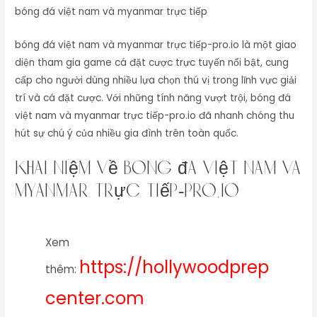
bóng đá việt nam và myanmar trực tiếp
bóng đá việt nam và myanmar trực tiếp-pro.io là một giao
diện tham gia game cá đặt cược trực tuyến nổi bật, cung
cấp cho người dùng nhiều lựa chọn thú vị trong lĩnh vực giải
trí và cá đặt cược. Với những tính năng vượt trội, bóng đá
việt nam và myanmar trực tiếp-pro.io đã nhanh chóng thu
hút sự chú ý của nhiều gia đình trên toàn quốc.
Khái Niệm Về bóng đá việt nam và
myanmar trực tiếp-pro.io
Xem
https://hollywoodprep
thêm:
center.com