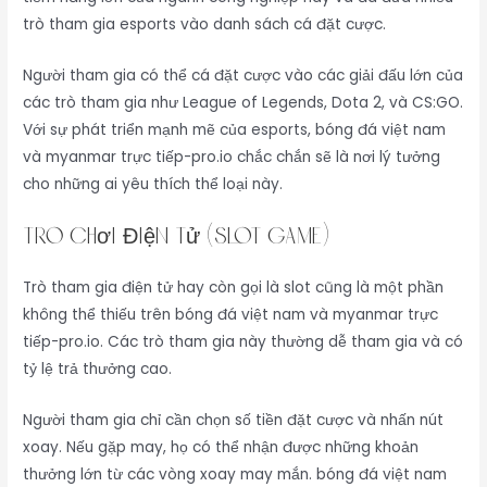
trò tham gia esports vào danh sách cá đặt cược.
Người tham gia có thể cá đặt cược vào các giải đấu lớn của
các trò tham gia như League of Legends, Dota 2, và CS:GO.
Với sự phát triển mạnh mẽ của esports, bóng đá việt nam
và myanmar trực tiếp-pro.io chắc chắn sẽ là nơi lý tưởng
cho những ai yêu thích thể loại này.
Trò Chơi Điện Tử (Slot Game)
Trò tham gia điện tử hay còn gọi là slot cũng là một phần
không thể thiếu trên bóng đá việt nam và myanmar trực
tiếp-pro.io. Các trò tham gia này thường dễ tham gia và có
tỷ lệ trả thưởng cao.
Người tham gia chỉ cần chọn số tiền đặt cược và nhấn nút
xoay. Nếu gặp may, họ có thể nhận được những khoản
thưởng lớn từ các vòng xoay may mắn. bóng đá việt nam