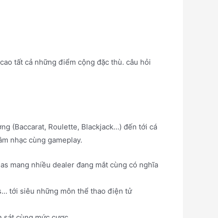
g cao tất cả những điểm cộng đặc thù. câu hỏi
g (Baccarat, Roulette, Blackjack…) đến tới cá
 âm nhạc cùng gameplay.
gas mang nhiều dealer đang mắt cùng có nghĩa
is… tới siêu những môn thể thao điện tử
n sát cùng mức cược.