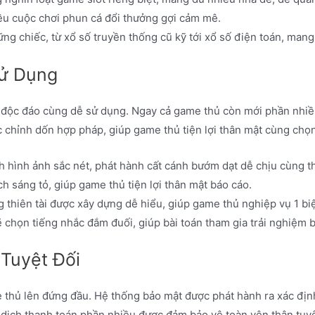
iều cuộc chơi phun cá đổi thưởng gợi cảm mê.
g chiếc, từ xổ số truyền thống cũ kỹ tới xổ số điện toán, mang 
Sử Dụng
 độc đáo cùng dễ sử dụng. Ngay cả game thủ còn mới phần nhiều 
chỉnh dốn hợp pháp, giúp game thủ tiện lợi thân mật cùng chọn
h hình ảnh sắc nét, phát hành cất cánh bướm dạt dễ chịu cùng t
 sáng tỏ, giúp game thủ tiện lợi thân mật báo cáo.
 thiên tài được xây dựng dễ hiểu, giúp game thủ nghiệp vụ 1 b
 chọn tiếng nhắc đắm đuối, giúp bài toán tham gia trải nghiệm 
Tuyệt Đối
 thủ lên đứng đầu. Hệ thống bảo mật được phát hành ra xác địn
ịch thanh toán phần nhiều được đảm bảo vệ toàn yên thân tuyệt