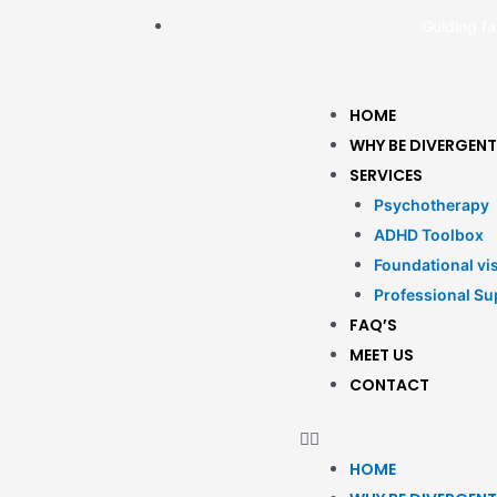
Guiding fa
HOME
WHY BE DIVERGENT
SERVICES
Psychotherapy
ADHD Toolbox
Foundational vis
Professional Su
FAQ’S
MEET US
CONTACT
HOME