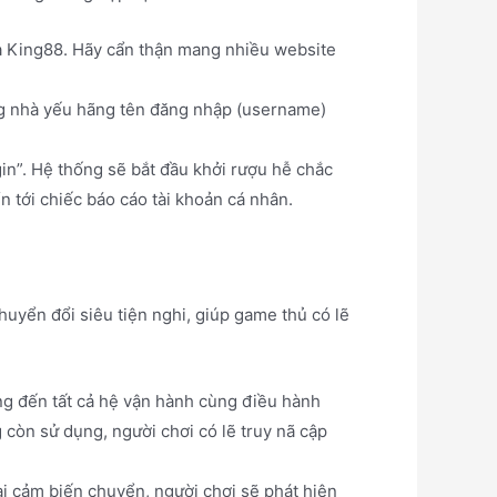
ủa King88. Hãy cẩn thận mang nhiều website
ùng nhà yếu hãng tên đăng nhập (username)
n”. Hệ thống sẽ bắt đầu khởi rượu hễ chắc
 tới chiếc báo cáo tài khoản cá nhân.
huyển đổi siêu tiện nghi, giúp game thủ có lẽ
ng đến tất cả hệ vận hành cùng điều hành
còn sử dụng, người chơi có lẽ truy nã cập
ại cảm biến chuyển, người chơi sẽ phát hiện