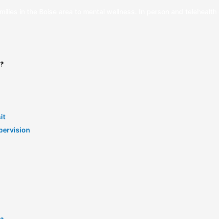
milies in the Boise area to mental wellness. In person and telehealth 
?
it
pervision