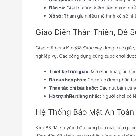
Bắn cá:
Giải trí cùng kiếm tiền mang nh
Xổ số:
Tham gia nhiều mô hình xổ số nhữn
Giao Diện Thân Thiện, Dễ 
Giao diện của King88 được xây dựng trực giác,
nghiệp vụ. Các công dụng cùng cuộc chơi được 
Thiết kế trực giác:
Màu sắc hòa giải, hìn
Bố cục hợp pháp:
Các mục được phân tách
Thao tác chỉ bắt buộc:
Các nút bấm cùng
Hỗ trợ nhiều tiếng nhắc:
Người chơi có lẽ
Hệ Thống Bảo Mật An Toàn 
King88 đặt sự yên thân cùng bảo mật của game
đúng đắn đều báo cáo cá nhân cùng giao bệnh d