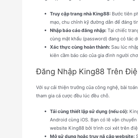
Truy cập trang nhà King88:
Bước tiên ph
mạo, chu chỉnh kỹ đường dẫn để đáng tin
Nhập báo cáo đăng nhập:
Tại chiếc tran
cùng mật khẩu (password) đang có tác d
Xác thực cùng hoàn thành:
Sau lúc nhập
kiên cầm báo cáo của gia đình người chơ
Đăng Nhập King88 Trên Điệ
Với sự cải thiện trưởng của công nghệ, bài toá
tham gia cá cược đều lúc đều chỗ.
Tải cùng thiết lập sử dụng (nếu có):
King
Android cùng iOS. Bạn có lẽ vận chuyển 
website King88 bởi trình coi xét trên đi
Mở sử dụng hoặc truy nã cập website:
S