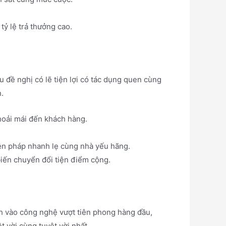
tỷ lệ trả thưởng cao.
đề nghị có lẽ tiện lợi có tác dụng quen cùng
.
hoải mái đến khách hàng.
iện pháp nhanh lẹ cùng nhà yếu hãng.
biến chuyển đổi tiện điểm cộng.
h vào công nghệ vượt tiên phong hàng đầu,
 vời cùng tuyệt vời nhất.