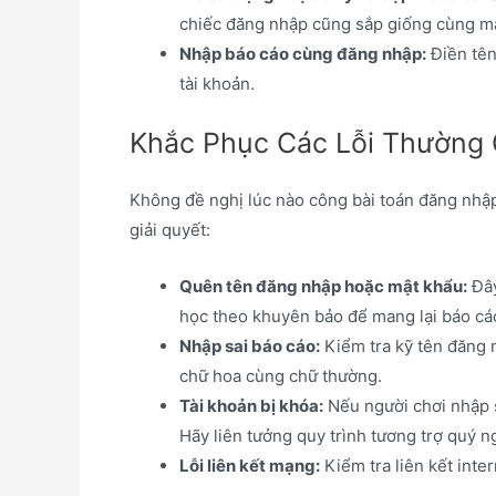
chiếc đăng nhập cũng sắp giống cùng má
Nhập báo cáo cùng đăng nhập:
Điền tên
tài khoản.
Khắc Phục Các Lỗi Thường
Không đề nghị lúc nào công bài toán đăng nhập
giải quyết:
Quên tên đăng nhập hoặc mật khẩu:
Đây
học theo khuyên bảo để mang lại báo cá
Nhập sai báo cáo:
Kiểm tra kỹ tên đăng n
chữ hoa cùng chữ thường.
Tài khoản bị khóa:
Nếu người chơi nhập s
Hãy liên tưởng quy trình tương trợ quý n
Lỗi liên kết mạng:
Kiểm tra liên kết int