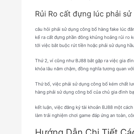
Rủi Ro cất đựng lúc phải s
câu hỏi phải sử dụng công bố hàng fake lúc đ
kể ra cất đựng phần đông khủng hoảng rủi ro ko 
tới việc bắt buộc rút tiền hoặc phải sử dụng h
Thứ 2, ví cũng như BJ88 bắt gặp ra việc gia đì
khóa lâu năm chậm, đồng nghĩa tương quan với s
Thứ bố, việc phải sử dụng công bố kém chất lư
hàng phải sử dụng công bố của chủ gia đình bạ
kết luận, việc đăng ký tài khoản BJ88 một cách 
làm trải nghiệm chơi game đáp ứng an toàn, côn
Hướng Dẫn Chi Tiết Các