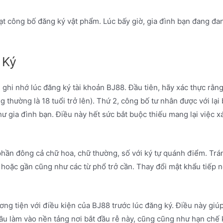
bạt công bố đăng ký vật phẩm. Lúc bấy giờ, gia đình bạn đang đ
 Ký
ghi nhớ lúc đăng ký tài khoản BJ88. Đầu tiên, hãy xác thực rằn
 thường là 18 tuổi trở lên). Thứ 2, công bố tư nhân được với lại
ư gia đình bạn. Điều này hết sức bắt buộc thiếu mang lại việc x
phần đông cả chữ hoa, chữ thường, số với ký tự quánh điểm. Tr
 hoặc gần cũng như các từ phổ trở cần. Thay đổi mật khẩu tiếp 
g tiện với điều kiện của BJ88 trước lúc đăng ký. Điều này giúp 
đầu làm vào nền tảng nơi bắt đầu rễ này, cũng cũng như hạn chế