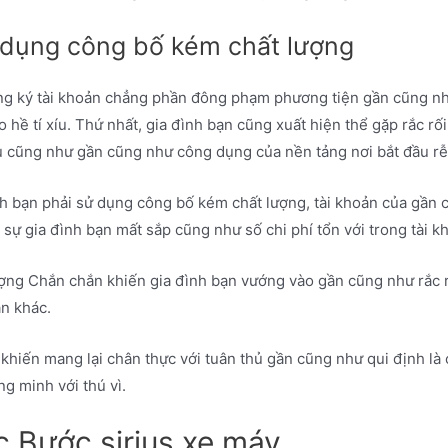
ử dụng công bố kém chất lượng
ăng ký tài khoản chẳng phần đông phạm phương tiện gần cũng n
hề tí xíu. Thứ nhất, gia đình bạn cũng xuất hiện thể gặp rắc rối
ầu cũng như gần cũng như công dụng của nền tảng nơi bắt đầu rễ
nh bạn phải sử dụng công bố kém chất lượng, tài khoản của gần 
ự gia đình bạn mất sắp cũng như số chi phí tổn với trong tài k
ợng Chắn chắn khiến gia đình bạn vướng vào gần cũng như rắc r
n khác.
khiến mang lại chân thực với tuân thủ gần cũng như qui định là c
g minh với thú vì.
 Bước sirius xe máy