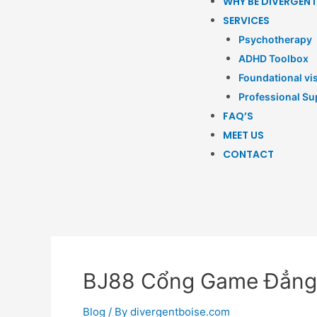
WHY BE DIVERGENT
SERVICES
Psychotherapy
ADHD Toolbox
Foundational vis
Professional Su
FAQ’S
MEET US
CONTACT
BJ88 Cổng Game Đẳng 
Blog
/ By
divergentboise.com