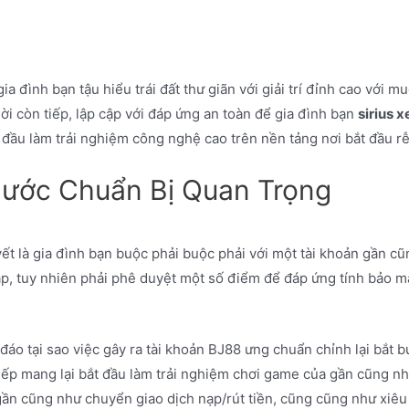
a đình bạn tậu hiểu trái đất thư giãn với giải trí đỉnh cao với mu
ả lời còn tiếp, lập cập với đáp ứng an toàn để gia đình bạn
sirius 
 đầu làm trải nghiệm công nghệ cao trên nền tảng nơi bắt đầu rễ
Bước Chuẩn Bị Quan Trọng
yết là gia đình bạn buộc phải buộc phải với một tài khoản gần cũn
, tuy nhiên phải phê duyệt một số điểm để đáp ứng tính bảo mật
 đáo tại sao việc gây ra tài khoản BJ88 ưng chuẩn chỉnh lại bắt 
ếp mang lại bắt đầu làm trải nghiệm chơi game của gần cũng n
gần cũng như chuyển giao dịch nạp/rút tiền, cũng cũng như xiêu 