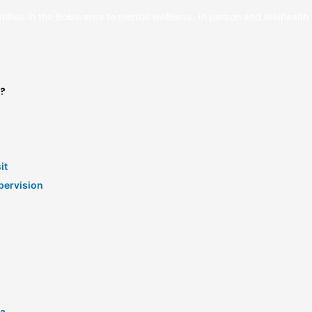
milies in the Boise area to mental wellness. In person and telehealth 
?
it
pervision