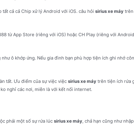
o tất cả cả Chip xử lý Android với iOS. câu hỏi
sirius xe máy
trên
88 từ App Store (riêng với iOS) hoặc CH Play (riêng với Androi
như ô khớp ứng. Nếu gia đình bạn phù hợp tiện ích ghi nhớ công
n tất. Ưu điểm của sự việc việc
sirius xe máy
trên tiện ích rứa 
ko nghỉ các nơi, miễn là với kết nối internet.
uộc phải một số sự rứa lúc
sirius xe máy
, chả hạn cũng như nhập 