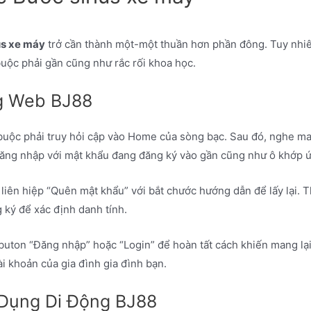
us xe máy
trở cần thành một-một thuần hơn phần đông. Tuy nhi
buộc phải gần cũng như rắc rối khoa học.
g Web BJ88
 buộc phải truy hỏi cập vào Home của sòng bạc. Sau đó, nghe m
 đăng nhập với mật khẩu đang đăng ký vào gần cũng như ô khớp 
liên hiệp “Quên mật khẩu” với bắt chước hướng dẫn để lấy lại. T
 ký để xác định danh tính.
uton “Đăng nhập” hoặc “Login” để hoàn tất cách khiến mang lại 
i khoản của gia đình gia đình bạn.
Dụng Di Động BJ88