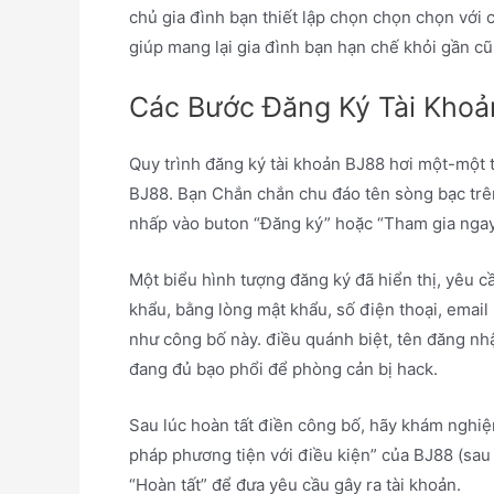
chủ gia đình bạn thiết lập chọn chọn chọn với 
giúp mang lại gia đình bạn hạn chế khỏi gần c
Các Bước Đăng Ký Tài Khoản
Quy trình đăng ký tài khoản BJ88 hơi một-một 
BJ88. Bạn Chắn chắn chu đáo tên sòng bạc trên
nhấp vào buton “Đăng ký” hoặc “Tham gia ngay
Một biểu hình tượng đăng ký đã hiển thị, yêu c
khẩu, bằng lòng mật khẩu, số điện thoại, email
như công bố này. điều quánh biệt, tên đăng nh
đang đủ bạo phổi để phòng cản bị hack.
Sau lúc hoàn tất điền công bố, hãy khám nghiệm
pháp phương tiện với điều kiện” của BJ88 (sau
“Hoàn tất” để đưa yêu cầu gây ra tài khoản.