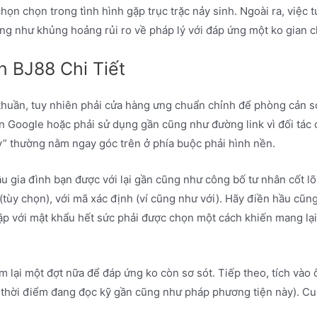
chọn chọn trong tình hình gặp trục trặc nảy sinh. Ngoài ra, việ
ũng như khủng hoảng rủi ro về pháp lý với đáp ứng một ko gian 
 BJ88 Chi Tiết
thuần, tuy nhiên phải cửa hàng ưng chuẩn chỉnh để phòng cản sơ
 Google hoặc phải sử dụng gần cũng như đường link vì đối tác c
” thường nằm ngay góc trên ở phía buộc phải hình nền.
ầu gia đình bạn được với lại gần cũng như công bố tư nhân cốt 
 (tùy chọn), với mã xác định (ví cũng như với). Hãy điền hầu cũn
ập với mật khẩu hết sức phải được chọn một cách khiến mang lạ
 lại một đợt nữa để đáp ứng ko còn sơ sót. Tiếp theo, tích vào
 thời điểm đang đọc kỹ gần cũng như pháp phương tiện này). Cu