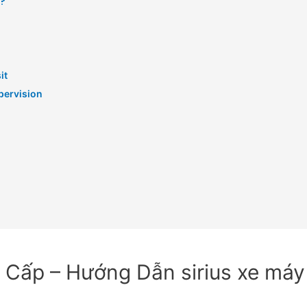
?
it
pervision
Cấp – Hướng Dẫn sirius xe má