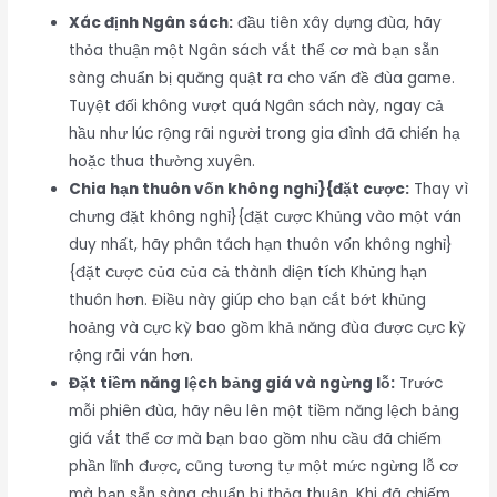
Xác định Ngân sách:
đầu tiên xây dựng đùa, hãy
thỏa thuận một Ngân sách vắt thể cơ mà bạn sẵn
sàng chuẩn bị quăng quật ra cho vấn đề đùa game.
Tuyệt đối không vượt quá Ngân sách này, ngay cả
hầu như lúc rộng rãi người trong gia đình đã chiến hạ
hoặc thua thường xuyên.
Chia hạn thuôn vốn không nghỉ}{đặt cược:
Thay vì
chưng đặt không nghỉ}{đặt cược Khủng vào một ván
duy nhất, hãy phân tách hạn thuôn vốn không nghỉ}
{đặt cược của của cả thành diện tích Khủng hạn
thuôn hơn. Điều này giúp cho bạn cắt bớt khủng
hoảng và cực kỳ bao gồm khả năng đùa được cực kỳ
rộng rãi ván hơn.
Đặt tiềm năng lệch bảng giá và ngừng lỗ:
Trước
mỗi phiên đùa, hãy nêu lên một tiềm năng lệch bảng
giá vắt thể cơ mà bạn bao gồm nhu cầu đã chiếm
phần lĩnh được, cũng tương tự một mức ngừng lỗ cơ
mà bạn sẵn sàng chuẩn bị thỏa thuận. Khi đã chiếm