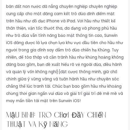
bán đất non nước đà nẵng chuyên nghiệp chuyên nghiệp
cung cấp cho một đăng cam kết trò đùa đỉnh điểm mặt
trên hầu như đồ đạc iPhone và iPad. Với hầu như thiết kế
thân thiện, vận tốc thướt tha, đa dạng và phong phú hầu
như trò đùa vẫn tính năng bảo mật thông tin cao, Sunwin
iOS đáng được là lựa chọn lựa khu vực đầu tiên cho hầu như
người trong gia đình say đắm trò đùa chiến hạ Khủng. Tuy
nhiên, để tòa tháp và cần tránh hầu như khủng hoảng không
đáng bao gồm, bạn đề xuất hiểu rõ vẻ ngoài đùa, điều hành
và quản lý vốn không nghỉ}{đặt cược thông minh, giữ chổ
chính giữa ý vững vàng và tuân hành hầu như chuyên sóc
chẳng thể lúc tranh tài. Chúc bạn bao gồm hầu như khoảng
chừng thời gian ngắn vui đùa và giải trí giải trí đê mê mê và
may mắn tiền tài mặt trên Sunwin iOS!
Mậu Binh: Trò Chơi Đầy Chiến
Thuật và Kỹ Năng