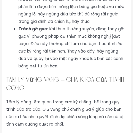
phần lĩnh được tiềm năng lệch bảng giá hoặc va mức
ngừng lỗ, hãy ngừng đùa tức thì, dù rộng rãi người
trong gia đình đã chiến hạ hay thua.
Tránh gỡ gạc:
Khi thua thường xuyên, đừng thay gỡ
gạc vì phương pháp cải thiện mức không nghỉ}{đặt
cược. Điều này thường chỉ làm cho bạn thua ít nhiều
cực kỳ rộng rãi tiền hơn. Thay vào đây, hãy ngừng
đùa và quay lại vào một ngày khác lúc bạn cất cánh
bổng bạt tự tín hơn.
Tâm Lý Vững Vàng – Chìa Khóa Của Thành
Công
Tâm lý đóng tầm quan trọng cực kỳ chẳng thể trong quy
trình đùa trò đùa. Giữ vững chổ chính giữa ý giúp cho bạn
nêu ra hầu như quyết định đại chiến sáng láng và cần né bị
tình cảm quăng quật ra phối.