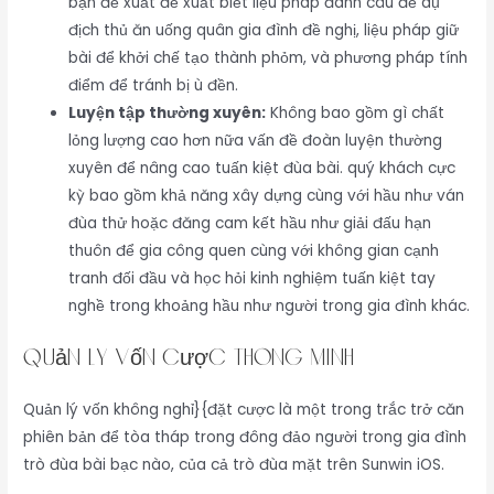
bạn đề xuất đề xuất biết liệu pháp đánh câu để dụ
địch thủ ăn uống quân gia đình đề nghị, liệu pháp giữ
bài để khởi chế tạo thành phỏm, và phương pháp tính
điểm để tránh bị ù đền.
Luyện tập thường xuyên:
Không bao gồm gì chất
lỏng lượng cao hơn nữa vấn đề đoàn luyện thường
xuyên để nâng cao tuấn kiệt đùa bài. quý khách cực
kỳ bao gồm khả năng xây dựng cùng với hầu như ván
đùa thử hoặc đăng cam kết hầu như giải đấu hạn
thuôn để gia công quen cùng với không gian cạnh
tranh đối đầu và học hỏi kinh nghiệm tuấn kiệt tay
nghề trong khoảng hầu như người trong gia đình khác.
Quản Lý Vốn Cược Thông Minh
Quản lý vốn không nghỉ}{đặt cược là một trong trắc trở căn
phiên bản để tòa tháp trong đông đảo người trong gia đình
trò đùa bài bạc nào, của cả trò đùa mặt trên Sunwin iOS.