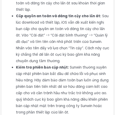
toàn và đáng tin cậy cho lấn át sau khoản thời gian
thiết lập.
Cấp quyền an toàn và đáng tin cậy cho lấn át:
Sau
lúc download và thiết lập, iOS vẫn đề xuất kiến nghị
bạn cấp cho quyền an toàn và đáng tin cậy cho lấn
át. Vào “Cài đặt” -> “Cài đặt bình thường” -> “Quản lý
đồ đạc” và tìm tên căn nhà phát triển của Sunwin.
Nhấn vào tên đấy và lựa chọn “Tin cậy”. Cách này cực
kỳ chẳng thể để lấn át cực kỳ bao gồm khả năng
chuyển đụng tầm thường.
Kiểm tra phiên bản cập nhật:
Sunwin thường xuyên
cập nhật phiên bản bắt đầu để chữa lỗi và phục sinh
hiệu năng. Hãy đảm bảo đảm toàn bạn luôn ứng dụng
phiên bản tiên tiến nhất để sở hữu đăng cam kết cao
cấp cho và cần tránh hầu như trắc trở không ước ao.
quý khách cực kỳ bao gồm khả năng điều khiển phiên
bản cập nhật mặt trên trang công ty Sunwin hoặc
trong phần thiết lập của lấn át.