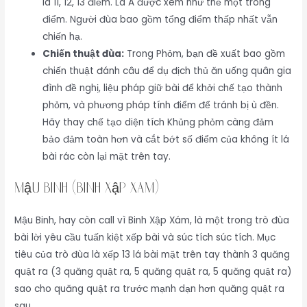
là 11, 12, 13 điểm. Lá A được xem như thể một trong
điểm. Người đùa bao gồm tổng điểm thấp nhất vẫn
chiến hạ.
Chiến thuật đùa:
Trong Phỏm, bạn đề xuất bao gồm
chiến thuật đánh câu để dụ địch thủ ăn uống quân gia
đình đề nghị, liệu pháp giữ bài để khởi chế tạo thành
phỏm, và phương pháp tính điểm để tránh bị ù đền.
Hãy thay chế tạo diện tích Khủng phỏm càng đảm
bảo đảm toàn hơn và cắt bớt số điểm của không ít lá
bài rác còn lại mặt trên tay.
Mậu Binh (Binh Xập Xám)
Mậu Binh, hay còn call vì Binh Xập Xám, là một trong trò đùa
bài lời yêu cầu tuấn kiệt xếp bài và súc tích súc tích. Mục
tiêu của trò đùa là xếp 13 lá bài mặt trên tay thành 3 quăng
quật ra (3 quăng quật ra, 5 quăng quật ra, 5 quăng quật ra)
sao cho quăng quật ra trước mạnh dạn hơn quăng quật ra
sau.