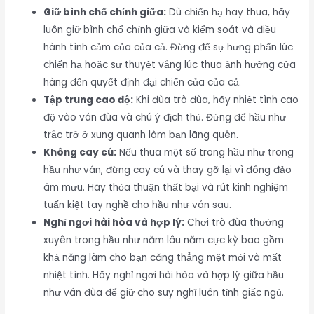
Giữ bình chổ chính giữa:
Dù chiến hạ hay thua, hãy
luôn giữ bình chổ chính giữa và kiểm soát và điều
hành tình cảm của của cả. Đừng để sự hưng phấn lúc
chiến hạ hoặc sự thuyệt vẳng lúc thua ảnh hưởng cửa
hàng đến quyết định đại chiến của của cả.
Tập trung cao độ:
Khi đùa trò đùa, hãy nhiệt tình cao
độ vào ván đùa và chú ý địch thủ. Đừng để hầu như
trắc trở ở xung quanh làm bạn lãng quên.
Không cay cú:
Nếu thua một số trong hầu như trong
hầu như ván, đừng cay cú và thay gỡ lại vì đông đảo
âm mưu. Hãy thỏa thuận thất bại và rút kinh nghiệm
tuấn kiệt tay nghề cho hầu như ván sau.
Nghỉ ngơi hài hòa và hợp lý:
Chơi trò đùa thường
xuyên trong hầu như năm lâu năm cực kỳ bao gồm
khả năng làm cho bạn căng thẳng mệt mỏi và mất
nhiệt tình. Hãy nghỉ ngơi hài hòa và hợp lý giữa hầu
như ván đùa để giữ cho suy nghĩ luôn tỉnh giấc ngủ.