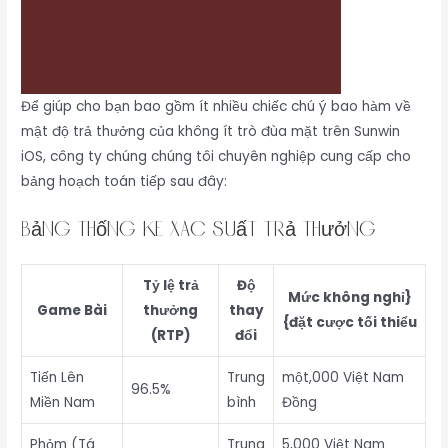
Để giúp cho bạn bao gồm ít nhiều chiếc chú ý bao hàm về
mật độ trả thưởng của không ít trò đùa mặt trên Sunwin
iOS, công ty chúng chúng tôi chuyên nghiệp cung cấp cho
bảng hoạch toán tiếp sau đây:
Bảng Thống Kê Xác Suất Trả Thưởng
Tỷ lệ trả
Độ
Mức không nghỉ}
Game Bài
thưởng
thay
{đặt cược tối thiểu
(RTP)
đổi
Tiến Lên
Trung
một,000 Việt Nam
96.5%
Miền Nam
bình
Đồng
Phỏm (Tá
Trung
5,000 Việt Nam