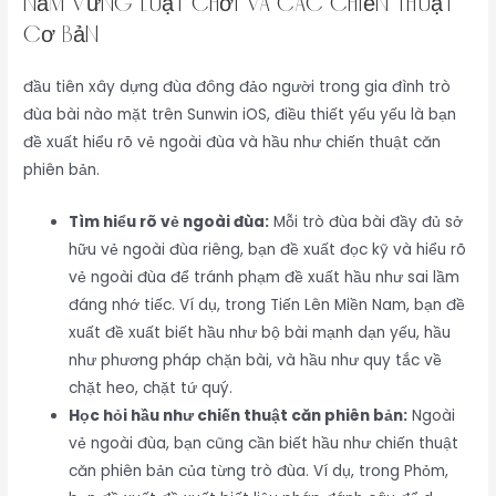
Nắm Vững Luật Chơi và Các Chiến Thuật
Cơ Bản
đầu tiên xây dựng đùa đông đảo người trong gia đình trò
đùa bài nào mặt trên Sunwin iOS, điều thiết yếu yếu là bạn
đề xuất hiểu rõ vẻ ngoài đùa và hầu như chiến thuật căn
phiên bản.
Tìm hiểu rõ vẻ ngoài đùa:
Mỗi trò đùa bài đầy đủ sở
hữu vẻ ngoài đùa riêng, bạn đề xuất đọc kỹ và hiểu rõ
vẻ ngoài đùa để tránh phạm đề xuất hầu như sai lầm
đáng nhớ tiếc. Ví dụ, trong Tiến Lên Miền Nam, bạn đề
xuất đề xuất biết hầu như bộ bài mạnh dạn yếu, hầu
như phương pháp chặn bài, và hầu như quy tắc về
chặt heo, chặt tứ quý.
Học hỏi hầu như chiến thuật căn phiên bản:
Ngoài
vẻ ngoài đùa, bạn cũng cần biết hầu như chiến thuật
căn phiên bản của từng trò đùa. Ví dụ, trong Phỏm,