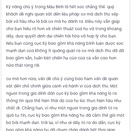
Kỹ năng chú ý trong Mậu Binh là hết sức chẳng thể. quý
khách đề nghị quan sát đến liệu pháp cơ mà địch thủ xếp
bài và hầu như lá bài cơ mà họ đánh ra. Điều này vẫn giúp
cho bạn hiểu rõ hơn về chiến thuật của họ và trong khoảng
đấy, đưa quyết định đại chiến hài hòa và hợp lý cho bạn.
Nếu bạn cũng cực kỳ bao gồm khả năng bình luận được sức
mạnh dạn của không ít quăng quật ra cơ mà địch thủ đã đã
bao gồm sẵn, tuấn kiệt chiến hạ của của cả vẫn cao hơn
nữa thật rộng rãi.
cơ mà hơn nữa, vấn đề chú ý cũng bao hàm vấn đề quan
sát đến chổ chính giữa cảnh và hành vi của địch thủ. Một
người trong gia đình dân cực kỳ bao gồm khả năng lộ ra
thông tin qua thể hiện thái độ của họ lúc thực hiện hầu như
chất đi. Chẳng hạn, ví như một người trong gia đình tỏ ra
quá tự tín, cực kỳ bao gồm khả năng họ đã cầm thế giữ một
bộ bài mạnh dạn. trái lại, ví như ai đấy tỏ ra đo đắn, cực kỳ
bao gồm khả năng họ đã chạm chán dành hết thời gian