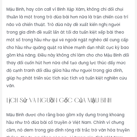
Mậu Binh, hay còn call vì Binh Xập Xám, không chỉ đối chọi
thuần là một trong trò đùa bài hơn nữa là trận chiến của trí
não và chiến thuật. Trò đùa này đề xuất kiến nghị người
trong gia đình đề xuất lấn át tối đa tuấn kiệt xếp bài theo
một số trong hầu như qui vẻ ngoài ngặt nghèo để cung cấp
cho hầu như quăng quật ra khỏe mạnh dạn nhất cực kỳ bao
gồm khả năng. Điều này không chỉ làm cho cho Mậu Binh đổi
thay đổi cuốn hút hơn nữa chế tạo đụng lực thúc đẩy mức
độ cạnh tranh đối đầu giữa hầu như người trong gia đình,
giúp họ phát triển súc tích súc tích và tuấn kiệt nghiên cứu
vãn.
Lịch Sử và Nguồn Gốc Của Mậu Binh
Mậu Binh được cho rằng bao gồm xây dựng trong khoảng
hầu như trò đùa bài cổ truyền ở Việt Nam. Chính vì chưng
cầm, nó đem trong gia đình rộng rãi trắc trở văn hóa truyền