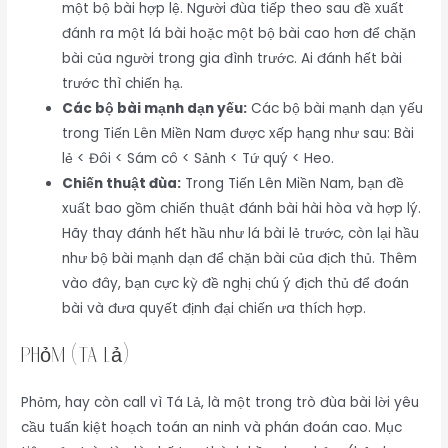
một bộ bài hợp lệ. Người đùa tiếp theo sau đề xuất
đánh ra một lá bài hoặc một bộ bài cao hơn để chặn
bài của người trong gia đình trước. Ai đánh hết bài
trước thì chiến hạ.
Các bộ bài mạnh dạn yếu:
Các bộ bài mạnh dạn yếu
trong Tiến Lên Miền Nam được xếp hạng như sau: Bài
lẻ < Đôi < Sám cô < Sảnh < Tứ quý < Heo.
Chiến thuật đùa:
Trong Tiến Lên Miền Nam, bạn đề
xuất bao gồm chiến thuật đánh bài hài hòa và hợp lý.
Hãy thay đánh hết hầu như lá bài lẻ trước, còn lại hầu
như bộ bài mạnh dạn để chặn bài của địch thủ. Thêm
vào đây, bạn cực kỳ đề nghị chú ý địch thủ để đoán
bài và đưa quyết định đại chiến ưa thích hợp.
Phỏm (Tá Lả)
Phỏm, hay còn call vì Tá Lả, là một trong trò đùa bài lời yêu
cầu tuấn kiệt hoạch toán an ninh và phán đoán cao. Mục