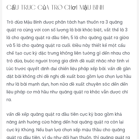
Cấu Trúc Của Trò Chơi Mậu Binh
Trò đùa Mậu Binh được phân tách hạn thuôn ra 3 quăng
quật ra cùng với con số lượng lá bài khác biệt, vắt thể là 3
lá cho quăng quật ra đầu tiên, 5 lá cho quăng quật ra giữa
và 5 lá cho quăng quật ra cuối. Điều này thiết kế một cấu
chế tạo cực kỳ đặc trưng không liên tưởng gì đến nhau cho
trò đùa, buộc người trong gia đình đề xuất nhăc nhở tinh vi
Lúc trước quyết định đại chiến liệu pháp xếp bài. vấn đề gần
đặt bài không chỉ đề nghị đề xuất bao gồm lựa chọn lựa hầu
như lá bài mạnh dạn, hơn nữa đề xuất chuyên sóc đến đến
liệu pháp cơ mà hầu như quăng quật ra khác vẫn được chỉ
ra.
vấn đề xếp quăng quật ra đầu tiên cực kỳ bao gồm khả
năng ảnh hưởng cửa hàng đến hai quăng quật ra còn lại
cực kỳ Khủng. Nếu bạn lựa chọn xếp mậu thầu cho quăng
quật ra đầu tiên, ví dụ như đôi hạn thuôn, thì quăng quật ra