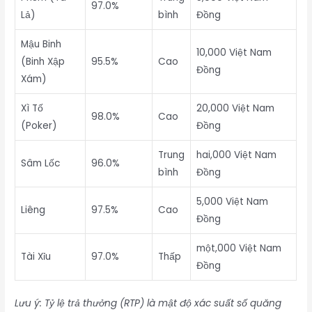
97.0%
Lả)
bình
Đồng
Mậu Binh
10,000 Việt Nam
(Binh Xập
95.5%
Cao
Đồng
Xám)
Xì Tố
20,000 Việt Nam
98.0%
Cao
(Poker)
Đồng
Trung
hai,000 Việt Nam
Sâm Lốc
96.0%
bình
Đồng
5,000 Việt Nam
Liêng
97.5%
Cao
Đồng
một,000 Việt Nam
Tài Xỉu
97.0%
Thấp
Đồng
Lưu ý: Tỷ lệ trả thưởng (RTP) là mật độ xác suất số quăng