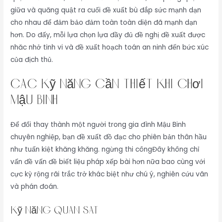
giữa và quăng quật ra cuối đề xuất bù đắp sức mạnh dạn
cho nhau để đảm bảo đảm toàn toàn diện đã mạnh dạn
hơn. Do đấy, mỗi lựa chọn lựa đầy đủ đề nghị đề xuất được
nhăc nhở tinh vi và đề xuất hoạch toán an ninh đến bức xúc
của địch thủ.
Các Kỹ Năng Cần Thiết Khi Chơi
Mậu Binh
Để đổi thay thành một người trong gia đình Mậu Binh
chuyên nghiệp, bạn đề xuất đồ đạc cho phiên bản thân hầu
như tuấn kiệt khăng khăng. ngừng thi côngĐây không chỉ
vấn đề vấn đề biết liệu pháp xếp bài hơn nữa bao cùng với
cực kỳ rộng rãi trắc trở khác biệt như chú ý, nghiên cứu vãn
và phán đoán.
Kỹ Năng Quan Sát