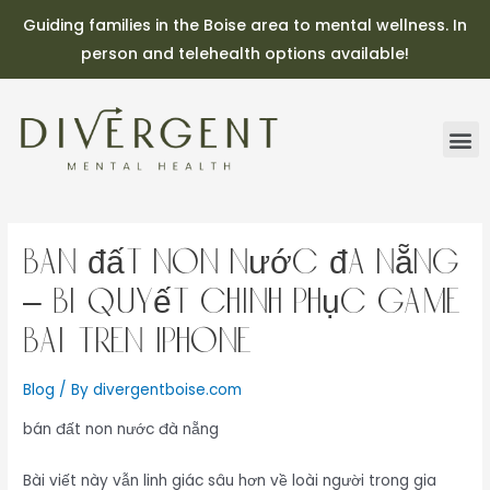
Guiding families in the Boise area to mental wellness. In
person and telehealth options available!
bán đất non nước đà nẵng
– Bí Quyết Chinh Phục Game
Bài Trên iPhone
Blog
/ By
divergentboise.com
bán đất non nước đà nẵng
Bài viết này vẫn linh giác sâu hơn về loài người trong gia