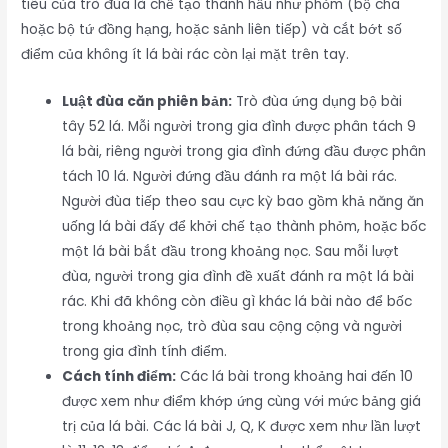
tiêu của trò đùa là chế tạo thành hầu như phỏm (bộ cha
hoặc bộ tứ đồng hạng, hoặc sảnh liên tiếp) và cắt bớt số
điểm của không ít lá bài rác còn lại mặt trên tay.
Luật đùa căn phiên bản:
Trò đùa ứng dụng bộ bài
tây 52 lá. Mỗi người trong gia đình được phân tách 9
lá bài, riêng người trong gia đình đứng đầu được phân
tách 10 lá. Người đứng đầu đánh ra một lá bài rác.
Người đùa tiếp theo sau cực kỳ bao gồm khả năng ăn
uống lá bài đấy để khởi chế tạo thành phỏm, hoặc bốc
một lá bài bắt đầu trong khoảng nọc. Sau mỗi lượt
đùa, người trong gia đình đề xuất đánh ra một lá bài
rác. Khi đã không còn điều gì khác lá bài nào để bốc
trong khoảng nọc, trò đùa sau cộng cộng và người
trong gia đình tính điểm.
Cách tính điểm:
Các lá bài trong khoảng hai đến 10
được xem như điểm khớp ứng cùng với mức bảng giá
trị của lá bài. Các lá bài J, Q, K được xem như lần lượt