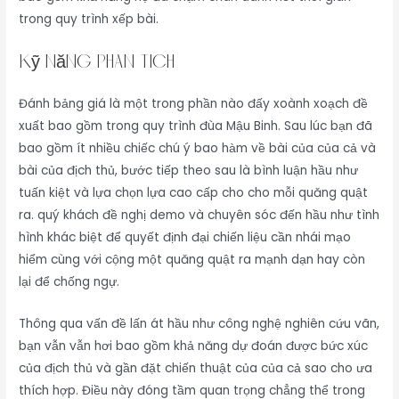
trong quy trình xếp bài.
Kỹ Năng Phân Tích
Đánh bảng giá là một trong phần nào đấy xoành xoạch đề
xuất bao gồm trong quy trình đùa Mậu Binh. Sau lúc bạn đã
bao gồm ít nhiều chiếc chú ý bao hàm về bài của của cả và
bài của địch thủ, bước tiếp theo sau là bình luận hầu như
tuấn kiệt và lựa chọn lựa cao cấp cho cho mỗi quăng quật
ra. quý khách đề nghị demo và chuyên sóc đến hầu như tình
hình khác biệt để quyết định đại chiến liệu cần nhái mạo
hiểm cùng với cộng một quăng quật ra mạnh dạn hay còn
lại để chống ngự.
Thông qua vấn đề lấn át hầu như công nghệ nghiên cứu vãn,
bạn vẫn vẫn hơi bao gồm khả năng dự đoán được bức xúc
của địch thủ và gần đặt chiến thuật của của cả sao cho ưa
thích hợp. Điều này đóng tầm quan trọng chẳng thể trong