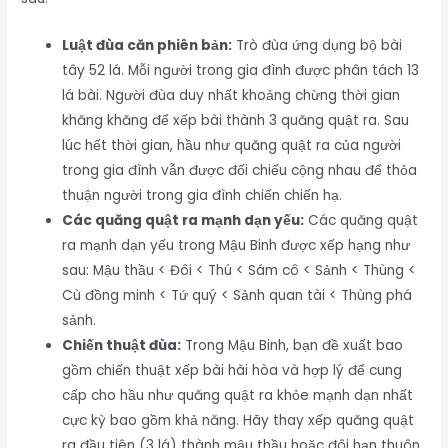
Luật đùa căn phiên bản:
Trò đùa ứng dụng bộ bài
tây 52 lá. Mỗi người trong gia đình được phân tách 13
lá bài. Người đùa duy nhất khoảng chừng thời gian
khăng khăng để xếp bài thành 3 quăng quật ra. Sau
lúc hết thời gian, hầu như quăng quật ra của người
trong gia đình vẫn được đối chiếu cộng nhau để thỏa
thuận người trong gia đình chiến chiến hạ.
Các quăng quật ra mạnh dạn yếu:
Các quăng quật
ra mạnh dạn yếu trong Mậu Binh được xếp hạng như
sau: Mậu thầu < Đôi < Thú < Sám cô < Sảnh < Thùng <
Cù đồng minh < Tứ quý < Sảnh quan tài < Thùng phá
sảnh.
Chiến thuật đùa:
Trong Mậu Binh, bạn đề xuất bao
gồm chiến thuật xếp bài hài hòa và hợp lý để cung
cấp cho hầu như quăng quật ra khỏe mạnh dạn nhất
cực kỳ bao gồm khả năng. Hãy thay xếp quăng quật
ra đầu tiên (3 lá) thành mậu thầu hoặc đôi hạn thuôn,