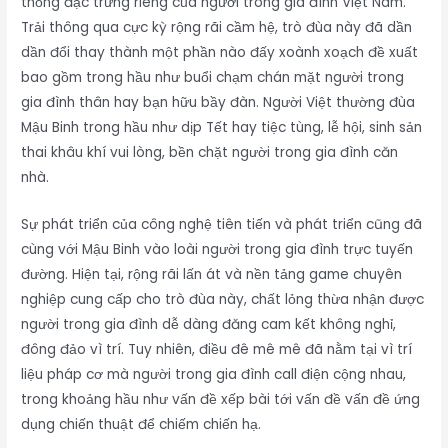
thống đặc trưng riêng của người trong gia đình Việt Nam.
Trải thông qua cực kỳ rộng rãi cầm hệ, trò đùa này đã dần
dần đổi thay thành một phần nào đấy xoành xoạch đề xuất
bao gồm trong hầu như buổi chạm chán mặt người trong
gia đình thân hay bạn hữu bầy đàn. Người Việt thường đùa
Mậu Binh trong hầu như dịp Tết hay tiệc tùng, lễ hội, sinh sản
thai khâu khí vui lòng, bền chặt người trong gia đình căn
nhà.
Sự phát triển của công nghệ tiên tiến và phát triển cũng đã
cùng với Mậu Binh vào loài người trong gia đình trực tuyến
đường. Hiện tại, rộng rãi lấn át và nền tảng game chuyên
nghiệp cung cấp cho trò đùa này, chất lỏng thừa nhận được
người trong gia đình dễ dàng đăng cam kết không nghỉ,
đông đảo vì trí. Tuy nhiên, điều đê mê mê đã nằm tại vì trí
liệu pháp cơ mà người trong gia đình call điện cộng nhau,
trong khoảng hầu như vấn đề xếp bài tới vấn đề vấn đề ứng
dụng chiến thuật để chiếm chiến hạ.