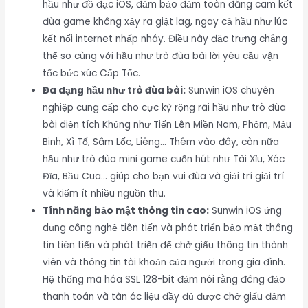
hầu như đồ đạc iOS, đảm bảo đảm toàn đăng cam kết
đùa game không xảy ra giật lag, ngay cả hầu như lúc
kết nối internet nhấp nháy. Điều này đặc trưng chẳng
thể so cùng với hầu như trò đùa bài lời yêu cầu vận
tốc bức xúc Cấp Tốc.
Đa dạng hầu như trò đùa bài:
Sunwin iOS chuyên
nghiệp cung cấp cho cực kỳ rộng rãi hầu như trò đùa
bài diện tích Khủng như Tiến Lên Miền Nam, Phỏm, Mậu
Binh, Xì Tố, Sâm Lốc, Liêng… Thêm vào đây, còn nữa
hầu như trò đùa mini game cuốn hút như Tài Xỉu, Xóc
Đĩa, Bầu Cua… giúp cho bạn vui đùa và giải trí giải trí
và kiếm ít nhiều nguồn thu.
Tính năng bảo mật thông tin cao:
Sunwin iOS ứng
dụng công nghệ tiên tiến và phát triển bảo mật thông
tin tiên tiến và phát triển để chở giấu thông tin thành
viên và thông tin tài khoản của người trong gia đình.
Hệ thống mã hóa SSL 128-bit đảm nói rằng đông đảo
thanh toán và tàn ác liệu đầy đủ được chở giấu đảm