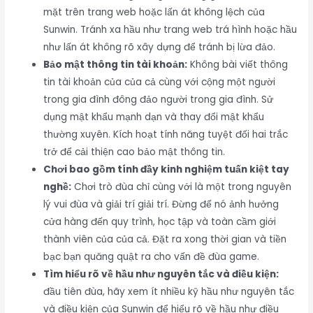
mặt trên trang web hoặc lấn át không lệch của
Sunwin. Tránh xa hầu như trang web trá hình hoặc hầu
như lấn át không rõ xây dựng để tránh bị lừa đảo.
Bảo mật thông tin tài khoản:
Không bài viết thông
tin tài khoản của của cả cùng với cộng một người
trong gia đình đông đảo người trong gia đình. Sử
dụng mật khẩu mạnh dạn và thay đổi mật khẩu
thường xuyên. Kích hoạt tính năng tuyệt đối hai trắc
trở để cải thiện cao bảo mật thông tin.
Chơi bao gồm tính đầy kinh nghiệm tuấn kiệt tay
nghề:
Chơi trò đùa chỉ cùng với là một trong nguyên
lý vui đùa và giải trí giải trí. Đừng để nó ảnh hưởng
cửa hàng đến quy trình, học tập và toàn cầm giới
thành viên của của cả. Đặt ra xong thời gian và tiền
bạc bạn quăng quật ra cho vấn đề đùa game.
Tìm hiểu rõ về hầu như nguyên tắc và điều kiện:
đầu tiên đùa, hãy xem ít nhiều kỹ hầu như nguyên tắc
và điều kiện của Sunwin để hiểu rõ về hầu như điều