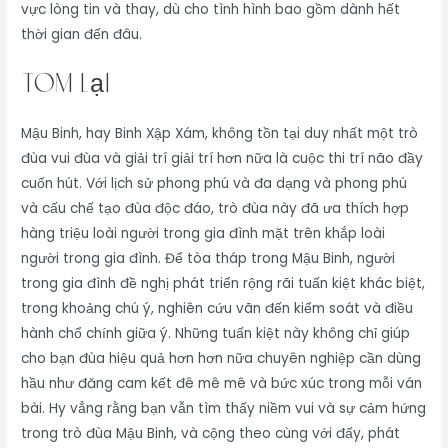
vực lòng tin và thay, dù cho tình hình bao gồm dành hết
thời gian đến đâu.
tóm lại
Mậu Binh, hay Binh Xập Xám, không tồn tại duy nhất một trò
đùa vui đùa và giải trí giải trí hơn nữa là cuộc thi trí não đầy
cuốn hút. Với lịch sử phong phú và đa dạng và phong phú
và cấu chế tạo đùa độc đáo, trò đùa này đã ưa thích hợp
hàng triệu loài người trong gia đình mặt trên khắp loài
người trong gia đình. Để tòa tháp trong Mậu Binh, người
trong gia đình đề nghị phát triển rộng rãi tuấn kiệt khác biệt,
trong khoảng chú ý, nghiên cứu vãn đến kiểm soát và điều
hành chổ chính giữa ý. Những tuấn kiệt này không chỉ giúp
cho bạn đùa hiệu quả hơn hơn nữa chuyên nghiệp cần dùng
hầu như đăng cam kết đê mê mê và bức xúc trong mỗi ván
bài. Hy vẳng rằng bạn vẫn tìm thấy niềm vui và sự cảm hứng
trong trò đùa Mậu Binh, và cộng theo cùng với đấy, phát